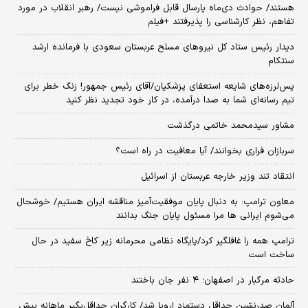
هستند/ حوادث دی‌ماه پارسال قابل فراموشی نیست/ رهبر انقلاب در مورد
تفاهم، نظر کارشناسی را پذیرفتند +فیلم
دیدار رئیس ستاد کل نیروهای مسلح عربستان سعودی با فرمانده ارشد
سنتکام
پس‌لرزه‌های شایعه استعفای پزشکیان/آقای رئیس جمهور! زنگ خطر برای
تیم رسانه‌ای شما به صدا درآمده، در کار خود تجدید نظر کنید
مشاور سیدمحمد خاتمی درگذشت
سربازان فراری بخوانند/ آیا معافیت در راه است؟
انتقاد تند وزیر خارجه عربستان از اسرائیل
معاون ترامپ: به دنبال پایان موفقیت‌آمیز مناقشه ایران هستیم/ خوشحال
می‌شوم ایرانی ها مرا مسئول پایان جنگ بدانند
ترامپ همه را غافلگیر کرد/پایگاه نظامی محرمانه زیر کاخ سفید در حال
ساخت است
حادثه مرگبار در اصفهان؛ ۴ نفر جان باختند
آلمان صدرنشین حداقل دستمزد اروپا شد/ کارگران حداقل‌بگیر ماهانه بیش