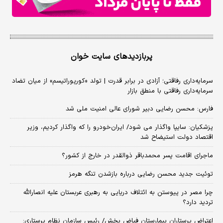
پربازدیدهای سایت خوان
سرمایه‌داری رفاقتی؛ آزادی در برابر قدرت | تولد «کورپوراتیسم» از میان تضاد
سرمایه‌داری رفاقتی با منطق بازار
فارس: محسن رضایی دبیر شورای عالی امنیت ملی شد
پزشکیان: سایپا واگذار می شود/ ایران‌خودرو را که واگذار کردیم، وزیر
اقتصاد دولت استیضاح شد
ماجرای اقامت پسر محمدباقر ذوالقدر در خارج از کشور؟
توئیت جدید محسن رضایی درباره بازشدن تنگه هرمز
چرا مصر در پیوستن به ائتلاف دریایی به رهبری عربستان علیه انصارالله
تردید دارد؟
اعتراض پرستاران بیمارستان فیاض بخش/ رئیس سازمان نظام پرستاری: