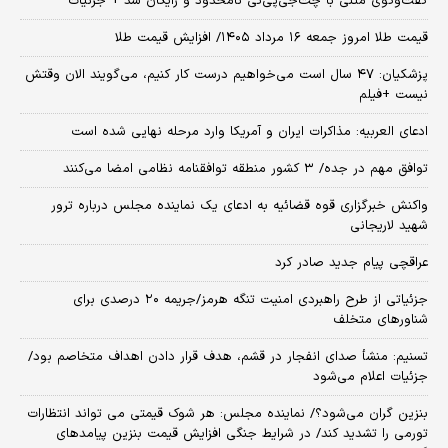
گفت‌وگوی متنی با چت‌جی‌پی‌تی نامحدود و رایگان شد + جزئیات
قیمت طلا امروز جمعه ۱۶ مرداد ۱۴۰۵/ افزایش قیمت طلا
پزشکیان: ۴۷ سال است می‌خواهیم درست کار کنیم، می‌گویند الان وقتش
نیست +فیلم
ادعای العربیه: مذاکرات ایران و آمریکا وارد مرحله نهایی شده است
توافق مهم در جده/ ۳ کشور منطقه توافقنامه نظامی امضا می‌کنند
واکنش خبرگزاری قوه قضائیه به ادعای یک نماینده مجلس درباره ترور
شهید لاریجانی
عراقچی پیام جدید صادر کرد
جزئیاتی از طرح راهبردی امنیت تنگه هرمز/جریمه ۲۰ درصدی برای
شناورهای متخلف
تسنیم: منشأ صدای انفجار در قشم، هدف قرار دادن اهداف متخاصم بود/
جزئیات اعلام می‌شود
بنزین گران می‌شود؟/ نماینده مجلس: هر شوک قیمتی می تواند انتظارات
تورمی را تشدید کند/ در شرایط جنگی افزایش قیمت بنزین پیامدهای