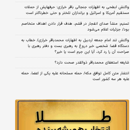
واکنش ابطحی به اظهارات جنجالی باقر خرازی؛ حرفهایش از حملات
مستقیم آمریکا و اسرائیل و براندازان تلختر و حتی خطرناکتر است
تسنیم: منشأ صدای انفجار در قشم، هدف قرار دادن اهداف متخاصم
بود/ جزئیات اعلام می‌شود
واکنش تند امام جمعه اردبیل به اظهارات محمدباقر خرازی/ خطاب به
دستگاه قضا: شخصی خبر دروغ به رهبری بست و دفتر رهبری با
صراحت آن را رد کرد، آیا این جرم است یا خیر؟
شایعه استعفای محمدباقر ذوالقدر صحت دارد؟
انتشار متن کامل توافق مکه/ حمله مسلحانه علیه یکی از اعضا، حمله
علیه هر سه کشور است