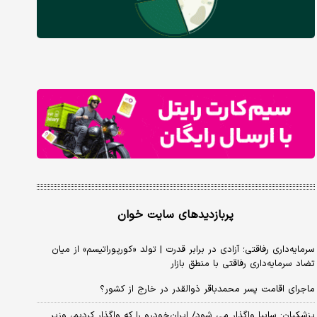
پربازدیدهای سایت خوان
سرمایه‌داری رفاقتی؛ آزادی در برابر قدرت | تولد «کورپوراتیسم» از میان
تضاد سرمایه‌داری رفاقتی با منطق بازار
ماجرای اقامت پسر محمدباقر ذوالقدر در خارج از کشور؟
پزشکیان: سایپا واگذار می شود/ ایران‌خودرو را که واگذار کردیم، وزیر