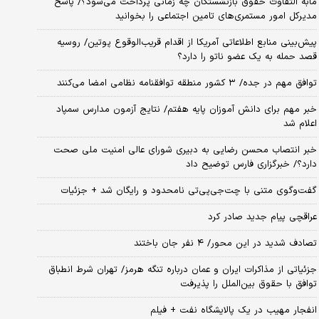
مابه التفاوت حقوق بازنشستگان چه زمانی پرداخت می‌شود؟/ پاسخ
مدیرکل امور مستمری‌های تامین اجتماعی را بخوانید
پیش‌بینی منابع اطلاعاتی آمریکا از اقدام قریب‌الوقوع پوتین/ روسیه
قصد حمله به یک عضو ناتو را دارد؟
توافق مهم در جده/ ۳ کشور منطقه توافقنامه نظامی امضا می‌کنند
خبر مهم برای دانش آموزان پایه هفتم/ نتایج آزمون مدارس سمپاد
اعلام شد
خبر انتصاب محسن رضایی به دبیری شورای عالی امنیت ملی صحت
دارد؟/ خبرگزاری فارس توضیح داد
گفت‌وگوی متنی با چت‌جی‌پی‌تی نامحدود و رایگان شد + جزئیات
عراقچی پیام جدید صادر کرد
تصادف شدید در این محور/ ۴ نفر جان باختند
جزئیاتی از مذاکرات ایران و عمان درباره تنگه هرمز/ تهران شرط انطباق
توافق با حقوق بین‌الملل را پذیرفت
انفجار مهیب در یک پالایشگاه نفت + فیلم