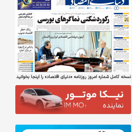
نسخه کامل شماره امروز روزنامه «دنیای‌ اقتصاد» را اینجا بخوانید