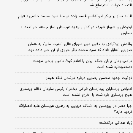
اقتصاد دولت استیضاح شد
اقامه نماز بر پیکر ابوالقاسم قاسم زاده توسط سید محمد خاتمی+ فیلم
اردوغان و شهباز شریف در کنار ولیعهد عربستان نماز جمعه خواندند +
تصاویر
واکنش زیدآبادی به تغییر دبیر شورای عالی امنیت ملی/ به همان
صورتی اتفاق افتاد که سید محمد باقر خرازی از آن خبر داده بود
ترامپ زمان پایان جنگ ایران را اعلام کرد/ تامین برخی مهمات
«محدودتر» شده است
توئیت جدید محسن رضایی درباره بازشدن تنگه هرمز
اعتراض پرستاران بیمارستان فیاض بخش/ رئیس سازمان نظام پرستاری:
هیچ پرستاری بازداشت یا اخراج نشده است
چرا مصر در پیوستن به ائتلاف دریایی به رهبری عربستان علیه انصارالله
تردید دارد؟
ژیلا هدائی درگذشت