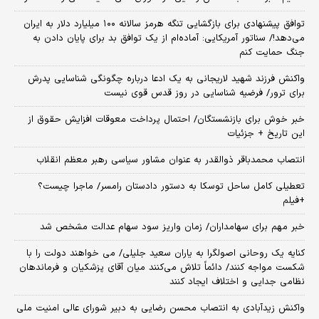
توافق پیشنهادی برای بازگشایی تنگه هرمز سالانه ۱۰۰ میلیارد دلار به ایران
می‌دهد!/ سناتور آمریکایی: آماده‌ام از یک توافق بد برای پایان دادن به
جنگ حمایت کنم
واکنش فرزند شهید لاریجانی به یک ادعا درباره چگونگی شناسایی پدرش
برای ترور/ فرضیه شناسایی در روز قدس قوی نیست
خبر خوش برای بازنشستگان/ احتمال پرداخت معوقات افزایش حقوق از
این تاریخ + جزئیات
انتصاب محمدباقر ذوالقدر به عنوان مشاور سیاسی رهبر معظم انقلاب
تعطیلی کامل ساحل توسکا به دستور دادستان رامسر/ ماجرا چیست؟
+فیلم
خبر مهم برای سهامداران/ زمان واریز سود سهام عدالت مشخص شد
کنایه یک روحانی اصولگرا به یاران سعید جلیلی/ می خواهند دولت را با
شکست مواجه کنند/ دائماً تلاش می‌کنند میان آقای پزشکیان و فرماندهان
نظامی جدایی و اختلاف ایجاد کنند
واکنش زیدآبادی به انتصاب محسن رضایی به دبیر شورای عالی امنیت ملی