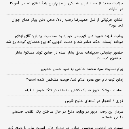
جزئیات جدید از حمله ایران به یکی از مهم‌ترین پایگاه‌های نظامی آمریکا
در امارات
افشای جزئیاتی از قتل حمیدرضا رجب زاده/ محل دفن پیکر مداح جوان
کجا بود؟
روایت فرزند شهید علی لاریجانی درباره رد صلاحیت پدرش؛ آقای اژه‌ای
مردانه ایستاد، حکم صادر شد و دست آنهایی که پرونده‌سازی کردند رو شد
حضور جنجالی «دیپلمات سابق بشار اسد» در جشن تولد مسکو/ بشار
الجعفری کیست؟
پیام تسلیت سید محمد خاتمی به سید حسن خمینی
زمان ثبت‌ نام حج عمره اعلام شد/ قیمت مشخص شده است؟
اصابت موشک کروز به یک کشتی متخلف در تنگه هرمز + فیلم
فوری / انفجار در آب‌های خلیج فارس
سردار ابن‌الرضا: امروز در وزارت دفاع در حال ساختن یک انقلاب صنعتی
دفاعی هستیم
تسنیم خبر انتصاب محسن رضایی در شورای عالی امنیت ملی را حذف کرد