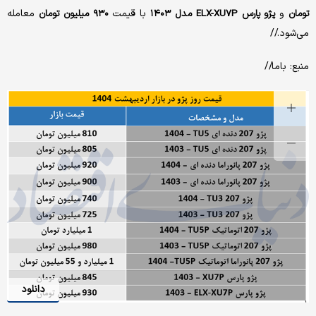
و
با قیمت
معامله
تومان
پژو پارس ELX-XU۷P مدل ۱۴۰۳
۹۳۰ میلیون تومان
می‌شود.//
منبع: باما//
دانلود