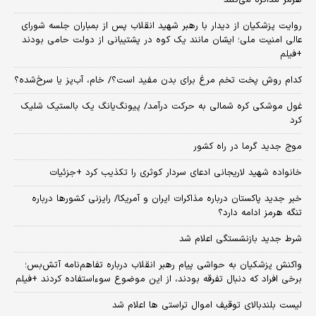
روایت پزشکیان از دیدار با رهبر شهید انقلاب پس از بمباران جلسه شورای
عالی امنیت ملی؛ ایشان مانند یک کوه در پشتیبانی از دولت حامی بودند
+فیلم
کدام روش پخت تخم مرغ برای بدن مفید است؟/ خام، آب‌پز یا سرخ‌شده؟
غول موشکی کره شمالی به حرکت درآمد/ پیونگ‌یانگ یک بالستیک شلیک
کرد
موج جدید گرما در راه کشور
خانواده شهید لاریجانی ادعای سردار کوثری را تکذیب کرد +جزئیات
خبر جدید پاکستان درباره مذاکرات ایران و آمریکا/ رایزنی کشورها درباره
تنگه هرمز ادامه دارد؟
شرط جدید بازنشستگی اعلام شد
واکنش پزشکیان به حواشی پیام رهبر انقلاب درباره تفاهم‌نامه آتش‌بس؛
برخی افراد که دنبال تفرقه بودند، از این موضوع سوءاستفاده کردند +فیلم
لیست بلندبالای توقیف اموال تراستی ها اعلام شد