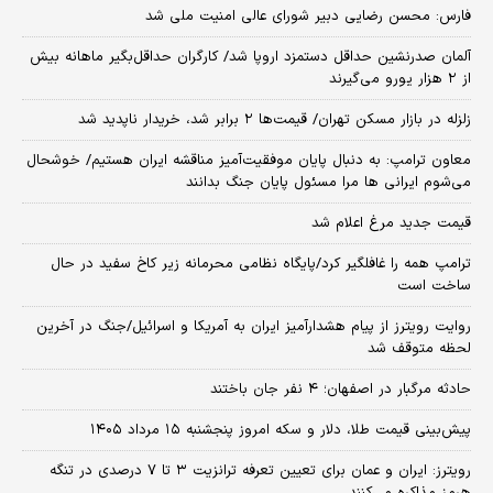
فارس: محسن رضایی دبیر شورای عالی امنیت ملی شد
آلمان صدرنشین حداقل دستمزد اروپا شد/ کارگران حداقل‌بگیر ماهانه بیش
از ۲ هزار یورو می‌گیرند
زلزله در بازار مسکن تهران/ قیمت‌ها ۲ برابر شد، خریدار ناپدید شد
معاون ترامپ: به دنبال پایان موفقیت‌آمیز مناقشه ایران هستیم/ خوشحال
می‌شوم ایرانی ها مرا مسئول پایان جنگ بدانند
قیمت جدید مرغ اعلام شد
ترامپ همه را غافلگیر کرد/پایگاه نظامی محرمانه زیر کاخ سفید در حال
ساخت است
روایت رویترز از پیام هشدارآمیز ایران به آمریکا و اسرائیل/جنگ در آخرین
لحظه متوقف شد
حادثه مرگبار در اصفهان؛ ۴ نفر جان باختند
پیش‌بینی قیمت طلا، دلار و سکه امروز پنجشنبه ۱۵ مرداد ۱۴۰۵
رویترز: ایران و عمان برای تعیین تعرفه ترانزیت ۳ تا ۷ درصدی در تنگه
هرمز مذاکره می‌کنند