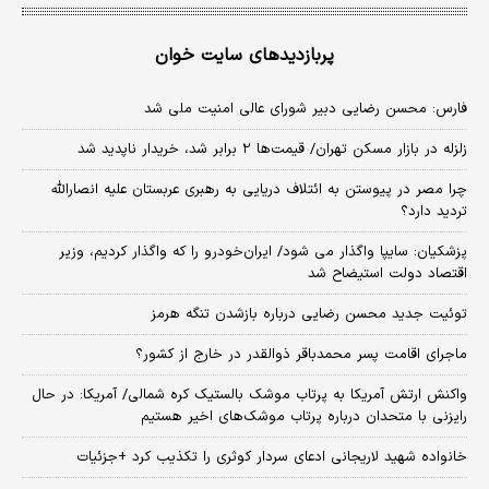
پربازدیدهای سایت خوان
فارس: محسن رضایی دبیر شورای عالی امنیت ملی شد
زلزله در بازار مسکن تهران/ قیمت‌ها ۲ برابر شد، خریدار ناپدید شد
چرا مصر در پیوستن به ائتلاف دریایی به رهبری عربستان علیه انصارالله
تردید دارد؟
پزشکیان: سایپا واگذار می شود/ ایران‌خودرو را که واگذار کردیم، وزیر
اقتصاد دولت استیضاح شد
توئیت جدید محسن رضایی درباره بازشدن تنگه هرمز
ماجرای اقامت پسر محمدباقر ذوالقدر در خارج از کشور؟
واکنش ارتش آمریکا به پرتاب موشک بالستیک کره شمالی/ آمریکا: در حال
رایزنی با متحدان درباره پرتاب موشک‌های اخیر هستیم
خانواده شهید لاریجانی ادعای سردار کوثری را تکذیب کرد +جزئیات