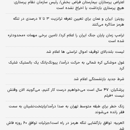
اعتراض پرستاران بیمارستان فیاض بخش/ رئیس سازمان نظام پرستاری:
هیچ پرستاری بازداشت یا اخراج نشده است
رویترز: ایران و عمان برای تعیین تعرفه ترانزیت ۳ تا ۷ درصدی در تنگه
هرمز مذاکره می‌کنند
ترامپ زمان پایان جنگ ایران را اعلام کرد/ تامین برخی مهمات «محدودتر»
شده است
لیست بلندبالای توقیف اموال تراستی ها اعلام شد
غول موشکی کره شمالی به حرکت درآمد/ پیونگ‌یانگ یک بالستیک شلیک
کرد
شرط جدید بازنشستگی اعلام شد
پزشکیان: ۴۷ سال است می‌خواهیم درست کار کنیم، می‌گویند الان وقتش
نیست +فیلم
زنگ خطر برای طبقه متوسط تهران به صدا درآمد/پایتخت‌نشینان به سمت
فقر رانده می‌شوند
العربیه: توافق بازگشایی تنگه هرمز در راه است/جزئیات توافق ۶۰ روزه فاش
شد