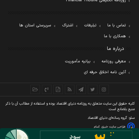
روزنامه انگلیسی Financial Tribune
تماس با ما
تبلیغات
اشتراک
سرپرستی استان ها
همکاری با ما
درباره ما
معرفی روزنامه
بیانیه مأموریت
آئین نامه اخلاق حرفه ای
کليه حقوق اين سايت متعلق به روزنامه دنيای اقتصاد بوده و استفاده از مطالب آن با ذکر
منبع بلامانع است
سئو: گروه رسانه‌ای دنیای اقتصاد
طراحی سایت خبری
آسام