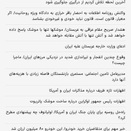
آخرین لحظه تلاش کردیم از درگیری جلوگیری شود
واکنش روزنامه اطلاعات به احضار باقر خرازی به دادگاه ویژه روحانیت/ اگر
معیار، قانون است، قانون نباید خودی و غیرخودی بشناسد
هشدار صریح مقام عراقی به عربستان/ موشکها تنها با موشک پاسخ داده
خواهد شد و آتش تنها با آتش مقابله خواهد شد
ادعای وزارت خارجه عربستان علیه ایران
وقوع چندین انفجار و تیراندازی شدید در نزدیکی مرز‌های ایران/ ماجرا
چیست؟
مدیرعامل تامین اجتماعی: مستمری بازنشستگان فاصله زیادی با هزینه‌های
آنها دارد
اظهارات تازه ظریف درباره مذاکرات ایران و آمریکا
اظهارات رئیس جمهور اوکراین درباره ساخت موشک پاتریوت
راه‌حل روسیه برای پایان جنگ ایران و آمریکا/ اولیانوف چه پیشنهادی مطرح
کرد؟
خبر مهم برای متقاضیان خرید خودرو/ این خودرو ۸۰ میلیون ارزان شد