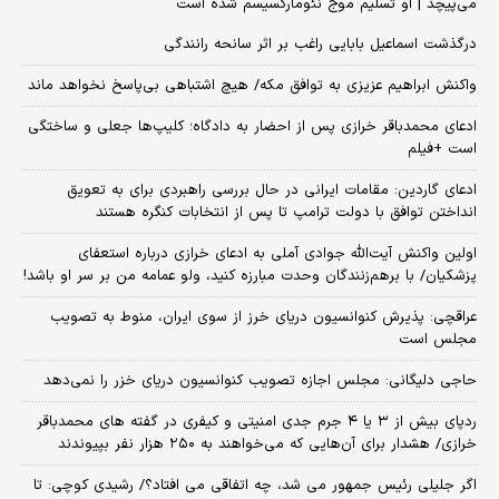
می‌پیچد | او تسلیم موج نئومارکسیسم شده است
درگذشت اسماعیل بابایی راغب بر اثر سانحه رانندگی
واکنش ابراهیم عزیزی به توافق مکه/ هیچ اشتباهی بی‌پاسخ نخواهد ماند
ادعای محمدباقر خرازی پس از احضار به دادگاه؛ کلیپ‌ها جعلی و ساختگی
است +فیلم
ادعای گاردین: مقامات ایرانی در حال بررسی راهبردی برای به تعویق
انداختن توافق با دولت ترامپ تا پس از انتخابات کنگره هستند
اولین واکنش آیت‌الله جوادی آملی به ادعای خرازی درباره استعفای
پزشکیان/ با برهم‌زنندگان وحدت مبارزه کنید، ولو عمامه من بر سر او باشد!
عراقچی: پذیرش کنوانسیون دریای خرز از سوی ایران، منوط به تصویب
مجلس است
حاجی دلیگانی: مجلس اجازه تصویب کنوانسیون دریای خزر را نمی‌دهد
ردپای بیش از ۳ یا ۴ جرم جدی امنیتی و کیفری در گفته های محمدباقر
خرازی/ هشدار برای آن‌هایی که می‌خواهند به ۲۵۰ هزار نفر بپیوندند
اگر جلیلی رئیس جمهور می شد، چه اتفاقی می افتاد؟/ رشیدی کوچی: تا