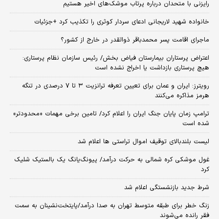
رایزنی با متحدان درباره پرتاب موشک‌های اخیر هستیم
خانواده شهید لاریجانی ادعای سردار کوثری را تکذیب کرد +جزئیات
ماجرای اقامت پسر محمدباقر ذوالقدر در خارج از کشور؟
اعتراض پرستاران بیمارستان فیاض بخش/ رئیس سازمان نظام پرستاری:
هیچ پرستاری بازداشت یا اخراج نشده است
رویترز: ایران و عمان برای تعیین تعرفه ترانزیت ۳ تا ۷ درصدی در تنگه
هرمز مذاکره می‌کنند
ترامپ زمان پایان جنگ ایران را اعلام کرد/ تامین برخی مهمات «محدودتر»
شده است
لیست بلندبالای توقیف اموال تراستی ها اعلام شد
غول موشکی کره شمالی به حرکت درآمد/ پیونگ‌یانگ یک بالستیک شلیک
کرد
شرط جدید بازنشستگی اعلام شد
زنگ خطر برای طبقه متوسط تهران به صدا درآمد/پایتخت‌نشینان به سمت
فقر رانده می‌شوند