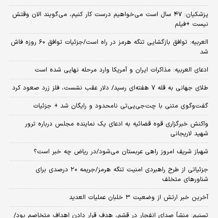
پزشکیان: ۴۷ سال است می‌خواهیم درست کار کنیم، می‌گویند الان وقتش
نیست +فیلم
العربیه: توافق بازگشایی تنگه هرمز در راه است/جزئیات توافق ۶۰ روزه فاش
شد
ادعای العربیه: مذاکرات ایران و آمریکا وارد مرحله نهایی شده است
طلای جهانی به قله ۷ هفته‌ای رسید/ دلار عقب نشست، فلز زرد صعود کرد
گفت‌وگوی متنی با چت‌جی‌پی‌تی نامحدود و رایگان شد + جزئیات
واکنش خبرگزاری قوه قضائیه به ادعای یک نماینده مجلس درباره ترور
شهید لاریجانی
شهباز شریف امروز راهی عربستان می‌شود/در ریاض چه خبر است؟
جزئیاتی از طرح راهبردی امنیت تنگه هرمز/جریمه ۲۰ درصدی برای
شناورهای متخلف
آخرین خبر ارتش از وضعیت ۳ خلبان عملیات العدید
تسنیم: منشأ صدای انفجار در قشم، هدف قرار دادن اهداف متخاصم بود/