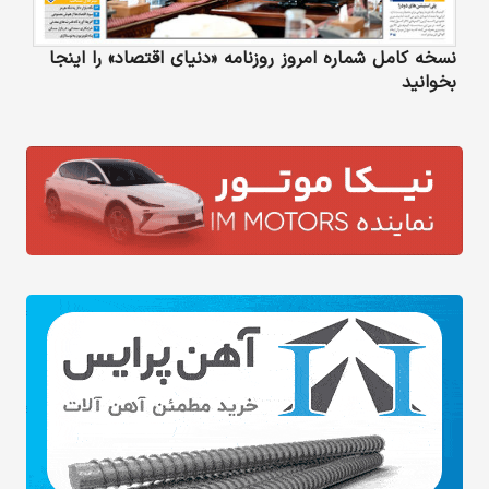
نسخه کامل شماره امروز روزنامه «دنیای‌ اقتصاد» را اینجا
بخوانید