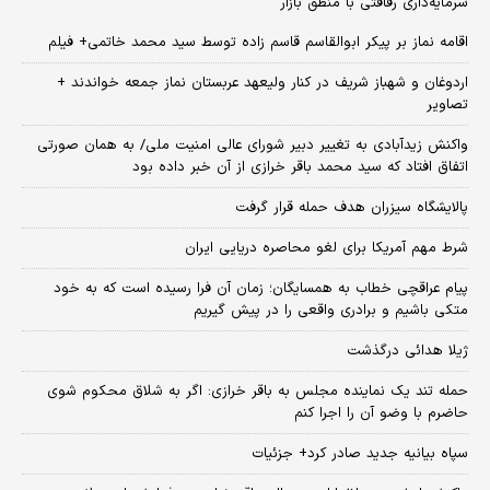
سرمایه‌داری رفاقتی با منطق بازار
اقامه نماز بر پیکر ابوالقاسم قاسم زاده توسط سید محمد خاتمی+ فیلم
اردوغان و شهباز شریف در کنار ولیعهد عربستان نماز جمعه خواندند +
تصاویر
واکنش زیدآبادی به تغییر دبیر شورای عالی امنیت ملی/ به همان صورتی
اتفاق افتاد که سید محمد باقر خرازی از آن خبر داده بود
پالایشگاه سیزران هدف حمله قرار گرفت
شرط مهم آمریکا برای لغو محاصره دریایی ایران
پیام عراقچی خطاب به همسایگان؛ زمان آن فرا رسیده است که به خود
متکی باشیم و برادری واقعی را در پیش گیریم
ژیلا هدائی درگذشت
حمله تند یک نماینده مجلس به باقر خرازی: اگر به شلاق محکوم شوی
حاضرم با وضو آن را اجرا کنم
سپاه بیانیه جدید صادر کرد+ جزئیات