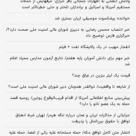
واکنش ابطحی به اظهارات جنجالی باقر خرازی؛ حرفهایش از حملات
مستقیم آمریکا و اسرائیل و براندازان تلختر و حتی خطرناکتر است
خواننده پیشکسوت موسیقی ایران بستری شد
خبر انتصاب محسن رضایی به دبیری شورای عالی امنیت ملی صحت دارد؟/
خبرگزاری فارس توضیح داد
انفجار مهیب در یک پالایشگاه نفت + فیلم
خبر مهم برای دانش آموزان پایه هفتم/ نتایج آزمون مدارس سمپاد اعلام
شد
قیمت یک لیتر بنزین در عراق چند؟
از شایعه تا واقعیت/ ذوالقدر همچنان دبیر شورای ‌عالی امنیت ملی است؟
پیش‌بینی منابع اطلاعاتی آمریکا از اقدام قریب‌الوقوع پوتین/ روسیه قصد
حمله به یک عضو ناتو را دارد؟
جزئیاتی از مذاکرات ایران و عمان درباره تنگه هرمز/ تهران شرط انطباق
توافق با حقوق بین‌الملل را پذیرفت
انتشار متن کامل توافق مکه/ حمله مسلحانه علیه یکی از اعضا، حمله علیه