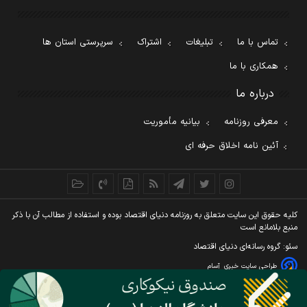
تماس با ما
تبلیغات
اشتراک
سرپرستی استان ها
همکاری با ما
درباره ما
معرفی روزنامه
بیانیه مأموریت
آئین نامه اخلاق حرفه ای
کليه حقوق اين سايت متعلق به روزنامه دنيای اقتصاد بوده و استفاده از مطالب آن با ذکر
منبع بلامانع است
سئو: گروه رسانه‌ای دنیای اقتصاد
طراحی سایت خبری
آسام