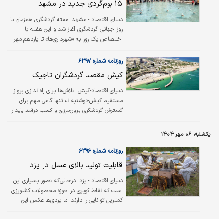
۱۵ بوم‌گردی جدید در مشهد
دنیای اقتصاد - مشهد: هفته گردشگری همزمان با
روز جهانی گردشگری آغاز شد و این هفته با
اختصاص یک روز به «شهرداری‌ها» تا یازدهم مهر
ادامه دارد.
روزنامه شماره ۶۳۹۷
کیش مقصد گردشگران تاجیک
دنیای اقتصاد-کیش: تلاش‌ها برای راه‌اندازی پرواز
مستقیم کیش-دوشنبه نه تنها گامی مهم برای
گسترش گردشگری برون‌مرزی و کسب درآمد پایدار
در کیش است، بلکه یک نقطه عطف راهبردی در
ارتباطات منطقه‌ای ایران به شمار می‌رود.
یکشنبه، ۰۶ مهر ۱۴۰۴
روزنامه شماره ۶۳۹۶
قابلیت تولید بالای عسل در یزد
دنیای اقتصاد - یزد: درحالی‌که تصور بسیاری این
است که نقاط کویری در حوزه محصولات کشاورزی
کمترین توانایی را دارند اما یزدی‌ها عکس این
موضوع را ثابت کرده‌اند تا جایی که یکی از