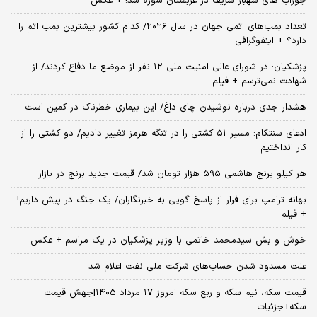
جوراب های شهباز شریف در عربستان سوژه شد! + عکس
تعداد بمب‌های اتمی جهان در سال ۲۰۲۶/ کدام کشور بیشترین بمب اتم را
دارد؟ + اینفوگرافی
پزشکیان: در شورای عالی امنیت ملی ۱۲ نفر از موضع ما دفاع کردند/ از
شهادت نمی‌ترسم + فیلم
هشدار جدی درباره نوشیدن چای داغ/ این بیماری خطرناک در کمین است
ادعای سنتکام: مسیر ۵۱ کشتی را در تنگه هرمز تغییر دادیم/ دو کشتی را از
کار انداختیم
هر کیلو برنج هاشمی ۵۹۵ هزار تومان شد/ قیمت جدید برنج در بازار
بهانه ترامپ برای فرار از پاسخ گویی به خبرنگاران/ یک جنگ در پیش داریم!
+ فیلم
خوش و بش سیدمحمد خاتمی با وزیر پزشکیان در یک مراسم + عکس
علت مسدود شدن حساب‌های شرکت ملی نفت اعلام شد
قیمت سکه، نیم سکه و ربع سکه امروز ۱۷ مرداد ۱۴۰۵|جهش قیمت
سکه+جزئیات