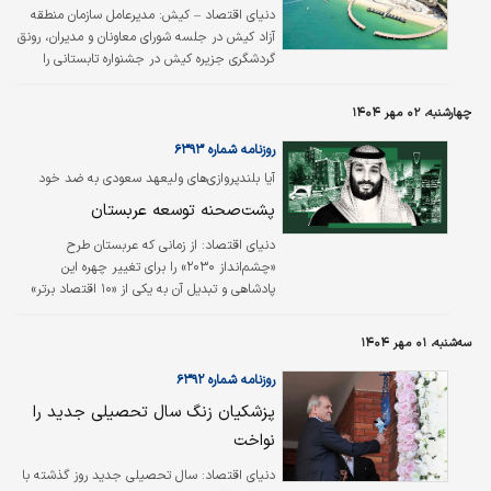
دنیای اقتصاد – کیش: مدیرعامل سازمان منطقه
آزاد کیش در جلسه شورای معاونان و مدیران، رونق
گردشگری جزیره کیش در جشنواره تابستانی را
مرهون همدلی و همکاری خوب سازمان، نهادها و
بخش خصوصی دانست.
چهارشنبه، ۰۲ مهر ۱۴۰۴
روزنامه شماره ۶۳۹۳
آیا بلندپروازی‌های ولیعهد سعودی به ضد خود
تبدیل می‌شود؟
پشت‌صحنه توسعه عربستان
دنیای اقتصاد:
از زمانی که عربستان طرح
«چشم‌انداز ۲۰۳۰» را برای تغییر چهره این
پادشاهی و تبدیل آن به یکی از «۱۰ اقتصاد برتر»
جهان آغاز کرد، بخش عمده‌ای از سرمایه‌ها به
پایتخت یا به پروژه «نئوم» سرازیر شد. درحالی که
سه‌شنبه، ۰۱ مهر ۱۴۰۴
کارشناسان نسبت به گسترش فقر و بیکاری در
مناطق دیگر این شبه جزیره هشدار می‌دهند.
روزنامه شماره ۶۳۹۲
پزشکیان زنگ سال تحصیلی جدید را
نواخت
دنیای اقتصاد: سال تحصیلی جدید روز گذشته با