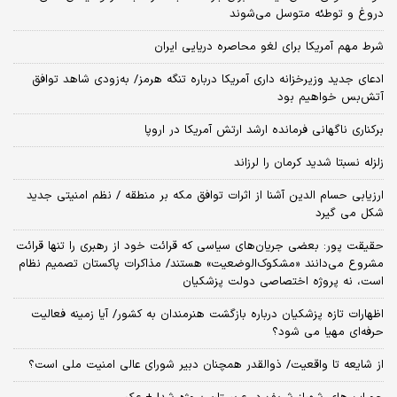
دروغ و توطئه متوسل می‌شوند
شرط مهم آمریکا برای لغو محاصره دریایی ایران
ادعای جدید وزیرخزانه داری آمریکا درباره تنگه هرمز/ به‌زودی شاهد توافق
آتش‌بس خواهیم بود
برکناری ناگهانی فرمانده ارشد ارتش آمریکا در اروپا
زلزله نسبتا شدید کرمان را لرزاند
ارزیابی حسام الدین آشنا از اثرات توافق مکه بر منطقه / نظم امنیتی جدید
شکل می گیرد
حقیقت پور: بعضی جریان‌های سیاسی که قرائت خود از رهبری را تنها قرائت
مشروع می‌دانند «مشکوک‌الوضعیت» هستند/ مذاکرات پاکستان تصمیم نظام
است، نه پروژه اختصاصی دولت پزشکیان
اظهارات تازه پزشکیان درباره بازگشت هنرمندان به کشور/ آیا زمینه فعالیت
حرفه‌ای مهیا می شود؟
از شایعه تا واقعیت/ ذوالقدر همچنان دبیر شورای ‌عالی امنیت ملی است؟