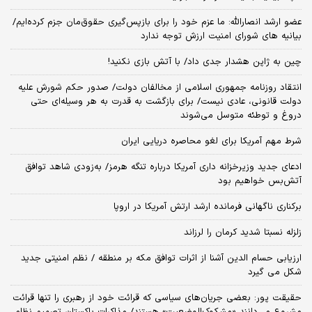
عضو ارشد انصارالله: ما عزم خود را برای بازپس‌گیری حقوق‌مان جزم کرده‌ایم/
بیانیه‌ های شورای امنیت ارزش توجه ندارد
چین به ژاپن هشدار جدی داد/ با آتش بازی نکنید!
انتقاد روزنامه جمهوری اسلامی از مخالفان دولت/ صدور حکم شورش علیه
دولت قانونی، عادی نیست/ برای بازگشت به قدرت به هر وسیله‌ای حتی
دروغ و توطئه متوسل می‌شوند
شرط مهم آمریکا برای لغو محاصره دریایی ایران
ادعای جدید وزیرخزانه داری آمریکا درباره تنگه هرمز/ به‌زودی شاهد توافق
آتش‌بس خواهیم بود
برکناری ناگهانی فرمانده ارشد ارتش آمریکا در اروپا
زلزله نسبتا شدید کرمان را لرزاند
ارزیابی حسام الدین آشنا از اثرات توافق مکه بر منطقه / نظم امنیتی جدید
شکل می گیرد
حقیقت پور: بعضی جریان‌های سیاسی که قرائت خود از رهبری را تنها قرائت