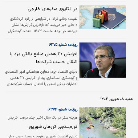
شاغل و بازنشسته عضو موسسه با عنوان «طرح
ملی مهرآفرین فرهنگیان» در آینده نزدیک خبر داد.
در تکاپوی سفرهای خارجی
نفیسه زمانی نژاد: در شرایطی از رکود گردشگری
داخلی خبر می‌رسد که تازه‌ترین گزارش‌ها نشان
می‌دهد در نیمه نخست ۱۴۰۳، تعداد گردشگران
خروجی ایران دو برابر گردشگران ورودی بوده است.
موضوعی که به نظر می‌رسد با به‌صرفه بودن چنین
روزنامه شماره ۶۳۷۵
سفرهایی در مقایسه با مسافرت‌های داخلی و
افزایش ۳۰ همتی منابع بانکی یزد با
جذابیت‌های این مسیر مرتبط است.
انتقال حساب شرکت‌ها
دنیای اقتصاد -یزد:
معاون هماهنگی امور اقتصادی
و گردشگری استانداری یزد از افزایش ۳۰ همتی
اعتبارات بانکی استان با انتقال حساب شرکت‌های
بزرگ از پایتخت به یزد خبر داد. محمدرضا علمدار
یزدی گفت: در اثر انتقال حساب شرکت‌های بزرگ و
شنبه، ۰۸ شهریور ۱۴۰۴
فعالان اقتصادی استان، اعتبارات بانکی یزد به
صورت چشم‌گیری از ۱۲۸ هزار‌میلیارد تومان به ۱۵۸
روزنامه شماره ۶۳۷۴
هزار‌میلیارد تومان (همت) افزایش یافته است.
هزینه سفر در یک سال اخیر چند درصد افزایش
یافت؟
تورم‌سنجی تورهای شهریور
دنیای اقتصاد:
شهریور، فرصت بسیار خوبی برای