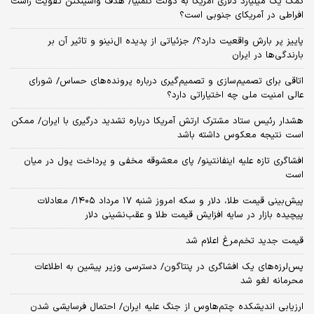
کمک یک میلیارد دلاری آمریکا به دولت کلمبیا/ هدف واشینگتن تقویت راست
افراطی در آمریکای جنوبی است؟
پاییز پر بارش واقعیت دارد؟/ جزئیاتی از پدیده ال‌نینو و تاثیر آن بر
بارندگی‌ها در ایران
اتاقی برای تصمیم‌سازی و تصمیم‌گیری درباره پرونده‌های حساس/ شورای
عالی امنیت ملی چه اختیاراتی دارد؟
هشدار رئیس ستاد مشترک ارتش آمریکا درباره تشدید درگیری با ایران/ ممکن
است نتیجه معکوس داشته باشد
افشاگری تازه علیه اینفانتینو/ پای معشوقه مخفی و پرداخت پول در میان
است
پیش‌بینی قیمت طلا، دلار و سکه امروز شنبه ۱۷ مرداد ۱۴۰۵/ معادلات
پیچیده بازار در سایه افزایش قیمت طلا و عقب‌نشینی دلار
قیمت جدید تخم‌مرغ اعلام شد
پس‌لرزه‌های یک افشاگری در پنتاگون/ دسترسی وزیر پیشین به اطلاعات
محرمانه لغو شد
ارزیابی اندیشکده چتم‌هاوس از جنگ علیه ایران/ احتمال فرسایشی شدن