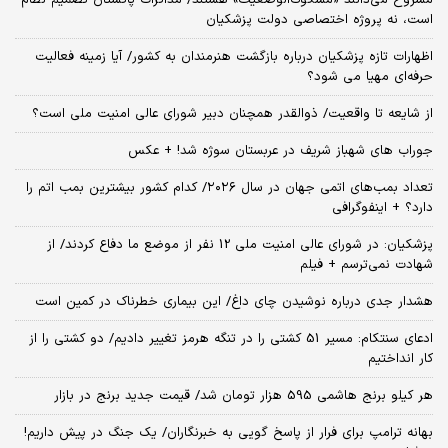
مشروع می‌دانند «مشکوک‌الوضعیت» هستند/ مذاکرات پاکستان تصمیم نظام
است، نه پروژه اختصاصی دولت پزشکیان
اظهارات تازه پزشکیان درباره بازگشت هنرمندان به کشور/ آیا زمینه فعالیت
حرفه‌ای مهیا می شود؟
از شایعه تا واقعیت/ ذوالقدر همچنان دبیر شورای ‌عالی امنیت ملی است؟
جوراب های شهباز شریف در عربستان سوژه شد! + عکس
تعداد بمب‌های اتمی جهان در سال ۲۰۲۶/ کدام کشور بیشترین بمب اتم را
دارد؟ + اینفوگرافی
پزشکیان: در شورای عالی امنیت ملی 12 نفر از موضع ما دفاع کردند/ از
شهادت نمی‌ترسم + فیلم
هشدار جدی درباره نوشیدن چای داغ/ این بیماری خطرناک در کمین است
ادعای سنتکام: مسیر 51 کشتی را در تنگه هرمز تغییر دادیم/ دو کشتی را از
کار انداختیم
هر کیلو برنج هاشمی 595 هزار تومان شد/ قیمت جدید برنج در بازار
بهانه ترامپ برای فرار از پاسخ گویی به خبرنگاران/ یک جنگ در پیش داریم!