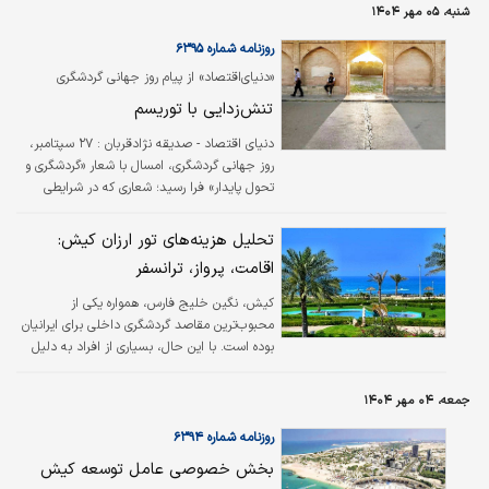
مرغوب‌ترین عسل‌های کشور در این استان تولید
شنبه، ۰۵ مهر ۱۴۰۴
می‌شود.
روزنامه شماره ۶۳۹۵
«دنیای‌اقتصاد» از پیام روز جهانی گردشگری
رمزگشایی می‌کند؛
تنش‌زدایی با توریسم
دنیای اقتصاد - صدیقه نژادقربان : ۲۷ سپتامبر،
روز جهانی گردشگری، امسال با شعار «گردشگری و
تحول پایدار» فرا رسید؛ شعاری که در شرایطی
مطرح می‌شود که جهان بیش از هر زمان دیگری با
بحران اقلیمی، فرسایش منابع طبیعی و تهدید
تحلیل هزینه‌های تور ارزان کیش:
میراث فرهنگی و بناهای تاریخی دست‌به‌گریبان
اقامت، پرواز، ترانسفر
است.
کیش، نگین خلیج فارس، همواره یکی از
محبوب‌ترین مقاصد گردشگری داخلی برای ایرانیان
بوده است. با این حال، بسیاری از افراد به دلیل
تصورات نادرست درباره هزینه‌های سفر به این
جزیره زیبا، از تجربه آن منصرف می‌شوند.
جمعه، ۰۴ مهر ۱۴۰۴
روزنامه شماره ۶۳۹۴
بخش خصوصی عامل توسعه کیش