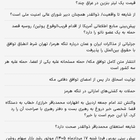
قیمت یک لیتر بنزین در عراق چند؟
از شایعه تا واقعیت/ ذوالقدر همچنان دبیر شورای ‌عالی امنیت ملی است؟
پیش‌بینی منابع اطلاعاتی آمریکا از اقدام قریب‌الوقوع پوتین/ روسیه قصد
حمله به یک عضو ناتو را دارد؟
جزئیاتی از مذاکرات ایران و عمان درباره تنگه هرمز/ تهران شرط انطباق توافق
با حقوق بین‌الملل را پذیرفت
انتشار متن کامل توافق مکه/ حمله مسلحانه علیه یکی از اعضا، حمله علیه هر
سه کشور است
توئیت اسحاق دار پس از امضای توافق دفاعی مکه
حملات به کشتی‌های اماراتی در تنگه هرمز
واکنش تند امام جمعه اردبیل به اظهارات محمدباقر خرازی/ خطاب به دستگاه
قضا: شخصی خبر دروغ به رهبری بست و دفتر رهبری با صراحت آن را رد
کرد، آیا این جرم است یا خیر؟
شایعه استعفای محمدباقر ذوالقدر صحت دارد؟
پیش بینی بورس فردا شنبه ۱۷ مردادماه ۱۴۰۵/ موتور رشد بازار سهام روشن