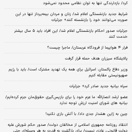
کرد/ بازدارندگی تنها به توان نظامی محدود نمی‌شود
شرایط جدید بازنشستگی اعلام شد/ زنان و مردان بیمه‌پرداز تنها در این
صورت می‌توانند خود را بازنشسته کنند+ جزئیات
جزئیات صدور احکام بازنشستگی اعلام شد/ این افراد باید ۵ سال بیشتر
خدمت کنند
فرار ۴ هواپیما از فرودگاه عربستان/ ماجرا چیست؟
پالایشگاه سیزران هدف حمله قرار گرفت
وزیر دفاع پاکستان: اسرائیل برای همه یک تهدید مشترک است/ باید با رژیم
صهیونیستی مقابله کنیم
سپاه بیانیه جدید صادر کرد+ جزئیات
عضو ارشد انصارالله: ما عزم خود را برای بازپس‌گیری حقوق‌مان جزم کرده‌ایم/
بیانیه‌ های شورای امنیت ارزش توجه ندارد
چین به ژاپن هشدار جدی داد/ با آتش بازی نکنید!
انتقاد روزنامه جمهوری اسلامی از مخالفان دولت/ صدور حکم شورش علیه
دولت قانونی، عادی نیست/ برای بازگشت به قدرت به هر وسیله‌ای حتی