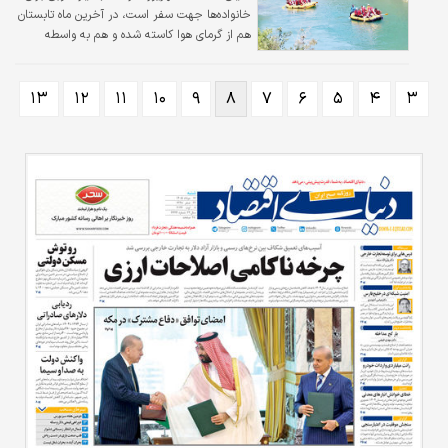
خانواده‌ها ‌جهت سفر است‌، در آخرین ماه تابستان
هم از گرمای هوا کاسته شده و هم به واسطه
تعطیلات مناسبتی فرصت خوبی برای سفر به
شمار می‌آید. آژانس‌های گردشگری در همین راستا
انواع و اقسام تورها را به مقاصد مختلف تعریف
۱۳
۱۲
۱۱
۱۰
۹
۸
۷
۶
۵
۴
۳
کرده‌اند.