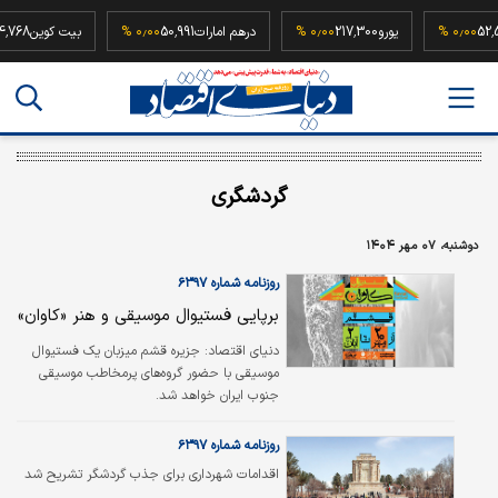
52,500,000
۰٫۰۰ %
یورو
217,300
۰٫۰۰ %
درهم امارات
50,991
۰٫۰۰ %
بیت کو
گردشگری
دوشنبه، ۰۷ مهر ۱۴۰۴
روزنامه شماره ۶۳۹۷
برپایی فستیوال موسیقی و هنر «کاوان»
دنیای اقتصاد: جزیره قشم میزبان یک فستیوال
موسیقی با حضور گروه‌های پرمخاطب موسیقی
جنوب ایران خواهد شد.
روزنامه شماره ۶۳۹۷
اقدامات شهرداری برای جذب گردشگر تشریح شد