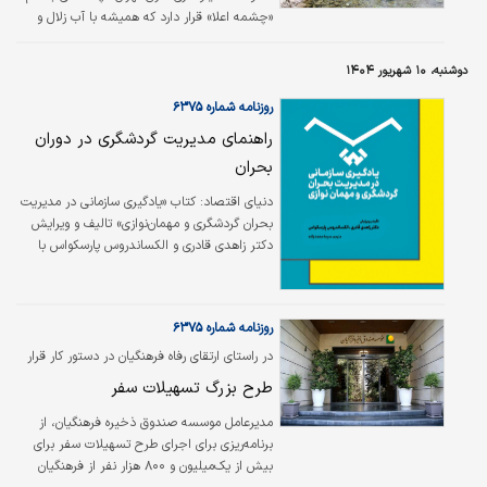
«چشمه اعلا» قرار دارد که همیشه با آب زلال و
گوارایش پذیرای گردشگران بود. این چشمه در
نزدیکی روستای مشا و در شمال شهر دماوند واقع
دوشنبه، ۱۰ شهریور ۱۴۰۴
شده است.
روزنامه شماره ۶۳۷۵
راهنمای مدیریت گردشگری در دوران
بحران
دنیای اقتصاد: کتاب «یادگیری سازمانی در مدیریت
بحران گردشگری و مهمان‌نوازی» تالیف و ویرایش
دکتر زاهدی قادری و الکساندروس پارسکواس با
ترجمه سیما محمدزاده منتشر شد.این کتاب به
سازمان‌های گردشگری و مهمان نوازی کمک می‌کند
تا از بحران‌ها بیاموزند و در مواجهه با چالش‌های
روزنامه شماره ۶۳۷۵
آینده مقاوم‌تر و هوشمندانه‌تر عمل کنند.
در راستای ارتقای رفاه فرهنگیان در دستور کار قرار
گرفت
طرح بزرگ تسهیلات سفر
مدیرعامل موسسه صندوق ذخیره فرهنگیان، از
برنامه‌ریزی برای اجرای طرح تسهیلات سفر برای
بیش از یک‌میلیون و ۸۰۰ هزار نفر از فرهنگیان