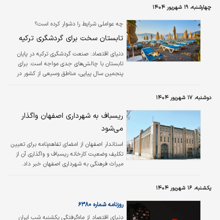
چهارشنبه، ۱۹ شهریور ۱۴۰۴
چه عواملی شرایط را دشوار کرده است؟
تابستان سخت برای گردشگری ترکیه
دنیای اقتصاد: صنعت گردشگری ترکیه در پایان
تابستان با چالش‌های جدی مواجه است. برای
پنجمین سال پیاپی، مناطق وسیعی از کشور در
آتش‌سوزی‌های جنگلی از بین رفته‌اند. مناطقی که
بیشترین آسیب را دیده‌اند، سواحل مدیترانه و اژه
دوشنبه، ۱۷ شهریور ۱۴۰۴
هستند؛ همان مناطقی که مرکز اصلی کسب‌وکار
گردشگری کشور به شمار می‌آیند.
ریسباف به شهرداری اصفهان واگذار
می‌شود
استاندار اصفهان از امضای تفاهم‌نامه برای تعیین
تکلیف وضعیت کارخانه ریسباف و واگذاری آن از
میراث فرهنگی به شهرداری اصفهان خبر داد.
یکشنبه، ۱۶ شهریور ۱۴۰۴
روزنامه شماره ۶۳۸۰
دنیای اقتصاد از ماه‌گرفتگی یکشنبه شب ایران