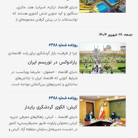
دریایی، توانسته فقط در ترمینال کشتی‌های فوق
دنیای اقتصاد:
ترکیه، اسپانیا، هند، مالزی،
لوکس کروز، رکورد میزبانی روزانه ۱۴ هزار…
سنگاپور و کره‌ جنوبی شش کشوری هستند که
توانسته‌اند با در پیش گرفتن مجموعه‌ای از
اقدامات حمایتی،‌ زیرساخت‌های گردشگری خود را
توسعه داده،‌ به مقاصد اصلی گردشگری در جهان
جمعه، ۲۸ شهریور ۱۴۰۴
بدل شوند و درآمد قابل‌توجهی کسب کنند.
روزنامه شماره ۶۳۸۸
چرا از ظرفیت بازار گردشگری برای رشد اقتصادی
استفاده نمی‌شود؟
پارادوکس در توریسم ایران
دنیای اقتصاد - اصفهان - علیرضا پویانسب: در
شرایط کنونی که اقتصاد ایران با چالش‌های
ساختاری و تحریم‌های بین‌المللی مواجه است،
صنعت گردشگری به‌عنوان یکی از ستون‌های بالقوه
اقتصاد غیرنفتی و موتور محرک توسعه پایدار،
روزنامه شماره ۶۳۸۸
اهمیتی دوچندان یافته است.
کیش؛ الگوی گردشگری پایدار
دنیای اقتصاد – کیش: راهکارهای معرفی جزیره
کیش به‌عنوان پایلوت «شهر محیط‌زیستی» کشور
در نشست مدیرعامل سازمان منطقه آزاد کیش و
رئیس سازمان حفاظت محیط‌زیست بررسی شد.