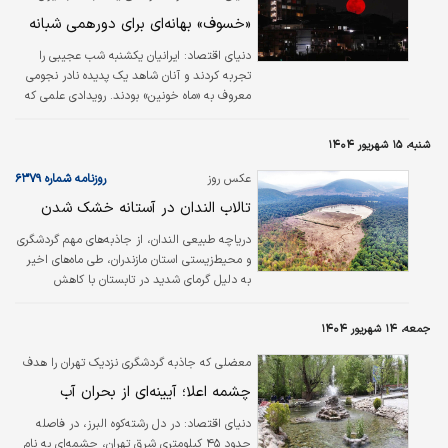
گزارش داد؛
«خسوف» بهانه‌ای برای دورهمی‌ شبانه
دنیای اقتصاد:
ایرانیان یکشنبه شب عجیبی را
تجربه کردند و آنان شاهد یک پدیده نادر نجومی
معروف به «ماه خونین» بودند. رویدادی علمی که
به سرعت مانند سایر پدیده‌های زمین‌شناسی
بهانه‌ای برای دورهمی‌های شبانه قرار گرفت. تورهای
شنبه، ۱۵ شهریور ۱۴۰۴
مختلف تفریحی و گردشگری در تهران و سایر
شهرهای کشور از چندین روز قبل برای دیدن این
عکس روز
روزنامه شماره ۶۳۷۹
پدیده زیبا برنامه‌ریزی کردند که در نوع خودش
تالاب الندان در آستانه خشک شدن
جالب بود. همچنین برخی رستوران‌ها و کافه‌ها و
مراکز تفریحی روباز نیز در ساعات امکان رویت «ماه
دریاچه طبیعی الندان، از جاذبه‌‌‌های مهم گردشگری
خونین» که طبق اعلامیه ناسا برای تهران از ساعت
و محیط‌‌‌زیستی استان مازندران، طی ماه‌‌‌های اخیر
۱۸:۵۸ آغاز شده و در ساعت…
به دلیل گرمای شدید در تابستان با کاهش
چشمگیر سطح آب مواجه شده است. در صورت
تداوم این شرایط، احتمال خشکی کامل این تالاب
جمعه، ۱۴ شهریور ۱۴۰۴
ارزشمند بسیار جدی است.
معضلی که جاذبه گردشگری نزدیک تهران را هدف
گرفته است؛
چشمه اعلا؛ آیینه‌ای از بحران آب
دنیای اقتصاد: در دل رشته‌کوه البرز، در فاصله
حدود ۴۵ کیلومتری شرق تهران، چشمه‌ای به نام