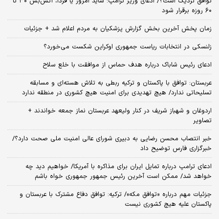
توافق نزدیک است؟/ ادعای وزیر ترامپ: شاید امروز یا فردا، آتش‌بس ۳۰ تا
۶۰ روزه برقرار شود
زمان پخش آخرین بخش گزارش پزشکیان به مردم اعلام شد + جزئیات
زلنسکی در انتخابات ریاست جمهوری اوکراین شکست می‌خورد؟
ادعای رئیس شاباک درباره هدف حماس از موافقت با خلع سلاح
عربستان: توافق با پاکستان و ترکیه ربطی به تلاش هسته‌ای و مسابقه
تسلیحاتی ندارد/ هیچ تهدیدی برای امنیت هیچ کشوری در منطقه ندارد
اردوغان و شهباز شریف در کنار ولیعهد عربستان نماز جمعه خواندند +
تصاویر
خبر انتصاب محسن رضایی به دبیری شورای عالی امنیت ملی صحت دارد؟/
خبرگزاری فارس توضیح داد
ادعای ترامپ درباره تمایل ایران برای مذاکره با آمریکا/ خواهیم دید چه
خواهد شد/ ممکن است آخرین رئیس‌ جمهور جمهوری خواه باشم
جزئیات مهم درباره «توافق مکه»/ ترکیه‌: توافق دفاع مشترک با عربستان و
پاکستان علیه هیچ کشوری نیست