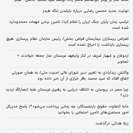
اقامه نماز بر پیکر ابوالقاسم قاسم زاده توسط سید محمد خاتمی+ فیلم
توئیت جدید محسن رضایی درباره بازشدن تنگه هرمز
ترامپ زمان پایان جنگ ایران را اعلام کرد/ تامین برخی مهمات «محدودتر»
شده است
اعتراض پرستاران بیمارستان فیاض بخش/ رئیس سازمان نظام پرستاری: هیچ
پرستاری بازداشت یا اخراج نشده است
اردوغان و شهباز شریف در کنار ولیعهد عربستان نماز جمعه خواندند +
تصاویر
واکنش زیدآبادی به تغییر دبیر شورای عالی امنیت ملی/ به همان صورتی
اتفاق افتاد که سید محمد باقر خرازی از آن خبر داده بود
چرا مصر در پیوستن به ائتلاف دریایی به رهبری عربستان علیه انصارالله تردید
دارد؟
مابه التفاوت حقوق بازنشستگان چه زمانی پرداخت می‌شود؟/ پاسخ مدیرکل
امور مستمری‌های تامین اجتماعی را بخوانید
ژیلا هدائی درگذشت