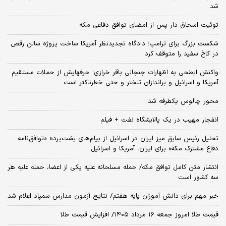
شد
توئیت اسحاق دار پس از امضای توافق دفاعی مکه
شکست بزرگ برای ترامپ؛ دادگاه تجدیدنظر آمریکا ساخت پروژه سالن رقص
در کاخ سفید را متوقف کرد
واکنش ابطحی به اظهارات جنجالی باقر خرازی؛ حرفهایش از حملات مستقیم
آمریکا و اسرائیل و براندازان تلختر و حتی خطرناکتر است
محور چالوس یکطرفه شد
انفجار مهیب در یک پالایشگاه نفت + فیلم
تحلیل رئیس سابق میز ایران در اسرائیل از پیام‌های پشت‌پرده «توافق‌نامه
دفاع مشترک مکه» برای ایران، آمریکا و اسرائیل
انتشار متن کامل توافق مکه/ حمله مسلحانه علیه یکی از اعضا، حمله علیه هر
سه کشور است
خبر مهم برای دانش آموزان پایه هفتم/ نتایج آزمون مدارس سمپاد اعلام شد
قیمت طلا امروز جمعه ۱۶ مرداد ۱۴۰۵/ افزایش قیمت طلا