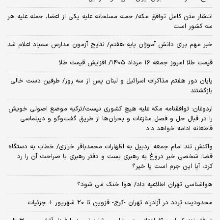
انتشار متن کامل توافق مکه/ حمله مسلحانه علیه یکی از اعضا، حمله علیه هر
سه کشور است
خبر مهم برای دانش آموزان پایه هفتم/ نتایج آزمون مدارس سمپاد اعلام شد
قیمت طلا امروز جمعه ۱۶ مرداد ۱۴۰۵/ افزایش قیمت طلا
پایان دور هفتم مذاکرات اسرائیل و لبنان پس از سه روز/ طرفین دست خالی
بازگشتند
اردوغان: توافقنامه مکه علیه هیچ کشوری نیست/ترکیه موضع اصولی خویش
را در قبال حل و فصل منازعات و بحران‌ها از طریق گفت‌وگو و دیپلماسی
قاطعانه ادامه خواهد داد
واکنش تند امام جمعه اردبیل به اظهارات محمدباقر خرازی/ خطاب به دستگاه
قضا: شخصی خبر دروغ به رهبری بست و دفتر رهبری با صراحت آن را رد
کرد، آیا این جرم است یا خیر؟
هواشناسی تهران اطلاعیه داد/ هوا خنک می شود؟
محدودیت تردد در آزادراه تهران -کرج- قزوین تا ۲۰ شهریور + جزئیات