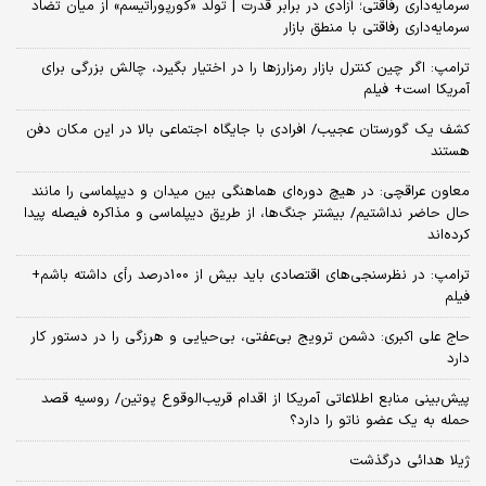
سرمایه‌داری رفاقتی؛ آزادی در برابر قدرت | تولد «کورپوراتیسم» از میان تضاد
سرمایه‌داری رفاقتی با منطق بازار
ترامپ: اگر چین کنترل بازار رمزارزها را در اختیار بگیرد، چالش بزرگی برای
آمریکا است+ فیلم
کشف یک گورستان عجیب/ افرادی با جایگاه اجتماعی بالا در این مکان دفن
هستند
معاون عراقچی: در هیچ دوره‌ای هماهنگی بین میدان و دیپلماسی را مانند
حال حاضر نداشتیم/ بیشتر جنگ‌ها، از طریق دیپلماسی و مذاکره فیصله پیدا
کرده‌اند
ترامپ: در نظرسنجی‌های اقتصادی باید بیش از 100درصد رأی داشته باشم+
فیلم
حاج علی اکبری: دشمن ترویج بی‌عفتی، بی‌حیایی و هرزگی را در دستور کار
دارد
پیش‌بینی منابع اطلاعاتی آمریکا از اقدام قریب‌الوقوع پوتین/ روسیه قصد
حمله به یک عضو ناتو را دارد؟
ژیلا هدائی درگذشت