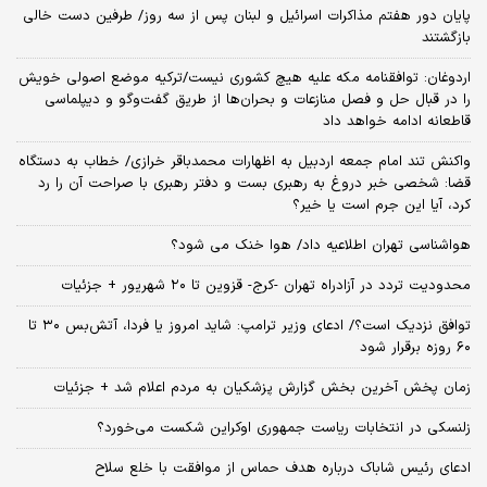
پایان دور هفتم مذاکرات اسرائیل و لبنان پس از سه روز/ طرفین دست خالی
بازگشتند
اردوغان: توافقنامه مکه علیه هیچ کشوری نیست/ترکیه موضع اصولی خویش
را در قبال حل و فصل منازعات و بحران‌ها از طریق گفت‌وگو و دیپلماسی
قاطعانه ادامه خواهد داد
واکنش تند امام جمعه اردبیل به اظهارات محمدباقر خرازی/ خطاب به دستگاه
قضا: شخصی خبر دروغ به رهبری بست و دفتر رهبری با صراحت آن را رد
کرد، آیا این جرم است یا خیر؟
هواشناسی تهران اطلاعیه داد/ هوا خنک می شود؟
محدودیت تردد در آزادراه تهران -کرج- قزوین تا ۲۰ شهریور + جزئیات
توافق نزدیک است؟/ ادعای وزیر ترامپ: شاید امروز یا فردا، آتش‌بس ۳۰ تا
۶۰ روزه برقرار شود
زمان پخش آخرین بخش گزارش پزشکیان به مردم اعلام شد + جزئیات
زلنسکی در انتخابات ریاست جمهوری اوکراین شکست می‌خورد؟
ادعای رئیس شاباک درباره هدف حماس از موافقت با خلع سلاح