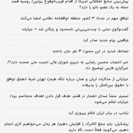
پیش‌بینی منابع اطلاعاتی آمریکا از اقدام قریب‌الوقوع پوتین/ روسیه قصد
حمله به یک عضو ناتو را دارد؟
توافق مهم در جده/ ۳ کشور منطقه توافقنامه نظامی امضا می‌کنند
گفت‌وگوی متنی با چت‌جی‌پی‌تی نامحدود و رایگان شد + جزئیات
عراقچی پیام جدید صادر کرد
تصادف شدید در این محور/ ۴ نفر جان باختند
خبر انتصاب محسن رضایی به دبیری شورای عالی امنیت ملی صحت دارد؟/
خبرگزاری فارس توضیح داد
جزئیاتی از مذاکرات ایران و عمان درباره تنگه هرمز/ تهران شرط انطباق توافق
با حقوق بین‌الملل را پذیرفت
تسنیم: منشأ صدای انفجار در قشم، هدف قرار دادن اهداف متخاصم بود/
جزئیات اعلام می‌شود
ترامپ در برابر ایران اعلام پیروزی کرد
پزشکیان: باید مبلغ کالابرگ را افزایش دهیم/ هر زمان می‌خواهیم کاری انجام
دهیم، می‌گویند فعلاً دست نگه دارید