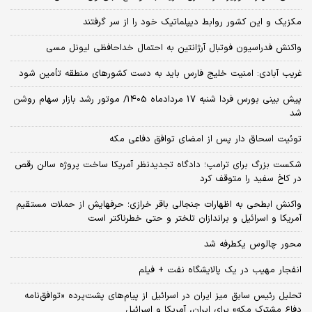
مکزیک و این کشور روابط دیپلماتیک خود را از سر گرفتند
واکنش فدراسیون فوتبال آرژانتین به احتمال خداحافظی لیونل مسی
غریب آبادی: امنیت خلیج فارس باید به دست کشورهای منطقه تأمین شود
پیش بینی بورس فردا شنبه 17 مردادماه 1405/ موتور رشد بازار سهام روشن
شد
توئیت اسحاق دار پس از امضای توافق دفاعی مکه
شکست بزرگ برای ترامپ؛ دادگاه تجدیدنظر آمریکا ساخت پروژه سالن رقص
در کاخ سفید را متوقف کرد
واکنش ابطحی به اظهارات جنجالی باقر خرازی؛ حرفهایش از حملات مستقیم
آمریکا و اسرائیل و براندازان تلختر و حتی خطرناکتر است
محور چالوس یکطرفه شد
انفجار مهیب در یک پالایشگاه نفت + فیلم
تحلیل رئیس سابق میز ایران در اسرائیل از پیام‌های پشت‌پرده «توافق‌نامه
دفاع مشترک مکه» برای ایران، آمریکا و اسرائیل