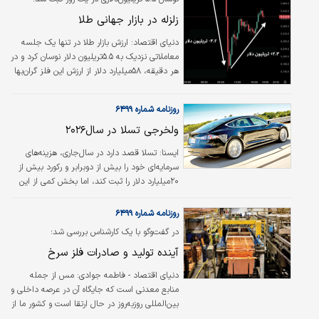
زلزله در بازار جهانی طلا
دنیای اقتصاد:
ارزش بازار طلا در تنها یک جلسه
معاملاتی نزدیک به ۵.۵تریلیون دلار نوسان کرد و در
هر دقیقه، ۵۸‌میلیارد دلار از ارزش این فلز گران‌بها
از میان رفت. این رقم بزرگ‌ترین نوسان روزانه در
تاریخ بازار طلا محسوب می‌شود. تحلیلگران
روزنامه شماره ۶۴۹۹
معتقدند که نوسانات کم‌سابقه طلا حاکی از
دگرگونی نقش تاریخی این فلز از پناهگاهی امن به
ولخرجی تسلا در سال‌۲۰۲۶
منبعی فوری برای تامین نقدینگی است. نقره،
ایسنا: تسلا قصد دارد در سال‌جاری، هزینه‌های
پلاتین و پالادیوم نیز جهش‌ها و ریزش‌های
سرمایه‌ای خود را بیش از دو‌برابر و رکورد بیش از
قابل‌توجهی را تجربه کردند.
۲۰‌میلیارد دلار را ثبت کند، اما بخش کمی از این
هزینه به کسب‌وکار سنتی این شرکت یعنی فروش
خودروهای برقی اختصاص خواهد یافت. مدیران
روزنامه شماره ۶۴۹۹
این شرکت در جلسه گزارش درآمد روز چهارشنبه،
در گفت‌وگو با یک کارشناس بررسی شد؛
اظهار کردند؛ تسلا که سال‌۲۰۲۵ جایگاه فروش
آینده تولید و صادرات فلز سرخ
جهانی خودروهای برقی خود را به شرکت بی‌‌‌‌وای‌‌‌‌دی
واگذار کرد، در عوض سرمایه‌گذاری‌هایش را به
دنیای اقتصاد - فاطمه جوادی: مس از جمله
سمت کسب‌وکارهایی مانند خودروهای کاملا خودران
منابع معدنی است که جایگاه آن در عرصه داخلی و
و روبات‌های انسان‌‌‌‌نما تغییر می‌دهد.
بین‌المللی روزبه‌‌روز در حال ارتقا است و کشور ما از
ذخایر قابل‌توجهی در این حوزه برخوردار است.