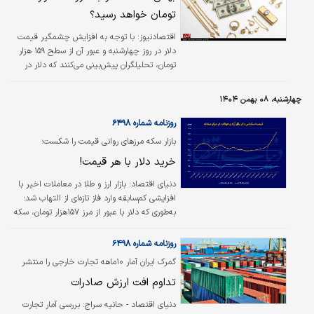
تومان خواهد رسید؟
اقتصادنیوز:
با توجه به افزایش چشمگیر قیمت
دلار در روز چهارشنبه و عبور آن از سطح ۱۵۹ هزار
تومان، تحلیلگران پیش‌بینی می‌کنند که دلار در
پنج‌شنبه می‌تواند به ۱۶۲ هزار تومان برسد.
چهارشنبه، ۰۸ بهمن ۱۴۰۴
روزنامه شماره ۶۴۹۸
بازار سکه مرزهای روانی قیمت را شکست؛
خرید دلار با هر قیمت!
دنیای اقتصاد:
بازار ارز و طلا در معاملات اخیر با
افزایشی کم‌سابقه وارد فاز تازه‌ای از التهاب شد؛
به‌طوری که دلار با عبور از مرز ۱۵۷هزار تومان، سکه
با لمس سطح تاریخی ۲۰۰‌میلیون تومان و طلای
۱۸عیار با ورود به کانال ۱۹‌میلیون تومان، سقف‌های
روزنامه شماره ۶۴۹۸
قیمتی جدیدی را ثبت کردند. بررسی‌های میدانی از
گمرک ایران آمار ۱۰ماهه تجارت خارجی را منتشر
بازار ارز تهران نشان می‌دهد شکل‌گیری صف‌های
کرد؛
تداوم افت ارزش صادرات
خرید ارز، با اختلاف محدود نرخ صرافی‌ها و بازار
آزاد، بازتابی از تشدید انتظارات تورمی و نگرانی
دنیای اقتصاد - حانیه سراج:
بررسی آمار تجارت
فعالان اقتصادی نسبت به آینده است. هم‌زمان،