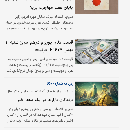
نیازی به سالن‌های مجلل پاریس نیست و حتی
بازارها تبدیل شده است
پایان عصر مهاجرت ین؟
یک فست‌فود زنجیره‌ای نیز می‌تواند نقطه شروع
بحث درباره عدم‌تعادل‌های ارزی و سیاستگذاری
دنیای اقتصاد-نیوشا شایان مهر: امروزه ژاپن
باشد. «شاخص بیگ‌مک» اکونومیست به‌عنوان
به‌معنای حقیقی کلمه، غول سرمایه‌گذاری در جهان
معیاری غیررسمی اما گویا، شکاف میان نرخ‌های
محسوب می‌شود. نرخ‌های بهره نزدیک به صفر در
اسمی ارز و قدرت خرید واقعی…
داخل کشور و ین ضعیف، بازدهی سرمایه‌گذاری در
بازارهای داخلی را آن‌قدر کم‌رمق کرده که سرمایه‌ها
قیمت دلار، یورو و درهم امروز شنبه ۱۱
به‌طور سیستماتیک راه خروج را در پیش گرفته‌اند.
بهمن ۱۴۰۴ + جزئیات
در نتیجه نهادهای مالی این کشور حدود ۶ تریلیون
دلار اوراق و دارایی مالی در خارج از مرزهای ژاپن
قیمت دلار حواله‌ای امروز بدون تغییر نسبت به
نگه می‌دارند. این رقم در دو دهه گذشته دو برابر
روز پنج‌شنبه، ۱۲۷,۲۳۵ (یکصد و بیست و هفت
شده است.
هزار و دویست و سی و پنج) تومان نرخ‌گذاری شد.
روزنامه شماره ۶۵۰۰
در ۶ سال از ۱۰ سال گذشته، سه دارایی برتر سال
متعلق به بازار فیزیکی طلا و سکه بوده است؛
برندگان بازارها در یک دهه اخیر
دنیای اقتصاد :
بررسی بازدهی بازارهای دارایی در
۱۰سال اخیر نشان می‌دهد که در ۶سال از ۱۰سال
اخیر دارایی‌های مبتنی بر طلا و سکه ۳رتبه برتر را
به خود اختصاص داده‌اند. شاخص‌های بورسی نیز