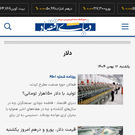
52,500,0
۰٫۰۰ %
یورو
217,300
۰٫۰۰ %
درهم امارات
50,991
۰٫۰۰ %
بیت کوین
دلار
یکشنبه، ۱۲ بهمن ۱۴۰۴
روزنامه شماره ۶۵۰۱
فعالان حوزه صنعت مطرح کردند؛
تولید با دلار ۱۵۰هزار تومانی؟
دنیای اقتصاد - فاطمه جوادی:
صنعتگران چه در
سال‌های گذشته و چه در هفته‌های اخیر همواره با
بحران ارزی مواجه بوده‌اند. دسترسی به ارز برای
واردات مواد اولیه از چالش‌های اصلی
تولیدکنندگان است. محدودیت‌های ارزی طی
قیمت دلار، یورو و درهم امروز یکشنبه
سال‌های اخیر سبب شده تا تخصیص ارز به