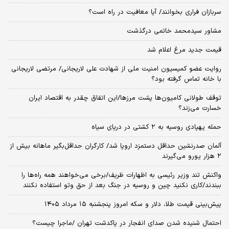
سربازان فراری بخوانند/ آیا معافیت در راه است؟
مشاور سیدمحمد خاتمی درگذشت
قیمت جدید مرغ اعلام شد
روایت عضو کمیسیون امنیت ملی از شهادت علی لاریجانی/ مرتضی لاریجانی
با خانه تماس گرفته بود؟
توقف طولانی کامیون‌ها پشت مرزها/این اتفاق چقدر به اقتصاد ایران
خسارت می‌زند؟
حمله پهپادی روسیه به ۲ کشتی در دریای سیاه
آلمان صدرنشین حداقل دستمزد اروپا شد/ کارگران حداقل‌بگیر ماهانه بیش از
۲ هزار یورو می‌گیرند
واکنش تند وزیر رئیسی به اظهارات ظریف/برخی می‌خواهند همه راه‌ها را
ببندند/کاری نکنید چین و روسیه در جنگ بعد از حق وتو استفاده نکنند
پیش‌بینی قیمت طلا، دلار و سکه امروز پنجشنبه ۱۵ مرداد ۱۴۰۵
احتمال شنیده شدن صدای انفجار در پاکدشت تهران /ماجرا چیست؟