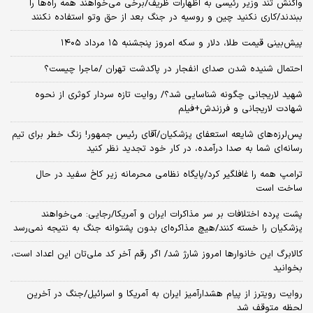
واکنش تند وزیر رئیسی به اظهارات ظریف/برخی می‌خواهند همه راه‌ها را
ببندند/کاری نکنید چین و روسیه در جنگ بعد از حق وتو استفاده نکنند
پیش‌بینی قیمت طلا، دلار و سکه امروز پنجشنبه ۱۵ مرداد ۱۴۰۵
احتمال شنیده شدن صدای انفجار در پاکدشت تهران /ماجرا چیست؟
شهید لاریجانی چگونه شناسایی شد؟/ روایت تازه سردار کوثری از نحوه
شهادت لاریجانی و فرزندش+فیلم
پس‌لرزه‌های شایعه استعفای پزشکیان/آقای رئیس جمهور! زنگ خطر برای تیم
رسانه‌ای شما به صدا درآمده، در کار خود تجدید نظر کنید
ترامپ همه را غافلگیر کرد/پایگاه نظامی محرمانه زیر کاخ سفید در حال
ساخت است
پشت پرده اختلافات بر سر مذاکرات ایران و آمریکا/رجایی: می‌خواهند
پزشکیان را خسته کنند/هیچ مذاکره‌ای بدون پشتوانه جنگ به نتیجه نمی‌رسد
کالابرگ این خانوارها امروز شارژ شد/ اگر رقم آخر کد ملی‌تان این اعداد است،
بخوانید
روایت رویترز از پیام هشدارآمیز ایران به آمریکا و اسرائیل/جنگ در آخرین
لحظه متوقف شد