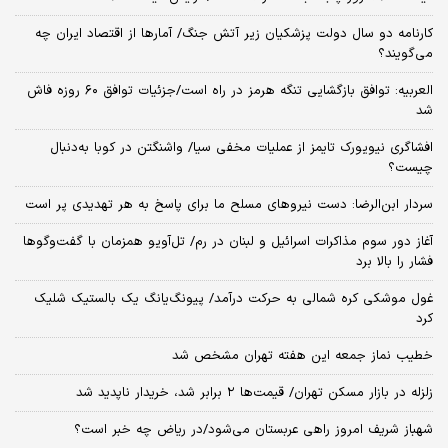
کارنامه دو سال دولت پزشکیان زیر آتش جنگ/ آمارها از اقتصاد ایران چه
می‌گویند؟
العربیه: توافق بازگشایی تنگه هرمز در راه است/جزئیات توافق ۶۰ روزه فاش
شد
افشاگری نیویورک تایمز از عملیات مخفی سیا/ واشنگتن در کوبا به‌دنبال
چیست؟
سردار ابن‌الرضا: دست نیروهای مسلح ما برای پاسخ به هر تهدیدی پر است
آغاز دور سوم مذاکرات اسرائیل و لبنان در رم/ تل‌آویو همزمان با گفت‌وگوها
فشار را بالا برد
غول موشکی کره شمالی به حرکت درآمد/ پیونگ‌یانگ یک بالستیک شلیک
کرد
خطیب نماز جمعه این هفته تهران مشخص شد
زلزله در بازار مسکن تهران/ قیمت‌ها ۲ برابر شد، خریدار ناپدید شد
شهباز شریف امروز راهی عربستان می‌شود/در ریاض چه خبر است؟