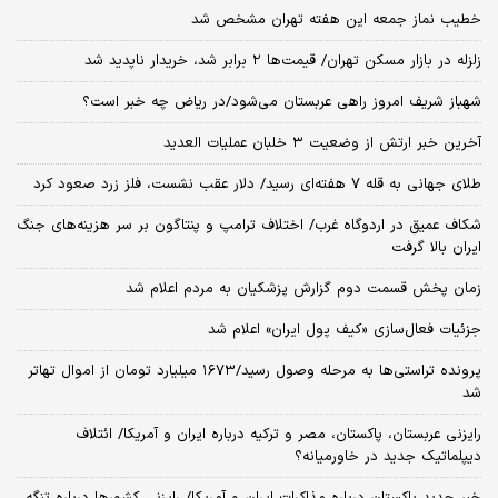
خطیب نماز جمعه این هفته تهران مشخص شد
زلزله در بازار مسکن تهران/ قیمت‌ها ۲ برابر شد، خریدار ناپدید شد
شهباز شریف امروز راهی عربستان می‌شود/در ریاض چه خبر است؟
آخرین خبر ارتش از وضعیت ۳ خلبان عملیات العدید
طلای جهانی به قله ۷ هفته‌ای رسید/ دلار عقب نشست، فلز زرد صعود کرد
شکاف عمیق در اردوگاه غرب/ اختلاف ترامپ و پنتاگون بر سر هزینه‌های جنگ
ایران بالا گرفت
زمان پخش قسمت دوم گزارش پزشکیان به مردم اعلام شد
جزئیات فعال‌سازی «کیف پول ایران» اعلام شد
پرونده تراستی‌ها به مرحله وصول رسید/۱۶۷۳ میلیارد تومان از اموال تهاتر
شد
رایزنی عربستان، پاکستان، مصر و ترکیه درباره ایران و آمریکا/ ائتلاف
دیپلماتیک جدید در خاورمیانه؟
خبر جدید پاکستان درباره مذاکرات ایران و آمریکا/ رایزنی کشورها درباره تنگه