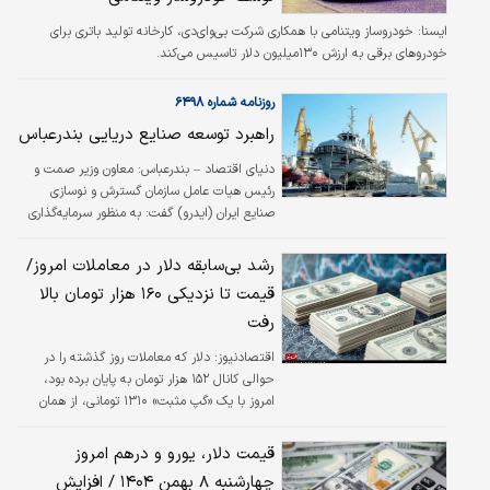
ایسنا: خودروساز ویتنامی با همکاری شرکت بی‌‌‌‌وای‌‌‌‌دی، کارخانه تولید باتری برای
خودروهای برقی به ارزش ۱۳۰‌میلیون دلار تاسیس می‌کند.
روزنامه شماره ۶۴۹۸
راهبرد توسعه صنایع دریایی بندرعباس
دنیای اقتصاد – بندرعباس: معاون وزیر صمت و
رئیس هیات عامل سازمان گسترش و نوسازی
صنایع ایران (ایدرو) گفت: به منظور سرمایه‌گذاری
در ساخت شناور با صندوق توسعه ملی برای
اختصاص ۴۰۰ میلیون دلار توافق شده است.
رشد بی‌سابقه دلار در معاملات امروز/
فرشاد مقیمی در حاشیه نشست میز ملی توسعه
قیمت تا نزدیکی ۱۶۰ هزار تومان بالا
صادرات صنایع دریایی در بندرعباس گفت: در همین
رفت
زمینه چند قرارداد با استفاده از اعتبارات ارزی
یادشده برای پرداخت به بخش خصوصی نهایی
اقتصادنیوز:
دلار که معاملات روز گذشته را در
شده است.
حوالی کانال ۱۵۲ هزار تومان به پایان برده بود،
امروز با یک «گپ مثبت» ۱۳۱۰ تومانی، از همان
ابتدا خط و نشان خود را برای رکوردشکنی کشید و
در پله ۱۵۳ هزار و ۷۵۰ تومان استارت زد. اما این
قیمت دلار، یورو و درهم امروز
پایان کار نبود؛ عطش بازار به قدری بالا بود که
چهارشنبه ۸ بهمن ۱۴۰۴ / افزایش
قیمت با پرشی خیره‌کننده و عبور از ۶ کانال پیاپی،