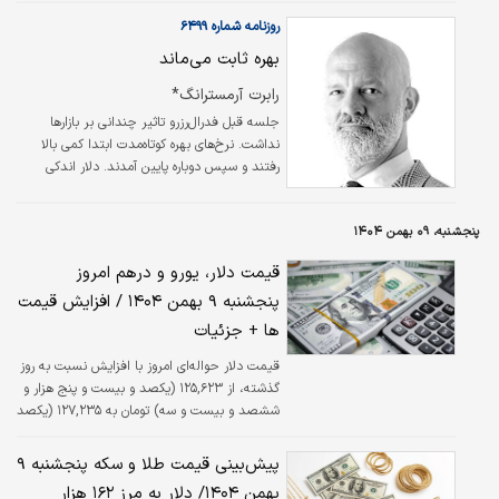
سهم این صنعت از تولید ناخالص داخلی نیز
روزنامه شماره ۶۴۹۹
حدود ۱.۳درصد برآورد شده است. برنامه هفتم
بهره ثابت می‌ماند
توسعه رشد ۱۳درصدی برای بخش معدن در نظر
گرفته است که به اعتقاد فعالان این بخش، تحقق
رابرت آرمسترانگ*
این امر نیازمند ۵۵‌میلیارد دلار سرمایه‌گذاری از
جلسه قبل فدرال‌رزرو تاثیر چندانی بر بازارها
مرحله اکتشاف تا استخراج و بازار است. یکی از
نداشت. نرخ‌های بهره کوتاه‌مدت ابتدا کمی بالا
صنایعی که می‌تواند این هدف‌گذاری را برآورده کند،
رفتند و سپس دوباره پایین آمدند. دلار اندکی
صنعت مس است.…
تقویت شد. سهام تقریبا بی‌تفاوت بود. اما این‌طور
نیست که هیچ چیز تغییر نکرده باشد. فدرال‌رزرو
پنجشنبه، ۰۹ بهمن ۱۴۰۴
خیلی روشن اعلام کرد که در حال تغییر موضع
خود است. پیش‌تر به کاهش نرخ‌ها فکر می‌کرد؛
قیمت دلار، یورو و درهم امروز
حالا از سطح فعلی راضی است، تا زمانی که
پنجشنبه ۹ بهمن ۱۴۰۴ / افزایش قیمت
اطلاعات جدیدی برسد. این تغییر در بیانیه رسمی
کاملا مشهود بود.
ها + جزئیات
قیمت دلار حواله‌ای امروز با افزایش نسبت به روز
گذشته، از ۱۲۵,۶۲۳ (یکصد و بیست و پنج هزار و
ششصد و بیست و سه) تومان به ۱۲۷,۲۳۵ (یکصد
و بیست و هفت هزار و دویست و سی و پنج)
تومان نرخ‌گذاری شد.
پیش‌بینی قیمت طلا و سکه پنجشنبه ۹
بهمن ۱۴۰۴/ دلار به مرز ۱۶۲ هزار