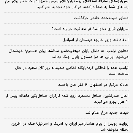
پس‌لرزه‌های شایعه استعفای پزشکیان/آقای رئیس جمهور! زنگ خطر برای تیم
رسانه‌ای شما به صدا درآمده، در کار خود تجدید نظر کنید
مشاور سیدمحمد خاتمی درگذشت
سربازان فراری بخوانند/ آیا معافیت در راه است؟
انتقاد تند وزیر خارجه عربستان از اسرائیل
معاون ترامپ: به دنبال پایان موفقیت‌آمیز مناقشه ایران هستیم/ خوشحال
می‌شوم ایرانی ها مرا مسئول پایان جنگ بدانند
ترامپ همه را غافلگیر کرد/پایگاه نظامی محرمانه زیر کاخ سفید در حال
ساخت است
حادثه مرگبار در اصفهان؛ ۴ نفر جان باختند
آلمان صدرنشین حداقل دستمزد اروپا شد/ کارگران حداقل‌بگیر ماهانه بیش از
۲ هزار یورو می‌گیرند
قیمت جدید مرغ اعلام شد
روایت رویترز از پیام هشدارآمیز ایران به آمریکا و اسرائیل/جنگ در آخرین
لحظه متوقف شد