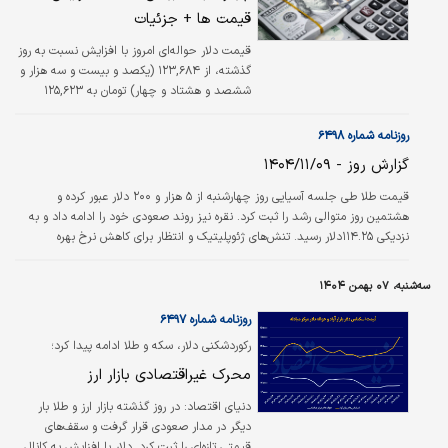
قیمت ها + جزئیات
تا نرخ ۱۵۹ هزار و ۴۶۰ تومان پیشروی کرد.
قیمت دلار حواله‌ای امروز با افزایش نسبت به روز
گذشته، از ۱۲۳,۶۸۴ (یکصد و بیست و سه هزار و
ششصد و هشتاد و چهار) تومان به ۱۲۵,۶۲۳
(یکصد و بیست و پنج هزار و ششصد و بیست و
سه) تومان نرخ‌گذاری شد.
روزنامه شماره ۶۴۹۸
گزارش روز - ۱۴۰۴/۱۱/۰۹
قیمت طلا طی جلسه آسیایی روز چهارشنبه از ۵ هزار و ۲۰۰ دلار عبور کرده و
هشتمین روز متوالی رشد را ثبت کرد. نقره نیز روند صعودی خود را ادامه داد و به
نزدیکی ۱۱۴.۲۵دلار رسید. تنش‌های ژئوپلیتیک و انتظار برای کاهش نرخ بهره
فدرال‌رزرو، سرمایه‌گذاران را به سمت فلزات گران‌بها سوق داده است و نقره به‌عنوان
دارایی امن در حال نزدیک شدن به اوج تاریخی ۲۶ ژانویه یعنی ۱۱۷.۷۴ دلار است.
سه‌شنبه، ۰۷ بهمن ۱۴۰۴
روزنامه شماره ۶۴۹۷
رکوردشکنی دلار، سکه و طلا ادامه پیدا کرد؛
محرک غیراقتصادی بازار ارز
دنیای اقتصاد:
در روز گذشته بازار ارز و طلا بار
دیگر در مدار صعودی قرار گرفت و سقف‌های
قیمتی تازه‌ای را ثبت کرد. دلار با افزایش به کانال