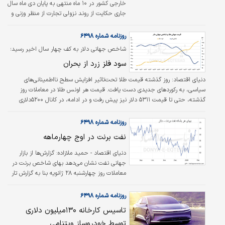
خارجی کشور در ۱۰ ماه منتهی به پایان دی ماه سال
اوج‌گیری اخبار تنش‌های ژئوپلیتیک و رکوردشکنی…
جاری حکایت از روند نزولی تجارت از منظر وزنی و
ارزشی در دی ماه امسال در قیاس با آذر دارد.
چنانچه ارزش صادراتی کشور را از ابتدای امسال
روزنامه شماره ۶۴۹۸
تاکنون مرور کنیم، این دومین مرتبه در طول ۱۰ ماه
شاخص جهانی دلار به کف چهار سال اخیر رسید؛
گذشته است که ارزش صادرات ماهانه کشور به
سود فلز زرد از بحران
کمتر از ۴‌میلیارد دلار کاهش یافته است.
دنیای اقتصاد: روز گذشته قیمت طلا تحت‌تاثیر افزایش سطح نااطمینانی‌های
سیاسی، به رکوردهای جدیدی دست یافت. قیمت هر اونس طلا در معاملات روز
گذشته، حتی تا قیمت ۵۳۱۱ دلار نیز پیش رفت و در ادامه، در کانال ۵۲۰۰دلاری
معامله شد. به باور کارشناسان، اخبار مربوط کودتا در چین و تحرکات نظامی آمریکا
در خاورمیانه، از عوامل محرک رشد طلا بودند؛ آن هم زمانی که نرخ بهره آمریکا ثابت
روزنامه شماره ۶۴۹۸
ماند.
نفت ‌برنت در اوج چهارماهه
دنیای اقتصاد - حمید ملازاده:
گزارش‌ها از بازار
جهانی نفت نشان می‌دهد بهای شاخص برنت در
معاملات روز چهارشنبه ۲۸ ژانویه بنا به گزارش تار
نمای tradingeconomics و تا لحظه تنظیم این
خبر، بالای ۶۷ دلار در هر بشکه نوسان کرد؛
روزنامه شماره ۶۴۹۸
سطحی که پس از جهش حدود ۳‌درصدی در
تاسیس کارخانه ۱۳۰‌میلیون دلاری
روزهای پیشین، بالاترین قیمت نفت در نزدیک به
توسط خودروساز ویتنامی
چهار ماه گذشته محسوب می‌شود.