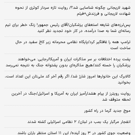
شهید لاریجانی چگونه شناسایی شد؟/ روایت تازه سردار کوثری از نحوه
شهادت لاریجانی و فرزندش+فیلم
پس‌لرزه‌های شایعه استعفای پزشکیان/آقای رئیس جمهور! زنگ خطر برای تیم
رسانه‌ای شما به صدا درآمده، در کار خود تجدید نظر کنید
ترامپ همه را غافلگیر کرد/پایگاه نظامی محرمانه زیر کاخ سفید در حال
ساخت است
پشت پرده اختلافات بر سر مذاکرات ایران و آمریکا/رجایی: می‌خواهند
پزشکیان را خسته کنند/هیچ مذاکره‌ای بدون پشتوانه جنگ به نتیجه نمی‌رسد
کالابرگ این خانوارها امروز شارژ شد/ اگر رقم آخر کد ملی‌تان این اعداد است،
بخوانید
روایت رویترز از پیام هشدارآمیز ایران به آمریکا و اسرائیل/جنگ در آخرین
لحظه متوقف شد
موج جدید گرما در راه کشور
انفجار مرگبار یک بمب در لبنان/ ۲ نظامی اسرائیلی کشته شدند
وضعیت جوی کشور در ۳ روز آینده/ این ۱۱ استان منتظر باران باشند