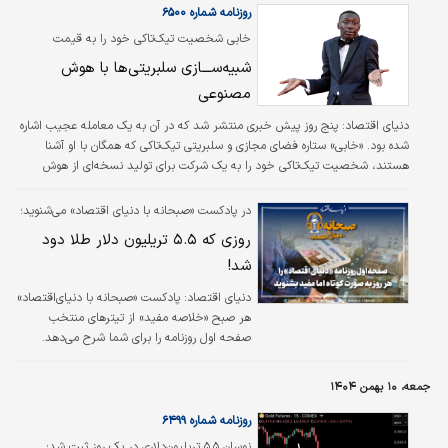
در دو سال ۹۸ و ۹۹ بهترین عملکرد را داشته‌اند.
روزنامه شماره ۶۵۰۰
خابی شخصیت تیک‌تاکی خود را به قیمت
۹۷۵‌میلیون دلار فروخت؛
شبیه‌ســـازی سلبریتی‌ها با هوش
مصنوعی
دنیای اقتصاد: پنج روز پیش خبری منتشر شد که در آن به یک معامله عجیب اشاره
شده بود. «خابی» ستاره فضای مجازی و سلبریتی تیک‌تاکی که همگان با او آشنا
هستند، شخصیت تیک‌تاکی خود را به یک شرکت برای تولید نسخه‌ای از هوش
مصنوعی‌اش فروخته و در ازای آن با دریافت ۹۷۵‌میلیون دلار بازنشسته شده است.
خبر از آنجا عجیب می‌شود که یک فرد «شخصیت پشت دوربین» خود را فروخته و
در پادکست «صبحانه با دنیای اقتصاد» می‌شنوید؛
توانسته نزدیک به یک‌میلیارد دلار از آن کسب درآمد کند. به گزارش وبگاه فورچون،
روزی که ۵.۵ تریلیون دلار طلا دود
خابی لیم در سال ۲۰۲۰، پس از اخراج از شغل کارگری‌اش در کارخانه‌ای،…
شد!
دنیای اقتصاد: پادکست «صبحانه با دنیای‌اقتصاد»
هر صبح «خلاصه مفید» از تیترهای منتخب
صفحه اول روزنامه را برای شما شرح می‌دهد.
جمعه، ۱۰ بهمن ۱۴۰۴
روزنامه شماره ۶۴۹۹
نوسان ۵.۵ تریلیون‌دلاری در یک روز ثبت شد؛