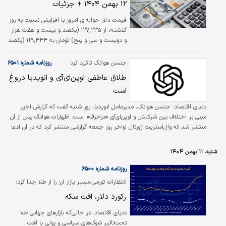
۱۲ بهمن ۱۴۰۴ + جزئیات
فرآیندی زمان‌بر و طاقت‌فرسا تبدیل شود و
صف‌های طولانی تخصیص ارز حتی به ۶ ماه و
قیمت دلار حواله‌ای امروز با افزایش نسبت به روز
بیشتر هم برسد. علاوه بر این، با انجام اصلاحات
گذشته، از ۱۲۷,۲۳۵ (یکصد و بیست و هفت هزار
ارزی توسط دولت، حذف ارز ترجیحی و ادغام تالار
و دویست و سی و پنج) تومان به ۱۲۹,۴۴۴ (یکصد
اول و دوم مرکز مبادله، تولیدکنندگان مکلف به
و بیست و نه هزار و چهارصد و چهل و چهار)
تامین منابع ارزی مورد نیاز خود از تالار دوم شدند.
تومان نرخ‌گذاری شد.
جنسن هوانگ تاکید کرد
روزنامه شماره ۶۵۰۱
تغییر یکباره نرخ…
طلاق عاطفی اوپن‌ای‌آی و انویدیا دروغ
است
دنیای اقتصاد: جنسن هوانگ، مدیرعامل انویدیا، روز شنبه گفت که گزارش اخیر
مبنی بر اختلاف بین شرکتش و اوپن‌ای‌آی «مزخرف» است. اظهارات هوانگ پس از آن
منتشر شد که وال‌استریت ژورنال اواخر روز جمعه گزارشی منتشر کرد که در آن ادعا
شده بود انویدیا به دنبال کاهش سرمایه‌گذاری خود در اوپن‌ای‌آی است. این دو شرکت
در ماه سپتامبر طرحی را اعلام کردند که در آن انویدیا تا ۱۰۰‌میلیارد دلار در اوپن‌ای‌آی
شنبه، ۱۱ بهمن ۱۴۰۴
سرمایه‌گذاری خواهد کرد و همچنین ۱۰ گیگاوات زیرساخت محاسباتی برای این شرکت
هوش مصنوعی ایجاد خواهد کرد.
روزنامه شماره ۶۵۰۰
انتظارات تورمی،‌مسیر بازار ارز را از طلا جدا کرد؛
رکورد دلار، افت سکه
دنیای اقتصاد:
در حالی‌که بازارهای جهانی طلا
تحت‌تاثیر شوک‌های سیاسی و پولی با افت