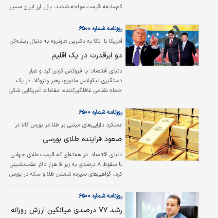
کم‌سابقه قیمت مواجه شدند، بازار ارز ایران مسیر
متفاوتی را در پیش گرفت. دلار با عبور از مرز ۱۶۱
هزار تومان، سقف تاریخی جدیدی ثبت کرد؛ رشدی
روزنامه شماره ۶۵۰۰
که بیش از آنکه به تحولات بیرونی گره خورده
آمریکا با اتکا به دکترین «دونرو» به دنبال ریشه‌کن
باشد، بازتابی از تورم بالا، تشدید تورم انتظاری و
کردن نفوذ چین در آمریکای لاتین؛
دو ابرقدرت در یک اقلیم
افزایش ریسک‌های سیاسی و منطقه‌ای است؛
عواملی که همچنان تقاضای احتیاطی برای ارز را
دنیای اقتصاد:
با فروکش کردن گرد و غبار
زنده نگه داشته‌اند.
دستگیری نیکولاس مادورو، رهبر ونزوئلا، در یک
حمله نظامی غافلگیرکننده، مقامات آمریکایی شکی
باقی نگذاشتند که هدف دیگری نیز دارند: چین.
«سیمون مک‌کارتی» در گزارش دیروز شنبه برای
روزنامه شماره ۶۵۰۰
سی‌ان‌ان نوشت، چین، دوست قدیمی دولت
عملکرد دارایی‌های مبتنی بر طلا در بورس کالا در
کاراکاس، سال‌هاست که به میادین نفتی و
هفته منتهی به دهم بهمن‌ماه بررسی شد
صعود فزاینده طلای بورسی
زیرساخت‌های این کشور آمریکای جنوبی پول تزریق
می‌کند. برکناری مادورو ضربه‌ای به این همکاری
دنیای اقتصاد:
در هفته‌ای که قیمت طلای جهانی
است که می‌تواند بانک‌های چینی را با‌میلیاردها
با سقوط ۸ درصدی به زیر ۵ هزار دلار عقب‌نشینی
دلار بدهی پرداخت نشده ونزوئلا روبه‌رو کند. اما از
کرد، گواهی‌های سپرده شمش طلا و سکه در بورس
دیدگاه پکن، خطرات بسیار بیشتر از این…
کالای ایران همچنان روند صعودی خود را حفظ
کردند. در هفته منتهی به دهم بهمن ماه، گواهی
روزنامه شماره ۶۵۰۰
سپرده شمش طلا بیش از ۲۴ درصد و گواهی تمام
رشد ۷۷ درصدی میانگین ارزش روزانه
سکه بهار آزادی حدود ۱۲ درصد افزایش قیمت را