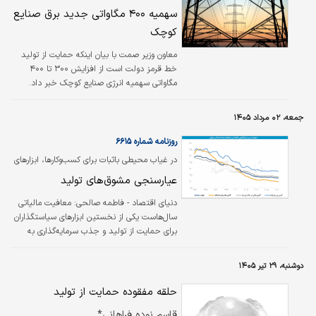
سهمیه ۴۰۰ مگاواتی جدید برق صنایع
کوچک
معاون وزیر صمت با بیان اینکه حمایت از تولید
خط قرمز دولت است از افزایش ۳۰۰ تا ۴۰۰
مگاواتی سهمیه انرژی صنایع کوچک خبر داد.
جمعه، ۰۲ مرداد ۱۴۰۵
روزنامه شماره ۶۶۱۵
در غیاب محیطی باثبات برای کسب‌وکارها، ابزارهای
مالیاتی زمینه‌ساز شکل‌گیری رانت می‌شوند
عیارسنجی مشوق‌های تولید
دنیای اقتصاد - فاطمه صالحی:
معافیت مالیاتی
سال‌هاست یکی از نخستین ابزارهای سیاستگذاران
برای حمایت از تولید و جذب سرمایه‌گذاری به
شمار می‌رود. منطق این سیاست نیز روشن است؛
دولت بدون آنکه از محل بودجه عمومی هزینه
دوشنبه، ۲۹ تیر ۱۴۰۵
مستقیمی پرداخت کند، بخشی از درآمد مالیاتی
خود را نادیده می‌گیرد تا هزینه سرمایه‌گذاری برای
حلقه مفقوده حمایت از تولید
بنگاه‌ها کاهش یابد و انگیزه توسعه فعالیت‌های
قاسم نوده فراهانی*
تولیدی افزایش پیدا کند.