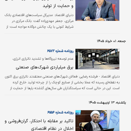
و حمایت از تولید
دنیای اقتصاد: مدیرکل سیاست‌های اقتصادی بانک
مرکزی، جعفر مهدی‌زاده گفت: بانک مرکزی در
شرایط کنونی با یک چالش دوگانه مواجه است؛ از
یک‌سو ضرورت کنترل رشد نقدینگی و مهار تورم و
از سوی دیگر نیاز به حمایت از رشد اقتصادی،
جمعه، ۰۱ خرداد ۱۴۰۵
اشتغال و تامین مالی بخش‌های آسیب‌دیده
اقتصاد. مدیرکل سیاست‌های اقتصادی بانک
روزنامه شماره ۶۵۷۲
مرکزی افزود: در چنین شرایطی سیاستگذاری
عدم توسعه نیروگاه‌ها و تشدید ناترازی انرژی،
اقتصادی در وضعیت رکود تورمی پیچیده‌تر از
تولید در بنگاه‌های کوچک را تا ۳۵ درصد کاهش
برق میلیاردی شهرک‌های صنعتی
شرایط عادی است و بانک مرکزی باید میان ضرورت
داده است
حمایت مالی از اقتصاد و جلوگیری از تشدید رشد
دنیای اقتصاد - فرشته رضایی:
فعالان شهرک‌های صنعتی معتقدند ناترازی برق اکنون
نقدینگی تعادل ایجاد کند.
به نقطه‌ای رسیده که عملا بخشی از صنایع کوچک را از چرخه تولید خارج کرده
است. این در حالی است که سیاستگذاران طی سال‌های گذشته بارها از حمایت از
تولید و ضرورت حفظ اشتغال صنعتی سخن گفته‌اند. خاموشی‌هایی که در ابتدا قرار
بود مقطعی و محدود باشد، اکنون به گفته صنعتگران به برنامه‌ای دائمی تبدیل
یکشنبه، ۱۳ اردیبهشت ۱۴۰۵
شده؛ برنامه‌ای که نه ‌تنها ظرفیت تولید را کاهش داده، بلکه هزینه تامین انرژی،
نگهداری ماشین‌آلات و تامین مواد اولیه را هم به شکل بی‌سابقه‌ای افزایش داده
روزنامه شماره ۶۵۵۶
است.
تاکید بر مقابله با احتکار، گران‌فروشی و
اخلال در نظام اقتصادی