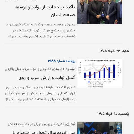
و با مدیران ارشد آن به گفت‌ و گو نشستند.
مجتمع فولاد زاگرس اندیمشک؛
تأکید بر حمایت از تولید و توسعه
صنعت استان
مدیرکل صنعت، معدن و تجارت استان خوزستان با
حضور در مجتمع فولاد زاگرس اندیمشک، در
نشستی با مدیران شرکت، آخرین وضعیت پروژه،
ظرفیت‌های تولید، برنامه‌های توسعه‌ای و
چالش‌های پیش روی صنعت فولاد را مورد بررسی
شنبه، ۲۳ خرداد ۱۴۰۵
قرار داد.
روزنامه شماره ۶۵۸۸
تشدید فشارهای عملیاتی و لجستیک، توان رقابتی
معادن در بازارهای هدف را تضعیف کرده است
گسل تولید و ارزش سرب و روی
دنیای اقتصاد - فرشته رضایی:
معادن سرب و روی
ایران که طی سال‌های اخیر بیش از هر زمان دیگری
به بازارهای صادراتی وابسته شده، این روزها یکی از
دشوارترین دوره‌های فعالیت خود را پشت سر
می‌گذارد. فعالان این بخش می‌گویند درحالی‌که
یکشنبه، ۱۰ خرداد ۱۴۰۵
بخش عمده شمش روی، شمش سرب و کنسانتره
تولیدی کشور باید راهی بازارهای خارجی شود،
گودرزی مدیرعامل بورس تهران در نشست فعالان
تشدید محدودیت‌های تجاری، اختلال در مسیرهای
اقتصادی کشور
سال آینده سال تحول در اقتصاد با