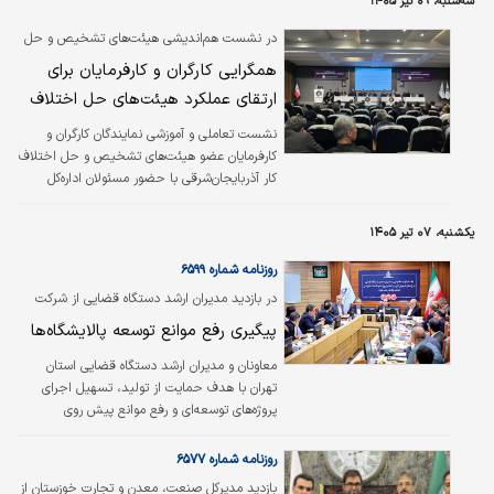
سه‌شنبه، ۰۹ تیر ۱۴۰۵
حقیقی و حقوقی با مسئولیت وزارت امور
اقتصادی و دارایی در اتاق بازرگانی تبریز برگزار شد.
در نشست هم‌اندیشی هیئت‌های تشخیص و حل
اختلاف کار مطرح شد؛
همگرایی کارگران و کارفرمایان برای
ارتقای عملکرد هیئت‌های حل اختلاف
نشست تعاملی و آموزشی نمایندگان کارگران و
کارفرمایان عضو هیئت‌های تشخیص و حل اختلاف
کار آذربایجان‌شرقی با حضور مسئولان اداره‌کل
تعاون، کار و رفاه اجتماعی، نمایندگان تشکل‌های
کارگری و کارفرمایی و فعالان اقتصادی برگزار شد؛
یکشنبه، ۰۷ تیر ۱۴۰۵
نشستی که در آن بر ضرورت آموزش مستمر
نمایندگان، اصلاح برخی رویه‌های اجرایی، تقویت
روزنامه شماره ۶۵۹۹
تعامل میان کارگر و کارفرما و حمایت از تولید و
در بازدید مدیران ارشد دستگاه قضایی از شرکت
اشتغال در شرایط اقتصادی کنونی تأکید شد.
پالایش نفت تهران تاکید شد
پیگیری رفع موانع توسعه پالایشگاه‌ها
معاونان و مدیران ارشد دستگاه قضایی استان
تهران با هدف حمایت از تولید، تسهیل اجرای
پروژه‌‌های توسعه‌‌ای و رفع موانع پیش‌ روی
واحدهای راهبردی اقتصادی، با حضور در شرکت
پالایش نفت تهران و شهرک انرژی ری از طرح‌ها و
روزنامه شماره ۶۵۷۷
پروژه‌های در دست اجرای این مجموعه بازدید کرده
بازدید مدیرکل صنعت، معدن و تجارت خوزستان از