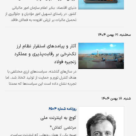
دوم سال جاری نیز همچنان معتبر خواهد بود. این
دنیای اقتصاد: بنابر اعلام سازمان امور مالیاتی
مشوق‌ در راستای حمایت از…
کشور، در راستای تسهیل امور مؤدیان و جلوگیری از
تحمیل مالیات بر ارزش افزوده به فعالان فاقد
شرایط لازم، تدابیر جدیدی برای رفع مشکلات
برخی مؤدیان در فرآیند تعیین شمولیت مالیات بر
سه‌شنبه، ۲۱ بهمن ۱۴۰۴
ارزش افزوده اتخاذ شده است.
آثار و پیامدهای استقرار نظام ارز
تک‌نرخی بر رقابت‌پذیری و عملکرد
زنجیره فولاد
در سال‌های گذشته، سیاست‌های ارزی مختلفی با
هدف کنترل تورم و حمایت از تولید اتخاذ شد، اما
تجربه نشان داده است این سیاست‌ها که عمدتا
ماهیتی کنترلی داشته‌اند، در بلندمدت به یکی از
عوامل کاهش شفافیت و اخلال در سازوکار
شنبه، ۱۸ بهمن ۱۴۰۴
قیمت‌گذاری و همچنین ایجاد بازارهای موازی تبدیل
شده‌اند.
روزنامه شماره ۶۵۰۴
کوچ به اینترنت ملی
مرتضی کفاش*
صبح یکی از همان روزهایی که اینترنت سراسری