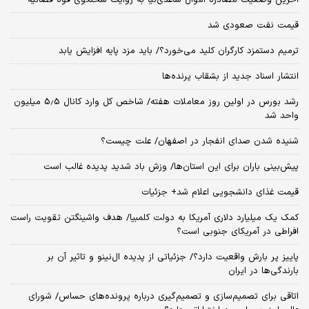
آخرین وضعیت مصادره اموال ساعدی‌نیا به روایت سخنگوی قوه قضائیه
قیمت نفت صعودی شد
ترمیم دستمزد کارگران کلید می‌خورد؟/ باید مزد پایه افزایش یابد
انتشار اسناد جدید از بشقاب پرنده‌ها
رشد بورس در اولین روز معاملات هفته/ شاخص کل وارد کانال 5.5 میلیون
واحد شد
شنیده شدن صدای انفجار در اصفهان/ علت چیست؟
پیش‌بینی باران برای این استان‌ها/ وزش باد شدید پدیده غالب است
قیمت غذای دانشجویی اعلام شد+ جزئیات
کمک یک میلیارد دلاری آمریکا به دولت کلمبیا/ هدف واشینگتن تقویت راست
افراطی در آمریکای جنوبی است؟
پاییز پر بارش واقعیت دارد؟/ جزئیاتی از پدیده ال‌نینو و تاثیر آن بر
بارندگی‌ها در ایران
اتاقی برای تصمیم‌سازی و تصمیم‌گیری درباره پرونده‌های حساس/ شورای