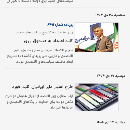
سیاست‌های جدید ارزی دولت دانست تا تاثیر آن
در بنگاه‌ها به حداقل برسد.
سه‌شنبه، ۳۰ دی ۱۴۰۴
روزنامه شماره ۶۴۹۱
وزیر اقتصاد به تشریح سیاست‌های جدید
اقتصادی دولت پرداخت
کلید اعتماد به صندوق ارزی
دنیای اقتصاد:
سیدعلی مدنی‌زاده، وزیر امور
اقتصادی و دارایی، طی روزهای گذشته به تشریح
ابعاد مختلف سیاست‌های اقتصادی دولت
پرداخته است. او در گفت‌وگوی تلویزیونی خود،
جزئیات طرح کالابرگ، نحوه حذف ارز ترجیحی و
دوشنبه، ۲۹ دی ۱۴۰۴
حرکت به سمت تک‌نرخی شدن ارز را توضیح داد و
در عین حال به سیاست‌های دولت برای تامین
طرح اعتبار ملی ایرانیان کلید خورد
نقدینگی مورد نیاز بنگاه‌ها اشاره کرد. مدنی‌زاده در
ایلنا:
معاون وزیر اقتصاد از اجرای هم‌زمان دو طرح
این گفت‌وگو، از خلق نقدینگی هدفمند برای
مکمل دولت برای حمایت از بنگاه‌های اقتصادی و
حمایت از تولید سخن گفت و راهکارهای دولت را
خانوارها خبر داد.
برای مدیریت بازار ارز، از جمله تاسیس
صندوق‌های ارزی و استفاده از ابزارهای نوین مالی
تشریح…
دوشنبه، ۲۲ دی ۱۴۰۴