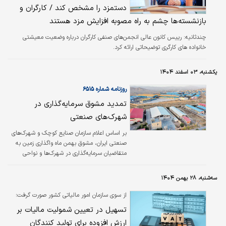
دستمزد را مشخص کند / کارگران و
بازنشسته‌ها چشم به راه مصوبه افزایش مزد هستند
چندثانیه:
رییس کانون عالی انجمن‌های صنفی کارگران درباره وضعیت معیشتی
خانواده های کارگری توضیحاتی ارائه کرد.
یکشنبه، ۰۳ اسفند ۱۴۰۴
روزنامه شماره ۶۵۱۵
تمدید مشوق‌ سرمایه‌گذاری در
شهرک‌های صنعتی
بر اساس اعلام سازمان صنایع کوچک و شهرک‌های
صنعتی ایران، مشوق بهمن ماه واگذاری زمین به
متقاضیان سرمایه‌گذاری در شهرک‌ها و نواحی
صنعتی کشور، تا پایان سال ۱۴۰۴ تمدید شد. به
گزارش سازمان صنایع کوچک و شهرک‌های صنعتی
سه‌شنبه، ۲۸ بهمن ۱۴۰۴
ایران، بر اساس مصوبه مجمع عمومی شرکت‌های
۳۱گانه شهرک‌های صنعتی استانی، بخش نقدی
از سوی سازمان امور مالیاتی کشور صورت گرفت؛
(پیش پرداخت) قراردادهایی که از ابتدای اسفند تا
تسهیل در تعیین شمولیت مالیات بر
پایان سال ۱۴۰۴ منعقد می‌شود، به میزان ۱۰درصد
ارزش افزوده برای تولید کنندگان
کاهش یافته است. ضمن اینکه قیمت‌های نیمه