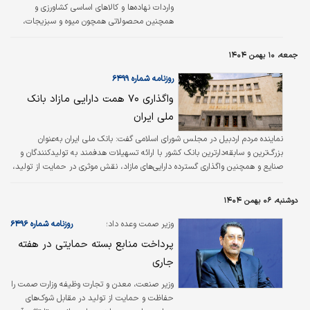
در…
واردات نهاده‌ها و کالاهای اساسی‌ کشاورزی و
همچنین محصولاتی همچون میوه و سبزیجات،
گوشت‌ قرمز و گوشت‌ مرغ و همچنین سموم و
داروهای دامپزشکی‌ و آماده مصرف و واکسن‌های
جمعه، ۱۰ بهمن ۱۴۰۴
طیور ازجمله مهم‌ترین انتقاداتی است که به
محتوای لایحه بودجه سال ۱۴۰۵ در بخش
روزنامه شماره ۶۴۹۹
کشاورزی وارد است. اخذ عوارض واردات از
واگذاری ۷۰ همت دارایی مازاد بانک
محصولات مورد بحث به افزایش‌ هزینه‌ تولید
ملی ایران
محصولات کشاورزی و دامی از جمله گوشت قرمز و
مرغ و همچنین بخشی از کالاهای اساسی منجر
نماینده مردم اردبیل در مجلس شورای اسلامی گفت: بانک ملی ایران به‌عنوان
می‌شود. چنین‌ عوارضی در شرایط‌ تورمی حاکم بر
بزرگ‌ترین و سابقه‌‌دار‌ترین بانک کشور با ارائه تسهیلات هدفمند به تولیدکنندگان و
اقتصاد ایران‌ می‌تواند میزان مصرف…
صنایع و همچنین واگذاری گسترده دارایی‌های مازاد، نقش موثری در حمایت از تولید،
اشتغال و سامان‌دهی نظام بانکی ایفا کرده است.
دوشنبه، ۰۶ بهمن ۱۴۰۴
وزیر صمت وعده داد؛
روزنامه شماره ۶۴۹۶
پرداخت منابع بسته حمایتی در هفته
جاری
وزیر صنعت، معدن و تجارت وظیفه وزارت صمت را
حفاظت ‌و حمایت از تولید در مقابل شوک‌های