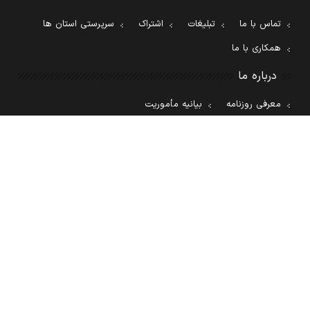
تماس با ما
تبلیغات
اشتراک
سرپرستی استان ها
همکاری با ما
درباره ما
معرفی روزنامه
بیانیه مأموریت
آئین نامه اخلاق حرفه ای
کليه حقوق اين سايت متعلق به روزنامه دنيای اقتصاد بوده و استفاده از مطالب آن با ذکر
منبع بلامانع است
سئو: گروه رسانه‌ای دنیای اقتصاد
طراحی سایت خبری
آسام