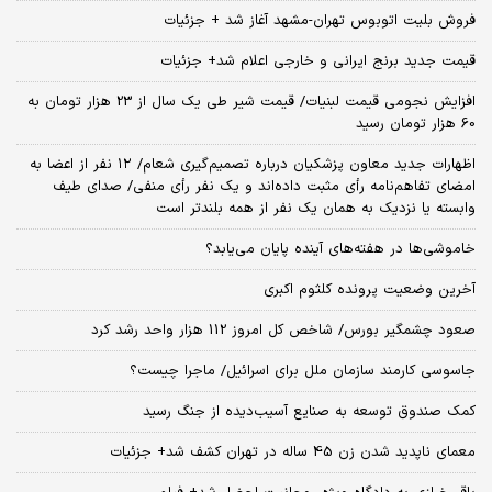
فروش بلیت اتوبوس تهران-مشهد آغاز شد + جزئیات
قیمت جدید برنج ایرانی و خارجی اعلام شد+ جزئیات
افزایش نجومی قیمت لبنیات/ قیمت شیر طی یک سال از 23 هزار تومان به
60 هزار تومان رسید
اظهارات جدید معاون پزشکیان درباره تصمیم‌گیری شعام/ ۱۲ نفر از اعضا به
امضای تفاهم‌نامه رأی مثبت داده‌اند و یک نفر رأی منفی/ صدای طیف
وابسته یا نزدیک به همان یک نفر از همه بلندتر است
خاموشی‌ها در هفته‌های آینده پایان می‌یابد؟
آخرین وضعیت پرونده کلثوم اکبری
صعود چشمگیر بورس/ شاخص کل امروز 112 هزار واحد رشد کرد
جاسوسی کارمند سازمان ملل برای اسرائیل/ ماجرا چیست؟
کمک صندوق توسعه به صنایع آسیب‌دیده از جنگ رسید
معمای ناپدید شدن زن 45 ساله در تهران کشف شد+ جزئیات