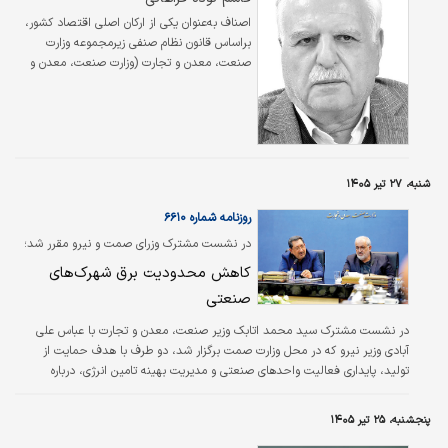
اصناف به‌عنوان یکی از ارکان اصلی اقتصاد کشور،
براساس قانون نظام صنفی زیرمجموعه وزارت
صنعت، معدن و تجارت (وزارت صنعت، معدن و
تجارت) محسوب می‌شوند و طبیعتا نخستین
مرجع برای پیگیری مسائل و مشکلات آنها نیز
همین وزارتخانه است. با این حال، یکی از
چالش‌های جدی این حوزه، تعدد دستگاه‌هایی
است که در فرآیند فعالیت اصناف مداخله
می‌کنند. برای نمونه، سازمان میراث فرهنگی، وزارت
شنبه، ۲۷ تیر ۱۴۰۵
بهداشت، وزارت راه و شهرسازی و وزارت جهاد
روزنامه شماره ۶۶۱۰
کشاورزی هر یک در بخش‌هایی از فعالیت اصناف
نقش‌آفرینی و تصمیم‌گیری می‌کنند و مقررات و…
در نشست مشترک وزرای صمت و نیرو مقرر شد؛
کاهش محدودیت برق شهرک‌های
صنعتی
در نشست مشترک سید محمد اتابک وزیر صنعت، معدن و تجارت با عباس علی
آبادی وزیر نیرو که در محل وزارت صمت برگزار شد، دو طرف با هدف حمایت از
تولید، پایداری فعالیت واحدهای صنعتی و مدیریت بهینه تامین انرژی، درباره
راهکارهای کاهش محدودیت‌های برق صنایع به توافق رسیدند.
پنجشنبه، ۲۵ تیر ۱۴۰۵