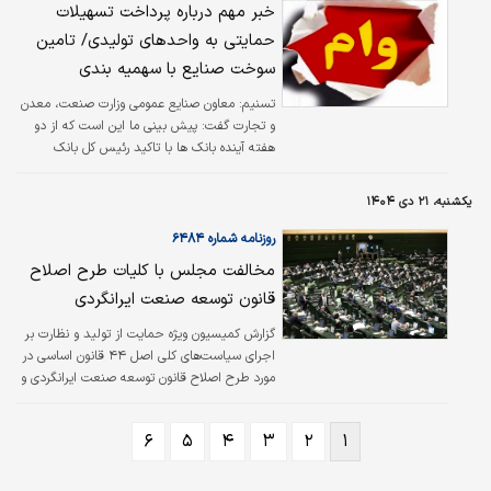
خبر مهم درباره پرداخت تسهیلات
حمایتی به واحد‌های تولیدی/ تامین
سوخت صنایع با سهمیه بندی
تسنیم:
معاون صنایع عمومی وزارت صنعت، معدن
و تجارت گفت: پیش بینی ما این است که از دو
هفته آینده بانک ها با تاکید رئیس کل بانک
مرکزی، پرداخت تسهیلات به این واحدها را آغاز
کنند.
یکشنبه، ۲۱ دی ۱۴۰۴
روزنامه شماره ۶۴۸۴
مخالفت مجلس با کلیات طرح اصلاح
قانون توسعه صنعت ایرانگردی
گزارش کمیسیون ویژه حمایت از تولید و نظارت بر
اجرای سیاست‌های کلی اصل ۴۴ قانون اساسی در
مورد طرح اصلاح قانون توسعه صنعت ایرانگردی و
جهانگردی در جلسه علنی دیروز مجلس بررسی
شد. نمایندگان مجلس نیز با کلیات طرح اصلاح
۶
۵
۴
۳
۲
۱
قانون توسعه صنعت ایرانگردی و جهانگردی
مخالفت کردند./فارس