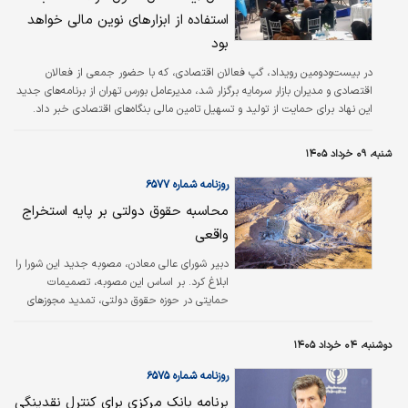
حمل‌‌ونقل منطقه‌ای، افزایش هزینه‌های تولید و
استفاده از ابزارهای نوین مالی خواهد
مشکلات ناشی از تنش‌های نظامی اخیر، شرایطی را
رقم زده که بسیاری از واحدها با کاهش شدید
بود
حاشیه سود و حتی خطر تعطیلی مواجه شده‌اند.
در بیست‌ودومین رویداد، گپ فعالان اقتصادی، که با حضور جمعی از فعالان
اقتصادی و مدیران بازار سرمایه برگزار شد، مدیرعامل بورس تهران از برنامه‌های جدید
این نهاد برای حمایت از تولید و تسهیل تامین مالی بنگاه‌های اقتصادی خبر داد.
شنبه، ۰۹ خرداد ۱۴۰۵
روزنامه شماره ۶۵۷۷
محاسبه حقوق دولتی بر پایه استخراج
واقعی
دبیر شورای عالی معادن، مصوبه جدید این شورا را
ابلاغ کرد. بر اساس این مصوبه، تصمیمات
حمایتی در حوزه حقوق دولتی، تمدید مجوز‌های
معدنی و تسهیل فرآیند‌های اجرایی بخش معدن
به تصویب رسیده است.
دوشنبه، ۰۴ خرداد ۱۴۰۵
روزنامه شماره ۶۵۷۵
برنامه بانک مرکزی برای کنترل نقدینگی