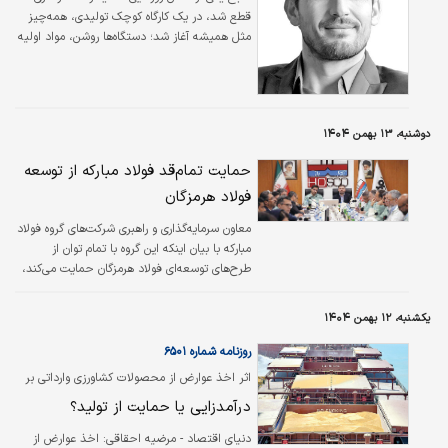
قطع شد، در یک کارگاه کوچک تولیدی، همه‌چیز
مثل همیشه آغاز شد؛ دستگاه‌ها روشن، مواد اولیه
آماده و کارگران سرِ خط. اما برخلاف روزهای عادی،
بخش فروش ساکت بود. نه سفارشی ثبت می‌شد،
نه پیامی می‌آمد، نه پرداختی انجام می‌گرفت. انگار
مغازه‌ای که همیشه شلوغ بود، ناگهان کرکره‌اش
دوشنبه، ۱۳ بهمن ۱۴۰۴
پایین کشیده شده باشد. نه اینکه مشتری وجود
نداشته باشد؛ مسیر رسیدن مشتری قطع شده
حمایت تمام‌قد فولاد مبارکه از توسعه
بود.
فولاد هرمزگان
معاون سرمایه‌گذاری و راهبری شرکت‌های گروه فولاد
مبارکه با بیان اینکه این گروه با تمام توان از
طرح‌های توسعه‌ای فولاد هرمزگان حمایت می‌کند،
از هدف‌گذاری افزایش ظرفیت تولید فولاد گروه تا
۱۸ میلیون تن تا افق ۱۴۱۴ خبر داد و فولاد
یکشنبه، ۱۲ بهمن ۱۴۰۴
هرمزگان را مرکز ثقل این برنامه در سواحل جنوبی
کشور خواند. سجاد طهماسبی در دیدار با علیرضا
روزنامه شماره ۶۵۰۱
رحیم، مدیرعامل فولاد هرمزگان، با تقدیر از
اثر اخذ عوارض از محصولات کشاورزی وارداتی بر
عملکرد و رکوردشکنی‌های تولید و فروش این شرکت
امنیت غذایی شهروندان بررسی شد؛
درآمدزایی یا حمایت از تولید؟
در ده‌ماهه امسال گفت: فولاد مبارکه به خود
افتخار می‌کند که چنین مجموعه وزین و ارزنده‌ای را
دنیای اقتصاد - مرضیه احقاقی:
اخذ عوارض از