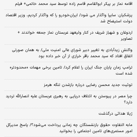
اقامه نماز بر پیکر ابوالقاسم قاسم زاده توسط سید محمد خاتمی+ فیلم
پزشکیان: سایپا واگذار می شود/ ایران‌خودرو را که واگذار کردیم، وزیر اقتصاد
دولت استیضاح شد
اردوغان و شهباز شریف در کنار ولیعهد عربستان نماز جمعه خواندند +
تصاویر
واکنش زیدآبادی به تغییر دبیر شورای عالی امنیت ملی/ به همان صورتی
اتفاق افتاد که سید محمد باقر خرازی از آن خبر داده بود
ترامپ زمان پایان جنگ ایران را اعلام کرد/ تامین برخی مهمات «محدودتر»
شده است
توئیت جدید محسن رضایی درباره بازشدن تنگه هرمز
چرا مصر در پیوستن به ائتلاف دریایی به رهبری عربستان علیه انصارالله تردید
دارد؟
ژیلا هدائی درگذشت
مابه التفاوت حقوق بازنشستگان چه زمانی پرداخت می‌شود؟/ پاسخ مدیرکل
امور مستمری‌های تامین اجتماعی را بخوانید