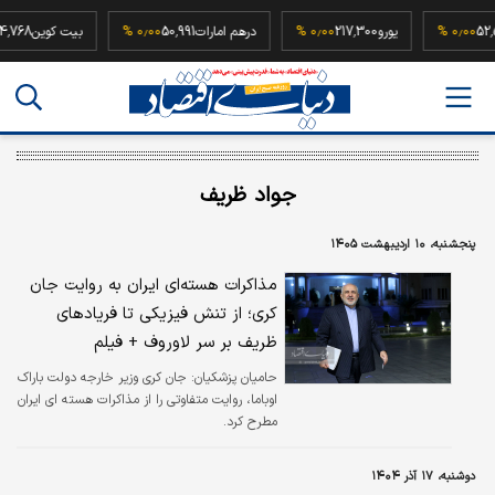
52,500,000
۰٫۰۰ %
یورو
217,300
۰٫۰۰ %
درهم امارات
50,991
۰٫۰۰ %
بیت کوی
جواد ظریف
پنجشنبه، ۱۰ اردیبهشت ۱۴۰۵
مذاکرات هسته‌ای ایران به روایت جان
کری؛ از تنش فیزیکی تا فریادهای
ظریف بر سر لاوروف + فیلم
حامیان پزشکیان:
جان کری وزیر خارجه دولت باراک
اوباما، روایت متفاوتی را از مذاکرات هسته ای ایران
مطرح کرد.
دوشنبه، ۱۷ آذر ۱۴۰۴