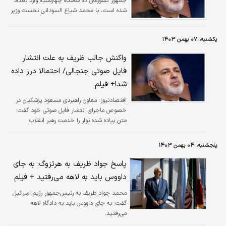
جمهور کشورمان که شامگاه چهارشنبه وارد بغداد
شده است، با محمد شیاع السودانی نخست وزیر
عراق ملاقات و گفتگو کرد.
یکشنبه، ۰۷ بهمن ۱۴۰۳
واکنش جالب ظریف به علت انتشار
فایل صوتی جنجالی/ احتمالا درز داده
شد!+ فیلم
اقتصادنیوز:
معاون راهبردی مسعود پزشکیان در
خصوص ماجرای انتشار فایل صوتی خود گفت:
متن پیاده‌ شده نوار را خدمت رهبر انقلاب
فرستادم.
پنجشنبه، ۰۴ بهمن ۱۴۰۳
پاسخ جواد ظریف به هرتزوگ: به جای
داووس باید به لاهه می‌رفتید + فیلم
محمد جواد ظریف به رئیس‌جمهور رژیم اسرائیل
گفت: به جای داووس باید به دادگاه لاهه
می‌رفتید.