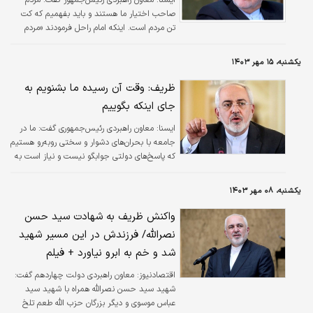
ايسنا:
معاون راهبردی رئیس‌جمهور گفت: مردم
صاحب اختیار ما هستند و باید بفهمیم که کت
تن مردم است. اینکه امام راحل فرمودند «مردم
ولی‌نعمت‌اند»، تنها یک شعار نبوده، بلکه رمز بقای
ایران است.
یکشنبه، ۱۵ مهر ۱۴۰۳
ظریف: وقت آن رسیده ما بشنویم به
جای اینکه بگوییم
ايسنا:
معاون راهبردی رئیس‌جمهوری گفت: ما در
جامعه با بحران‌های دشوار و سختی روبه‌رو هستیم
که پاسخ‌های دولتی جوابگو نیست و نیاز است به
جای ارائه پاسخ به مردم از آنان پاسخ بخواهیم.
یکشنبه، ۰۸ مهر ۱۴۰۳
واکنش ظریف به شهادت سید حسن
نصرالله/ فرزندش در این مسیر شهید
شد و خم به ابرو نیاورد + فیلم
اقتصادنیوز:
معاون راهبردی دولت چهاردهم گفت:
شهید سید حسن نصرالله همراه با شهید سید
عباس موسوی و دیگر بزرگان حزب الله طعم تلخ