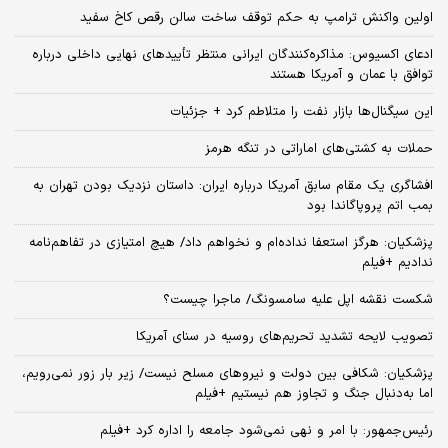
اولین واکنش ترامپ به حکم توقف ساخت سالن رقص کاخ سفید
ادعای اکسیوس: مذاکره‌کنندگان ایرانی منتظر تأییدهای نهایی داخلی درباره
توافق با عمان و آمریکا هستند
این سیگنال‌ها بازار نفت را متلاطم کرد + جزئیات
حملات به کشتی‌های اماراتی در تنگه هرمز
افشاگری یک مقام سابق آمریکا درباره ایران: داستان نزدیک بودن تهران به
بمب اتم پروپاگاندا بود
پزشکیان: هرگز استعفا نداده‌ام و نخواهم داد/ هیچ امتیازی در تفاهم‌نامه
ندادیم +فیلم
شکست نقشه اپل علیه سامسونگ/ ماجرا چیست؟
تصویب لایحه تشدید تحریم‌های روسیه در سنای آمریکا
پزشکیان: شکافی بین دولت و نیروهای مسلح نیست/ زیر بار زور نمی‌رویم،
اما به‌دنبال جنگ و تجاوز هم نیستیم +فیلم
رئیس‌جمهور: با امر و نهی نمی‌شود جامعه را اداره کرد +فیلم