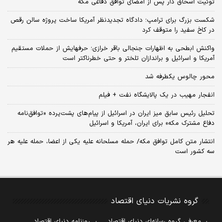
توئیت اسحاق دار پس از امضای توافق دفاعی مکه
شکست بزرگ برای ترامپ؛ دادگاه تجدیدنظر آمریکا ساخت پروژه سالن رقص
در کاخ سفید را متوقف کرد
واکنش ابطحی به اظهارات جنجالی باقر خرازی؛ حرفهایش از حملات مستقیم
آمریکا و اسرائیل و براندازان تلختر و حتی خطرناکتر است
محور چالوس یکطرفه شد
انفجار مهیب در یک پالایشگاه نفت + فیلم
تحلیل رئیس سابق میز ایران در اسرائیل از پیام‌های پشت‌پرده «توافق‌نامه
دفاع مشترک مکه» برای ایران، آمریکا و اسرائیل
انتشار متن کامل توافق مکه/ حمله مسلحانه علیه یکی از اعضا، حمله علیه هر
سه کشور است
گروه نشریات دنیای اقتصاد
معرفی گروه رسانه‌ای دنیای اقتصاد
روزنامه دنیای اقتصاد