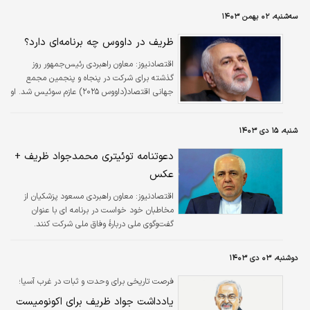
سه‌شنبه، ۰۲ بهمن ۱۴۰۳
ظریف در داووس چه برنامه‌ای دارد؟
اقتصادنیوز:
معاون راهبردی رئیس‌جمهور روز
گذشته برای شرکت در پنجاه و پنجمین مجمع
جهانی اقتصاد‌(داووس ۲۰۲۵) عازم سوئیس شد. او
که به دعوت رسمی مجمع جهانی اقتصاد عازم
داووس شده، قرار است علاوه بر مشارکت در
شنبه، ۱۵ دی ۱۴۰۳
برنامه‌های اجلاس و شرکت در میزگردها با
موضوعات مختلف منطقه‌ای و جهانی، در یکی از
دعوتنامه توئیتری محمدجواد ظریف +
جلسات اصلی مجمع با فرید زکریا، مجری
عکس
سی.ان.ان نیز گفت‌وگو کند.
اقتصادنیوز:
معاون راهبردی مسعود پزشکیان از
مخاطبان خود خواست در برنامه ای با عنوان
گفت‌وگوی ملی دربارهٔ وفاق ملی شرکت کنند.
دوشنبه، ۰۳ دی ۱۴۰۳
فرصت تاریخی برای وحدت و ثبات در غرب آسیا؛
یادداشت جواد ظریف برای اکونومیست