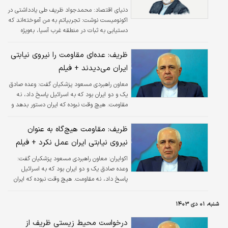
دنیای اقتصاد: محمدجواد ظریف طی یادداشتی در
اکونومیست نوشت: تجربیاتم به من آموخته‌اند که
دستیابی به ثبات در منطقه غرب آسیا، به‌ویژه
خلیج فارس، به چیزی فراتر از مدیریت بحران نیاز
دارد؛ به ابتکارات جسورانه و چشم‌اندازهای نوآورانه
ظریف: عده‌ای مقاومت را نیروی نیابتی
نیازمند است. از این رو، پیشنهاد می‌کنم که یک
ایران می‌دیدند + فیلم
«انجمن گفتگوی مسلمانان غرب آسیا» (MWADA)
برای تحقق این تحول تأسیس شود.
معاون راهبردی مسعود پزشکیان گفت: وعده صادق
یک و دو ایران بود که به اسرائیل پاسخ داد، نه
مقاومت. هیچ وقت نبوده که ایران دستور بدهد و
مقاومت عمل کند.
ظریف: مقاومت هیچ‌گاه به عنوان
نیروی نیابتی ایران عمل نکرد + فیلم
اکوایران:
معاون راهبردی مسعود پزشکیان گفت:
وعده صادق یک و دو ایران بود که به اسرائیل
پاسخ داد، نه مقاومت. هیچ وقت نبوده که ایران
دستور بدهد و مقاومت عمل کند.
شنبه، ۰۱ دی ۱۴۰۳
درخواست محیط زیستی ظریف از