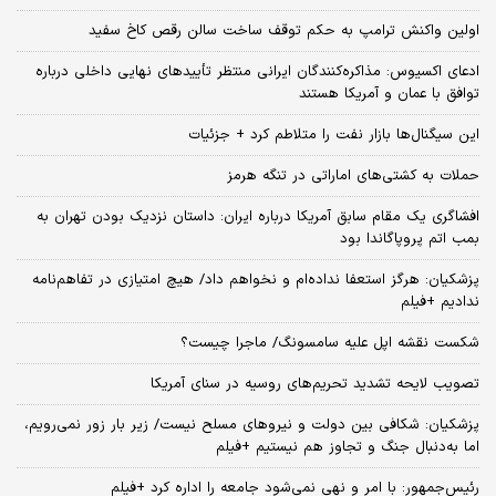
اولین واکنش ترامپ به حکم توقف ساخت سالن رقص کاخ سفید
ادعای اکسیوس: مذاکره‌کنندگان ایرانی منتظر تأییدهای نهایی داخلی درباره
توافق با عمان و آمریکا هستند
این سیگنال‌ها بازار نفت را متلاطم کرد + جزئیات
حملات به کشتی‌های اماراتی در تنگه هرمز
افشاگری یک مقام سابق آمریکا درباره ایران: داستان نزدیک بودن تهران به
بمب اتم پروپاگاندا بود
پزشکیان: هرگز استعفا نداده‌ام و نخواهم داد/ هیچ امتیازی در تفاهم‌نامه
ندادیم +فیلم
شکست نقشه اپل علیه سامسونگ/ ماجرا چیست؟
تصویب لایحه تشدید تحریم‌های روسیه در سنای آمریکا
پزشکیان: شکافی بین دولت و نیروهای مسلح نیست/ زیر بار زور نمی‌رویم،
اما به‌دنبال جنگ و تجاوز هم نیستیم +فیلم
رئیس‌جمهور: با امر و نهی نمی‌شود جامعه را اداره کرد +فیلم