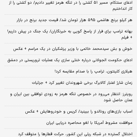
ادعای سنتکام: مسیر ۵۱ کشتی را در تنگه هرمز تغییر دادیم/ دو کشتی را از
کار انداختیم
هر کیلو برنج هاشمی ۵۹۵ هزار تومان شد/ قیمت جدید برنج در بازار
بهانه ترامپ برای فرار از پاسخ گویی به خبرنگاران/ یک جنگ در پیش داریم!
+ فیلم
خوش و بش سیدمحمد خاتمی با وزیر پزشکیان در یک مراسم + عکس
ادعای حکومت الجولانی درباره خنثی سازی یک عملیات تروریستی در دمشق
هیلاری کلینتون، ترامپ را با صدام مقایسه کرد!
زمان شارژ اعتبار کالابرگ برخی شهروندان تغییر کرد + جزئیات
رویترز: انتظار می‌رود در خصوص تنگه هرمز به زودی توافقی بین ایران و
عمان حاصل شود
اسباب‌ بازی‌های رونالدو را ببینید/ کریس و خودروهایش + عکس
موافقت مشروط آمریکا با لغو محاصره دریایی ایران
اختلال گسترده در شبکه ریلی این کشور، حرکت قطارها را متوقف کرد