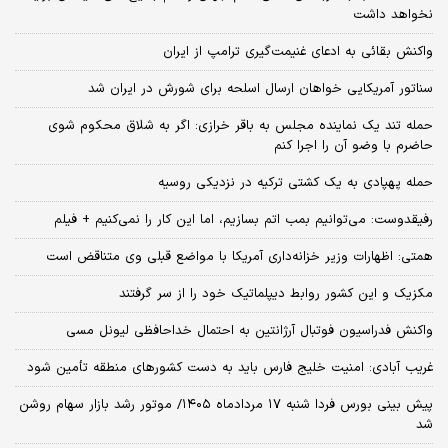
نخواهد داشت
واکنش بقائی به ادعای غنیمت‌گیری ترامپ از ایران
سناتور آمریکایی خواهان ارسال اسلحه برای شورش در ایران شد
حمله تند یک نماینده مجلس به باقر خرازی: اگر به شلاق محکوم شوی
حاضرم با وضو آن را اجرا کنم
حمله پهپادی به یک کشتی ترکیه در نزدیکی روسیه
رفیقدوست: می‌توانیم بمب اتم بسازیم، اما این کار را نمی‌کنیم + فیلم
همتی: اظهارات وزیر خزانه‌داری آمریکا با مواضع قبلی وی متناقض است
مکزیک و این کشور روابط دیپلماتیک خود را از سر گرفتند
واکنش فدراسیون فوتبال آرژانتین به احتمال خداحافظی لیونل مسی
غریب آبادی: امنیت خلیج فارس باید به دست کشورهای منطقه تأمین شود
پیش بینی بورس فردا شنبه ۱۷ مردادماه ۱۴۰۵/ موتور رشد بازار سهام روشن
شد