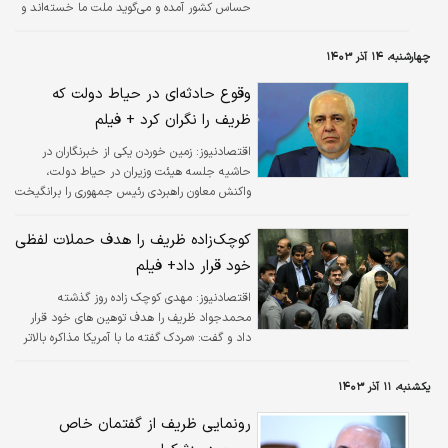
حساس کشور آمده و می‌گوید ملت ما خسته‌اند و
ما از فلسطینی‌ها فلسطینی‌تر شده‌ایم، تو اصلا
می‌فهمی چه می‌گویی؟
چهارشنبه، ۱۴ آذر ۱۴۰۳
وقوع حادثه‌ای در حیاط دولت که
ظریف را نگران کرد + فیلم
اقتصادنیوز:
زمین خوردن یکی از خبرنگاران در
حاشیه جلسه هیئت وزیران در حیاط دولت،
واکنش معاون راهبردی رئیس جمهوری را برانگیخت
کوچک‌زاده ظریف را هدف حملات لفظی
خود قرار داد+ فیلم
اقتصادنیوز:
مهدی کوچک زاده روز گذشته
محمدجواد ظریف را هدف توهین های خود قرار
داد و گفت: «مردک گفته ما با آمریکا مذاکره‌ بالاتر
از چی چی [برجام] هم می‌کنیم. تو چه کاره‌ی این
مملکت هستی؟!»
یکشنبه، ۱۱ آذر ۱۴۰۳
رونمایی ظریف از گفتمان خاص