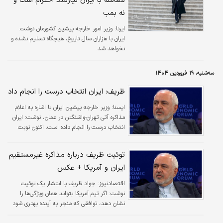
معامله با ایران نیازمند احترام است و
نه بمب
ایرنا:
وزیر امور خارجه پیشین کشورمان نوشت:
ایران با هزاران سال تاریخ، هیچگاه تسلیم نشده و
نخواهد شد.
سه‌شنبه، ۱۹ فروردین ۱۴۰۴
ظریف: ایران انتخاب درست را انجام داد
ايسنا:
وزیر خارجه پیشین ایران با اشاره به اعلام
مذاکره آتی تهران-واشنگتن در عمان، نوشت: ایران
انتخاب درست را انجام داده است. اکنون نوبت
ایالات متحده است که در این آزمون سرنوشت‌سازِ
ساختن آینده‌ای بهتر برای منطقه و جهان مشارکت
توئیت ظریف درباره مذاکره غیرمستقیم
کند.
ایران و آمریکا + عکس
اقتصادنیوز:
جواد ظریف با انتشار یک توئیت
نوشت: اگر تیم آمریکا بتواند همان ویژگی‌ها را
نشان دهد، توافقی که منجر به آینده بهتری شود
در دسترس است. اکنون توپ در زمین آمریکا است.