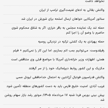
نخواهد داشت
واکنش بقائی به ادعای غنیمت‌گیری ترامپ از ایران
سناتور آمریکایی خواهان ارسال اسلحه برای شورش در ایران شد
حمله تند یک نماینده مجلس به باقر خرازی: اگر به شلاق محکوم شوی
حاضرم با وضو آن را اجرا کنم
حمله پهپادی به یک کشتی ترکیه در نزدیکی روسیه
رفیقدوست: می‌توانیم بمب اتم بسازیم، اما این کار را نمی‌کنیم + فیلم
همتی: اظهارات وزیر خزانه‌داری آمریکا با مواضع قبلی وی متناقض است
مکزیک و این کشور روابط دیپلماتیک خود را از سر گرفتند
واکنش فدراسیون فوتبال آرژانتین به احتمال خداحافظی لیونل مسی
غریب آبادی: امنیت خلیج فارس باید به دست کشورهای منطقه تأمین شود
پیش بینی بورس فردا شنبه 17 مردادماه 1405/ موتور رشد بازار سهام روشن
شد