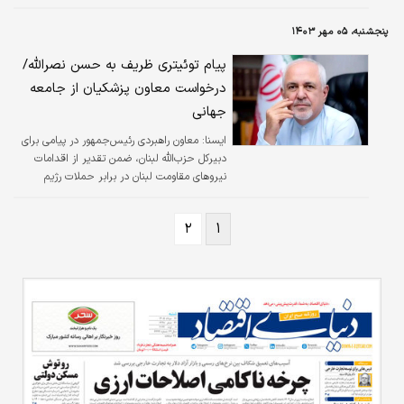
شکست را برای اولین بار به صهیونیست‌ها
چشاندند.
پنجشنبه، ۰۵ مهر ۱۴۰۳
پیام توئیتری ظریف به حسن نصرالله/
درخواست معاون پزشکیان از جامعه
جهانی
ايسنا:
معاون راهبردی رئیس‌جمهور در پیامی برای
دبیرکل حزب‌الله لبنان، ضمن تقدیر از اقدامات
نیروهای مقاومت لبنان در برابر حملات رژیم
صهیونیستی، از جامعه جهانی خواست این رژیم را
برای متوقف کردن حملات به این کشور تحت فشار
۲
۱
قرار دهند.