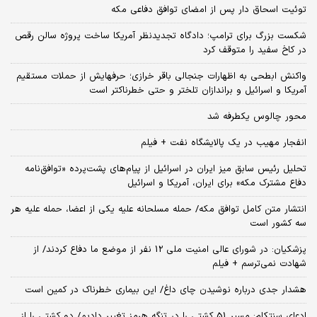
توئیت اسحاق دار پس از امضای توافق دفاعی مکه
شکست بزرگ برای ترامپ؛ دادگاه تجدیدنظر آمریکا ساخت پروژه سالن رقص
در کاخ سفید را متوقف کرد
واکنش ابطحی به اظهارات جنجالی باقر خرازی؛ حرفهایش از حملات مستقیم
آمریکا و اسرائیل و براندازان تلختر و حتی خطرناکتر است
محور چالوس یکطرفه شد
انفجار مهیب در یک پالایشگاه نفت + فیلم
تحلیل رئیس سابق میز ایران در اسرائیل از پیام‌های پشت‌پرده «توافق‌نامه
دفاع مشترک مکه» برای ایران، آمریکا و اسرائیل
انتشار متن کامل توافق مکه/ حمله مسلحانه علیه یکی از اعضا، حمله علیه هر
سه کشور است
پزشکیان: در شورای عالی امنیت ملی 12 نفر از موضع ما دفاع کردند/ از
شهادت نمی‌ترسم + فیلم
هشدار جدی درباره نوشیدن چای داغ/ این بیماری خطرناک در کمین است
ادعای سنتکام: مسیر 51 کشتی را در تنگه هرمز تغییر دادیم/ دو کشتی را از