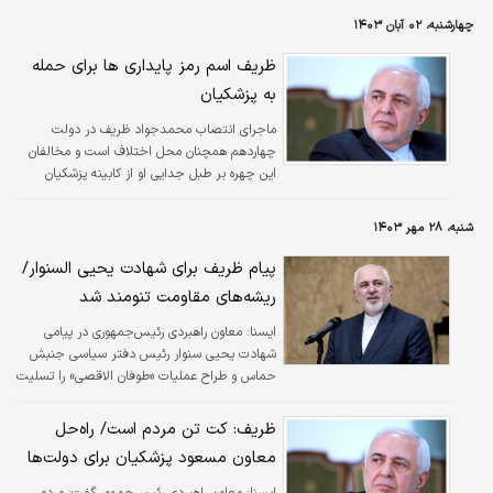
چهارشنبه، ۰۲ آبان ۱۴۰۳
ظریف اسم رمز پایداری ها برای حمله
به پزشکیان
ماجرای انتصاب محمدجواد ظریف در دولت
چهاردهم همچنان محل اختلاف است و مخالفان
این چهره بر طبل جدایی او از کابینه پزشکیان
می‌کوبند؛ ادعایی که البته کامبیز نوروزی در گفت و
گو با «اقتصادنیوز» آن را معتبر نمی‌داند و معتقد
شنبه، ۲۸ مهر ۱۴۰۳
است هیاهوی اخیر، تنها «تبلیغات سیاسی» و
بهانه‌ای برای «مخالفت» با «دولت چهاردهم» است.
پیام ظریف برای شهادت یحیی السنوار/
ریشه‌های مقاومت تنومند شد
ايسنا:
معاون راهبردی رئیس‌جمهوری در پیامی
شهادت یحیی سنوار رئیس دفتر سیاسی جنبش
حماس و طراح عملیات «طوفان الاقصی» را تسلیت
گفت.
ظریف: کت تن مردم است/ راه‌حل
معاون مسعود پزشکیان برای دولت‌ها