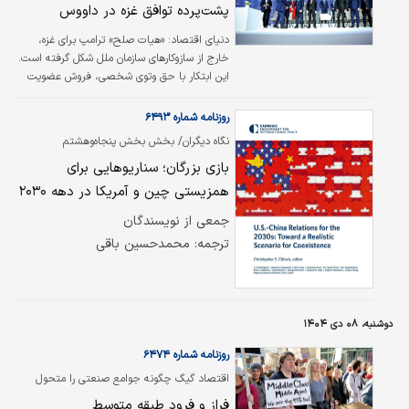
بازطراحی مدیریت غزه است
پشت‌پرده توافق غزه در داووس
کشورهای با سریع‌ترین رشد، متغیر است. فاصله
بین این گروه‌ها ۱.۴۰درصد در سال است. در مورد
دنیای اقتصاد:
«هیات صلح» ترامپ برای غزه،
رشد…
خارج از سازوکارهای سازمان ملل شکل گرفته است.
این ابتکار با حق وتوی شخصی، فروش عضویت
دائمی و تمرکز بر خلع سلاح غزه، بیش از
صلح‌سازی، تلاشی برای بازطراحی نظم بین‌الملل و
روزنامه شماره ۶۴۹۳
تثبیت برتری سیاسی آمریکا تلقی می‌شود.
نگاه دیگران/ بخش بخش پنجاه‌وهشتم
بازی بزرگان؛ سناریوهایی برای
همزیستی چین و آمریکا در دهه‌ ۲۰۳۰
جمعی از نویسندگان
ترجمه: محمد‌حسین باقی
دوشنبه، ۰۸ دی ۱۴۰۴
روزنامه شماره ۶۴۷۴
اقتصاد گیگ چگونه جوامع صنعتی را متحول
می‌کند؟
فراز و فرود طبقه متوسط