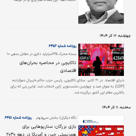
خاتمه دهد. این مساله هم برای او در عرصه
جهانی اعتبار کسب می‌کند و هم باعث می‌شود
پایگاه سیاسی‌اش در داخل آمریکا و در میان
هوادارانش تقویت شود. در صورت موفق شدن این
تلاش‌ها، او می‌تواند ادعا کند که به بزرگ‌ترین
جنگ بعد از یازده سپتامبر پایان داده است. اما در
چهارشنبه، ۱۲ آذر ۱۴۰۴
عین حال اروپا و روسیه به دلایل مختلف حداقل
در شرایط فعلی آماده پایان دادن به جنگ نیستند.
روزنامه شماره ۶۴۵۲
اروپا از آن بیم دارد که ترامپ به هر قیمتی حاضر
بسته محرک ۱۳۵‌میلیارد دلاری در مقابل بدهی ۱۰
به صلح با…
تریلیون دلاری دوام خواهد آورد؟
تاکایچی در محاصره بحران‌های
اقتصادی
دنیای اقتصاد:
در ۲۱ اکتبر، سانای تاکایچی، رئیس حزب حاکم «لیبرال دموکرات»
(LDP) به عنوان صد و چهارمین نخست‌وزیر ژاپن انتخاب شد؛ اولین زنی که برای
بالاترین مقام این کشور برگزیده شد.
سه‌شنبه، ۱۱ آذر ۱۴۰۴
نگاه دیگران/ بخش سی‌‌و‌نهم
روزنامه شماره ۶۴۵۱
بازی بزرگان؛ سناریوهایی برای
همزیستی چین و آمریکا در دهه‌ ۲۰۳۰