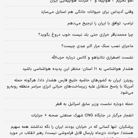
لغو تحریم ۲ هواپیما و ۳ شرکت هواپیمایی ایران
وقتی آدیداس برای حیوانات خانگی هم استایل می‌سازد
ترامپ: توافق با ایران را ترجیح می‌دهم
چرا محمدباقر خرازی حتی بلد نیست خوب دروغ بگوید؟
ماجرای نصب سنگ مزار اکبر عبدی چیست؟
نشست اضطراری نتانیاهو و کاتس درباره حزب‌الله
هشدار هواشناسی به 11 استان؛ منتظر این پدیده هواشناسی باشید
رویترز: ایران به کشورهای حاشیه خلیج فارس هشدار داد/ هرگونه حمله
آمریکا با پاسخ متقابل علیه زیرساخت‌های حیاتی انرژی سراسر منطقه روبه‌رو
می‌شود
حمله دوباره نخست وزیر سابق اسرائیل به قطر
انفجار مرگبار در جایگاه CNG شهرک صنعتی صحنه + جزئیات
پزشکیان: تنها کسانی که در خیابان بودند ایران را نگه نداشتند همه سهیم
هستند/ حوادث دی‌ماه پارسال قابل فراموشی نیست/ رهبر انقلاب در مورد