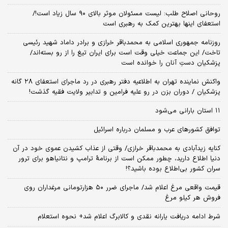
روحانی اصلاح طلب: ‌لیست مسئولان موثر بالای ۹۰ سال زیاد است!/
استعفای اینها بهترین کمک به رهبری است
روزنامه جمهوری اسلامی به محمدباقر خرازی و برادر داماد شهید رئیسی
تاخت/ این جماعت خیلی وقت است برای ایران تیغ را از رو بسته‌اند/
پزشکیان دستِ آنان را خوانده است
واکنش نماینده تهران به اطلاعیه دفتر رهبری در رد ماجرای استعفای ۲۸ گانه
پزشکیان / دوران بزن در رو علیه فرامین و تدابیر ولایت فقیه گذشت!
۱۱ استان بارانی می‌شود
توافق کشورهای عرب و مسلمان درباره اسرائیل
کنایه زیدآبادی به محمدباقر خرازی/ وقتی از عذاب کشیدن عموی خود در آن
دنیا اطلاع دارید، چطور ممکن است از برنامهٔ ترامپ و نتانیاهو برای ترور
سران کشور بی‌اطلاع بوده باشید؟!
قیمت واقعی مرغ اعلام شد/ ماجرای ضرر ۵۰ هزارتومانی مرغداران روی
فروش هر کیلو مرغ
شرط ادامه دریافت یارانه نقدی و کالابرگ اعلام شد+ نحوه استعلام