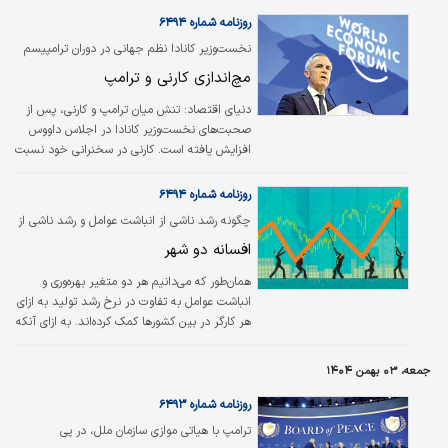
نظم سیاسی و امنیتی پس از جنگ جهانی دوم
است؛ نظمی که دهه‌ها بر پایه اعتماد متقابل،
روزنامه شماره ۶۴۹۴
قواعد مشترک و رهبری قابل پیش‌بینی ایالات
نخست‌وزیر کانادا نظم جهانی در دوران ترامپیسم
متحده شکل گرفته بود. عقب‌نشینی دونالد ترامپ
را نقد کرد
مچ‌اندازی کارنی و ترامپ
از تهدیدهای مستقیم علیه گرینلند اگرچه در ظاهر
از شدت بحران کاست، اما نتوانست این واقعیت را
دنیای اقتصاد:
تنش میان ترامپ و کارنی، پس از
پنهان کند…
صحبت‌های نخست‌وزیر کانادا در اجلاس داووس
افزایش یافته است. کارنی در سخنرانی خود نسبت
به سوءاستفاده قدرت‌ها از نظم جهانی انتقاد کرد.
ترامپ در پاسخ به این سخنرانی، علاوه بر کنار
روزنامه شماره ۶۴۹۴
گذاشتن کانادا از هیات صلح، این کشور را برای
چگونه رشد ناشی از انباشت عوامل و رشد ناشی از
تجارت با چین تهدید به تعرفه‌های ۱۰۰درصدی
بهره‌وری، به مسیرهای متفاوتی می‌روند؟
افسانه دو شهر
کرد.
همان‌طور که می‌دانیم هر دو متغیر بهره‌وری و
انباشت عوامل به تفاوت در نرخ رشد تولید به ازای
هر کارگر در بین کشورها کمک کرده‌اند. به ازای آنکه
از کشورهایی با کندترین رشد به سمت کشورهایی
که سریع‌تر رشد می‌کنند حرکت می‌کنیم، می‌بینیم
جمعه، ۰۳ بهمن ۱۴۰۴
که هم بهره‌وری و هم انباشت عوامل سریع‌تر رشد
می‌کنند. در مورد انباشت عوامل، میانگین نرخ‌های
روزنامه شماره ۶۴۹۳
رشد از ۰.۴۳ درصد در سال در گروه کشورهای با
ترامپ با هیاتی موازی سازمان ملل،‌ در پی
کندترین رشد تا ۱.۸۳ درصد در سال در گروه