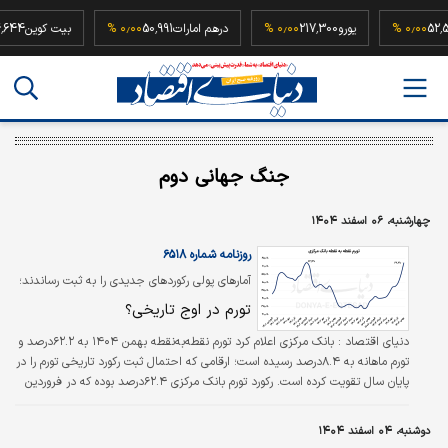
ه
52,500,000
۰٫۰۰ %
یورو
217,300
۰٫۰۰ %
درهم امارات
50,991
۰٫۰۰ %
بیت کو
جنگ جهانی دوم
چهارشنبه، ۰۶ اسفند ۱۴۰۴
روزنامه شماره ۶۵۱۸
آمارهای پولی رکوردهای جدیدی را به ثبت رساندند؛
تورم در اوج تاریخی؟
دنیای اقتصاد :
بانک مرکزی اعلام کرد تورم نقطه‌به‌نقطه بهمن ۱۴۰۴ به ۶۲.۲درصد و
تورم ماهانه به ۸.۴درصد رسیده است؛ ارقامی که احتمال ثبت رکورد تاریخی تورم را در
پایان سال تقویت کرده است. رکورد تورم بانک مرکزی ۶۲.۴درصد بوده که در فروردین
۱۴۰۲ به ثبت رسیده است. مهم‌ترین عامل جهش تورم در دو ماه اخیر، تعدیل ارز
ترجیحی در دی‌ماه بود. همچنین رشد نقدینگی در آذر ماه نسبت به ماه مشابه سال
دوشنبه، ۰۴ اسفند ۱۴۰۴
قبل به ۴۱.۴درصد رسید که بالاترین مقدار از دی ماه سال ۱۴۰۰ است. در این ماه،