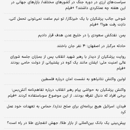
سیاست‌های ارزی در دوره جنگ در کشورهای مختلف/ بازارهای جهانی در
این هفته چه عملکردی داشتند؟ +فیلم
شوخی جالب پزشکیان با یک خبرنگار/ تو نیم ساعت نمی‌تونی تحمل کنی،
دادِت رفت هوا؟ +فیلم
یمن: نفتکش سعودی را در خلیج عدن هدف قرار دادیم
حادثه مرگبار در اصفهان؛ ۴ نفر جان باختند
روایت پزشکیان از دیدار با رهبر شهید انقلاب پس از بمباران جلسه شورای
عالی امنیت ملی؛ ایشان مانند یک کوه در پشتیبانی از دولت حامی بودند
+فیلم
اولین واکنش نتانیاهو به نشست امان درباره فلسطین
واکنش پزشکیان به حواشی پیام رهبر انقلاب درباره تفاهم‌نامه آتش‌بس؛
برخی افراد که دنبال تفرقه بودند، از این موضوع سوءاستفاده کردند +فیلم
فیدان: اسرائیل هیچ برنامه‌ای برای صلح ندارد/ حماس به تعهدات خود عمل
کرد
پیش‌بینی یک بانک بین‌المللی از بازار طلا/ جهش انفجاری طلا در راه است؟