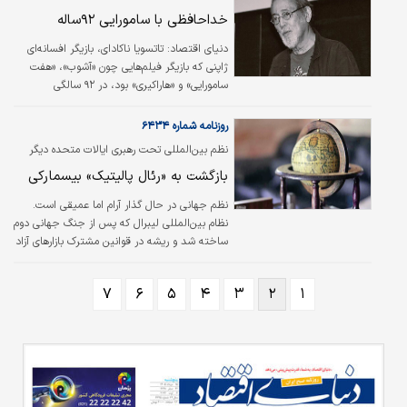
خداحافظی با سامورایی ۹۲ساله
دنیای اقتصاد: تاتسویا ناکادای، بازیگر افسانه‌ای
ژاپنی که بازیگر فیلم‌هایی چون «آشوب»، «هفت
سامورایی» و «هاراکیری» بود، در ۹۲ سالگی
درگذشت.
روزنامه شماره ۶۴۳۴
نظم بین‌المللی تحت رهبری ایالات متحده دیگر
پابرجا نیست
بازگشت به «رئال پالیتیک» بیسمارکی
نظم جهانی در حال گذار آرام اما عمیقی است.
نظام بین‌المللی لیبرال که پس از جنگ جهانی دوم
ساخته شد و ریشه در قوانین مشترک بازارهای آزاد
داشت و تحت رهبری ایالات متحده تثبیت شد،
دیگر پابرجا نیست. در عوض، منطق سردتری از
۷
۶
۵
۴
۳
۲
۱
قدرت و بقا احیا شده است. «رئال پالیتیک»، مرام
قرن نوزدهمی اروپای بیسمارک، بار دیگر آینده
جهان را شکل می‌دهد.