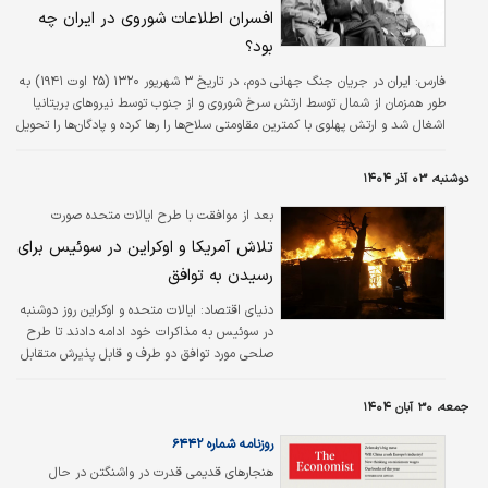
افسران اطلاعات شوروی در ایران چه
بود؟
فارس:
ایران در جریان جنگ جهانی دوم، در تاریخ ۳ شهریور ۱۳۲۰ (۲۵ اوت ۱۹۴۱) به
طور همزمان از شمال توسط ارتش سرخ شوروی و از جنوب توسط نیروهای بریتانیا
اشغال شد و ارتش پهلوی با کمترین مقاومتی سلاح‌ها را رها کرده و پادگان‌ها را تحویل
متفقین دادند.
دوشنبه، ۰۳ آذر ۱۴۰۴
بعد از موافقت با طرح ایالات متحده صورت
گرفت؛
تلاش آمریکا و اوکراین در سوئیس برای
رسیدن به توافق
دنیای اقتصاد: ایالات متحده و اوکراین روز دوشنبه
در سوئیس به مذاکرات خود ادامه دادند تا طرح
صلحی مورد توافق دو طرف و قابل پذیرش متقابل
ارائه دهند. این امر پس از آن صورت گرفت که
طرفین با اصلاح پیشنهادی از سوی آمریکا موافقت
جمعه، ۳۰ آبان ۱۴۰۴
کردند؛ پیشنهادی که پیش از آن، کی‌یف و متحدان
اروپایی‌اش آن را به مثابه فهرست آرزوهای کرملین
روزنامه شماره ۶۴۴۲
تلقی می‌کردند.
هنجارهای قدیمی قدرت در واشنگتن در حال