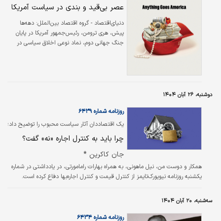
فروپاشی است؛
عصر بی‌قید و بندی در سیاست آمریکا
دنیای‌اقتصاد - گروه اقتصاد بین‌الملل: دهه‌ها
پیش، هری ترومن، رئیس‌جمهور آمریکا در پایان
جنگ جهانی دوم، نماد نوعی اخلاق سیاسی در
واشنگتن بود. او پس از ترک کاخ سفید
پیشنهادهای فراوانی برای کسب درآمد دریافت کرد؛
از سخنرانی‌های پردرآمد گرفته تا حضور در
هیات‌مدیره شرکت‌ها. اما همه را رد کرد و گفت که
شأن ریاست‌جمهوری نباید «تجاری‌سازی» شود.
دوشنبه، ۲۶ آبان ۱۴۰۴
مردی که فرمان بمباران اتمی هیروشیما و ناگازاکی
روزنامه شماره ۶۴۳۹
را صادر کرده بود، تمام سال‌های بازنشستگی خود را
با درآمدی معادل ۱۳۵۰دلار در ماه (به قیمت
یک اقتصاددان آثار سیاست محبوب را توضیح داد؛
امروز) و حق‌التالیف…
چرا باید به کنترل اجاره «نه» گفت؟
جان کاکرین *
همکار و دوست من، نیل ماهونی، به همراه بهارات رامامورتی، در یادداشتی در شماره
یکشنبه روزنامه نیویورک‌تایمز از کنترل قیمت و کنترل اجاره‌بها دفاع کرده است.
سه‌شنبه، ۲۰ آبان ۱۴۰۴
روزنامه شماره ۶۴۳۴