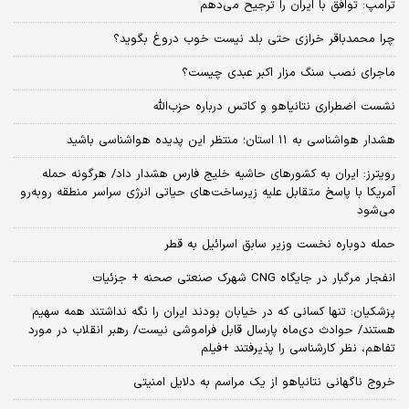
ترامپ: توافق با ایران را ترجیح می‌دهم
چرا محمدباقر خرازی حتی بلد نیست خوب دروغ بگوید؟
ماجرای نصب سنگ مزار اکبر عبدی چیست؟
نشست اضطراری نتانیاهو و کاتس درباره حزب‌الله
هشدار هواشناسی به ۱۱ استان؛ منتظر این پدیده هواشناسی باشید
رویترز: ایران به کشورهای حاشیه خلیج فارس هشدار داد/ هرگونه حمله
آمریکا با پاسخ متقابل علیه زیرساخت‌های حیاتی انرژی سراسر منطقه روبه‌رو
می‌شود
حمله دوباره نخست وزیر سابق اسرائیل به قطر
انفجار مرگبار در جایگاه CNG شهرک صنعتی صحنه + جزئیات
پزشکیان: تنها کسانی که در خیابان بودند ایران را نگه نداشتند همه سهیم
هستند/ حوادث دی‌ماه پارسال قابل فراموشی نیست/ رهبر انقلاب در مورد
تفاهم، نظر کارشناسی را پذیرفتند +فیلم
خروج ناگهانی نتانیاهو از یک مراسم به دلایل امنیتی