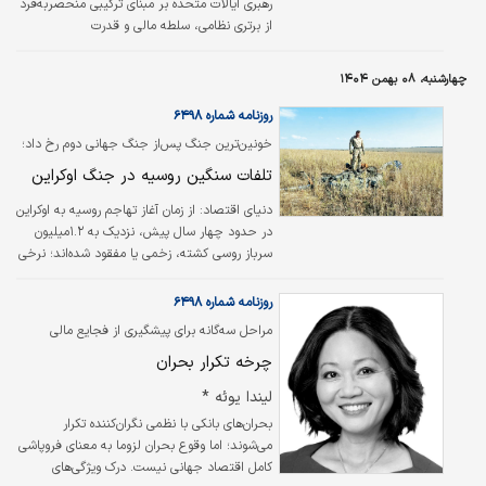
رهبری ایالات متحده بر مبنای ترکیبی منحصر‌به‌فرد
از برتری نظامی، سلطه مالی و قدرت
مشروعیت‌بخشی و متقاعدسازی، یا همان «قدرت
نرم»، شکل گرفته بود. این ترکیب به واشنگتن
چهارشنبه، ۰۸ بهمن ۱۴۰۴
امکان می‌داد که مرکز ثقل قدرت جهانی باقی
بماند. اما رخدادهای اخیر نشان‌دهنده تغییرات
روزنامه شماره ۶۴۹۸
عمده‌ای هستند که گویای افول تدریجی این قدرت
خونین‌ترین جنگ پس‌از جنگ جهانی دوم رخ داد؛
و کاهش نفوذ ایالات متحده در جهان است. این
تلفات سنگین روسیه در جنگ اوکراین
تغییرات به‌ویژه در آسیا به وضوح مشاهده می‌شود
و جهان در حال سازگاری با این تحولات است.
دنیای اقتصاد:
از زمان آغاز تهاجم روسیه به اوکراین
در حدود چهار سال پیش، نزدیک به ۱.۲میلیون
سرباز روسی کشته، زخمی یا مفقود شده‌اند؛ نرخی
از تلفات برای یک قدرت نظامی بزرگ که از زمان
جنگ جهانی دوم تاکنون مشاهده نشده است.
روزنامه شماره ۶۴۹۸
گزارش «مرکز مطالعات استراتژیک و بین‌المللی»
مراحل سه‌گانه برای پیشگیری از فجایع مالی
(CSIS) حاکی از آن است که این هزینه انسانی
بررسی شد
چرخه تکرار بحران
گزاف، دستاوردهای ارضی نسبتا اندکی را در میدان
نبرد به همراه داشته و روسیه (به‌عنوان «مهاجم»)
لیندا یوئه *
از سال۲۰۲۲ تاکنون، تنها ۱۲درصد بر وسعت اراضی
بحران‌های بانکی با نظمی نگران‌کننده تکرار
تحت کنترل خود در اوکراین افزوده است.
می‌شوند؛ اما وقوع بحران لزوما به معنای فروپاشی
کامل اقتصاد جهانی نیست. درک ویژگی‌های