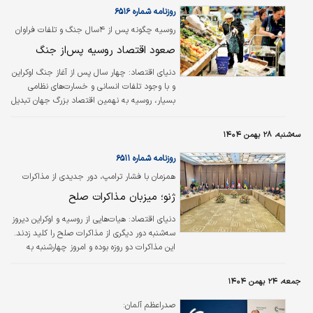
رشد دوازده ماهه پایه پولی به رقم کم‌سابقه ۵۰.۱درصد رسید.
روزنامه شماره ۶۵۱۶
روسیه چگونه پس از ۴سال جنگ و تلفات فراوان
توانست به نهمین اقتصاد دنیا تبدیل شود؟
صعود اقتصاد روسیه پس‌از جنگ
دنیای اقتصاد:
چهار سال پس از آغاز جنگ اوکراین
و با وجود تلفات انسانی و خسارت‌های نظامی
بسیار، روسیه به نهمین اقتصاد بزرگ جهان تبدیل
شده است. اما پشت این ویترین «اقتصاد جنگی»
مسکو با تورم بالا، کمبود نیروی کار و وابستگی به
سه‌شنبه، ۲۸ بهمن ۱۴۰۴
چین، فشاری پنهان، اما فزاینده را بر زندگی روزمره
مردم تحمیل کرده است.
روزنامه شماره ۶۵۱۱
همزمان با فشار ترامپ، دور جدیدی از مذاکرات
میان روسیه و اوکراین برگزار شد؛
ژنو؛ میزبان مذاکرات صلح
دنیای‌ اقتصاد: هیات‌هایی از روسیه و اوکراین دیروز
سه‌شنبه دور دیگری از مذاکرات صلح را کلید زدند.
این مذاکرات دو روزه بوده و امروز چهارشنبه به
پایان می‌رسد. این نشست در حالی برگزار می‌شود
که دونالد ترامپ، رئیس‌جمهور ایالات متحده، برای
جمعه، ۲۴ بهمن ۱۴۰۴
پایان دادن به بزرگ‌ترین درگیری نظامی اروپا پس از
جنگ جهانی دوم فشار می‌آورد.
صدراعظم آلمان: