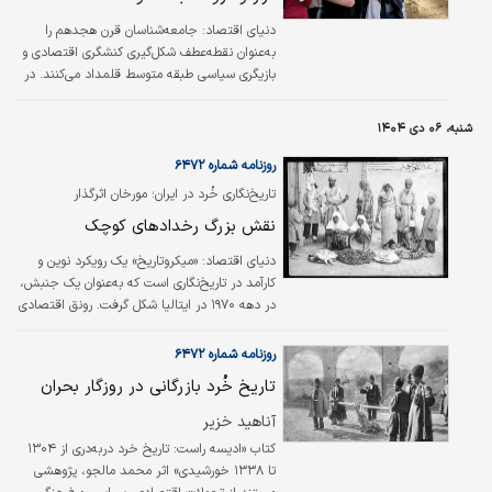
دنیای اقتصاد:
جامعه‌شناسان قرن هجدهم را
به‌عنوان نقطه‌عطف شکل‌گیری کنشگری اقتصادی و
بازیگری سیاسی طبقه متوسط قلمداد می‌کنند. در
دوران روشنگری فیلسوفانی همچون جان لاک و ژان
ژاک روسو جامعه را به‌گونه‌ای مفهوم‌پردازی کردند
شنبه، ۰۶ دی ۱۴۰۴
که شهروند باسواد و مالک را در مرکز قرار می‌داد؛
چهره‌هایی که بازتاب آرمان‌های روشنفکران بورژوا
روزنامه شماره ۶۴۷۲
بودند.
تاریخ‌نگاری خُرد در ایران؛ مورخان اثرگذار
نقش بزرگ رخدادهای کوچک
دنیای اقتصاد:
«میکروتاریخ» یک رویکرد نوین و
کارآمد در تاریخ‌نگاری است که به‌عنوان یک جنبش،
در دهه ۱۹۷۰ در ایتالیا شکل گرفت. رونق اقتصادی
طولانی‌مدتی که در دهه‌های ۱۹۵۰ و ۱۹۶۰ سطح
زندگی کارگران و طبقهٔ متوسط ایتالیا را بالا برده
روزنامه شماره ۶۴۷۲
بود، در پایان دهه ۱۹۶۰ به شکلی چشم‌گیر پایان
تاریخ خُرد بازرگانی در روزگار بحران
یافت؛ دوره‌ای که با ناآرامی‌های اجتماعی گسترده و
اعتصاب‌های عظیم کارگری در واکنش به وخامت
آناهید خزیر
شرایط اقتصادی و سیاسی همراه بود. دهه ۱۹۷۰
کتاب «ادیسه راست: تاریخ خرد دربه‌دری از ۱۳۰۴
شاهد مشکلات مداوم تروریسم داخلی در ایتالیا و
تا ۱۳۳۸ خورشیدی» اثر محمد مالجو، پژوهشی
دیگر بحران‌های اجتماعی و سیاسی، و نیز