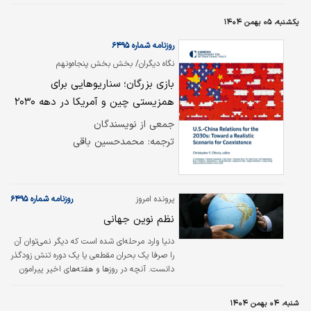
مشترک آشفتگی‌های مالی به ما کمک می‌کند تا
مانع از تبدیل شدن یک سقوط به یک فاجعه
یکشنبه، ۰۵ بهمن ۱۴۰۴
تمام‌عیار شویم. بررسی تاریخچه یک قرن
سقوط‌های اقتصادی نشان می‌دهد که بحران‌ها
روزنامه شماره ۶۴۹۵
معمولا سه مرحله مشترک دارند (یو، ۲۰۲۳).
نگاه دیگران/ بخش بخش پنجاه‌ونهم
شناخت دقیق این مراحل می‌تواند از تکرار فجایعی
بازی بزرگان؛ سناریوهایی برای
همچون بحران مالی جهانی ۲۰۰۹-۲۰۰۷جلوگیری
کند.
همزیستی چین و آمریکا در دهه‌ ۲۰۳۰
جمعی از نویسندگان
ترجمه: محمد‌حسین باقی
پرونده امروز
روزنامه شماره ۶۴۹۵
نظم نوین جهانی
دنیا وارد مرحله‌ای شده است که دیگر نمی‌توان آن
را صرفا یک بحران مقطعی یا یک دوره تنش زودگذر
دانست. آنچه در روزها و هفته‌های اخیر پیرامون
گرینلند، ناتو و روابط آمریکا با متحدان اروپایی‌اش
رخ داده، نشانه‌ای روشن از یک گسست عمیق در
شنبه، ۰۴ بهمن ۱۴۰۴