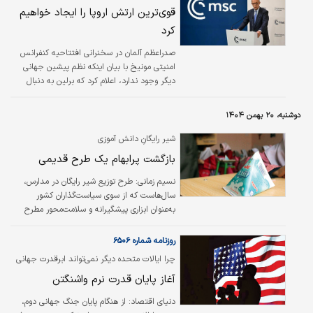
قوی‌ترین ارتش اروپا را ایجاد خواهیم
کرد
صدراعظم آلمان در سخنرانی افتتاحیه کنفرانس
امنیتی مونیخ با بیان اینکه نظم پیشین جهانی
دیگر وجود ندارد، اعلام کرد که برلین به دنبال
ایجاد قوی‌ترین ارتش در قاره اروپاست.
دوشنبه، ۲۰ بهمن ۱۴۰۴
شیر رایگانِ دانش آموزی
بازگشت پرابهام یک طرح قدیمی
نسیم زمانی: طرح توزیع شیر رایگان در مدارس،
سال‌هاست که از سوی سیاست‌گذاران کشور
به‌عنوان ابزاری پیشگیرانه و سلامت‌محور مطرح
می‌شود؛ طرحی که قرار بود با هزینه‌ای محدود، از
بروز هزینه‌های سنگین درمانی در دهه‌های آینده
روزنامه شماره ۶۵۰۶
جلوگیری کند. با این حال، هر بار اجرای آن با
چرا ایالات متحده دیگر نمی‌تواند ابرقدرت جهانی
بهانه‌ها و توجیهاتی به تأخیر افتاده است.
باشد؟
آغاز پایان قدرت نرم واشنگتن
دنیای اقتصاد: از هنگام پایان جنگ جهانی دوم،