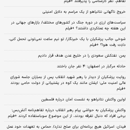
تفاهم، نظر کارشناسی را پذیرفتند +فیلم
خروج ناگهانی نتانیاهو از یک مراسم به دلایل امنیتی
سیاست‌های ارزی در دوره جنگ در کشورهای مختلف/ بازارهای جهانی در
این هفته چه عملکردی داشتند؟ +فیلم
شوخی جالب پزشکیان با یک خبرنگار/ تو نیم ساعت نمی‌تونی تحمل کنی،
دادِت رفت هوا؟ +فیلم
یمن: نفتکش سعودی را در خلیج عدن هدف قرار دادیم
حادثه مرگبار در اصفهان؛ 4 نفر جان باختند
روایت پزشکیان از دیدار با رهبر شهید انقلاب پس از بمباران جلسه شورای
عالی امنیت ملی؛ ایشان مانند یک کوه در پشتیبانی از دولت حامی بودند
+فیلم
اولین واکنش نتانیاهو به نشست امان درباره فلسطین
واکنش پزشکیان به حواشی پیام رهبر انقلاب درباره تفاهم‌نامه آتش‌بس؛
برخی افراد که دنبال تفرقه بودند، از این موضوع سوءاستفاده کردند +فیلم
فیدان: اسرائیل هیچ برنامه‌ای برای صلح ندارد/ حماس به تعهدات خود عمل