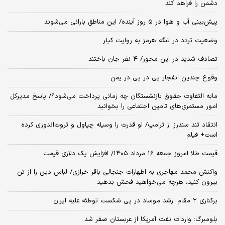
دشمن را فراهم کند
پیش‌بینی آب و هوا در ۵ روز آینده/ این مناطق بارانی می‌شوند
وضعیت تردد در تنگه هرمز به روایت کپلر
تصادف شدید در این محور/ ۴ نفر جان باختند
وقوع چندین انفجار پی در پی در یمن
مابه التفاوت حقوق بازنشستگان چه زمانی پرداخت می‌شود؟/ پاسخ مدیرکل
امور مستمری‌های تامین اجتماعی را بخوانید
انتقاد تند سندرز از ترامپ/ او قدرت را وسیله چپاول و ثروت‌اندوزی کرده
است+ فیلم
قیمت طلا امروز جمعه ۱۶ مرداد ۱۴۰۵/ افزایش یک دلاری قیمت
واکنش محمد مهاجری به اظهارات جنجالی باقر خرازی/ لباس دین را از تن
بیرون کنید، هرچه می‌خواهید فحش بدهید
برکناری ۲ مقام‌ ارشد موساد در پی شکست توطئه علیه ایران
بلومبرگ: واردات نفت آمریکا از عربستان صفر شد