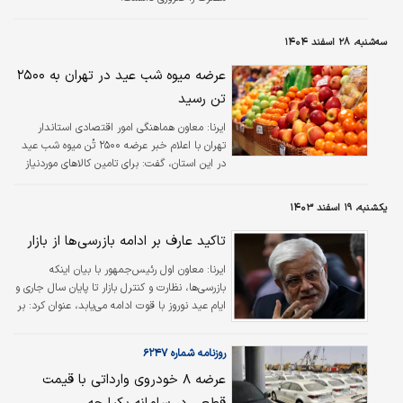
سه‌شنبه، ۲۸ اسفند ۱۴۰۴
عرضه میوه شب عید در تهران به ۲۵۰۰
تن رسید
ایرنا:
معاون هماهنگی امور اقتصادی استاندار
تهران با اعلام خبر عرضه ۲۵۰۰ تُن میوه شب عید
در این استان، گفت: برای تامین کالاهای موردنیاز
در تعطیلات نوروزی، شاهد هیچ کمبودی نخواهیم
بود.
یکشنبه، ۱۹ اسفند ۱۴۰۳
تاکید عارف بر ادامه بازرسی‌ها از بازار
ایرنا:
معاون اول رئیس‌جمهور با بیان اینکه
بازرسی‌ها، نظارت و کنترل بازار تا پایان سال جاری و
ایام عید نوروز با قوت ادامه می‌یابد، عنوان کرد: بر
اساس گزارش‌های ارائه شده، نظارت‌ها تاثیر مهمی
در کنترل بازار کالاهای اساسی و مورد نیاز مردم به
روزنامه شماره ۶۲۴۷
ویژه اقشار آسیب‌پذیر داشته است.
عرضه ۸ خودروی وارداتی با قیمت