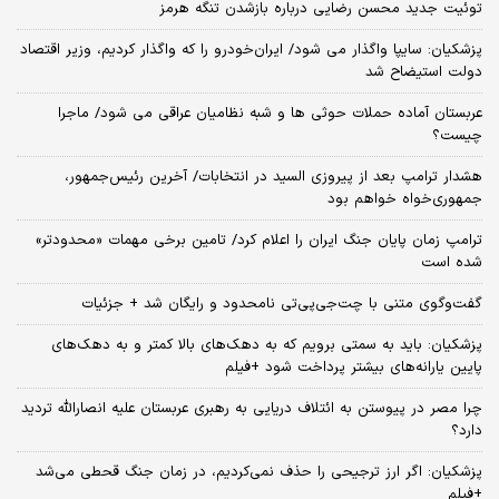
توئیت جدید محسن رضایی درباره بازشدن تنگه هرمز
پزشکیان: سایپا واگذار می شود/ ایران‌خودرو را که واگذار کردیم، وزیر اقتصاد
دولت استیضاح شد
عربستان آماده حملات حوثی ها و شبه نظامیان عراقی می شود/ ماجرا
چیست؟
هشدار ترامپ بعد از پیروزی السید در انتخابات/ آخرین رئیس‌جمهور،
جمهوری‌خواه خواهم بود
ترامپ زمان پایان جنگ ایران را اعلام کرد/ تامین برخی مهمات «محدودتر»
شده است
گفت‌وگوی متنی با چت‌جی‌پی‌تی نامحدود و رایگان شد + جزئیات
پزشکیان: باید به سمتی برویم که به دهک‌های بالا کمتر و به دهک‌های
پایین یارانه‌های بیشتر پرداخت شود +فیلم
چرا مصر در پیوستن به ائتلاف دریایی به رهبری عربستان علیه انصارالله تردید
دارد؟
پزشکیان: اگر ارز ترجیحی را حذف نمی‌کردیم، در زمان جنگ قحطی می‌شد
+فیلم