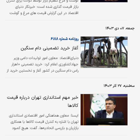
گوشت و مرغ تنظیم بازار توسط دولت برای کنترل
بازار قیمت گذاری شده است؛ خبرنگار دنیای
اقتصاد در این گزارش قیمت های مرغ و گوشت
تنظیم بازار را بررسی کرده است.
جمعه، ۰۷ دی ۱۴۰۳
روزنامه شماره ۶۱۸۸
آغاز خرید تضمینی دام سنگین
دنیای‌اقتصاد: معاون امور تولیدات دامی وزیر
جهادکشاورزی اعلام کرد؛ خرید تضمینی ۱۰‌هزار
راس دام سنگین در کشور آغاز و نخستین خرید از
خراسان‌شمالی انجام شده‌است. به گزارش خبر‌‌گزاری
مهر، ابراهیم حسن‏‏‏‏‏‏‏‏‏‌نژاد در حاشیه بازدید از
سه‌شنبه، ۲۷ آذر ۱۴۰۳
طرح‌های کشاورزی شهرستان مانه گفت: شرکت
پشتیبانی امور دام نسبت به خرید دام سنگین از
خبر مهم استانداری تهران درباره قیمت
محل دامداری‌ها اقدام و در مرحله نخست ۱۰‌هزار
کالاها
دام خریداری می‌شود.وی تصریح کرد: این طرح در
راستای حمایت از تولید‌کنندگان اجرا می‌شود چراکه
ايسنا:
معاون هماهنگی امور اقتصادی استانداری
دامداران از انباشت دام سنگین پروار و نبود
تهران با اشاره به کنترل قیمت کالاها با همکاری
تقاضای…
بازاریان و بازرسی اتحادیه‌ها، گفت: هیچ کمبود
کالایی در استان تهران نداریم و تلاش می‌کنیم