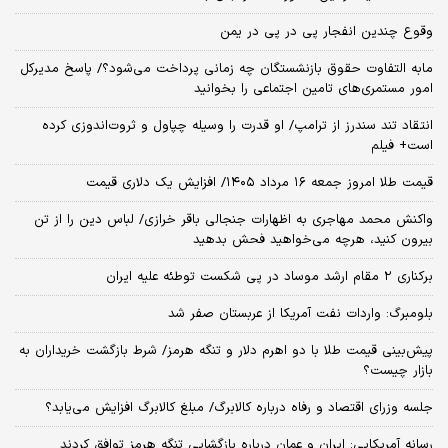
وقوع چندین انفجار پی در پی در یمن
مابه التفاوت حقوق بازنشستگان چه زمانی پرداخت می‌شود؟/ پاسخ مدیرکل
امور مستمری‌های تامین اجتماعی را بخوانید
انتقاد تند سندرز از ترامپ/ او قدرت را وسیله چپاول و ثروت‌اندوزی کرده
است+ فیلم
قیمت طلا امروز جمعه ۱۶ مرداد ۱۴۰۵/ افزایش یک دلاری قیمت
واکنش محمد مهاجری به اظهارات جنجالی باقر خرازی/ لباس دین را از تن
بیرون کنید، هرچه می‌خواهید فحش بدهید
برکناری ۲ مقام‌ ارشد موساد در پی شکست توطئه علیه ایران
بلومبرگ: واردات نفت آمریکا از عربستان صفر شد
پیش‌بینی قیمت طلا با دو اهرم دلار و تنگه هرمز/ شرط بازگشت خریداران به
بازار چیست؟
جلسه وزرای اقتصاد و رفاه درباره کالابرگ/ مبلغ کالابرگ افزایش می‌یابد؟
رسانه آمریکایی: ایران و عمان درباره بازگشایی تنگه هرمز توافق کردند