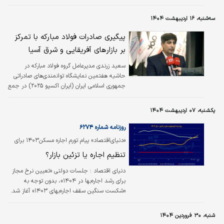
سه‌شنبه، ۱۶ اردیبهشت ۱۴۰۴
پیگیری صادرات فولاد مبارکه با تمرکز
بر بازارهای آفریقایی و شرق آسیا
سعید زرندی مدیرعامل گروه فولاد مبارکه در
حاشیه هفتمین نمایشگاه توانمندی‌های صادراتی
جمهوری اسلامی ایران (ایران اکسپو ۲۰۲۵) در جمع
خبرنگاران گفت: فولاد مبارکه یکی از شرکت‌های
پیشرو در صنعت فولاد ایران است و در سال جاری
یکشنبه، ۰۷ اردیبهشت ۱۴۰۴
برنامه‌های گسترده‌ای برای افزایش صادرات خود
دارد. در سال جاری تمرکز بیشتری بر بازارهای
روزنامه شماره ۶۲۷۴
جدید، به‌ویژه در مناطق شرق آسیا و آفریقا
«دنیای‏‏‌اقتصاد» پیام تورم اجاره مسکن۱۴۰۳ برای
خواهیم داشت. هدف اصلی این است که با بررسی
طراح «اجاره‏‏‌بهای دولتی ۱۴۰۴» را بررسی می‌کند؛
تنظیم اجاره یا تزئین بازار؟
و شناسایی مشتریان نهایی، ارتباطات خود را
به‌سرعت گسترش دهیم و شاهد افزایش میزان
دنیای اقتصاد :
جلسات دولتی «تعیین نرخ مجاز
صادرات باشیم. فولاد مبارکه…
برای رشد اجاره‌بها در ۱۴۰۴»، بدون توجه به
«شکست سنگین سقف اجاره‌بهای ۱۴۰۳» آغاز شد.
سال گذشته تصویب شد‌، هزینه اجاره‌نشینی
۲۵درصد به‌صورت میانگین افزایش یابد؛ اما این
شنبه، ۳۰ فروردین ۱۴۰۴
نرخ دستوری به تنظیم بازار منجر نشد و تورم اجاره