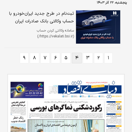
کند. بنابراین تنوع‌بخشی به واردات با ورود
پنجشنبه، ۲۲ آذر ۱۴۰۳
محصولات نو، کارکرده، بنزینی و برقی می‌تواند
سطح گسترده‌تری از تقاضا را پوشش دهد.
ثبت‌نام در طرح جدید ایران‌خودرو با
حساب وکالتی بانک صادرات ایران
سامانه وکالتی کردن حساب
(https://vekalati.bsi.ir/)
۹
۸
۷
۶
۵
۴
۳
۲
۱