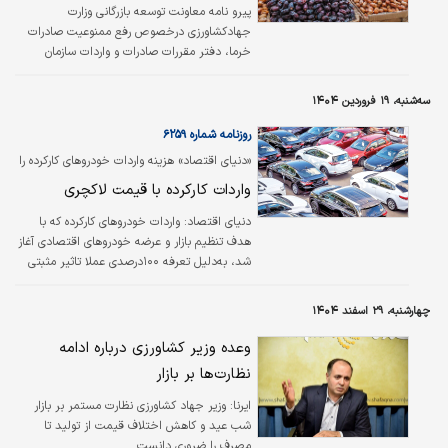
پیرو نامه معاونت توسعه بازرگانی وزارت
جهادکشاورزی درخصوص رفع ممنوعیت صادرات
خرما، دفتر مقررات صادرات و واردات سازمان
توسعه‌تجارت ایران، نامه لغو این ممنوعیت را به
گمرکات ابلاغ کرد. پیش‏‏‏‏‏‌تر صادرات ۳ نوع خرما با
سه‌شنبه، ۱۹ فروردین ۱۴۰۴
هدف تنظیم‌بازار و تامین نیاز کشور در ایام نوروز
مقارن با ماه مبارک رمضان ممنوع شد و هم‌اکنون
روزنامه شماره ۶۲۵۹
جهادکشاورزی بخشنامه ممنوعیت صادرات خرما را
«دنیای اقتصاد» هزینه واردات خودروهای کارکرده را
لغو کرد.
بررسی کرد؛
واردات کارکرده با قیمت لاکچری
دنیای اقتصاد:
واردات خودروهای کارکرده که با
هدف تنظیم بازار و عرضه خودروهای اقتصادی آغاز
شد، به‌دلیل تعرفه ۱۰۰درصدی عملا تاثیر مثبتی
در بازار نخواهد داشت. این تعرفه‌ها موجب
افزایش هزینه واردات و قیمت نهایی خودروها
چهارشنبه، ۲۹ اسفند ۱۴۰۴
می‌شود؛ به‌طوری‌که قیمت کارکرده‌ها به بیش از
۲میلیارد تومان می‌رسد.
وعده وزیر کشاورزی درباره ادامه
نظارت‌ها بر بازار
ایرنا:
وزیر جهاد کشاورزی نظارت مستمر بر بازار
شب عید و کاهش اختلاف قیمت از تولید تا
مصرف را ضروری دانست.