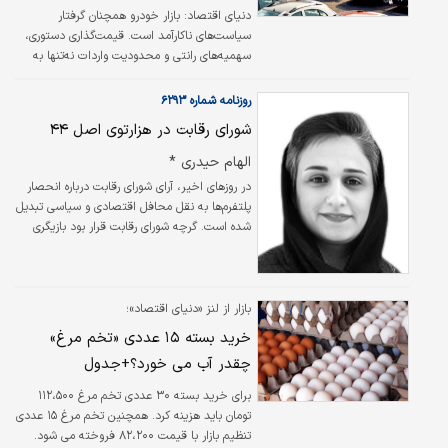
دنیای اقتصاد:
بازار خودرو همچنان گرفتار
سیاست‌های ناکارآمد است. قیمت‌گذاری دستوری،
سهمیه‌های رانتی و محدودیت واردات نه‌تنها به
تنظیم بازار منجر نشده، بلکه خودروسازان را زیان‌ده
و مصرف‌کنندگان را از دسترسی به خودرو محروم
روزنامه شماره ۶۲۹۳
کرده است. آنچه روشن است، بدون حذف رانت و
شورای رقابت در هزارتوی اصل ۴۴
اصلاح جدی سیاست‌ها، بهبود بازار خودرو دور از
انتظار است.
الهام حیدری *
در روزهای اخیر، آرای شورای رقابت درباره انحصار
پلتفرم‌‌‌ها به نقل محافل اقتصادی و سیاسی تبدیل
شده است. گرچه شورای رقابت قرار بود بازیگری
فی‌مابین شهروند و دولت باشد که وظیفه‌‌‌اش
کمک به کوچک‌‌‌سازی دولت در عرصه اقتصادی
بود، آنچه امروزه و در شرایط فعلی اقتصاد ایران از
شورای رقابت می‌‌‌بینیم، این است که نه‌‌‌تنها
بازار از لنز «دنیای اقتصاد»؛
به‌‌‌عنوان یک نهاد تنظیم‌‌‌گر اقتصادی عمل نمی‌‌‌کند،
خرید بسته ۱۵ عددی «تخم مرغ»
بلکه به جای تمرکز بر تنظیم بازار و مقابله با
چقدر آب می خورد؟+جدول
انحصار، به یک نهاد سیاسی-اقتصادی تبدیل شده
است.
برای خرید بسته ۳۰ عددی تخم مرغ ۱۱۲،۵۰۰
تومان باید هزینه کرد. همچنین تخم مرغ ۱۵ عددی
تنظیم بازار با قیمت ۸۲،۲۰۰ فروخته می شود.