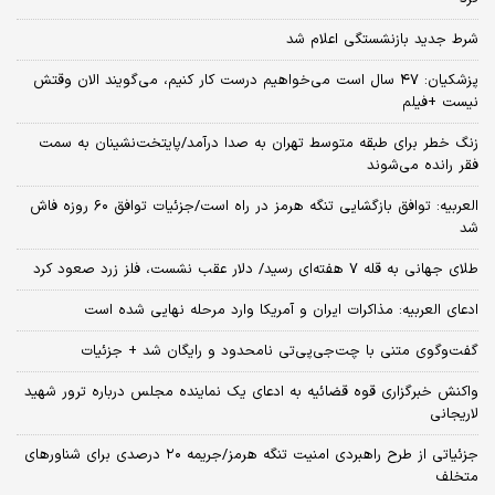
شرط جدید بازنشستگی اعلام شد
پزشکیان: ۴۷ سال است می‌خواهیم درست کار کنیم، می‌گویند الان وقتش
نیست +فیلم
زنگ خطر برای طبقه متوسط تهران به صدا درآمد/پایتخت‌نشینان به سمت
فقر رانده می‌شوند
العربیه: توافق بازگشایی تنگه هرمز در راه است/جزئیات توافق ۶۰ روزه فاش
شد
طلای جهانی به قله ۷ هفته‌ای رسید/ دلار عقب نشست، فلز زرد صعود کرد
ادعای العربیه: مذاکرات ایران و آمریکا وارد مرحله نهایی شده است
گفت‌وگوی متنی با چت‌جی‌پی‌تی نامحدود و رایگان شد + جزئیات
واکنش خبرگزاری قوه قضائیه به ادعای یک نماینده مجلس درباره ترور شهید
لاریجانی
جزئیاتی از طرح راهبردی امنیت تنگه هرمز/جریمه ۲۰ درصدی برای شناورهای
متخلف