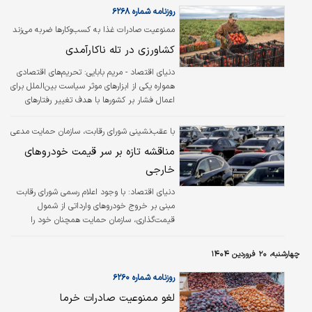
از ۴۰درصد گذشت. معاملات اجاره در اولین ماه از
روزنامه شماره ۶۲۶۸
سال جاری نیز با «تب اجاره‌بها» همراه بود و اگر باز
ممنوعیت‏‌ صادرات غذا به کسب‏‌وکارها ضربه می‏‌زند
هم اصرار بر «بیراهه سیاستی» به جای «درمان
کشاورزی در تله ناکارآمدی
ریشه مشکل» باشد، سطح فقر مستاجرها تشدید
خواهد شد.
دنیای اقتصاد - مريم بابايي:
تحریم‌‌‌های اقتصادی
همواره یکی از ابزار‌‌‌های موثر سیاست بین‌الملل برای
اعمال فشار بر کشور‌‌‌ها با هدف تغییر رفتار‌‌‌های
سیاسی یا نظامی آنها بوده‌‌‌اند. ایران نیز یکی از
کشور‌‌‌هایی است که در چند دهه اخیر به دلایل
با عقب‌نشینی شورای رقابت، سازمان حمایت مدعی
گوناگون، هدف سنگین‌‌‌ترین تحریم‌‌‌ها قرار گرفته
جدید قیمت‌گذاری خودروهای وارداتی شد؛
مناقشه تازه بر سر قیمت خودروهای
است.
خارجی
دنیای اقتصاد: با وجود اعلام رسمی شورای رقابت
مبنی بر خروج خودروهای وارداتی از شمول
قیمت‌گذاری، سازمان حمایت همچنان خود را
مرجع تعیین قیمت این خودروها می‌داند؛
موضوعی که نه‌تنها بستر قانونی مشخصی ندارد،
چهارشنبه، ۲۰ فروردین ۱۴۰۴
بلکه باعث ایجاد دوگانگی در تصمیم‌گیری و
بی‌اعتمادی در بازار شده است.
روزنامه شماره ۶۲۶۰
لغو ممنوعیت صادرات خرما