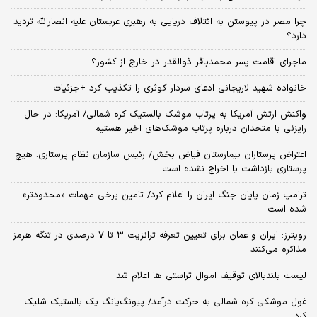
چرا مصر در پیوستن به ائتلاف دریایی به رهبری عربستان علیه انصارالله تردید
دارد؟
ماجرای اقامت پسر محمدباقر ذوالقدر در خارج از کشور؟
خانواده شهید لاریجانی ادعای سردار کوثری را تکذیب کرد +جزئیات
واکنش ارتش آمریکا به پرتاب موشک بالستیک کره شمالی/ آمریکا: در حال
رایزنی با متحدان درباره پرتاب موشک‌های اخیر هستیم
اعتراض پرستاران بیمارستان فیاض بخش/ رئیس سازمان نظام پرستاری: هیچ
پرستاری بازداشت یا اخراج نشده است
ترامپ زمان پایان جنگ ایران را اعلام کرد/ تامین برخی مهمات «محدودتر»
شده است
رویترز: ایران و عمان برای تعیین تعرفه ترانزیت ۳ تا ۷ درصدی در تنگه هرمز
مذاکره می‌کنند
لیست بلندبالای توقیف اموال تراستی ها اعلام شد
غول موشکی کره شمالی به حرکت درآمد/ پیونگ‌یانگ یک بالستیک شلیک
کرد