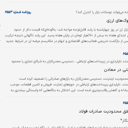
س
 می‌تواند نوسانات بازار را کنترل کند؟
روزنامه شماره ۶۵۵۳
ی
ازار ارز در روز چهارشنبه با رشد قابل‌توجه مواجه شد؛ به‌گونه‌ای‌که قیمت دلار از حدود
م
۱۵۰هزار تومان در ابتدای هفته به بیش از ۱۷۰هزار تومان در پایان هفته رسید. این رشد ناگهانی نتیجه ترکیب
س از بازگشت تدریجی فعالیت‌های اقتصادی و ابهام در مکانیسم عرضه ارز در شرایط جدید
ک
رشناسان و فعالان بازار، به نظر می‌رسد که این نوسانات مقطعی بوده و با توجه به عمق کم
م
‌تاثیر تقاضاهای جدید صورت گرفته است، بنابراین می‌توان با ابزارهای سیاستی و اقتصادی
د
ت کرد.…
ند ناپایداری در زیرساخت‌های ارتباطی ، دسترسی معدن‌کاران به شرکای تجاری را محدود
ا
نتی در معادن
ب
حدودیت اینترنت، دسترسی معدن‌کاران به بازارهای صادراتی را تضعیف کرده‌ است.
دند، ناپایداری زیرساخت‌های ارتباطی در حوزه‌های تجارت، فروش و تامین قطعات، موجب
ن
ادله و کاهش رقابت‌پذیری شده ‌است. این اختلال به بنگاه‌هایی که وابستگی بیشتری به
د
دارند، آسیب قابل‌توجهی وارد می‌کند.
و
طق محدودیت صادرات فولاد
چ
گار*
ت
تصمیم اخیر درباره محدودیت صادرات ورق‌های فولادی و اسلب تا ۹خرداد، در نگاه نخست ممکن است