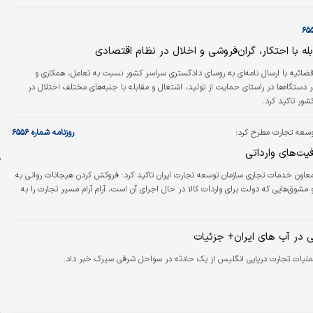
صحبت می‌کنیم، با همان سطح از قدرت در حال مبارزه است». جولیانی، ۸۱ساله، به خاطر رهبری شهر
ب
نیویورک در دوران پس از حملات ۱۱سپتامبر۲۰۰۱ به ساختمان‌های مرکز تجارت جهانی در منهتن، لقب
ط
 را به دست آورد.…
بله با احتکار، گران‌فروشی و اخلال در نظام اقتصادی
ت
قضائیه با ارسال نامه‌ای به روسای دادگستری سراسر کشور نسبت به تعامل، همکاری و
ح
یر دستگاه‌ها در راستای حمایت از تولید، اشتغال و مقابله با جنبه‌های مختلف اختلال در
ور تاکید کرد.
ر
وسعه تجارت مطرح کرد؛
روزنامه شماره ۶۵۵۶
ا
ت‌های وارداتی
ف
معاون خدمات تجاری سازمان توسعه تجارت ایران تاکید کرد: فروکش کردن هیجانات روانی به
م
مشوق‌هایی که دولت برای واردات کالا در حال اجرای آن است، آرام آرام مسیر تجارت را به
ه
ا
ی در آب های ایران+ جزئیات
ملیات تجارت دریایی انگلیس از یک حادثه در سواحل شرقی سیرک خبر داد.
پ
ت