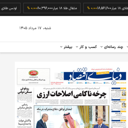
گرم طلای ۱۸ عیار
18,561,600
۰٫۰۰ %
مثقال طلا ۱۸ عیار
80,396,000
۰٫۰۰ %
اونس
،
شنبه
۱۷ مرداد ۱۴۰۵
چند رسانه‌ای
کسب و کار
بیشتر