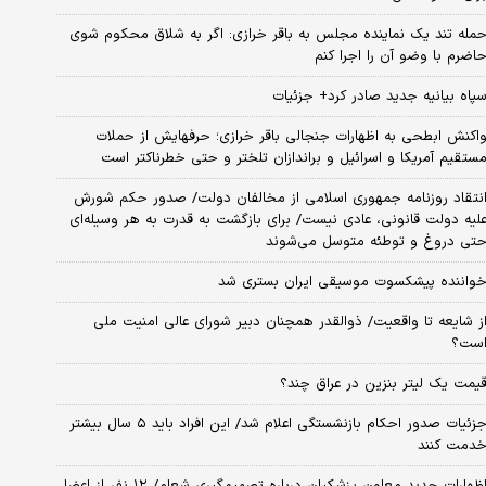
مله تند یک نماینده مجلس به باقر خرازی: اگر به شلاق محکوم شوی
اضرم با وضو آن را اجرا کنم
پاه بیانیه جدید صادر کرد+ جزئیات
اکنش ابطحی به اظهارات جنجالی باقر خرازی؛ حرفهایش از حملات
ستقیم آمریکا و اسرائیل و براندازان تلختر و حتی خطرناکتر است
نتقاد روزنامه جمهوری اسلامی از مخالفان دولت/ صدور حکم شورش
لیه دولت قانونی، عادی نیست/ برای بازگشت به قدرت به هر وسیله‌ای
تی دروغ و توطئه متوسل می‌شوند
واننده پیشکسوت موسیقی ایران بستری شد
ز شایعه تا واقعیت/ ذوالقدر همچنان دبیر شورای ‌عالی امنیت ملی
ست؟
یمت یک لیتر بنزین در عراق چند؟
جزئیات صدور احکام بازنشستگی اعلام شد/ این افراد باید ۵ سال بیشتر
دمت کنند
اظهارات جدید معاون پزشکیان درباره تصمیم‌گیری شعام/ ۱۲ نفر از اعضا