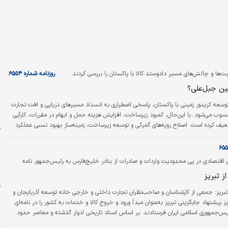
ن
ه
ا
م
ن
ت‌ها و چالش‌های مسیر دادوستد کالا با پاکستان را بررسی کردند
روزنامه شماره ۶۵۵۴
خ
ن جبل‌علی؟
پ
وسعه کریدور زمینی با پاکستان، پاسخی اضطراری به انسداد مسیرهای دریایی و افت تجارت
و
وب می‌شود. با این‌حال، کمبود زیرساخت، افزایش هزینه حمل و ابهام‌ در مقررات، کارآیی
عیف کرده است. اصلاح رویه‌های گمرکی و توسعه زیرساخت، زمینه‌ساز بهبود نسبی عملکرد
ع
ی خواهد بود.
ج
پ
 اقتصادی در پی محدودیت واردات و صادرات از بنادر خلیج‌فارس به رئیس‌جمهور نامه
پ
ز تبریز
ع
تبریز:‌ جمعی از کارشناسان و صاحب‌نظران تجارت داخلی و خارجی خانه توسعه آذربایجان و
م
ریز پیشنهاد جایگزینی تبریز به‌عنوان مبدأ ورود و خروج کالا و خدمات به کشور را در نامه‌ای
یس‌جمهوری اسلامی ایران فرستادند. بر اساس اسناد تاریخی ادوار گذشته و معاصر حدود
ذ
 خروج کالا در دوره پادشاهی پارس از تبریز و آذربایجان بوده است.