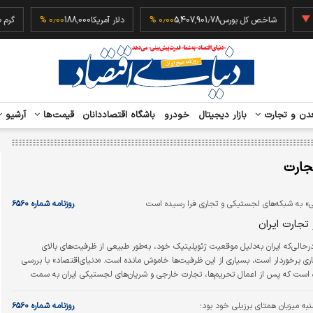
‎−۰٫۲
شاخص کل بورس
5,407,901.78
۰٫۰۰ %
دلار آمریکا
188,000
۰٫۰۰ %
دن و تجارت
بازار دیجیتال
خودرو
باشگاه اقتصاددانان
قیمت‌ها
آرشیو
جارت
ی» به شبکه‌های لجستیکی و تجاری فرا رسیده است
روزنامه شماره ۶۵۶۰
 تجارت ایران
رحالی‌که ایران به‌دلیل موقعیت ژئوپلیتیک خود، به‌طور طبیعی از ظرفیت‌های بالای
ی برخوردار است، بسیاری از این ظرفیت‌ها خاموش مانده است. «دنیای‌اقتصاد» با بررسی
ه است که پس از اعمال تحریم‌ها، تجارت خارجی و شریان‌های لجستیکی ایران به سمت
«تمرکزگرایی» حرکت کرده است. کاهش تعداد کشورهایی که ۸۰درصد صادرات ایران به آنها انجام می‌شود، از
۱۸ کشور در سال ۱۳۸۹ به ۷ کشور در سال ۱۴۰۰، بازتابی از تمرکز صادرات ایران بر چین، امارات، ترکیه و
نبه میزبان همتای برزیلی خود بود؛
روزنامه شماره ۶۵۶۰