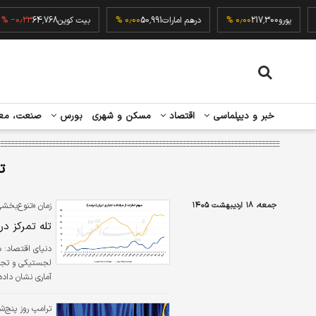
۰٫۰۰ %
یورو
217,300
۰٫۰۰ %
درهم امارات
50,991
۰٫۰۰ %
بیت کوین
64,768
۳ %
خبر و دیپلماسی
اقتصاد
مسکن و شهری
بورس
صنعت، مع
ت
جمعه، ۱۸ اردیبهشت ۱۴۰۵
زمان «تنوع‌بخش
تله تمرکز در
دنیای اقتصاد:
د
لجستیکی و تجار
آماری نشان داد
ترامپ روز پنج‌ش