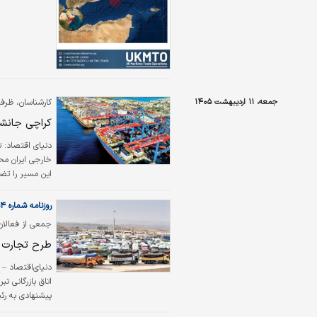
جمعه، ۱۱ اردیبهشت ۱۴۰۵
کارشناسان، ظرفی
کراچی جانشی
دنیای اقتصاد:
ت
خارجی ایران محس
این مسیر را تض
این کریدور تجار
روزنامه شماره ۶۵۵۴
جمعی از فعالان
نوشتند
طرح تجارت ا
دنیای‌اقتصاد – 
اتاق بازرگانی تب
پیشنهادی به رئ
سه‌چهارم ورود و