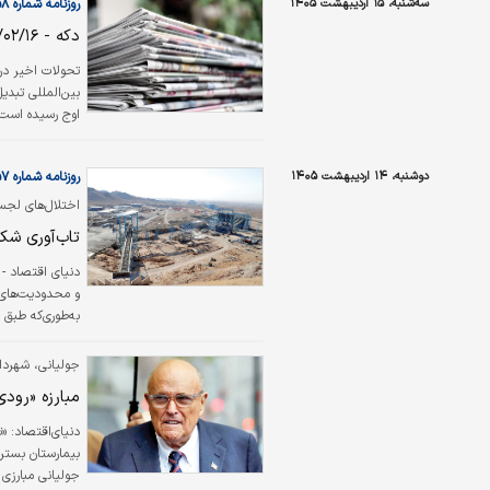
سه‌شنبه، ۱۵ اردیبهشت ۱۴۰۵
روزنامه شماره ۶۵۵۸
پایداری زنجیره…
دکه - ۱۴۰۵/۰۲/۱۶
تحولات اخیر در 
بین‌المللی تبدی
اوج رسیده است.
است، تهران با 
هماهنگی را نقض
دوشنبه، ۱۴ اردیبهشت ۱۴۰۵
روزنامه شماره ۶۵۵۷
داشته است که 
اختلال‌های لجس
تاب‌آوری شکن
دنیای اقتصاد -
و محدودیت‌های س
نزدی
و صنایع معدنی، 
جولیانی، شهردا
بیرونی تطبیق د
مبارزه «رودی
دنیای‌اقتصاد: «
بیمارستان بستری
جولیانی مبارزی 