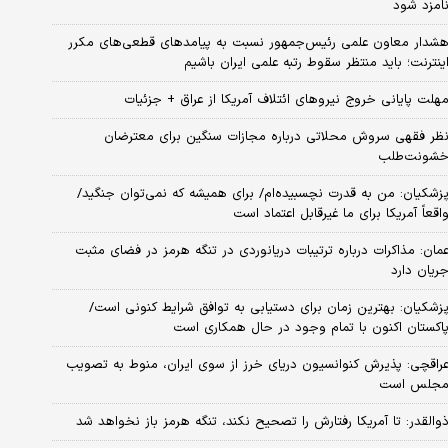
امزد شود
شدار معاون علمی رئیس‌جمهور نسبت به پیامدهای قطعی‌های مکرر
ینترنت؛ باید منتظر سقوط رتبه علمی ایران باشیم
هلت پایانی خروج نیروهای ائتلاف آمریکا از عراق + جزئیات
ظر فقهی سروش محلاتی درباره مجازات سنگین برای معترضان
شونت‌طلب
زشکیان: من به قدرت نچسبیده‌ام/ برای همیشه که نمی‌توان جنگید/
اقعاً آمریکا برای ما غیرقابل اعتماد است
مان: مذاکرات درباره ترتیبات دریانوردی در تنگه هرمز در فضای مثبت
ریان دارد
زشکیان‌: بهترین زمان برای دستیابی به توافق شرایط کنونی است/
اکستان اکنون با تمام وجود در حال همکاری است
راقچی: پذیرش کنوانسیون دریای خرز از سوی ایران، منوط به تصویب
جلس است
والقدر: تا آمریکا رفتارش را تصحیح نکند، تنگه هرمز باز نخواهد شد