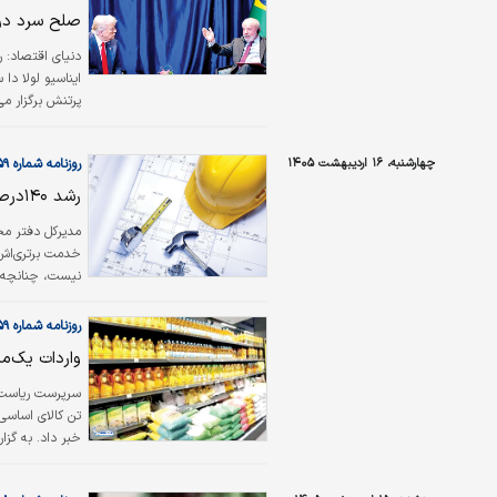
عراق است. از س
صلح سرد در
ایناسیو لولا دا
پرتنش برگزار می
کشورهای نیمکره 
اجتماعی گفت که 
چهارشنبه، ۱۶ اردیبهشت ۱۴۰۵
روزنامه شماره ۶۵۵۹
خبرنگاران حاضر
رشد ۱۴۰درصدی صادرات خدمات فنی مهندسی
مدیرکل دفتر مح
خدمت برتری‌اش
نیست، چنانچه س
۱۴۰۴ در مقایسه با آمار صادرات این بخش در سال ۱۴۰۳ رشد ۱۴۰ درصدی داشت.
روزنامه شماره ۶۵۵۹
واردات یک‌می
سرپرست ریاست حو
خبر داد
آزاد در مدیریت 
به بازوی عملیا