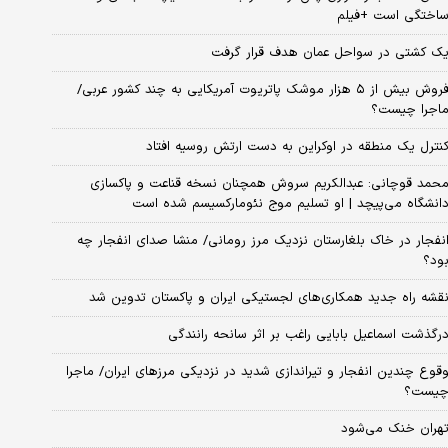
اختگی است +فیلم
ک کشتی در سواحل عمان هدف قرار گرفت
فروش بیش از ۵ هزار موشک پاتریوت آمریکایی به چند کشور عربی/
اجرا چیست؟
نترل یک منطقه در اوکراین به دست ارتش روسیه افتاد
حمد قوچانی: عبدالکریم سروش همچنان نسخه قناعت و پاکسازی
انشگاه می‌پیچد | او تسلیم موج نئومارکسیسم شده است
نفجار در خاک بلغارستان نزدیک مرز رومانی/ منشا صدای انفجار چه
ود؟
قشه راه جدید همکاری‌های لجستیکی ایران و پاکستان تدوین شد
رگذشت اسماعیل بابایی راغب بر اثر سانحه رانندگی
قوع چندین انفجار و تیراندازی شدید در نزدیکی مرز‌های ایران/ ماجرا
یست؟
هران خنک می‌شود