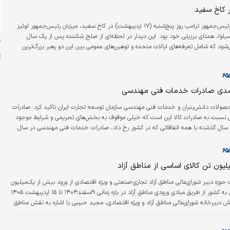
وی دیگر، تحریم‌های اقتصادی…
 کاخ سفید
دنیای اقتصاد: رئیس‌جمهور ترامپ روز پنج‌شنبه (۱۷ اردیبهشت) در کاخ سفید، میزبان رئیس‌جمهور لوئیز
 سیلوا، همتای برزیلی خود بود. این دیدار در لحظه‌ای از صلح شکننده پس از یک سال
ن
‌شود که شامل تعرفه‌های ایالات متحده و توهین‌های عمومی بین این دو رهبر بزرگ‌ترین
غربی بود. «آدام بی. الیک» در گزارشی برای نیویورک‌تایمز نوشت، ترامپ در رسانه‌های
او و لولا درباره «موضوعات زیادی» از جمله تجارت بحث کرده‌اند، اما این دو رهبر در مقابل
…
م
صولات دانش‌بنیان و خدمات فنی مهندسی سازمان توسعه تجارت ایران تاکید کرد: صادرات
د
 نسبت به صادرات کالا این است که خیلی موقوف به بخش‌های تحریمی و شرایط موجود
ال گذشته با همه اتفاقاتی که در کشور رخ داد، صادرات خدمات فنی مهندسی در سال
پ
ش
لیون تن کالای اساسی از مناطق آزاد
ت
زه دبیر شورای‌عالی مناطق آزاد تجاری-صنعتی و ویژه اقتصادی از ورود بیش از یک‌میلیون
پ
تن کالای اساسی به کشور از طریق مبادی ورودی مناطق آزاد در بازه زمانی ۹اسفند۱۴۰۴ تا ۱۵ اردیبهشت ۱۴۰۵
م
. به گزارش دبیرخانه شورای‌عالی مناطق آزاد و ویژه اقتصادی، مجید حبیبی با اشاره به نقش مناطق
شرایط حساس کشور اظهار کرد: در این بازه زمانی، مناطق آزاد فراتر از یک ظرفیت اقتصادی،
ر
تی دولت در مدیریت مرزها و پشتیبانی لجستیک تبدیل شده‌اند و سهم مهمی در حفظ
ب