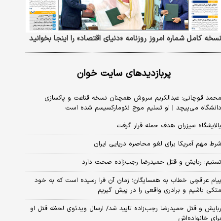
سخه کامل شماره امروز روزنامه «دنیای‌ اقتصاد» را اینجا بخوانید
پربازدیدهای سایت خوان
حمد قوچانی: عبدالکریم سروش همچنان نسخه قناعت و پاکسازی
انشگاه می‌پیچد | او تسلیم موج نئومارکسیسم شده است
الایشگاه سیزران هدف حمله قرار گرفت
رط مهم آمریکا برای لغو محاصره دریایی ایران
سنیم: ربایش و قتل حمیدرضا رجب‌زاده صحت دارد
یام عراقچی خطاب به همسایگان؛ زمان آن فرا رسیده است که به خود
تکی باشیم و برادری واقعی را در پیش گیریم
بایش و قتل حمیدرضا رجب‌زاده تایید شد/ ارسال ویدئوی لحظه قتل او
رای خانواده‌اش