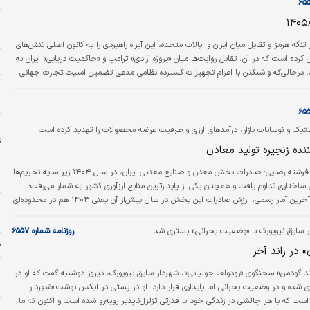
ح
ح
تنگه هرمز و تقابل میان ایران و ایالات متحده، این آبراه راهبردی را به کانون اصلی تنش‌های
ل کرده است که در آن، تقابل روایت‌ها میان «پروژه آزادی» ترامپ و «حاکمیت دریایی» ایران به
س
 درحالی‌که واشنگتن با اعزام تجهیزات گسترده نظامی مدعی تضمین امنیت تجارت جهانی
و
بازتعریف محدوده تحت کنترل خود و هشدار به نیروهای بیگانه، هرگونه حضور بدون
م
 آتش‌بس تلقی می‌کند. این وضعیت پیچیده، بازتاب‌های متفاوتی در مطبوعات داخلی
از…
ا
تیک و نوسانات بازار، درآمدهای ارزی و ظرفیت عرضه محصولات را تهدید کرده است
ع
نده زنجیره تولید معادن
ح
 فرشته رضایی:
صادرات بخش معدن و صنایع معدنی ایران، در سال ۱۴۰۴ زیر سایه تحریم‌ها
خ
اختاری تداوم یافت و همچنان یکی از پایدارترین منابع ارزآوری کشور به شمار می‌رفت؛
به‌‌طوری‌که طبق آخرین آمار رسمی، ارزش صادرات این بخش در سال پیش‌از آن یعنی ۱۴۰۳ هم در محدوده‌ای
ا
ک به ۱۳‌میلیارد دلار قرار گرفت. این روند، هرچند با نوساناتی همراه بود، اما نشان می‌داد زنجیره معدن
ا
به‌‌ویژه در بخش‌هایی مانند فولاد، مس و آلومینیوم توانسته است خود را با شرایط پیچیده
ر سابق نیویورک با «وضعیت بحرانی» بستری شد
روزنامه شماره ۶۵۵۷
هد و سهم قابل ‌قبولی در…
ق
» در راند آخر
تد گودمن» سخنگوی «رودولف جولیانی»، شهردار سابق نیویورک، دیروز دوشنبه گفت که او در
خ
 شده و در وضعیت بحرانی اما پایداری قرار دارد. او در پستی در ایکس نوشت:«شهردار
است که با هر چالشی در زندگی خود با قدرتی تزلزل‌ناپذیر روبه‌رو شده است و اکنون که ما