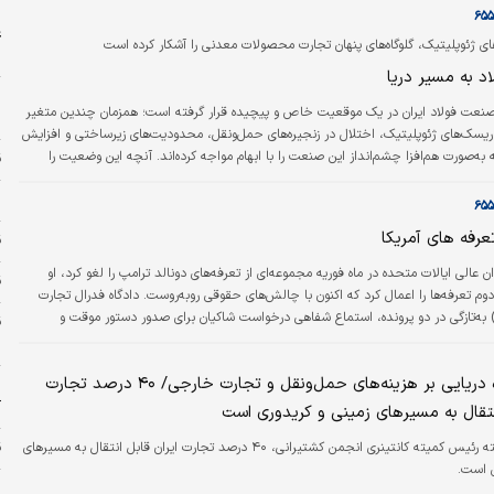
ر
ع
ی ژئوپلیتیک، گلوگاه‌های پنهان تجارت محصولات معدنی را آشکار کرده است
خ
د به مسیر دریا
نعت فولاد ایران در یک موقعیت خاص و پیچیده قرار گرفته است؛ همزمان چندین متغیر
س
ریسک‌های ژئوپلیتیک، اختلال در زنجیره‌های حمل‌ونقل، محدودیت‌های زیرساختی و افزایش
ه به‌صورت هم‌افزا چشم‌انداز این صنعت را با ابهام مواجه کرده‌اند. آنچه این وضعیت را
ق
 صرفا بروز یک شوک مقطعی نیست، بلکه وابستگی ساختاری این صنعت به تجارت دریایی
س
ر شرایط بحران، خود را با شدت بیشتری نشان می‌دهد.
عرفه های آمریکا
ق
ن عالی ایالات متحده در ماه فوریه مجموعه‌ای از تعرفه‌های دونالد ترامپ را لغو کرد، او
قی
وم تعرفه‌ها را اعمال کرد که اکنون با چالش‌های حقوقی روبه‌روست. دادگاه فدرال تجارت
ین‌الملل (CIT) به‌تازگی در دو پرونده، استماع شفاهی درخواست شاکیان برای صدور دستور موقت و
 این عوارض جدید را برگزار کرد. طی این جلسه سه‌ساعته، پرسش‌های قضات نشان می‌داد
س
چنین دستوری اندک است. بنابراین، به‌نظر می‌رسد این پرونده‌ها وارد مرحله بعدی
آثار محاصره دریایی بر هزینه‌های حمل‌ونقل و تجارت خارجی/ ۴۰ درصد تجارت
ال‌های تکمیلی…
پ
آ
انتقال به مسیرهای زمینی و کریدوری است
بنا به گفته رئیس کمیته کانتینری انجمن کشتیرانی، ۴۰ درصد تجارت ایران قابل انتقال به مسیرهای
ق
ی است.
ا