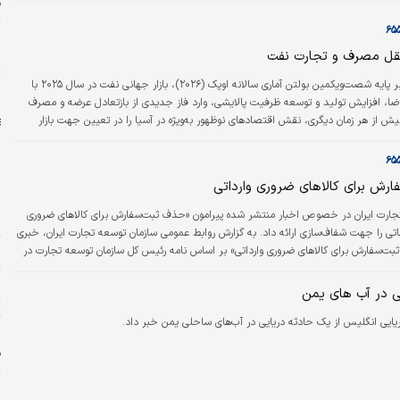
ق
پ
ثقل مصرف و تجارت نفت
ب
دنیای‌ اقتصاد: بر پایه شصت‌ویکمین بولتن آماری سالانه اوپک (۲۰۲۶)، بازار جهانی نفت در سال ۲۰۲۵ با
ب
ضا، افزایش تولید و توسعه ظرفیت پالایشی، وارد فاز جدیدی از بازتعادل عرضه و مصرف
ش از هر زمان دیگری، نقش اقتصادهای نوظهور به‌ویژه در آسیا را در تعیین جهت بازار
برجسته می‌کند. بر اساس داده‌های مذکوره، تقاضای جهانی نفت در سال ۲۰۲۵ روزانه یک‌میلیون و ۳۰۰هزار
ن افزایش یافته و به میانگین ۱۰۵‌میلیون و ۱۵۰هزار بشکه در روز رسیده است.
رش برای کالاهای ضروری وارداتی
ا
جارت ایران در خصوص اخبار منتشر شده پیرامون «حذف ثبت‌سفارش برای کالاهای ضروری
ا
تی را جهت شفاف‌سازی ارائه داد. به گزارش روابط عمومی سازمان توسعه تجارت ایران، خبری
ثبت‌سفارش برای کالاهای ضروری وارداتی» بر اساس نامه رئیس کل سازمان توسعه تجارت در
ج
ای برخط و کانال‌های خبری منتشر شد. در ادامه نکات تکمیلی سازمان توسعه تجارت ایران بر
ا
اف کردن آن آورده می‌شود.
ی در آب‌ های یمن
ت
یایی انگلیس از یک حادثه دریایی در آب‌های ساحلی یمن خبر داد.
ر
ف
ح