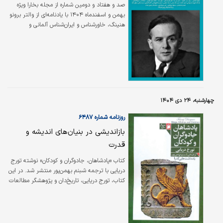
صد و هفتاد و دومین شماره از مجله بخارا ویژه
بهمن و اسفندماه ۱۴۰۴ با یادنامه‌ای از والتر برونو
هنینگ، خاورشناس و ایران‌شناس آلمانی و
انگلیسی منتشر شد. والتر برونو هنینگ زاده ۲۶
اوت ۱۹۰۸ در پروس شرقی و درگذشته ۸ ژانویه
۱۹۶۷ در برکلی کالیفرنیا متخصص زبان‌های
باستانی ایرانی و پیشگام در پژوهش‌های آیین مانی
بود.این محقق را بدون اغراق می‌توان یکی از
برجسته‌ترین فیلولوژیست‌های قرن گذشته
دانست.
چهارشنبه، ۲۴ دی ۱۴۰۴
روزنامه شماره ۶۴۸۷
بازاندیشی در بنیان‌های اندیشه و
قدرت
کتاب «پادشاهان، جادوگران و کودکان» نوشته تورج
دریایی با ترجمه شبنم بهمن‌پور منتشر شد. در این
کتاب، تورج دریایی، تاریخ‌دان و پژوهشگر مطالعات
ایران باستان، خوانندگان را به تاملی عمیق در
نسبت تاریخ، اسطوره و انسان فرامی‌خواند.
پادشاهان، جادوگران و کودکان نه صرفا مجموعه‌ای
از یادداشت‌های تاریخی، بلکه بازاندیشی در