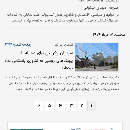
نویسنده: Ranjay Gulati
مترجم: مهدی نیکوئی
در ابهام‌های سیاسی، اقتصادی و فناوری، رهبران کسب‌وکار اغلب تمایلی به اقدامات
جسورانه ندارند. برخی از آنها میخکوب می‌شوند و قادر به تصمیم‌گیری نیستند.
سه‌شنبه، ۰۷ مرداد ۱۴۰۴
آسمان زیر تور؛
روزنامه شماره ۶۳۴۹
سربازان اوکراینی برای مقابله با
پهپادهای روسی به فناوری باستانی پناه
برده‌اند
دنیای‌اقتصاد: در شهر کوستیانتینیفکا و دیگر مناطق خط مقدم جبهه شرقی اوکراین،
سربازان در مواجهه با جنگ پهپادی پیچیده و مرگبار روسیه، برای بقا به یک فناوری
باستانی پناه برده‌اند: تورهای ماهی‌گیری. این تورها که در امتداد جاده‌ها نصب
شده‌اند، با به دام انداختن پهپادهای انتحاری کوچک، پوششی حیاتی برای نیروهای
اوکراینی فراهم می‌کنند. با این حال، این دفاع ساده در برابر یک تهدید پیشرفته،
۶
۵
۴
۳
۲
۱
گویای وضعیت وخیم در این شهر است که در آستانه محاصره کامل در بحبوحه
حملات تابستانی روسیه قرار دارد.