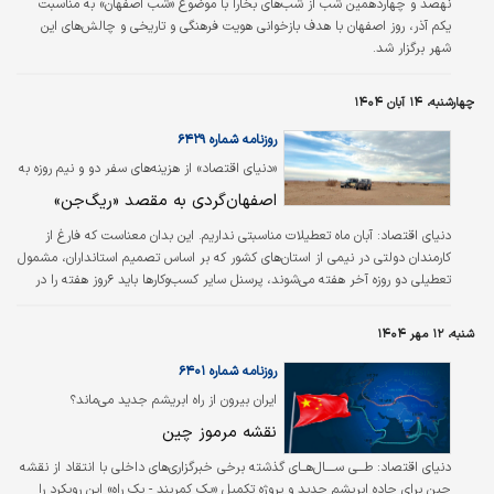
نهصد و چهاردهمین شب از شب‌های بخارا با موضوع «شب اصفهان» به مناسبت
یکم آذر، روز اصفهان با هدف بازخوانی هویت فرهنگی و تاریخی و چالش‌های این
شهر برگزار شد.
چهارشنبه، ۱۴ آبان ۱۴۰۴
روزنامه شماره ۶۴۲۹
«دنیای اقتصاد» از هزینه‌های سفر دو و نیم روزه به
کویر و جنگل گزارش می‌دهد
اصفهان‌گردی به مقصد «ریگ‌جن»
دنیای اقتصاد:
آبان ماه تعطیلات مناسبتی نداریم. این بدان معناست که فارغ از
کارمندان دولتی در نیمی از استان‌های کشور که بر اساس تصمیم استانداران،‌ مشمول
تعطیلی دو روزه آخر هفته می‌شوند،‌ پرسنل سایر کسب‌وکارها باید ۶روز هفته را در
آبان سر کارشان حاضر شوند.
شنبه، ۱۲ مهر ۱۴۰۴
روزنامه شماره ۶۴۰۱
ایران بیرون از راه ابریشم جدید می‌ماند؟
نقشه مرموز چین
دنیای اقتصاد:
طـــی ســــال‌هــای گذشته برخی خبرگزاری‌های داخلی با انتقاد از نقشه
چین برای جاده ابریشم جدید و پروژه تکمیل «یک کمربند - یک راه» این رویکرد را