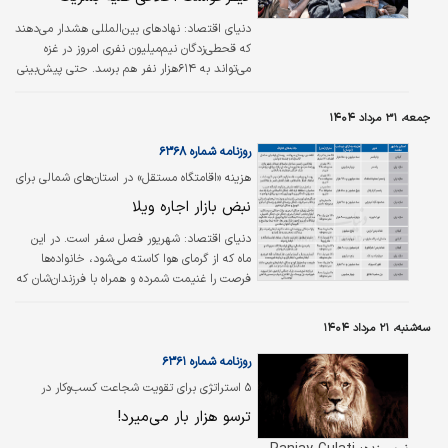
دنیای اقتصاد:
نهادهای بین‌المللی هشدار می‌دهند
که قحطی‌زدگان نیم‌میلیون نفری امروز در غزه
می‌تواند به ۶۱۴هزار نفر هم برسد. حتی پیش‌بینی
شده که تا ژوئن ۲۰۲۶، ۱۳۲هزار کودک زیر پنج‌سال
در معرض خطر مرگ ناشی از سوءتغذیه حاد قرار
جمعه، ۳۱ مرداد ۱۴۰۴
گیرند.
روزنامه شماره ۶۳۶۸
هزینه «اقامتگاه مستقل» در استان‌های شمالی برای
مسافران چقدر است؟
نبض بازار اجاره ویلا
دنیای اقتصاد:
شهریور فصل سفر است. در این
ماه که از گرمای هوا کاسته می‌شود،‌ خانواده‌ها
فرصت را غنیمت شمرده و همراه با فرزندان‌شان که
هفته‌های آخر تعطیلات تابستانی را می‌گذرانند
راهی مناطق ییلاقی می‌شوند.
سه‌شنبه، ۲۱ مرداد ۱۴۰۴
روزنامه شماره ۶۳۶۱
۵ استراتژی برای تقویت شجاعت کسب‌وکار در
شرایط مبهم؛
ترسو هزار بار می‌میرد!