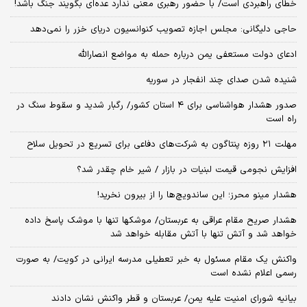
خطای راهبردی است/ با حضور رهبری معنی ندارد عده‌ای بگویند جنگ باشد!
حاجی دلیگانی: مجلس اجازه تصویب کنوانسیون دریای خزر را نمی‌دهد
ادعای دولت مستعفی یمن درباره حمله به مواضع انصارالله
شنیده شدن صدای چند انفجار در سوریه
صدور هشدار هواشناسی برای ۴ استان کشور/ رگبار شدید و سقوط سنگ در
راه است
مهلت ۲۱ روزه پنتاگون به شرکت‌های دفاعی برای تسریع در تحویل سلاح
افزایش نجومی قیمت لبنیات در بازار / شیر خام چقدر شد؟
هشدار مینو محرز؛ این ساندویچ‌ها را از بیرون نخرید!
هشدار صریح مقام عراقی به عربستان/ موشکها تنها با موشک پاسخ داده
خواهد شد و آتش تنها با آتش مقابله خواهد شد
واکنش یک مقام مسئول به خبر تعطیلی مدرسه ایرانی در کویت/ به صورت
رسمی اعلام نشده است
بیانیه شورای امنیت علیه یمن/ عربستان و قطر واکنش نشان دادند