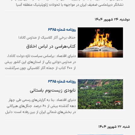
نشانگر دیپلماسی ضعیف ایران در مواجهه با تحولات ژئوپلیتیک منطقه آسیا
دانستند، آن هم با نظر به نقش باستانی ایران در این گذرگاه تجاری مهم.
دوشنبه، ۲۴ شهریور ۱۴۰۴
روزنامه شماره ۶۳۸۵
حذف برخی آثار کلاسیک از مدارس کانادا
بحث‌برانگیز شد؛
کتاب‌هراسی در لباس اخلاق
دنیای اقتصاد:
براساس سیاست تازه دولت کانادا،
در مدارس دولتی یکی از استان‌های این کشور بیش
از ۲۰۰ کتاب از جمله آثار کلاسیکی چون سرگذشت
ندیمه، دنیای قشنگ نو و ۱۹۸۴ از کتابخانه‌های
مدارس حذف خواهند شد؛ اقدامی که واکنش‌های
روزنامه شماره ۶۳۸۵
زیادی در پی داشته و این پرسش فلسفی و اخلاقی
نابودی زیست‌بوم باستانی
را بار دیگر مطرح کرده که مرز بین رعایت اخلاق و
حساسیت‌های غیرضروری کجاست؟
دنیای اقتصاد: بنا به گزارش‌های رسمی طی چهار
دهه گذشته بیش از ۶۰ درصد جنگل‌های هیرکانی
در بخش‌های شمالی ایران از بین رفته است؛ دلیل
این روند ویرانگر عمدتا هجوم سازندگان ویلا و نیز
بهره‌برداری از معادن نهفته در درون این جنگل‌ها
شنبه، ۲۲ شهریور ۱۴۰۴
عنوان شده است. موج ویلاسازی که معمولا با