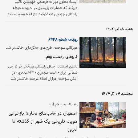
ایسنا: معاون میراث فرهنگی خوزستان تاکید
می‌کند که «عملیات پل‌سازی در حریم محوطه
باستانی جوبجی «صددرصد متوقف» شده است.»
شنبه، ۰۸ آذر ۱۴۰۴
روزنامه شماره ۶۴۴۸
هیرکانی سوخت، طرح‌های جنگل‌داری خاکستر شد
نابودی زیست‌بوم
دنیای اقتصاد:
جنگل باستانی هیرکانی در نواحی
شمالی ایران - الیت مازندران - ۲۴شبانه‌روز، در
آتش سوخت. هزاران اصله درخت خاکستر شد
و‌جانوران زیادی از بین رفتند. آتش‌سوزی‌های بزرگ
با منشأ انسانی طی چند دهه گذشته کل
سه‌شنبه، ۰۴ آذر ۱۴۰۴
جنگل‌های کشور به‌خصوص نواحی زاگرس و البرز را
تهدید کرده و به خطر انداخته است.
به مناسبت یکم آذر؛
اصفهان در «شب‌های بخارا»؛ بازخوانی
هویت تاریخی یک شهر از گذشته تا
امروز