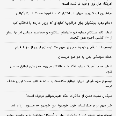
آمریکا: حال وی وخیم تر شده است
بیشترین آب شیرین جهان در اختیار کدام کشورهاست؟ + اینفوگرافی
«جام زهر» پزشکیان برای عراقچی/ کنایه‌ای که وزیر خارجه را غافلگیر کرد
ادعای تازه سنتکام درباره ناو «آبراهام لینکلن» و محاصره دریایی ایران/ بیش
از ۳۰ کشتی اجازه عبور گرفتند
توضیحات عراقچی درباره ماجرای سهم ۵۰ درصدی ایران از خزر+ فیلم
حمله موشکی یمن به مواضع عربستان
ادعای جدید آمریکا درباره تنگه هرمز/انتظار می‌رود به زودی توافق حاصل
شود
توضیح مهم فیدان درباره توافق مکه/مشابه ماده ۵ ناتو است؛ ایران هدف
نیست
سیگنال‌ مثبت عمان از مذاکرات تنگه هرمز/توافق نزدیک است؟
خبر مهم برای متقاضیان خرید خودرو/ این خودرو ۸۰ میلیون ارزان شد
نسخه‌ مهم ظریف درباره مذاکرات ایران و آمریکا /پیشنهاد وزیر خارجه پیشین