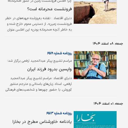
چرا اطلس فرونشست زمین در کشور «محرمانه»
اعلام شده است؟ «دنیای‌اقتصاد» پیامد بی‌اطلاعی
فرونشست محرمانه است؟
عمومی درباره «تهدید زیرزمینی» شهرها را بررسی
می‌کند
دنیای‌ اقتصاد :
نقشه به‌روز‌شده «پهنه‌های در خطر
فرونشست زمین»، از دسترس عموم خارج شده و
به خاطر آنچه «محرمانه بودن» این اطلس عنوان
می‌شود، فقط در اختیار برخی دستگاه‌های دولتی
است. اما یک صاحب‌نظر علوم زمین به
جمعه، ۰۸ اسفند ۱۴۰۴
«دنیای‌اقتصاد» اعلام کرد، محرمانه‌پنداری موقعیت
«فرونشست» به ۳ دلیل، غیرعلمی و خود عامل
روزنامه شماره ۶۵۱۹
شکست در برابر این تهدید است.
مراسم تشییع پیکر عبدالمجید ارفعی برگزار شد؛
واپسین بدرود فرزند ایران
دنیای اقتصاد:
مراسم تشییع پیکر عبدالمجید
ارفعی، استاد زبان‌های باستانی و مترجم منشور
کوروش، با حضور چهره‌ها و شخصیت‌های فرهنگی
در مرکز دایره‌المعارف بزرگ اسلامی برگزار شد. او از
معدود بازماندگان عیلام‌شناسی در جهان بود و
جمعه، ۰۱ اسفند ۱۴۰۴
نقش موثری در بازگرداندن الواح هخامنشی از
آمریکا به ایران داشت و تا واپسین روزهای زندگی
روزنامه شماره ۶۵۱۳
خود نیز همچنان پیگیر استرداد باقی‌مانده و
یادنامه خاورشناس مطرح در بخارا
خوانش این الواح بود.