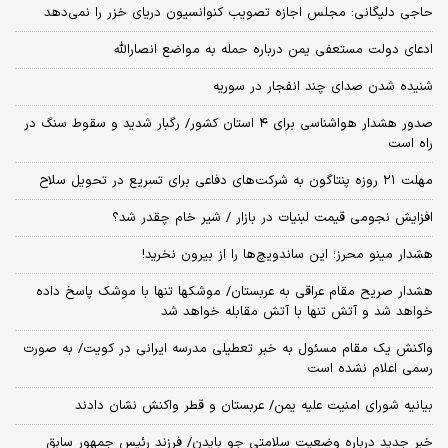
حاجی دلیگانی: مجلس اجازه تصویب کنوانسیون دریای خزر را نمی‌دهد
ادعای دولت مستعفی یمن درباره حمله به مواضع انصارالله
شنیده شدن صدای چند انفجار در سوریه
صدور هشدار هواشناسی برای ۴ استان کشور/ رگبار شدید و سقوط سنگ در
راه است
مهلت ۲۱ روزه پنتاگون به شرکت‌های دفاعی برای تسریع در تحویل سلاح
افزایش نجومی قیمت لبنیات در بازار / شیر خام چقدر شد؟
هشدار مینو محرز؛ این ساندویچ‌ها را از بیرون نخرید!
هشدار صریح مقام عراقی به عربستان/ موشکها تنها با موشک پاسخ داده
خواهد شد و آتش تنها با آتش مقابله خواهد شد
واکنش یک مقام مسئول به خبر تعطیلی مدرسه ایرانی در کویت/ به صورت
رسمی اعلام نشده است
بیانیه شورای امنیت علیه یمن/ عربستان و قطر واکنش نشان دادند
خبر جدید درباره وضعیت سلامتی جو بایدن/ فرزند رئیس جمهور سابق