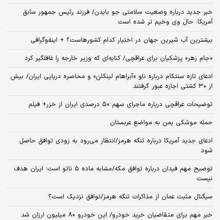
خبر جدید درباره وضعیت سلامتی جو بایدن/ فرزند رئیس جمهور سابق
آمریکا: حال وی وخیم تر شده است
بیشترین آب شیرین جهان در اختیار کدام کشورهاست؟ + اینفوگرافی
«جام زهر» پزشکیان برای عراقچی/ کنایه‌ای که وزیر خارجه را غافلگیر کرد
ادعای تازه سنتکام درباره ناو «آبراهام لینکلن» و محاصره دریایی ایران/ بیش
از ۳۰ کشتی اجازه عبور گرفتند
توضیحات عراقچی درباره ماجرای سهم ۵۰ درصدی ایران از خزر+ فیلم
حمله موشکی یمن به مواضع عربستان
ادعای جدید آمریکا درباره تنگه هرمز/انتظار می‌رود به زودی توافق حاصل
شود
توضیح مهم فیدان درباره توافق مکه/مشابه ماده ۵ ناتو است؛ ایران هدف
نیست
سیگنال‌ مثبت عمان از مذاکرات تنگه هرمز/توافق نزدیک است؟
خبر مهم برای متقاضیان خرید خودرو/ این خودرو ۸۰ میلیون ارزان شد