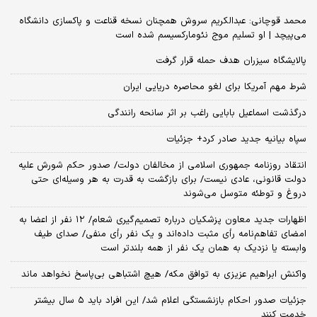
محمد قوچانی: عبدالکریم سروش همچنان نسخه قناعت و پاکسازی دانشگاه
می‌پیچد | او تسلیم موج نئومارکسیسم شده است
پالایشگاه سیزران هدف حمله قرار گرفت
شرط مهم آمریکا برای لغو محاصره دریایی ایران
درگذشت اسماعیل بابایی راغب بر اثر سانحه رانندگی
سپاه بیانیه جدید صادر کرد+ جزئیات
انتقاد روزنامه جمهوری اسلامی از مخالفان دولت/ صدور حکم شورش علیه
دولت قانونی، عادی نیست/ برای بازگشت به قدرت به هر وسیله‌ای حتی
دروغ و توطئه متوسل می‌شوند
اظهارات جدید معاون پزشکیان درباره تصمیم‌گیری شعام/ ۱۲ نفر از اعضا به
امضای تفاهم‌نامه رأی مثبت داده‌اند و یک نفر رأی منفی/ صدای طیف
وابسته یا نزدیک به همان یک نفر از همه بلندتر است
واکنش ابراهیم عزیزی به توافق مکه/ هیچ اشتباهی بی‌پاسخ نخواهد ماند
جزئیات صدور احکام بازنشستگی اعلام شد/ این افراد باید ۵ سال بیشتر
خدمت کنند