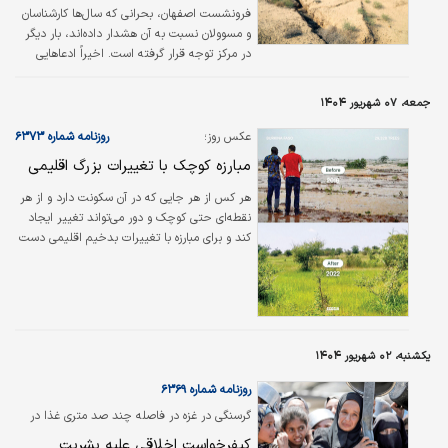
فرونشست اصفهان، بحرانی که سال‌ها کارشناسان
و مسوولان نسبت به آن هشدار داده‌اند، بار دیگر
در مرکز توجه قرار گرفته است. اخیراً ادعاهایی
مبنی بر وجود ۲۷ میلیارد مترمکعب خلأ زیرزمین و
فرو رفتن ۶ متری شهر طی ۳۰ سال آینده مطرح
جمعه، ۰۷ شهریور ۱۴۰۴
شده اما پرسش این است که این ارقام تا چه اندازه
واقعی و علمی هستند؟
عکس‌ روز؛
روزنامه شماره ۶۳۷۳
مبارزه کوچک با تغییرات بزرگ اقلیمی
هر کس از هر جایی که در آن سکونت دارد و از هر
نقطه‌ای حتی کوچک و دور می‌تواند تغییر ایجاد
کند و برای مبارزه با تغییرات بدخیم اقلیمی دست
به کار شود. کارهای به ظاهر کوچکی همچون کاشت
درخت، یکی از بهترین اقدامات برای گذار به
تغییرات مثبت اقلیمی است که نمونه آن را
می‌توان در بورکینافاسو مشاهده کرد. درست زمانی
که ساوانا در بورکینافاسو در سال ۲۰۱۶، تقریبا
یکشنبه، ۰۲ شهریور ۱۴۰۴
خالی از درخت بود و به مردم محلی گفته شد که
«شما نمی‌توانید این زمین را دوباره جنگل‌کاری کنید،
روزنامه شماره ۶۳۶۹
زیرا به ندرت باران می‌بارد»، آنها با کمک شرکای
گرسنگی در غزه در فاصله چند صد متری غذا در
خود…
حال وقوع است؛
کیفرخواست اخلاقی علیه بشریت