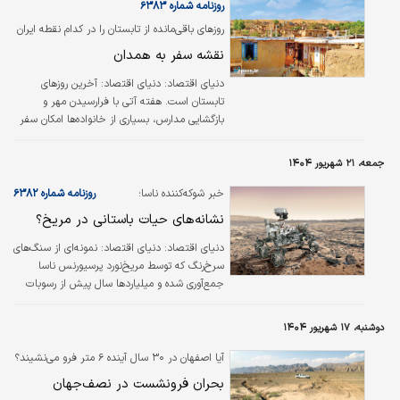
مقیاس بزرگ، مصالح مصنوعی و دخالت شدید در
روزنامه شماره ۶۳۸۳
بستر طبیعی همراه است اکوسیستم این جنگل‌های
روزهای باقی‌مانده از تابستان را در کدام نقطه ایران
باستانی را به نابودی کشانده است.
سپری کنیم؟
نقشه سفر به همدان
دنیای اقتصاد:
دنیای اقتصاد: آخرین روزهای
تابستان است. هفته آتی با فرارسیدن مهر و
بازگشایی مدارس،‌ بسیاری از خانواده‌ها امکان سفر
را از دست می‌دهند.
جمعه، ۲۱ شهریور ۱۴۰۴
خبر شوکه‌کننده ناسا؛
روزنامه شماره ۶۳۸۲
نشانه‌های حیات باستانی در مریخ؟
دنیای اقتصاد:
دنیای اقتصاد: نمونه‌ای از سنگ‌های
سرخ‌رنگ که توسط مریخ‌نورد پرسیورنس ناسا
جمع‌آوری شده و ‌میلیاردها سال پیش از رسوبات
کف یک دریاچه شکل گرفته است، حاوی نشانه‌های
احتمالی حیات میکروبی باستانی در مریخ است.
دوشنبه، ۱۷ شهریور ۱۴۰۴
طبق گفته دانشمندان اگرچه مواد معدنی مشاهده
‌شده در این نمونه نیز می‌توانند از طریق فرآیندهای
آیا اصفهان در ۳۰ سال آینده ۶ متر فرو می‌نشیند؟
غیرزیستی شکل گرفته باشند.
بحران فرونشست در نصف‌جهان