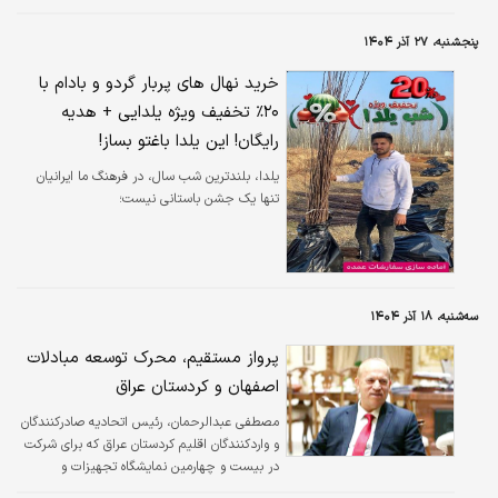
یلدا را تجربه کردند. سفره‌های رنگین یلدا، بزرگ و
کوچک، پر و خالی، متنوع و ساده، بهانه‌ای شدند
پنجشنبه، ۲۷ آذر ۱۴۰۴
تا ایرانیان این رسم کهن و باستانی را به جا آورند.
اگرچه طی چند روز گذشته نوسانات بازار در حوزه
خرید نهال‌ های پربار گردو و بادام با
میوه و خشکبار و انواع خوراکی‌ها باعث شد بازار
۲۰٪ تخفیف ویژه یلدایی + هدیه
شب یلدا متفاوت‌تر از سال‌ها گذشته باشد؛ تفاوتی
رایگان! این یلدا باغتو بساز!
که به نحوی بر حجم و گستره مراسم باستانی شب
یلدا در کشور بی‌تاثیر نبود.
یلدا، بلندترین شب سال، در فرهنگ ما ایرانیان
تنها یک جشن باستانی نیست؛
سه‌شنبه، ۱۸ آذر ۱۴۰۴
پرواز مستقیم، محرک توسعه مبادلات
اصفهان و کردستان عراق
مصطفی عبدالرحمان، رئیس اتحادیه صادرکنندگان
و واردکنندگان اقلیم کردستان عراق که برای شرکت
در بیست و چهارمین نمایشگاه تجهیزات و
تاسیسات صنایع سرمایشی و گرمایشیِ اصفهان به