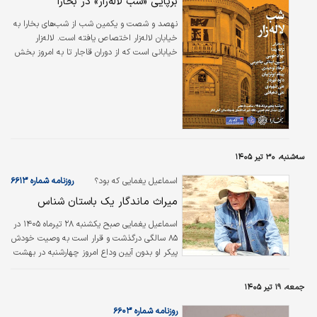
برپایی «شب لاله‌زار» در بخارا
نهصد و شصت و یکمین شب از شب‌های بخارا به
خیابان لاله‌زار اختصاص یافته است. لاله‌زار
خیابانی است که از دوران قاجار تا به امروز بخش
مهمی از تحولات فرهنگی، اجتماعی، هنری و حتی
سیاسی ایران معاصر را رقم زده است؛ باغی که بدل
به خیابان شد و خیابانی که ایران را متحول کرد.
سه‌شنبه، ۳۰ تیر ۱۴۰۵
اسماعیل یغمایی که بود؟
روزنامه شماره ۶۶۱۳
میراث ماندگار یک باستان شناس
اسماعیل یغمایی صبح یکشنبه ۲۸ تیرماه ۱۴۰۵ در
۸۵ سالگی درگذشت و قرار است به وصیت خودش
پیکر او بدون آیین وداع امروز چهارشنبه در بهشت
زهرا به خاک سپرده شود. او اما که بود و برای
میراث ملی این سرزمین چه کرد؟
جمعه، ۱۹ تیر ۱۴۰۵
روزنامه شماره ۶۶۰۳