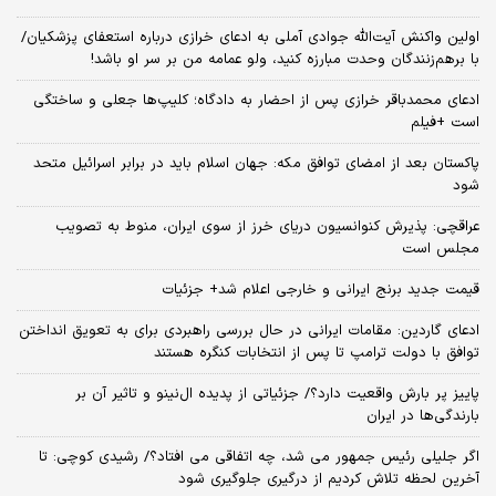
اولین واکنش آیت‌الله جوادی آملی به ادعای خرازی درباره استعفای پزشکیان/
با برهم‌زنندگان وحدت مبارزه کنید، ولو عمامه من بر سر او باشد!
ادعای محمدباقر خرازی پس از احضار به دادگاه؛ کلیپ‌ها جعلی و ساختگی
است +فیلم
پاکستان بعد از امضای توافق مکه: جهان اسلام باید در برابر اسرائیل متحد
شود
عراقچی: پذیرش کنوانسیون دریای خرز از سوی ایران، منوط به تصویب
مجلس است
قیمت جدید برنج ایرانی و خارجی اعلام شد+ جزئیات
ادعای گاردین: مقامات ایرانی در حال بررسی راهبردی برای به تعویق انداختن
توافق با دولت ترامپ تا پس از انتخابات کنگره هستند
پاییز پر بارش واقعیت دارد؟/ جزئیاتی از پدیده ال‌نینو و تاثیر آن بر
بارندگی‌ها در ایران
اگر جلیلی رئیس جمهور می شد، چه اتفاقی می افتاد؟/ رشیدی کوچی: تا
آخرین لحظه تلاش کردیم از درگیری جلوگیری شود