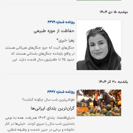
بنیان‌های اندیشه و قدرت در تمدن ایرانی است؛
پژوهشی میان‌رشته‌ای که در آن نویسنده از مرزهای
دوشنبه، ۱۵ دی ۱۴۰۴
تاریخ‌نگاری سنتی فراتر می‌رود و پرسش‌های
فلسفی و انسان‌شناختی را به دل متن‌های باستانی
روزنامه شماره ۶۴۷۹
می‌برد.
حفاظت از موزه طبیعی
زهرا خبری*
جنگل‌های الیت که جزو جنگل‌های هیرکانی هستند
در واقع بازمانده جنگل‌های باستانی هستند که
حدود ۲۵ تا ۵۰‌میلیون سال قدمت دارند. این
جنگل‌ها به عنوان «موزه طبیعی» یا فسیل زنده
شناخته می‌شوند. به عبارتی این جنگل‌ها بخشی از
هویت تاریخی شمال کشورمان هستند که علاوه بر
یکشنبه، ۳۰ آذر ۱۴۰۴
زندگی اقوام مختلف دارای پوشش جانوری غنی نیز
هستند.
روزنامه شماره ۶۴۶۷
طولانی‌ترین شب سال چگونه گذشت؟
گران‌ترین یلدای ایرانی‌ها
دنیای‌اقتصاد: یلدای ۱۴۰۴ هم رفت. همه به نوعی
بلندترین شب سال را سپری کردند. خیلی‌ها در کنار
خانواده و برخی در حین خدمت و وظیفه شغلی،