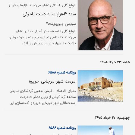
الواح گِلی باستانی نشان می‌دهند بازارها پیش از
آنکه اقتصاددانان سازوکارشان را توضیح دهند،
سند ۴هزار ساله دست نامرئی
به‌خوبی کار می‌کردند
سورس پیرپوینت*
الواح گِلی کشف‌شده در آسیای صغیر نشان
می‌دهند که نظمی تجاری، پیچیده و خودجوش،
نزدیک به چهار هزار سال پیش از آنکه
اقتصاددانان نحوه عملکرد بازارها را توضیح دهند،
شکل گرفته و به‌خوبی عمل می‌کرده است.
شنبه، ۲۳ خرداد ۱۴۰۵
روزنامه شماره ۶۵۸۸
مرمت شهر مرجانی حریره
دنیای‌ اقتصاد – کیش: معاون گردشگری سازمان
منطقه آزاد کیش از پایان عملیات مرمت
استحفاظی شهر تاریخی حریره و آماده‌سازی این
محوطه باستانی برای بازدید گردشگران خبر داد.
چهارشنبه، ۲۰ خرداد ۱۴۰۵
روزنامه شماره ۶۵۸۶