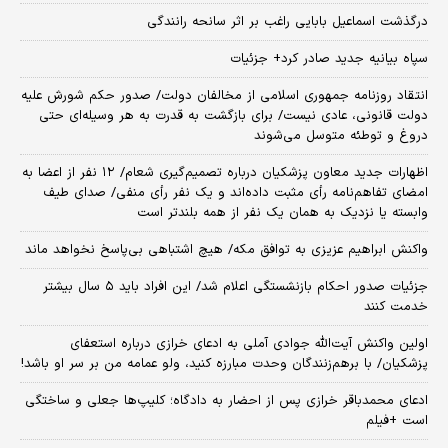
درگذشت اسماعیل بابایی راغب بر اثر سانحه رانندگی
سپاه بیانیه جدید صادر کرد+ جزئیات
انتقاد روزنامه جمهوری اسلامی از مخالفان دولت/ صدور حکم شورش علیه
دولت قانونی، عادی نیست/ برای بازگشت به قدرت به هر وسیله‌ای حتی
دروغ و توطئه متوسل می‌شوند
اظهارات جدید معاون پزشکیان درباره تصمیم‌گیری شعام/ ۱۲ نفر از اعضا به
امضای تفاهم‌نامه رأی مثبت داده‌اند و یک نفر رأی منفی/ صدای طیف
وابسته یا نزدیک به همان یک نفر از همه بلندتر است
واکنش ابراهیم عزیزی به توافق مکه/ هیچ اشتباهی بی‌پاسخ نخواهد ماند
جزئیات صدور احکام بازنشستگی اعلام شد/ این افراد باید ۵ سال بیشتر
خدمت کنند
اولین واکنش آیت‌الله جوادی آملی به ادعای خرازی درباره استعفای
پزشکیان/ با برهم‌زنندگان وحدت مبارزه کنید، ولو عمامه من بر سر او باشد!
ادعای محمدباقر خرازی پس از احضار به دادگاه؛ کلیپ‌ها جعلی و ساختگی
است +فیلم