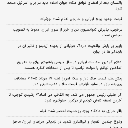
پاکستان بعد از امضای توافق مکه: جهان اسلام باید در برابر اسرائیل متحد
شود
قیمت جدید برنج ایرانی و خارجی اعلام شد+ جزئیات
عراقچی: پذیرش کنوانسیون دریای خرز از سوی ایران، منوط به تصویب
مجلس است
پاییز پر بارش واقعیت دارد؟/ جزئیاتی از پدیده ال‌نینو و تاثیر آن بر
بارندگی‌ها در ایران
ادعای گاردین: مقامات ایرانی در حال بررسی راهبردی برای به تعویق
انداختن توافق با دولت ترامپ تا پس از انتخابات کنگره هستند
پیش‌بینی قیمت طلا، دلار و سکه امروز شنبه ۱۷ مرداد ۱۴۰۵/ معادلات
پیچیده بازار در سایه افزایش قیمت طلا و عقب‌نشینی دلار
اگر جلیلی رئیس جمهور می شد، چه اتفاقی می افتاد؟/ رشیدی کوچی: تا
آخرین لحظه تلاش کردیم از درگیری جلوگیری شود
باقر خرازی به دادگاه ویژه روحانیت احضار شد+ فیلم
وقوع چندین انفجار و تیراندازی شدید در نزدیکی مرز‌های ایران/ ماجرا
چیست؟