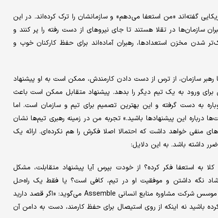
ایی گفته‌‌‌اند «من استعفا می‌‌‌دهم» و سازمانشان را ترک کرده‌‌‌اند. در این
بران سازمان‌ها در تقلا هستند تا جای نیروهای از دست رفته را پر کنند و
ک‌تر شدن مخزن استعدادها، رهبران آماده‌‌‌اند برای حفظ کارکنان خوب و
 یا رهبر سازمان، از ترس از دست دادن کارمندش، ممکن است به او پیشنهاد
 برای ورود به یک تیم دیگر را بدهد. پیشنهاد متقابل ممکن است باعث
اره به دست گرفته و این بهترین تصمیم برای تیم و سازمان است. اما
ها درباره این پیشنهادها باشید.» تجربه من در زمینه رهبری تیم‌‌‌ها نشان
های منفی خواهد داشت که احتمالا اصلا فکرش را هم نکرده‌‌‌ای. ارائه یک
ضرر داشته باشد. به این دلایل:
مند کلا به استعفا فکر کرده؟ از خودت بپرس آیا پیشنهاد متقابلت، مشکل
ای شاد نگه داشتن و موفقیت او در تیم، کافی است؟ یا فقط یک راه‌حل
چسب‌‌‌زخمی و موقتی برای فرار از حل مشکل اصلی است؟ «جیل کتز»، موسس شرکت مشاوره منابع انسانی Assemble می‌‌‌گوید: «اگر قصد دارید
ده باشید نه اینکه از روی استیصال برای حفظ کارمند، دست به دامن آن