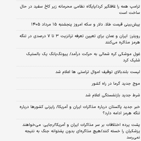
ترامپ همه را غافلگیر کرد/پایگاه نظامی محرمانه زیر کاخ سفید در حال
ساخت است
پیش‌بینی قیمت طلا، دلار و سکه امروز پنجشنبه ۱۵ مرداد ۱۴۰۵
رویترز: ایران و عمان برای تعیین تعرفه ترانزیت ۳ تا ۷ درصدی در تنگه
هرمز مذاکره می‌کنند
غول موشکی کره شمالی به حرکت درآمد/ پیونگ‌یانگ یک بالستیک
شلیک کرد
لیست بلندبالای توقیف اموال تراستی ها اعلام شد
موج جدید گرما در راه کشور
شرط جدید بازنشستگی اعلام شد
خبر جدید پاکستان درباره مذاکرات ایران و آمریکا/ رایزنی کشورها درباره
تنگه هرمز ادامه دارد؟
پشت پرده اختلافات بر سر مذاکرات ایران و آمریکا/رجایی: می‌خواهند
پزشکیان را خسته کنند/هیچ مذاکره‌ای بدون پشتوانه جنگ به نتیجه
نمی‌رسد