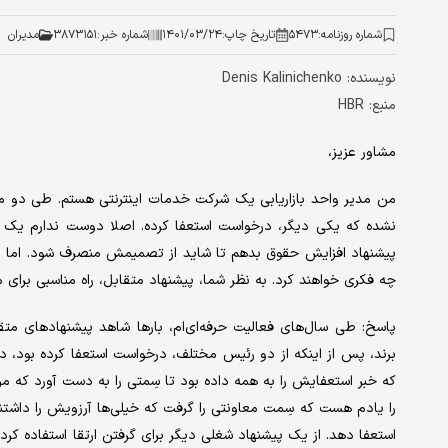
شماره روزنامه:
۵۴۷۳
تاریخ چاپ:
۱۴۰۱/۰۳/۲۴
شماره خبر:
۳۸۷۳۱۵۱
مدیران
نويسنده: Denis Kalinichenko
منبع: HBR
مشاور عزیز،
من مدیر واحد بازاریابی یک شرکت خدمات اینترنتی هستم. طی دو ماه ا
نشده که یکی دیگر، درخواست استعفا کرده. اصلا دوست ندارم یک ن
پیشنهاد افزایش حقوق بدهم تا شاید از تصمیمش منصرف شود. اما نمی‌‌‌د
چه فکری خواهند کرد. به نظر شما، پیشنهاد متقابل، راه مناسبی برای
پاسخ: طی سال‌های فعالیت حرفه‌‌‌ای‌ام، بارها شاهد پیشنهادهای متق
برند، پس از اینکه از دو رئیس مختلف، درخواست استعفا کرده بود، در 
که خبر استعفایش را به همه داده بود تا سِمتی را به دست آورد که من
را یادم هست که سِمت معاونتی را گرفت که خیلی‌‌‌ها آرزویش را داشتند
استعفا دهد. از یک پیشنهاد شغلی دیگر برای گرفتن ارتقا استفاده کرد.