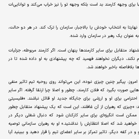
رای وجهه کارمند بد است بلکه وجهه تو را نیز خراب می‌کند و توانایی‌‌‌ات
هایتا به انتخاب خودش یا بالاجبار، سازمان را ترک کند. در هر دو حالت،
 به عنوان یک رهبر در سازمان وارد شده.
نهاد متقابل برای سایر کارمندها پنهان است. اگر کارمند مربوطه، جزئیات
ام نکند، دیگران نخواهند فهمید که چه پیشنهادی به او داده شده تا در
ا بلافاصله باخبر خواهند شد.
 امروز، پیگیر چنین چیزی نبوده، این می‌تواند روی روحیه تیم تاثیر منفی
ایی صورت بگیرد که فلان کارمند، چطور و اصلا چرا ارتقا گرفته. اگر سایر
ترامی برای او و ارزشی برای جایگاه جدید او قائل نباشند. «فلیسیتی
حوزه استعداد و عضو هیات‌مدیره انجمن WBC می‌‌‌گوید: «چیزی که رهبران از آن غافلند، این است که یک پیشنهاد متقابل چطور
مکن است انگیزه‌‌‌ای برای سایر کارکنان شود که دنبال شغلی دیگر در
خواهید شد که اصلا انتظارش را نداشتید.» او به رهبران سازمانی توصیه
 در کفه دیگر، تاثیر تمرکز بر سایر اعضای تیم را قرار دهید و ببینید آیا