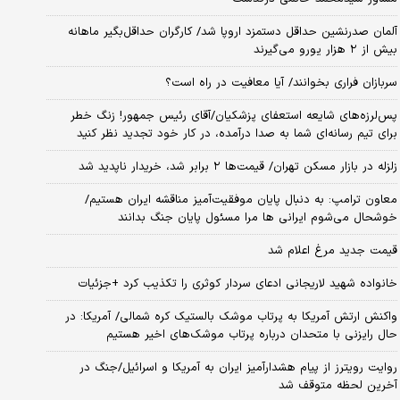
آلمان صدرنشین حداقل دستمزد اروپا شد/ کارگران حداقل‌بگیر ماهانه
بیش از ۲ هزار یورو می‌گیرند
سربازان فراری بخوانند/ آیا معافیت در راه است؟
پس‌لرزه‌های شایعه استعفای پزشکیان/آقای رئیس جمهور! زنگ خطر
برای تیم رسانه‌ای شما به صدا درآمده، در کار خود تجدید نظر کنید
زلزله در بازار مسکن تهران/ قیمت‌ها ۲ برابر شد، خریدار ناپدید شد
معاون ترامپ: به دنبال پایان موفقیت‌آمیز مناقشه ایران هستیم/
خوشحال می‌شوم ایرانی ها مرا مسئول پایان جنگ بدانند
قیمت جدید مرغ اعلام شد
خانواده شهید لاریجانی ادعای سردار کوثری را تکذیب کرد +جزئیات
واکنش ارتش آمریکا به پرتاب موشک بالستیک کره شمالی/ آمریکا: در
حال رایزنی با متحدان درباره پرتاب موشک‌های اخیر هستیم
روایت رویترز از پیام هشدارآمیز ایران به آمریکا و اسرائیل/جنگ در
آخرین لحظه متوقف شد