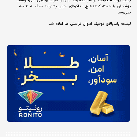
پشت پرده اختلافات بر سر مذاکرات ایران و آمریکا/رجایی: می‌خواهند
پزشکیان را خسته کنند/هیچ مذاکره‌ای بدون پشتوانه جنگ به نتیجه
نمی‌رسد
لیست بلندبالای توقیف اموال تراستی ها اعلام شد