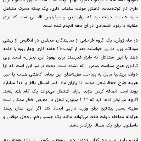
به‌ویژه دهه 1980، مارگارت تاچر، الهام گرفته شده است. جبران خسارت برای
طرح کار کوتاه‌مدت، کاهش موقت ساعات کاری، یک بسته محرک مشاغل
مورد حمایت دولت بود که ارزان‌ترین و موثرترین اقدامی است که برای
مقابله با رکود اقتصادی در آن دهه انجام شده است.
در ماه ژوئن، یک گروه فراحزبی از نمایندگان مجلس در انگلیس از ریشی
سوناک، وزیر دارایی خواستند بعد از کووید-19 هفته کاری چهار روزه را ادامه
دهد با این استدلال که «ابزار قدرتمند برای بهبود این بحران» است. ولی
تاکنون هیچ سیاست رسمی ارائه نشده است. بحث بر سر این است که آیا
دولت بریتانیا مایل به پرداخت هزینه‌های این برنامه‌ کاهشی هست یا خیر.
هزینه طرح حفظ شغل دولت تا پایان ماه اکتبر امسال بالغ بر 100 میلیارد
پوند است. اضافه کردن هزینه یارانه اشتغال می‌تواند یک گام بلند باشد.
اگرچه می‌توان ادعا کرد که 2/ 1 میلیون شغل در معرض خطر ممکن است
هزینه بسیار بیشتری برای وزارت دارایی ایجاد کند. اگر این اتفاق بیفتد
هرگونه مداخله دولت فقط می‌تواند مانند یک چسب زخم، راه‌حل موقتی و
نامطلوب برای یک مساله بزرگ‌تر باشد.
اندرو بارنز، نویسنده کتاب «هفته‌ چهار روزه» می‌گوید: ما باید هفته‌ پنج