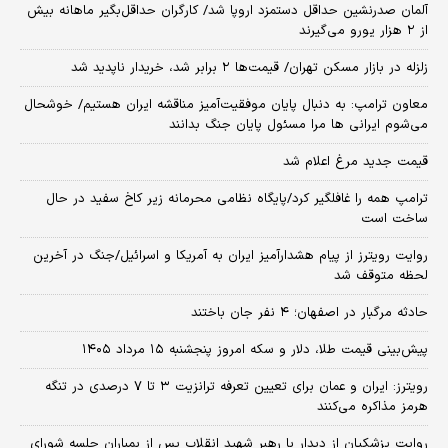
آلمان صدرنشین حداقل دستمزد اروپا شد/ کارگران حداقل‌بگیر ماهانه بیش
از ۲ هزار یورو می‌گیرند
زلزله در بازار مسکن تهران/ قیمت‌ها ۲ برابر شد، خریدار ناپدید شد
معاون ترامپ: به دنبال پایان موفقیت‌آمیز مناقشه ایران هستیم/ خوشحال
می‌شوم ایرانی ها مرا مسئول پایان جنگ بدانند
قیمت جدید مرغ اعلام شد
ترامپ همه را غافلگیر کرد/پایگاه نظامی محرمانه زیر کاخ سفید در حال
ساخت است
روایت رویترز از پیام هشدارآمیز ایران به آمریکا و اسرائیل/جنگ در آخرین
لحظه متوقف شد
حادثه مرگبار در اصفهان؛ ۴ نفر جان باختند
پیش‌بینی قیمت طلا، دلار و سکه امروز پنجشنبه ۱۵ مرداد ۱۴۰۵
رویترز: ایران و عمان برای تعیین تعرفه ترانزیت ۳ تا ۷ درصدی در تنگه
هرمز مذاکره می‌کنند
روایت پزشکیان از دیدار با رهبر شهید انقلاب پس از بمباران جلسه شورای