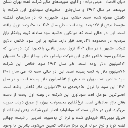
واکاوی صورت‏‏‌های مالی شرکت نفت بهران نشان
دنیای اقتصاد - عباس بیات :
می‏‏‌دهد در سال ۱۴۰۲ و سال‌جاری، متغیرهای سودآوری این شرکت با
کاهش همراه شده است. حاشیه سود «شبهرن» که در سال‏‏‌های گذشته
متوسط بیش از ۲۷درصد بوده است، طی سال ۱۴۰۲ به ۲۰درصد نزول یافته
است. این در حالی است که میانگین حاشیه سود سالانه گروه روانکار بازار
سرمایه در محدوده ۲۹درصد قرار دارد. علاوه بر این سود خالص دلاری
شرکت «شبهرن» در سال ۱۴۰۲ نزول بسیار بالایی را تجربه کرد. در حالی که
میانگین سود خالص دلاری این شرکت براساس دلار نیما از سال ۹۰ به‌میزان
۱۰۲میلیون دلار بوده است، طی سال ۱۴۰۲ سود خالص این شرکت
۷۴میلیون دلار به ثبت رسیده است. این در حالی است که طی سال ۱۴۰۱
سود خالص نفت بهران به بیش از ۱۵۳میلیون دلار رسیده است و در سال
۱۴۰۲ این سود با نزول ۵۰درصدی به ۷۴میلیون دلار کاهش یافته است.
اصلی‏‏‌ترین عوامل افت سودآوری این شرکت در وهله اول بحث از دست
رفتن بازار صادراتی است. نرخ‏‏‌گذاری محصولات بهران از طریق دولت صورت
می‌گیرد. این در حالی است که مواداولیه اصلی این شرکت یعنی لوب‌کات از
طریق بورس‌کالا خریداری شده و نرخ آن به‌صورت ضریبی از قیمت جهانی
نفت کوره و نرخ حواله ارزی مرکز مبادلات تعیین می‌شود. بنابراین با وجود