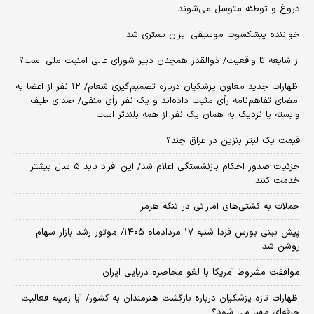
دروغ و توطئه متوسل می‌شوند
خواننده پیشکسوت موسیقی ایران بستری شد
از شایعه تا واقعیت/ ذوالقدر همچنان دبیر شورای ‌عالی امنیت ملی است؟
اظهارات جدید معاون پزشکیان درباره تصمیم‌گیری شعام/ ۱۲ نفر از اعضا به
امضای تفاهم‌نامه رأی مثبت داده‌اند و یک نفر رأی منفی/ صدای طیف
وابسته یا نزدیک به همان یک نفر از همه بلندتر است
قیمت یک لیتر بنزین در عراق چند؟
جزئیات صدور احکام بازنشستگی اعلام شد/ این افراد باید ۵ سال بیشتر
خدمت کنند
حملات به کشتی‌های اماراتی در تنگه هرمز
پیش بینی بورس فردا شنبه ۱۷ مردادماه ۱۴۰۵/ موتور رشد بازار سهام
روشن شد
موافقت مشروط آمریکا با لغو محاصره دریایی ایران
اظهارات تازه پزشکیان درباره بازگشت هنرمندان به کشور/ آیا زمینه فعالیت
حرفه‌ای مهیا می شود؟