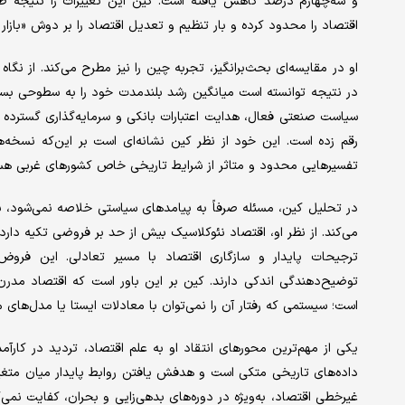
و سه‌چهارم درصد کاهش یافته است. کین این تغییرات را نتیجه 
اقتصاد را محدود کرده و بار تنظیم و تعدیل اقتصاد را بر دوش «بازار آز
او در مقایسه‌ای بحث‌برانگیز، تجربه چین را نیز مطرح می‌کند. از ن
در نتیجه توانسته است میانگین رشد بلندمدت خود را به سطوحی بسیار ب
سیاست صنعتی فعال، هدایت اعتبارات بانکی و سرمایه‌گذاری گسترده د
رقم زده است. این خود از نظر کین نشانه‌ای است بر این‌که نسخه‌های
تفسیرهایی محدود و متاثر از شرایط تاریخی خاص کشورهای غربی هس
در تحلیل کین، مسئله صرفاً به پیامدهای سیاستی خلاصه نمی‌شود، ب
می‌کند. از نظر او، اقتصاد نئوکلاسیک بیش از حد بر فروضی تکیه دار
ترجیحات پایدار و سازگاری اقتصاد با مسیر تعادلی. این فروض
توضیح‌دهندگی اندکی دارند. کین بر این باور است که اقتصاد مدرن 
است؛ سیستمی که رفتار آن را نمی‌توان با معادلات ایستا یا مدل‌های م
یکی از مهم‌ترین محورهای انتقاد او به علم اقتصاد، تردید در کا
داده‌های تاریخی متکی است و هدفش یافتن روابط پایدار میان متغیر
غیرخطی اقتصاد، به‌ویژه در دوره‌های بدهی‌زایی و بحران، کفایت نمی‌ک