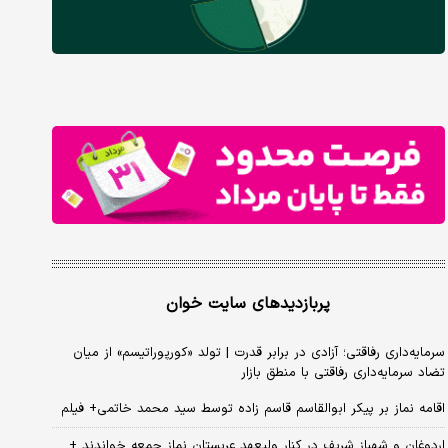
پربازدیدهای سایت خوان
سرمایه‌داری رفاقتی؛ آزادی در برابر قدرت | تولد «کورپوراتیسم» از میان
تضاد سرمایه‌داری رفاقتی با منطق بازار
اقامه نماز بر پیکر ابوالقاسم قاسم زاده توسط سید محمد خاتمی+ فیلم
اردوغان و شهباز شریف در کنار ولیعهد عربستان نماز جمعه خواندند +