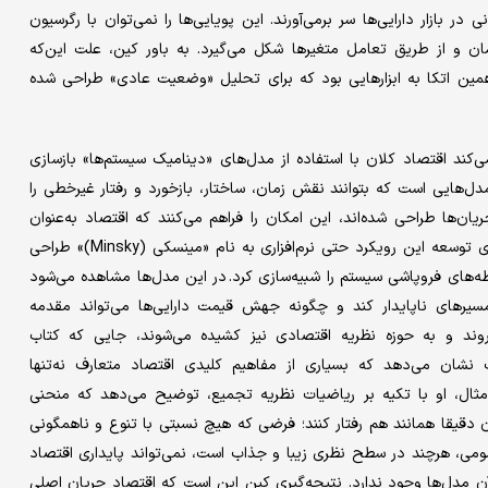
 بازار دارایی‌ها سر برمی‌آورند. این پویایی‌ها را نمی‌توان با رگرسیون
ن و از طریق تعامل متغیرها شکل می‌گیرد. به باور کین، علت این‌که
در پیش‌بینی بحران ۲۰۰۸ ناکام ماندند، همین اتکا به ابزارهایی بود که برای تحلیل «وضعیت عادی» طراحی شده
دسنجی، استیو کین (Steve Keen) پیشنهاد می‌کند اقتصاد کلان با استفاده از مدل‌های «دینامیک سیستم‌ها» بازسازی
ل‌هایی است که بتوانند نقش زمان، ساختار، بازخورد و رفتار غیرخطی را
ان‌ها طراحی شده‌اند، این امکان را فراهم می‌کنند که اقتصاد به‌عنوان
فرآیندی در حال تحول مطالعه شود، نه ساختاری در تعادل. کین برای توسعه این رویکرد حتی نرم‌افزاری به نام «مینسکی (Minsky)» طراحی
‌های فروپاشی سیستم را شبیه‌سازی کرد. در این مدل‌ها مشاهده می‌شود
مسیرهای ناپایدار کند و چگونه جهش قیمت دارایی‌ها می‌تواند مقدمه
روند و به حوزه نظریه اقتصادی نیز کشیده می‌شوند، جایی که کتاب
ب نشان می‌دهد که بسیاری از مفاهیم کلیدی اقتصاد متعارف نه‌تنها
 مثال، او با تکیه بر ریاضیات نظریه تجمیع، توضیح می‌دهد که منحنی
قیقا همانند هم رفتار کنند؛ فرضی که هیچ نسبتی با تنوع و ناهمگونی
ومی، هرچند در سطح نظری زیبا و جذاب است، نمی‌تواند پایداری اقتصاد
ن مدل‌ها وجود ندارد. نتیجه‌گیری کین این است که اقتصاد جریان اصلی