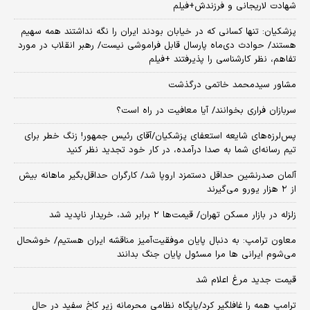
شهادت لاریجانی و فرزندش+فیلم
پزشکیان: تنها کسانی که در خیابان بودند ایران را نگه نداشتند همه سهیم
هستند/ حوادث دی‌ماه پارسال قابل فراموشی نیست/ رهبر انقلاب در مورد
تفاهم، نظر کارشناسی را پذیرفتند +فیلم
مشاور سیدمحمد خاتمی درگذشت
سربازان فراری بخوانند/ آیا معافیت در راه است؟
پس‌لرزه‌های شایعه استعفای پزشکیان/آقای رئیس جمهور! زنگ خطر برای
تیم رسانه‌ای شما به صدا درآمده، در کار خود تجدید نظر کنید
آلمان صدرنشین حداقل دستمزد اروپا شد/ کارگران حداقل‌بگیر ماهانه بیش
از ۲ هزار یورو می‌گیرند
زلزله در بازار مسکن تهران/ قیمت‌ها ۲ برابر شد، خریدار ناپدید شد
معاون ترامپ: به دنبال پایان موفقیت‌آمیز مناقشه ایران هستیم/ خوشحال
می‌شوم ایرانی ها مرا مسئول پایان جنگ بدانند
قیمت جدید مرغ اعلام شد
ترامپ همه را غافلگیر کرد/پایگاه نظامی محرمانه زیر کاخ سفید در حال