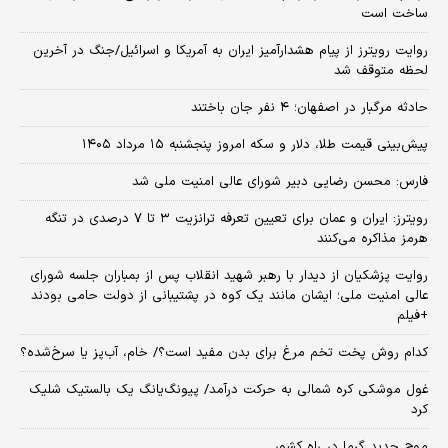
ساخت است
روایت رویترز از پیام هشدارآمیز ایران به آمریکا و اسرائیل/جنگ در آخرین
لحظه متوقف شد
حادثه مرگبار در اصفهان؛ ۴ نفر جان باختند
پیش‌بینی قیمت طلا، دلار و سکه امروز پنجشنبه ۱۵ مرداد ۱۴۰۵
فارس: محسن رضایی دبیر شورای عالی امنیت ملی شد
رویترز: ایران و عمان برای تعیین تعرفه ترانزیت ۳ تا ۷ درصدی در تنگه
هرمز مذاکره می‌کنند
روایت پزشکیان از دیدار با رهبر شهید انقلاب پس از بمباران جلسه شورای
عالی امنیت ملی؛ ایشان مانند یک کوه در پشتیبانی از دولت حامی بودند
+فیلم
کدام روش پخت تخم مرغ برای بدن مفید است؟/ خام، آب‌پز یا سرخ‌شده؟
غول موشکی کره شمالی به حرکت درآمد/ پیونگ‌یانگ یک بالستیک شلیک
کرد
موج جدید گرما در راه کشور