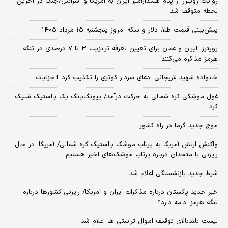
روایت رویترز از پیام هشدارآمیز ایران به آمریکا و اسرائیل/جنگ در آخرین
لحظه متوقف شد
پیش‌بینی قیمت طلا، دلار و سکه امروز پنجشنبه ۱۵ مرداد ۱۴۰۵
رویترز: ایران و عمان برای تعیین تعرفه ترانزیت ۳ تا ۷ درصدی در تنگه
هرمز مذاکره می‌کنند
خانواده شهید لاریجانی ادعای سردار کوثری را تکذیب کرد +جزئیات
غول موشکی کره شمالی به حرکت درآمد/ پیونگ‌یانگ یک بالستیک شلیک
کرد
موج جدید گرما در راه کشور
واکنش ارتش آمریکا به پرتاب موشک بالستیک کره شمالی/ آمریکا: در حال
رایزنی با متحدان درباره پرتاب موشک‌های اخیر هستیم
شرط جدید بازنشستگی اعلام شد
خبر جدید پاکستان درباره مذاکرات ایران و آمریکا/ رایزنی کشورها درباره
تنگه هرمز ادامه دارد؟
لیست بلندبالای توقیف اموال تراستی ها اعلام شد