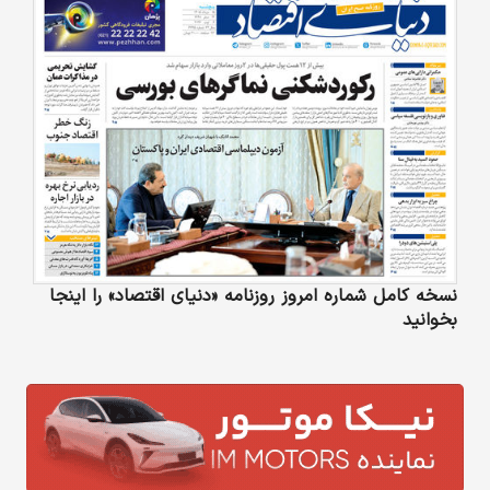
نسخه کامل شماره امروز روزنامه «دنیای‌ اقتصاد» را اینجا
بخوانید