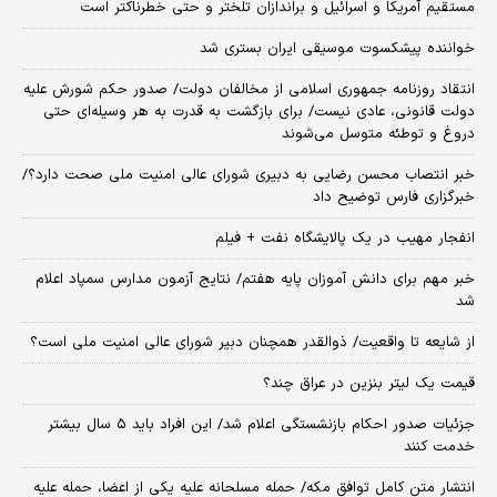
مستقیم آمریکا و اسرائیل و براندازان تلختر و حتی خطرناکتر است
خواننده پیشکسوت موسیقی ایران بستری شد
انتقاد روزنامه جمهوری اسلامی از مخالفان دولت/ صدور حکم شورش علیه
دولت قانونی، عادی نیست/ برای بازگشت به قدرت به هر وسیله‌ای حتی
دروغ و توطئه متوسل می‌شوند
خبر انتصاب محسن رضایی به دبیری شورای عالی امنیت ملی صحت دارد؟/
خبرگزاری فارس توضیح داد
انفجار مهیب در یک پالایشگاه نفت + فیلم
خبر مهم برای دانش آموزان پایه هفتم/ نتایج آزمون مدارس سمپاد اعلام
شد
از شایعه تا واقعیت/ ذوالقدر همچنان دبیر شورای ‌عالی امنیت ملی است؟
قیمت یک لیتر بنزین در عراق چند؟
جزئیات صدور احکام بازنشستگی اعلام شد/ این افراد باید ۵ سال بیشتر
خدمت کنند
انتشار متن کامل توافق مکه/ حمله مسلحانه علیه یکی از اعضا، حمله علیه