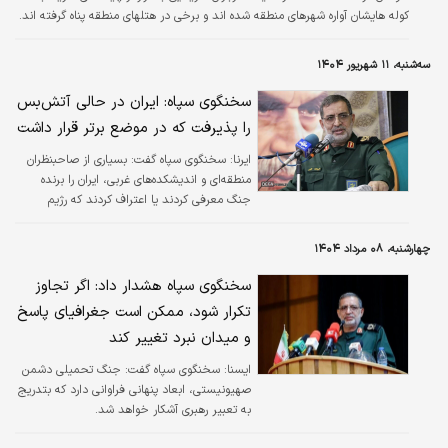
کوله هایشان آواره شهرهای منطقه شده اند و برخی در هتلهای منطقه پناه گرفته‌ اند.
نظامیان اسرائیلی با ایجاد سپر انسانی برای خودشان، در میان مردم و تاسیسات
شهری پنهان شده اند.
سه‌شنبه، ۱۱ شهریور ۱۴۰۴
سخنگوی سپاه: ایران در حالی آتش‌بس
را پذیرفت که در موضع برتر قرار داشت
ایرنا:
سخنگوی سپاه گفت: بسیاری از صاحبنظران
منطقه‌ای و اندیشکده‌های غربی، ایران را برنده
جنگ معرفی کردند یا اعتراف کردند که رژیم
صهیونیستی به اهدافش نرسید. ایران در حالی
آتش‌بس را پذیرفت که در موضع برتر قرار داشت.
چهارشنبه، ۰۸ مرداد ۱۴۰۴
سخنگوی سپاه هشدار داد: اگر تجاوز
تکرار شود، ممکن است جغرافیای پاسخ
و میدان نبرد تغییر کند
ایسنا:
سخنگوی سپاه گفت: جنگ تحمیلی دشمن
صهیونیستی، ابعاد پنهانی فراوانی دارد که بتدریج
به تعبیر رهبری آشکار خواهد شد.