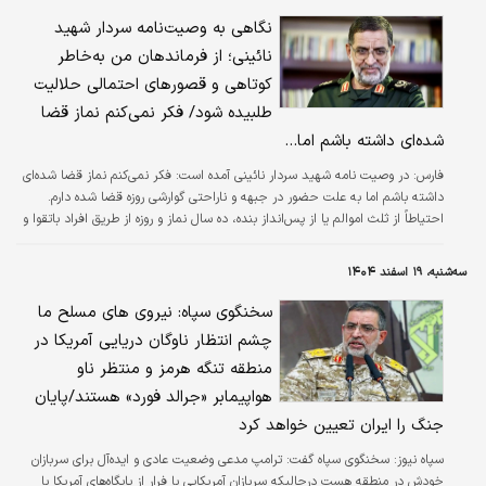
نگاهی به وصیت‌نامه سردار شهید
نائینی؛ از فرماندهان من به‌خاطر
کوتاهی و قصورهای احتمالی حلالیت
طلبیده شود/ فکر نمی‌کنم نماز قضا
شده‌ای داشته باشم اما...
فارس:
در وصیت نامه شهید سردار نائینی آمده است: فکر نمی‌کنم نماز قضا شده‌ای
داشته باشم اما به علت حضور در جبهه و ناراحتی گوارشی روزه قضا شده دارم.
احتیاطاً از ثلث اموالم یا از پس‌انداز بنده، ده سال نماز و روزه از طریق افراد باتقوا و
مطمئن خریداری شود.
سه‌شنبه، ۱۹ اسفند ۱۴۰۴
سخنگوی سپاه: نیروی های مسلح ما
چشم انتظار ناوگان دریایی آمریکا در
منطقه تنگه هرمز و منتظر ناو
هواپیمابر «جرالد فورد» هستند/پایان
جنگ را ایران تعیین خواهد کرد
سپاه نیوز:
سخنگوی سپاه گفت: ترامپ مدعی وضعیت عادی و ایده‌آل برای سربازان
خودش در منطقه هست درحالیکه سربازان آمریکایی‌ با فرار از پایگاه‌های آمریکا با