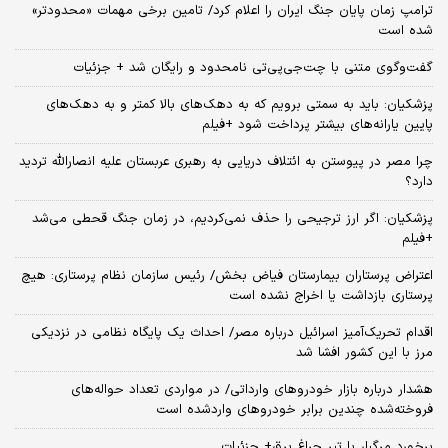
ترامپ زمان پایان جنگ ایران را اعلام کرد/ تامین برخی مهمات «محدودتر»
شده است
گفت‌وگوی متنی با چت‌جی‌پی‌تی نامحدود و رایگان شد + جزئیات
پزشکیان: باید به سمتی برویم که به دهک‌های بالا کمتر و به دهک‌های
پایین یارانه‌های بیشتر پرداخت شود +فیلم
چرا مصر در پیوستن به ائتلاف دریایی به رهبری عربستان علیه انصارالله تردید
دارد؟
پزشکیان: اگر ارز ترجیحی را حذف نمی‌کردیم، در زمان جنگ قحطی می‌شد
+فیلم
اعتراض پرستاران بیمارستان فیاض بخش/ رئیس سازمان نظام پرستاری: هیچ
پرستاری بازداشت یا اخراج نشده است
اقدام تحریک‌آمیز اسرائیل درباره مصر/ احداث یک پایگاه نظامی در نزدیکی
مرز با این کشور افشا شد
هشدار درباره بازار خودروهای وارداتی/ در مواردی تعداد حواله‌های
فروخته‌شده چندین برابر خودروهای واردشده است
برخورد مرگبار با تیر چراغ برق+ جزئیات