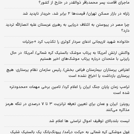
ماجرای اقامت پسر محمدباقر ذوالقدر در خارج از کشور؟
زلزله در بازار مسکن تهران/ قیمت‌ها ۲ برابر شد، خریدار ناپدید شد
چرا مصر در پیوستن به ائتلاف دریایی به رهبری عربستان علیه انصارالله تردید
دارد؟
خانواده شهید لاریجانی ادعای سردار کوثری را تکذیب کرد +جزئیات
واکنش ارتش آمریکا به پرتاب موشک بالستیک کره شمالی/ آمریکا: در حال
رایزنی با متحدان درباره پرتاب موشک‌های اخیر هستیم
اعتراض پرستاران بیمارستان فیاض بخش/ رئیس سازمان نظام پرستاری: هیچ
پرستاری بازداشت یا اخراج نشده است
ترامپ زمان پایان جنگ ایران را اعلام کرد/ تامین برخی مهمات «محدودتر»
شده است
رویترز: ایران و عمان برای تعیین تعرفه ترانزیت ۳ تا ۷ درصدی در تنگه هرمز
مذاکره می‌کنند
لیست بلندبالای توقیف اموال تراستی ها اعلام شد
غول موشکی کره شمالی به حرکت درآمد/ پیونگ‌یانگ یک بالستیک شلیک