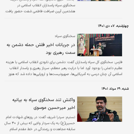
سخنگوی سپاه پاسداران انقلاب اسلامی در
هشتمین آیین ضیافت فاطمی شفت حضور یافت.
چهارشنبه، ۰۷ دی ۱۴۰۱
سخنگوی سپاه:
در جریانات اخیر فلش حمله دشمن به
سمت رهبری بود
فارس:
سخنگوی کل سپاه پاسداران گفت: دشمن برای نابودی انقلاب اسلامی با هزینه
عظیم داعش را بوجود آورد اما با درایت رهبر معظم، سرباز رهبری و پاسدار انقلاب
اسلامی آن چنان درسی به آمریکایی‌ها، صهیونیست‌ها و اروپایی‌ها داده شد که هنوز
نمی‌دانند چه اتفاقی افتاده است، داعشی که از نظر عده و عُده، تبلیغات و
دیپلماسی و همه ابزار امروزی تامین بود شکست خورد و حاکمیت داعش پایان پیدا
شنبه، ۲۹ مرداد ۱۴۰۱
کرده است.
واکنش تند سخنگوی سپاه به بیانیه
اخیر میرحسین موسوی
تسنیم:
سردرا شریف گفت: در روزهای شهادت امام
حسین(ع) به یک سردار ولایی که بیش از ۴۰ سال
سابقه مجاهدت و رزمندگی در خط مقدم اسلام