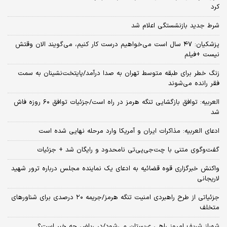
کرد
شرط جدید بازنشستگی اعلام شد
پزشکیان: ۴۷ سال است می‌خواهیم درست کار کنیم، می‌گویند الان وقتش
نیست +فیلم
زنگ خطر برای طبقه متوسط تهران به صدا درآمد/پایتخت‌نشینان به سمت
فقر رانده می‌شوند
العربیه: توافق بازگشایی تنگه هرمز در راه است/جزئیات توافق ۶۰ روزه فاش
شد
ادعای العربیه: مذاکرات ایران و آمریکا وارد مرحله نهایی شده است
گفت‌وگوی متنی با چت‌جی‌پی‌تی نامحدود و رایگان شد + جزئیات
واکنش خبرگزاری قوه قضائیه به ادعای یک نماینده مجلس درباره ترور شهید
لاریجانی
جزئیاتی از طرح راهبردی امنیت تنگه هرمز/جریمه ۲۰ درصدی برای شناورهای
متخلف
شهباز شریف امروز راهی عربستان می‌شود/در ریاض چه خبر است؟