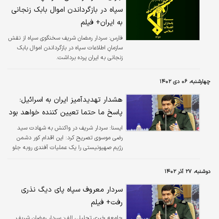
سپاه در بازگرداندن اموال بابک زنجانی
به ایران+ فیلم
فارس:
سردار رمضان شریف سخنگوی سپاه از نقش
سازمانِ اطلاعات سپاه در بازگرداندن اموال بابک
زنجانی به ایران پرده برداشت.
چهارشنبه، ۰۶ دی ۱۴۰۲
هشدار تهدیدآمیز ایران به اسرائیل:
پاسخ ما حتما تعیین کننده خواهد بود
ايسنا:
سردار شریف در واکنش به شهادت سید
رضی موسوی تصریح کرد: این اقدام کور دشمن
رژیم صهیونیستی را یک عملیات آفندی روبه جلو
نمی دانیم، بلکه آن را یک فرافکنی ناشی از تحقیر
این رژیم می‌دانیم.
دوشنبه، ۲۷ آذر ۱۴۰۲
سردار معروف سپاه پای دیگ نذری
رفت+ فیلم
جامعه خبری تحلیلی الف:
سردار رمضان شریف