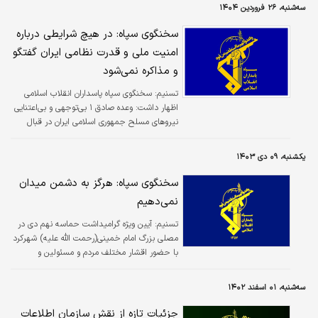
سه‌شنبه، ۲۶ فروردین ۱۴۰۴
سخنگوی سپاه: در هیچ شرایطی درباره
امنیت ملی و قدرت نظامی ایران گفتگو
و مذاکره نمی‌شود
تسنیم:
سخنگوی سپاه پاسداران انقلاب اسلامی
اظهار داشت: وعده صادق ۱ بی‌توجهی و بی‌اعتنایی
نیروهای مسلح جمهوری اسلامی ایران در قبال
فشارهای سیاسی آشکار و پنهان حامیان
رژیم‌صهیونیستی برای ممانعت از پاسخ به همه
یکشنبه، ۰۹ دی ۱۴۰۳
ناظران داخلی و خارجی "استقلال و عزتمندی"
نیروهای مسلح ایران را به تصویر کشید.
سخنگوی سپاه: هرگز به دشمن میدان
نمی‌دهیم
تسنیم:
آیین ویژه گرامیداشت حماسه نهم دی در
مصلی بزرگ امام خمینی(رحمت الله علیه) شهرکرد
با حضور اقشار مختلف مردم و مسئولین و
سخنرانی سردار علی محمد نائینی معاون روابط
عمومی و سخنگوی کل سپاه برگزار شد.
سه‌شنبه، ۰۱ اسفند ۱۴۰۲
جزئیات تازه از نقش سازمانِ اطلاعات