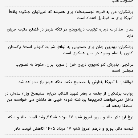
خشونت‌طلب
پزشکیان: من به قدرت نچسبیده‌ام/ برای همیشه که نمی‌توان جنگید/ واقعاً
آمریکا برای ما غیرقابل اعتماد است
عمان: مذاکرات درباره ترتیبات دریانوردی در تنگه هرمز در فضای مثبت جریان
دارد
پزشکیان‌: بهترین زمان برای دستیابی به توافق شرایط کنونی است/ پاکستان
اکنون با تمام وجود در حال همکاری است
عراقچی: پذیرش کنوانسیون دریای خرز از سوی ایران، منوط به تصویب
مجلس است
ذوالقدر: تا آمریکا رفتارش را تصحیح نکند، تنگه هرمز باز نخواهد شد
روایت پزشکیان از جلسه با رهبر شهید انقلاب درباره استیضاح وزرا/ عده‌ای در
داخل نمی‌خواهند تحریم‌ها برداشته شود/ خیلی ها دلشان می خواست من
استعفا بدهم اما ...
نرخ ارز دلار، طلا و یورو امروز شنبه ۱۷ مرداد ۱۴۰۵/ رشد قیمت طلا و سکه
قیمت دلار، یورو و درهم امروز شنبه ۱۷ مرداد ۱۴۰۵ |کاهش قیمت دلار