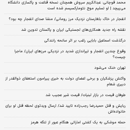
محمد قوچانی: عبدالکریم سروش همچنان نسخه قناعت و پاکسازی دانشگاه
می‌پیچد | او تسلیم موج نئومارکسیسم شده است
انفجار در خاک بلغارستان نزدیک مرز رومانی/ منشا صدای انفجار چه بود؟
نقشه راه جدید همکاری‌های لجستیکی ایران و پاکستان تدوین شد
درگذشت اسماعیل بابایی راغب بر اثر سانحه رانندگی
وقوع چندین انفجار و تیراندازی شدید در نزدیکی مرز‌های ایران/ ماجرا
چیست؟
تهران خنک می‌شود
واکنش پزشکیان و برخی اعضای دولت به خبری پیرامون استعفای ذوالقدر از
دبیری شعام
طوفان قیمت در بازار لبنیات/ قیمت شیر عجیب شد
ربایش و قتل حمیدرضا رجب‌زاده تایید شد/ ارسال ویدئوی لحظه قتل او برای
خانواده‌اش
حمله موشکی به یک کشتی اماراتی هنگام عبور از تنگه هرمز