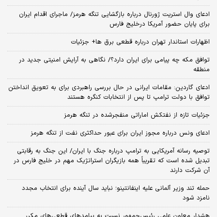
ادعای وال استریت ژورنال درباره بازگشایی تنگه هرمز/ ماجرای اقدام ایران
برای پایان حضور آمریکا درخلیج فارس
اظهارات استاندار تهران درباره قطعی برق ها+ جزئیات
توافق مکه چه پیامی برای ایران دارد؟/ نگاهی به آرایش امنیتی جدید در
منطقه
ادعای گاردین: مقامات ایرانی در حال بررسی راهبردی برای به تعویق انداختن
توافق با دولت ترامپ تا پس از انتخابات کنگره هستند
جزئیات تازه از نفتکش اماراتی منفجرشده در تنگه هرمز
ادعای ونس درباره مجوز ایران برای عبور حداکثری نفت از تنگه هرمز
توصیه رسانه آمریکایی به ترامپ درباره جنگ با ایران/ این جنگ به رقابتی
تبدیل شده است که تقریباً همه بازیگران استراتژیک مهم در خلیج فارس در
آن شرکت دارند
حمله تند وزیر آلمانی علیه اینفانتینو؛ نباید سال آینده برای انتخاب مجدد
نامزد شود
هشدار معاون علمی رئیس‌جمهور نسبت به پیامدهای قطعی‌های مکرر