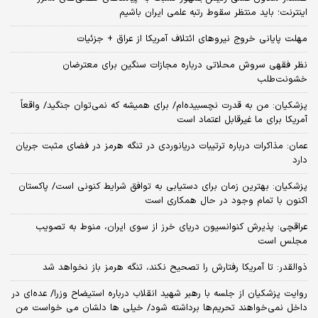
اینترنت؛ باید منتظر سقوط رتبه علمی ایران باشیم
مهلت پایانی خروج نیروهای ائتلاف آمریکا از عراق + جزئیات
نظر فقهی سروش محلاتی درباره مجازات سنگین برای معترضان
خشونت‌طلب
پزشکیان: من به قدرت نچسبیده‌ام/ برای همیشه که نمی‌توان جنگید/ واقعاً
آمریکا برای ما غیرقابل اعتماد است
عمان: مذاکرات درباره ترتیبات دریانوردی در تنگه هرمز در فضای مثبت جریان
دارد
پزشکیان‌: بهترین زمان برای دستیابی به توافق شرایط کنونی است/ پاکستان
اکنون با تمام وجود در حال همکاری است
عراقچی: پذیرش کنوانسیون دریای خرز از سوی ایران، منوط به تصویب
مجلس است
ذوالقدر: تا آمریکا رفتارش را تصحیح نکند، تنگه هرمز باز نخواهد شد
روایت پزشکیان از جلسه با رهبر شهید انقلاب درباره استیضاح وزرا/ عده‌ای در
داخل نمی‌خواهند تحریم‌ها برداشته شود/ خیلی ها دلشان می خواست من