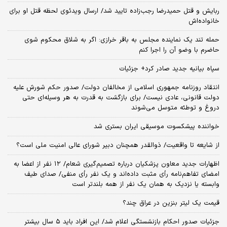
ربایش و قتل حمیدرضا رجب‌زاده تایید شد/ ارسال ویدئوی لحظه قتل او برای
خانواده‌اش
حمله تند یک نماینده مجلس به باقر خرازی: اگر به شلاق محکوم شوی
حاضرم با وضو آن را اجرا کنم
سپاه بیانیه جدید صادر کرد+ جزئیات
انتقاد روزنامه جمهوری اسلامی از مخالفان دولت/ صدور حکم شورش علیه
دولت قانونی، عادی نیست/ برای بازگشت به قدرت به هر وسیله‌ای حتی
دروغ و توطئه متوسل می‌شوند
خواننده پیشکسوت موسیقی ایران بستری شد
از شایعه تا واقعیت/ ذوالقدر همچنان دبیر شورای ‌عالی امنیت ملی است؟
اظهارات جدید معاون پزشکیان درباره تصمیم‌گیری شعام/ ۱۲ نفر از اعضا به
امضای تفاهم‌نامه رأی مثبت داده‌اند و یک نفر رأی منفی/ صدای طیف
وابسته یا نزدیک به همان یک نفر از همه بلندتر است
قیمت یک لیتر بنزین در عراق چند؟
جزئیات صدور احکام بازنشستگی اعلام شد/ این افراد باید ۵ سال بیشتر