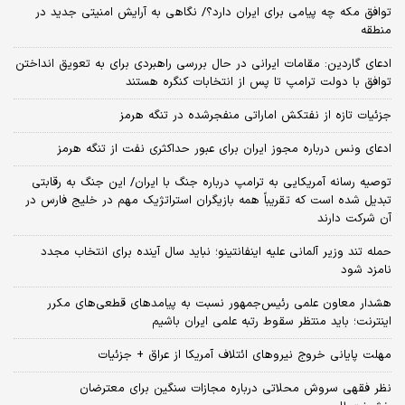
توافق مکه چه پیامی برای ایران دارد؟/ نگاهی به آرایش امنیتی جدید در
منطقه
ادعای گاردین: مقامات ایرانی در حال بررسی راهبردی برای به تعویق انداختن
توافق با دولت ترامپ تا پس از انتخابات کنگره هستند
جزئیات تازه از نفتکش اماراتی منفجرشده در تنگه هرمز
ادعای ونس درباره مجوز ایران برای عبور حداکثری نفت از تنگه هرمز
توصیه رسانه آمریکایی به ترامپ درباره جنگ با ایران/ این جنگ به رقابتی
تبدیل شده است که تقریباً همه بازیگران استراتژیک مهم در خلیج فارس در
آن شرکت دارند
حمله تند وزیر آلمانی علیه اینفانتینو؛ نباید سال آینده برای انتخاب مجدد
نامزد شود
هشدار معاون علمی رئیس‌جمهور نسبت به پیامدهای قطعی‌های مکرر
اینترنت؛ باید منتظر سقوط رتبه علمی ایران باشیم
مهلت پایانی خروج نیروهای ائتلاف آمریکا از عراق + جزئیات
نظر فقهی سروش محلاتی درباره مجازات سنگین برای معترضان