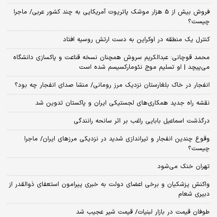
فروش بیش از 5 هزار موشک پاتریوت آمریکایی به چند کشور عربی/ ماجرا
چیست؟
کنترل یک منطقه در اوکراین به دست ارتش روسیه افتاد
محمد قوچانی: عبدالکریم سروش همچنان نسخه قناعت و پاکسازی دانشگاه
می‌پیچد | او تسلیم موج نئومارکسیسم شده است
انفجار در خاک بلغارستان نزدیک مرز رومانی/ منشا صدای انفجار چه بود؟
نقشه راه جدید همکاری‌های لجستیکی ایران و پاکستان تدوین شد
درگذشت اسماعیل بابایی راغب بر اثر سانحه رانندگی
وقوع چندین انفجار و تیراندازی شدید در نزدیکی مرز‌های ایران/ ماجرا
چیست؟
تهران خنک می‌شود
واکنش پزشکیان و برخی اعضای دولت به خبری پیرامون استعفای ذوالقدر از
دبیری شعام
طوفان قیمت در بازار لبنیات/ قیمت شیر عجیب شد