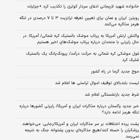
خانواده شهید لاریجانی ادعای سردار کوثری را تکذیب کرد +جزئیات
رویترز: ایران و عمان برای تعیین تعرفه ترانزیت ۳ تا ۷ درصدی در تنگه
هرمز مذاکره می‌کنند
واکنش ارتش آمریکا به پرتاب موشک بالستیک کره شمالی/ آمریکا: در
حال رایزنی با متحدان درباره پرتاب موشک‌های اخیر هستیم
غول موشکی کره شمالی به حرکت درآمد/ پیونگ‌یانگ یک بالستیک
شلیک کرد
موج جدید گرما در راه کشور
لیست بلندبالای توقیف اموال تراستی ها اعلام شد
شرط جدید بازنشستگی اعلام شد
خبر جدید پاکستان درباره مذاکرات ایران و آمریکا/ رایزنی کشورها درباره
تنگه هرمز ادامه دارد؟
پشت پرده اختلافات بر سر مذاکرات ایران و آمریکا/رجایی: می‌خواهند
پزشکیان را خسته کنند/هیچ مذاکره‌ای بدون پشتوانه جنگ به نتیجه
نمی‌رسد