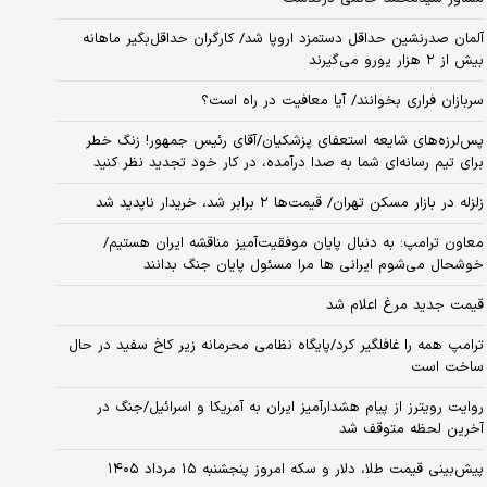
آلمان صدرنشین حداقل دستمزد اروپا شد/ کارگران حداقل‌بگیر ماهانه
بیش از ۲ هزار یورو می‌گیرند
سربازان فراری بخوانند/ آیا معافیت در راه است؟
پس‌لرزه‌های شایعه استعفای پزشکیان/آقای رئیس جمهور! زنگ خطر
برای تیم رسانه‌ای شما به صدا درآمده، در کار خود تجدید نظر کنید
زلزله در بازار مسکن تهران/ قیمت‌ها ۲ برابر شد، خریدار ناپدید شد
معاون ترامپ: به دنبال پایان موفقیت‌آمیز مناقشه ایران هستیم/
خوشحال می‌شوم ایرانی ها مرا مسئول پایان جنگ بدانند
قیمت جدید مرغ اعلام شد
ترامپ همه را غافلگیر کرد/پایگاه نظامی محرمانه زیر کاخ سفید در حال
ساخت است
روایت رویترز از پیام هشدارآمیز ایران به آمریکا و اسرائیل/جنگ در
آخرین لحظه متوقف شد
پیش‌بینی قیمت طلا، دلار و سکه امروز پنجشنبه ۱۵ مرداد ۱۴۰۵