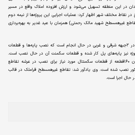
ان در این منطقه تسهیل می‌شود و ارزش‌ افزوده املاک واقع در مسیر
در نقاط مختلف شهر اظهار کرد: عملیات اجرایی این پروژه‌ها از نیمه دوم
قاطع غیرهمسطح شهید مالک رحمتی) همزمان با عید غدیر به بهره‌برداری
شهردار تبریز گفت: عملیات عمرانی طرح تقاطع غیرهمسطح قراملک در ۲جبهه شرقی و غربی در حال انجام است که نصب پایه‌ها و قطعات
ژه نیز پایه‌های پل کار شده و قطعات سگمنت آن در حال نصب است.
هوشیار با اشاره به پیشرفت ۷۵درصدی این طرح ادامه داد: تاکنون ۱۶۰قطعه از قطعات سگمنتال مورد نیاز برای نصب در عرشه تقاطع
گاه تولید و ۱۲۰قطعه از قطعات مذکور نصب شده است. وی یادآور شد: تقاطع غیرهمسطح قراملک در قالب