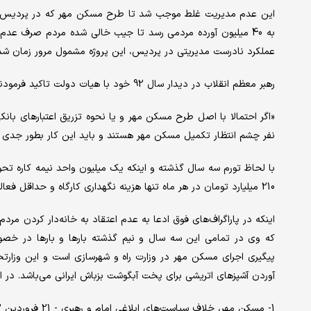
به 40 میلیون آورده مردمی رسد تا جیب خالی شده مردم صرف عدم
عملکرد نادرست مدیریتی در پردیس، این پروژه مشمول مرور زمان شد ت
رهبر معظم انقلاب در دیدار سال 92 خود با هیات دولت تاکید فرمودند:
«اگر احتمالا با اصل طرح مسکن مهر و یا نحوه تزریق اعتبارهای بانکی
نفر چشم انتظار تکمیل مسکن مهر هستند و باید این کار بطور جدی پی
210 میلیارد تومان در هر ماه تنها هزینه نگهداری کارگاه و حداقل فعالیت در پروژه هاست و عملا پروژه ها با آمار موجود نیمه تعطیل اند.
اینکه در پاراگراف‌های فوق ادعا به عدم اعتقاد به خانه‌دار کردن مر
که وی در تمامی این سه سال و نیم گذشته بارها و بارها در خ
پیگیری اجرای مسکن مهر در وزارت راه و شهرسازی است و این وزارتخان
آوردن آشپزهای اتریشی برای پخت آبگوشت بزباش ایرانی می‌باشد. در اد
1- مسکن مهر، خلاف سیاست‌های ابلاغی امام و رهبری - 21 فروردین 1393 :