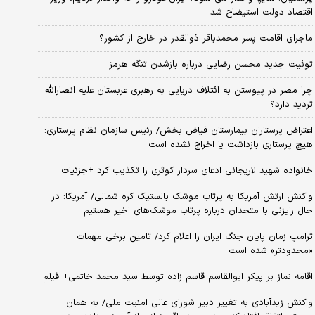
اقتصاد دولت استیضاح شد
ماجرای اقامت پسر محمدباقر ذوالقدر در خارج از کشور؟
توئیت جدید محسن رضایی درباره بازشدن تنگه هرمز
چرا مصر در پیوستن به ائتلاف دریایی به رهبری عربستان علیه انصارالله
تردید دارد؟
اعتراض پرستاران بیمارستان فیاض بخش/ رئیس سازمان نظام پرستاری:
هیچ پرستاری بازداشت یا اخراج نشده است
خانواده شهید لاریجانی ادعای سردار کوثری را تکذیب کرد +جزئیات
واکنش ارتش آمریکا به پرتاب موشک بالستیک کره شمالی/ آمریکا: در
حال رایزنی با متحدان درباره پرتاب موشک‌های اخیر هستیم
ترامپ زمان پایان جنگ ایران را اعلام کرد/ تامین برخی مهمات
«محدودتر» شده است
اقامه نماز بر پیکر ابوالقاسم قاسم زاده توسط سید محمد خاتمی+ فیلم
واکنش زیدآبادی به تغییر دبیر شورای عالی امنیت ملی/ به همان