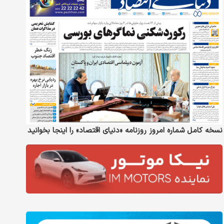
نسخه کامل شماره امروز روزنامه «دنیای‌ اقتصاد» را اینجا بخوانید