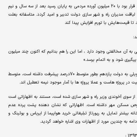
این عدم مدیریت غلط موجب شد تا طرح مسکن مهر که در پردیس قرار بود با 20 میلیون آورده مردمی به پایان رسید بعد از سه سال و نیم
 لیاقت مدیران راه و شهر سازی دولت تدبیر و امید گردد. متاسفانه بعلت
ا قیمت‌هایش با تورم افزایش پیدا ‌کند
 به آن مخالفتی وجود دارد ، اما این را هم بدانیم که اکنون چند میلیون
گیری شود و به اتمام برسد.»
با لحاظ تورم سه سال گذشته و اینکه یک میلیون واحد نیمه کاره تحویلی به دولت یازدهم بطور متوسط 70درصد پیشرفت داشته است، متوسط
دم از سوی آخوندی وزیر راه و شهر سازی شده است، مستند به اظهاراتی است
صوص مسکن مهر داشته است. اظهاراتی که نشان دهنده پشت پرده عدم
ه بیشتر تمایل به رپورتاژ تبلیغاتی خرید هواپیما از ایرباس و بوئینگ و
امه به چندین مورد از اظهارات وی اشاره خواهد گردید.