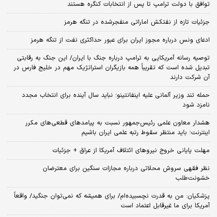
توافق با دولت ترامپ تا پس از انتخابات کنگره هستند
جزئیات تازه از نفتکش اماراتی منفجرشده در تنگه هرمز
ادعای ونس درباره مجوز ایران برای عبور حداکثری نفت از تنگه هرمز
توصیه رسانه آمریکایی به ترامپ درباره جنگ با ایران/ این جنگ به رقابتی
تبدیل شده است که تقریباً همه بازیگران استراتژیک مهم در خلیج فارس در
آن شرکت دارند
حمله تند وزیر آلمانی علیه اینفانتینو؛ نباید سال آینده برای انتخاب مجدد
نامزد شود
هشدار معاون علمی رئیس‌جمهور نسبت به پیامدهای قطعی‌های مکرر
اینترنت؛ باید منتظر سقوط رتبه علمی ایران باشیم
مهلت پایانی خروج نیروهای ائتلاف آمریکا از عراق + جزئیات
نظر فقهی سروش محلاتی درباره مجازات سنگین برای معترضان
خشونت‌طلب
پزشکیان: من به قدرت نچسبیده‌ام/ برای همیشه که نمی‌توان جنگید/ واقعاً
آمریکا برای ما غیرقابل اعتماد است