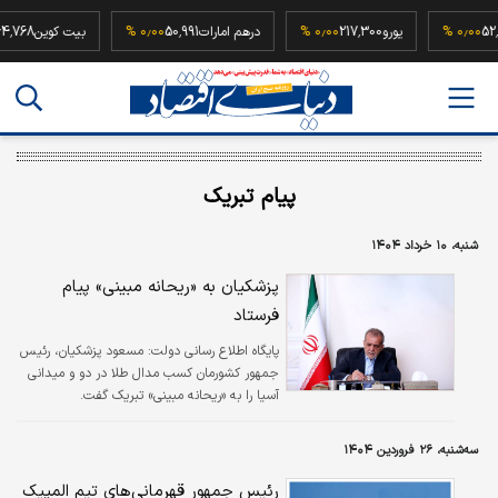
52,500,00
۰٫۰۰ %
یورو
217,300
۰٫۰۰ %
درهم امارات
50,991
۰٫۰۰ %
بیت کوی
پیام تبریک
شنبه، ۱۰ خرداد ۱۴۰۴
پزشکیان به «ریحانه مبینی» پیام
فرستاد
پایگاه اطلاع رسانی دولت:
مسعود پزشکیان، رئیس
جمهور کشورمان کسب مدال طلا در دو‌ و میدانی
آسیا را به «ریحانه مبینی» تبریک گفت.
سه‌شنبه، ۲۶ فروردین ۱۴۰۴
رئیس جمهور قهرمانی‌های تیم المپیک