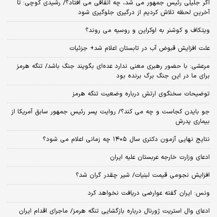
اگر جلیلی رئیس جمهور می شد، چه اتفاقی می افتاد؟/ رشیدی کوچی: تا
آخرین لحظه تلاش کردیم از درگیری جلوگیری شود
ویتکاف و کوشنر به اوکراین و روسیه می روند؟
علت افزایش قبوض آب در تابستان اعلام شد+ جزئیات
مرعشی: با حضور رهبری معنی ندارد عده‌ای بگویند جنگ باشد/ تنگه هرمز
برای ما در این جنگ برگ برنده بود
توضیحات سخنگوی ارتش درباره وضعیت تنگه هرمز
جو بایدن کجاست و چه می کند؟/ روایت پسر رئیس جمهور سابق آمریکا از
بیماری پدرش
نتایج نهایی آزمون دکتری سال ۱۴۰۵ چه زمانی اعلام می شود؟
ادعای وزارت خارجه عربستان علیه ایران
افزایش نجومی قیمت لبنیات/ شیر چقدر گران شد؟
ونس: ایران گفته عوارضی دریافت نخواهد کرد
ادعای وال استریت ژورنال درباره بازگشایی تنگه هرمز/ ماجرای اقدام ایران