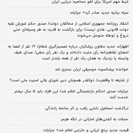
شرط مهم آمریکا برای لغو محاصره دریایی ایران
سپاه بیانیه جدید صادر کرد+ جزئیات
انتقاد روزنامه جمهوری اسلامی از مخالفان دولت/ صدور حکم شورش علیه
دولت قانونی، عادی نیست/ برای بازگشت به قدرت به هر وسیله‌ای حتی
دروغ و توطئه متوسل می‌شوند
اظهارات جدید معاون پزشکیان درباره تصمیم‌گیری شعام/ ۱۲ نفر از اعضا به
امضای تفاهم‌نامه رأی مثبت داده‌اند و یک نفر رأی منفی/ صدای طیف
وابسته یا نزدیک به همان یک نفر از همه بلندتر است
خواننده پیشکسوت موسیقی ایران بستری شد
از شایعه تا واقعیت/ ذوالقدر همچنان دبیر شورای ‌عالی امنیت ملی است؟
جزئیات صدور احکام بازنشستگی اعلام شد/ این افراد باید ۵ سال بیشتر
خدمت کنند
درگذشت اسماعیل بابایی راغب بر اثر سانحه رانندگی
حملات به کشتی‌های اماراتی در تنگه هرمز
قیمت جدید برنج ایرانی و خارجی اعلام شد+ جزئیات