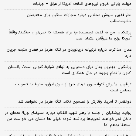
مهلت پایانی خروج نیروهای ائتلاف آمریکا از عراق + جزئیات
نظر فقهی سروش محلاتی درباره مجازات سنگین برای معترضان
خشونت‌طلب
پزشکیان: من به قدرت نچسبیده‌ام/ برای همیشه که نمی‌توان جنگید/ واقعاً
آمریکا برای ما غیرقابل اعتماد است
عمان: مذاکرات درباره ترتیبات دریانوردی در تنگه هرمز در فضای مثبت جریان
دارد
پزشکیان‌: بهترین زمان برای دستیابی به توافق شرایط کنونی است/ پاکستان
اکنون با تمام وجود در حال همکاری است
عراقچی: پذیرش کنوانسیون دریای خرز از سوی ایران، منوط به تصویب
مجلس است
ذوالقدر: تا آمریکا رفتارش را تصحیح نکند، تنگه هرمز باز نخواهد شد
روایت پزشکیان از جلسه با رهبر شهید انقلاب درباره استیضاح وزرا/ عده‌ای در
داخل نمی‌خواهند تحریم‌ها برداشته شود/ خیلی ها دلشان می خواست من
استعفا بدهم اما ...