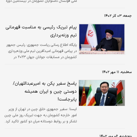
ملی فوتسال ناشنوایان کشورمان در بیستمین دوره
المپیک زمستانی ناشنوایان ۲۰۲۴ ترکیه، این
موفقیت بزرگ را برگ زرین دیگری در کارنامه
جمعه، ۰۳ آذر ۱۴۰۲
درخشان بازیکنان توانمند و با غیرت این تیم
دانست.
پیام تبریک رئیسی به مناسبت قهرمانی
تیم وزنه‌برداری
پایگاه اطلاع رسانی ریاست جمهوری:
رئیس جمهور
در پیامی قهرمانی امیدآفرین تیم ملی وزنه‌برداری
کشورمان در مسابقات جوانان جهان ۲۰۲۳ در
مکزیک را به آحاد ملت ایران و جامعه ورزشی کشور
تبریک و تهنیت گفت.
سه‌شنبه، ۱۱ مهر ۱۴۰۲
پاسخ سفیر پکن به امیرعبداللهیان/
دوستی چین و ایران همیشه
پابرجاست!
ایسنا:
سفیر جمهوری خلق چین در تهران از وزیر
امور خارجه کشورمان به جهت تبریک روز ملی چین
تشکر و بر روابط دوستانه میان دو کشور تاکید کرد.
پنجشنبه، ۰۶ مهر ۱۴۰۲