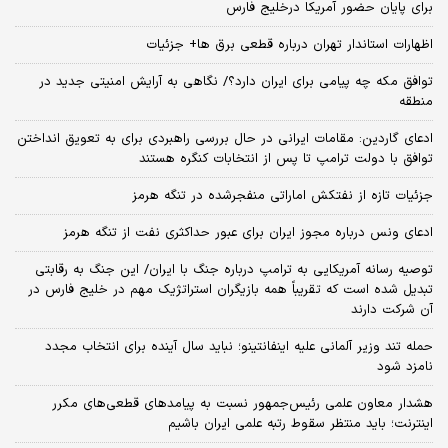
برای پایان حضور آمریکا درخلیج فارس
اظهارات استاندار تهران درباره قطعی برق ها+ جزئیات
توافق مکه چه پیامی برای ایران دارد؟/ نگاهی به آرایش امنیتی جدید در
منطقه
ادعای گاردین: مقامات ایرانی در حال بررسی راهبردی برای به تعویق انداختن
توافق با دولت ترامپ تا پس از انتخابات کنگره هستند
جزئیات تازه از نفتکش اماراتی منفجرشده در تنگه هرمز
ادعای ونس درباره مجوز ایران برای عبور حداکثری نفت از تنگه هرمز
توصیه رسانه آمریکایی به ترامپ درباره جنگ با ایران/ این جنگ به رقابتی
تبدیل شده است که تقریباً همه بازیگران استراتژیک مهم در خلیج فارس در
آن شرکت دارند
حمله تند وزیر آلمانی علیه اینفانتینو؛ نباید سال آینده برای انتخاب مجدد
نامزد شود
هشدار معاون علمی رئیس‌جمهور نسبت به پیامدهای قطعی‌های مکرر
اینترنت؛ باید منتظر سقوط رتبه علمی ایران باشیم