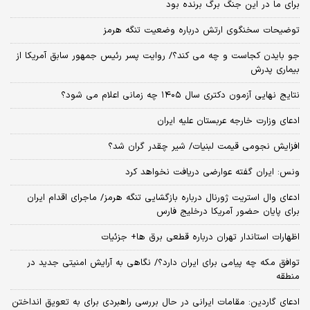
برای ما در این جنگ برگ برنده بود
توضیحات سخنگوی ارتش درباره وضعیت تنگه هرمز
جو بایدن کجاست و چه می کند؟/ روایت پسر رئیس جمهور سابق آمریکا از
بیماری پدرش
نتایج نهایی آزمون دکتری سال ۱۴۰۵ چه زمانی اعلام می شود؟
ادعای وزارت خارجه عربستان علیه ایران
افزایش نجومی قیمت لبنیات/ شیر چقدر گران شد؟
ونس: ایران گفته عوارضی دریافت نخواهد کرد
ادعای وال استریت ژورنال درباره بازگشایی تنگه هرمز/ ماجرای اقدام ایران
برای پایان حضور آمریکا درخلیج فارس
اظهارات استاندار تهران درباره قطعی برق ها+ جزئیات
توافق مکه چه پیامی برای ایران دارد؟/ نگاهی به آرایش امنیتی جدید در
منطقه
ادعای گاردین: مقامات ایرانی در حال بررسی راهبردی برای به تعویق انداختن