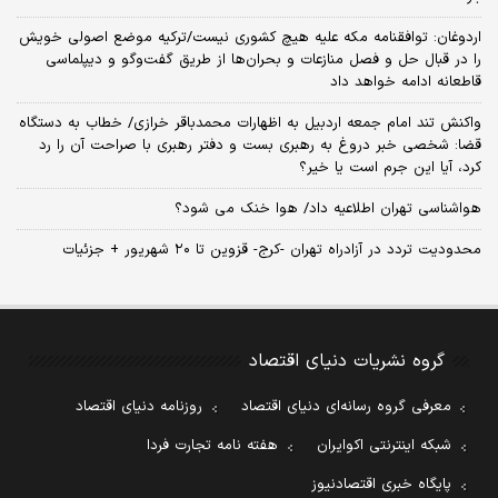
اردوغان: توافقنامه مکه علیه هیچ کشوری نیست/ترکیه موضع اصولی خویش
را در قبال حل و فصل منازعات و بحران‌ها از طریق گفت‌وگو و دیپلماسی
قاطعانه ادامه خواهد داد
واکنش تند امام جمعه اردبیل به اظهارات محمدباقر خرازی/ خطاب به دستگاه
قضا: شخصی خبر دروغ به رهبری بست و دفتر رهبری با صراحت آن را رد
کرد، آیا این جرم است یا خیر؟
هواشناسی تهران اطلاعیه داد/ هوا خنک می شود؟
محدودیت تردد در آزادراه تهران -کرج- قزوین تا ۲۰ شهریور + جزئیات
گروه نشریات دنیای اقتصاد
معرفی گروه رسانه‌ای دنیای اقتصاد
روزنامه دنیای اقتصاد
شبکه اینترنتی اکوایران
هفته نامه تجارت فردا
پایگاه خبری اقتصادنیوز