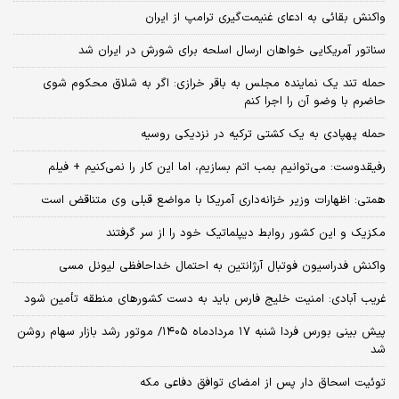
واکنش بقائی به ادعای غنیمت‌گیری ترامپ از ایران
سناتور آمریکایی خواهان ارسال اسلحه برای شورش در ایران شد
حمله تند یک نماینده مجلس به باقر خرازی: اگر به شلاق محکوم شوی
حاضرم با وضو آن را اجرا کنم
حمله پهپادی به یک کشتی ترکیه در نزدیکی روسیه
رفیقدوست: می‌توانیم بمب اتم بسازیم، اما این کار را نمی‌کنیم + فیلم
همتی: اظهارات وزیر خزانه‌داری آمریکا با مواضع قبلی وی متناقض است
مکزیک و این کشور روابط دیپلماتیک خود را از سر گرفتند
واکنش فدراسیون فوتبال آرژانتین به احتمال خداحافظی لیونل مسی
غریب آبادی: امنیت خلیج فارس باید به دست کشورهای منطقه تأمین شود
پیش بینی بورس فردا شنبه ۱۷ مردادماه ۱۴۰۵/ موتور رشد بازار سهام روشن
شد
توئیت اسحاق دار پس از امضای توافق دفاعی مکه