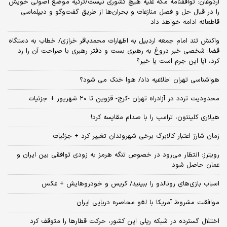
اردوغان: توافقنامه مکه علیه هیچ کشوری نیست/ترکیه موضع اصولی خویش
را در قبال حل و فصل منازعات و بحران‌ها از طریق گفت‌وگو و دیپلماسی
قاطعانه ادامه خواهد داد
واکنش تند امام جمعه اردبیل به اظهارات محمدباقر خرازی/ خطاب به دستگاه
قضا: شخصی خبر دروغ به رهبری بست و دفتر رهبری با صراحت آن را رد
کرد، آیا این جرم است یا خیر؟
هواشناسی تهران اطلاعیه داد/ هوا خنک می شود؟
محدودیت تردد در آزادراه تهران -کرج- قزوین تا ۲۰ شهریور + جزئیات
هیلاری کلینتون، ترامپ را با صدام مقایسه کرد!
زمان شارژ اعتبار کالابرگ برخی شهروندان تغییر کرد + جزئیات
رویترز: انتظار می‌رود در خصوص تنگه هرمز به زودی توافقی بین ایران و
عمان حاصل شود
اسباب‌ بازی‌های رونالدو را ببینید/ کریس و خودروهایش + عکس
موافقت مشروط آمریکا با لغو محاصره دریایی ایران
اختلال گسترده در شبکه ریلی این کشور، حرکت قطارها را متوقف کرد