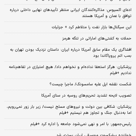
ادعای اکسیوس: مذاکره‌کنندگان ایرانی منتظر تأییدهای نهایی داخلی درباره
توافق با عمان و آمریکا هستند
این سیگنال‌ها بازار نفت را متلاطم کرد + جزئیات
حملات به کشتی‌های اماراتی در تنگه هرمز
افشاگری یک مقام سابق آمریکا درباره ایران: داستان نزدیک بودن تهران به
بمب اتم پروپاگاندا بود
پزشکیان: هرگز استعفا نداده‌ام و نخواهم داد/ هیچ امتیازی در تفاهم‌نامه
ندادیم +فیلم
شکست نقشه اپل علیه سامسونگ/ ماجرا چیست؟
تصویب لایحه تشدید تحریم‌های روسیه در سنای آمریکا
پزشکیان: شکافی بین دولت و نیروهای مسلح نیست/ زیر بار زور نمی‌رویم،
اما به‌دنبال جنگ و تجاوز هم نیستیم +فیلم
رئیس‌جمهور: با امر و نهی نمی‌شود جامعه را اداره کرد +فیلم
خواننده پیشکسوت موسیقی ایران بستری شد