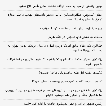
اولین واکنش ترامپ به حکم توقف ساخت سالن رقص کاخ سفید
ادعای اکسیوس: مذاکره‌کنندگان ایرانی منتظر تأییدهای نهایی داخلی درباره
توافق با عمان و آمریکا هستند
این سیگنال‌ها بازار نفت را متلاطم کرد + جزئیات
حملات به کشتی‌های اماراتی در تنگه هرمز
افشاگری یک مقام سابق آمریکا درباره ایران: داستان نزدیک بودن تهران به
بمب اتم پروپاگاندا بود
پزشکیان: هرگز استعفا نداده‌ام و نخواهم داد/ هیچ امتیازی در تفاهم‌نامه
ندادیم +فیلم
شکست نقشه اپل علیه سامسونگ/ ماجرا چیست؟
تصویب لایحه تشدید تحریم‌های روسیه در سنای آمریکا
پزشکیان: شکافی بین دولت و نیروهای مسلح نیست/ زیر بار زور نمی‌رویم،
اما به‌دنبال جنگ و تجاوز هم نیستیم +فیلم
رئیس‌جمهور: با امر و نهی نمی‌شود جامعه را اداره کرد +فیلم