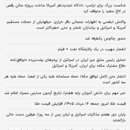
شکست بزرگ برای ترامپ؛ دادگاه تجدیدنظر آمریکا ساخت پروژه سالن رقص
در کاخ سفید را متوقف کرد
واکنش ابطحی به اظهارات جنجالی باقر خرازی؛ حرفهایش از حملات مستقیم
آمریکا و اسرائیل و براندازان تلختر و حتی خطرناکتر است
محور چالوس یکطرفه شد
انفجار مهیب در یک پالایشگاه نفت + فیلم
تحلیل رئیس سابق میز ایران در اسرائیل از پیام‌های پشت‌پرده «توافق‌نامه
دفاع مشترک مکه» برای ایران، آمریکا و اسرائیل
انتشار متن کامل توافق مکه/ حمله مسلحانه علیه یکی از اعضا، حمله علیه هر
سه کشور است
خبر مهم برای دانش آموزان پایه هفتم/ نتایج آزمون مدارس سمپاد اعلام شد
قیمت طلا امروز جمعه ۱۶ مرداد ۱۴۰۵/ افزایش قیمت طلا
پایان دور هفتم مذاکرات اسرائیل و لبنان پس از سه روز/ طرفین دست خالی
بازگشتند