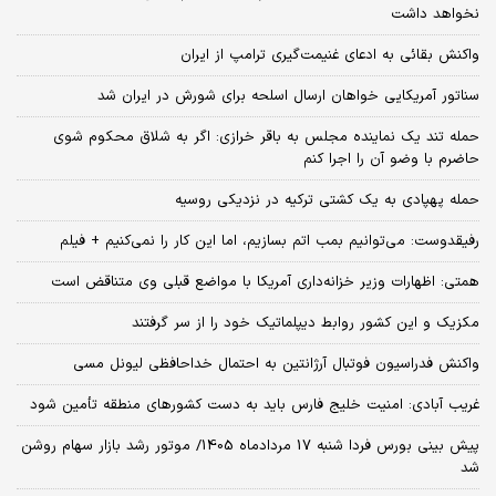
نخواهد داشت
واکنش بقائی به ادعای غنیمت‌گیری ترامپ از ایران
سناتور آمریکایی خواهان ارسال اسلحه برای شورش در ایران شد
حمله تند یک نماینده مجلس به باقر خرازی: اگر به شلاق محکوم شوی
حاضرم با وضو آن را اجرا کنم
حمله پهپادی به یک کشتی ترکیه در نزدیکی روسیه
رفیقدوست: می‌توانیم بمب اتم بسازیم، اما این کار را نمی‌کنیم + فیلم
همتی: اظهارات وزیر خزانه‌داری آمریکا با مواضع قبلی وی متناقض است
مکزیک و این کشور روابط دیپلماتیک خود را از سر گرفتند
واکنش فدراسیون فوتبال آرژانتین به احتمال خداحافظی لیونل مسی
غریب آبادی: امنیت خلیج فارس باید به دست کشورهای منطقه تأمین شود
پیش بینی بورس فردا شنبه 17 مردادماه 1405/ موتور رشد بازار سهام روشن
شد