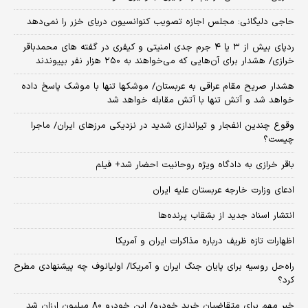
حاجی دلیگانی: مجلس اجازه تصویب کنوانسیون دریای خزر را نمی‌دهد
ردپای بیش از ۳ یا ۴ جرم جدی امنیتی و کیفری در گفته های محمدباقر
خرازی/ هشدار برای آن‌هایی که می‌خواهند به ۲۵۰ هزار نفر بپیوندند
هشدار صریح مقام عراقی به عربستان/ موشکها تنها با موشک پاسخ داده
خواهد شد و آتش تنها با آتش مقابله خواهد شد
وقوع چندین انفجار و تیراندازی شدید در نزدیکی مرز‌های ایران/ ماجرا
چیست؟
باقر خرازی به دادگاه ویژه روحانیت احضار شد+ فیلم
ادعای وزارت خارجه عربستان علیه ایران
انتشار اسناد جدید از بشقاب پرنده‌ها
اظهارات تازه ظریف درباره مذاکرات ایران و آمریکا
راه‌حل روسیه برای پایان جنگ ایران و آمریکا/ اولیانوف چه پیشنهادی مطرح
کرد؟
خبر مهم برای متقاضیان خرید خودرو/ این خودرو ۸۰ میلیون ارزان شد