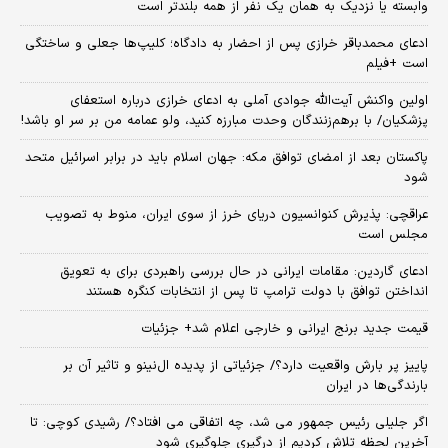
وابسته یا نزدیک به همان یک نفر از همه بلندتر است
ادعای محمدباقر خرازی پس از احضار به دادگاه؛ کلیپ‌ها جعلی و ساختگی
است +فیلم
اولین واکنش آیت‌الله جوادی آملی به ادعای خرازی درباره استعفای
پزشکیان/ با برهم‌زنندگان وحدت مبارزه کنید، ولو عمامه من بر سر او باشد!
پاکستان بعد از امضای توافق مکه: جهان اسلام باید در برابر اسرائیل متحد
شود
عراقچی: پذیرش کنوانسیون دریای خرز از سوی ایران، منوط به تصویب
مجلس است
ادعای گاردین: مقامات ایرانی در حال بررسی راهبردی برای به تعویق
انداختن توافق با دولت ترامپ تا پس از انتخابات کنگره هستند
قیمت جدید برنج ایرانی و خارجی اعلام شد+ جزئیات
پاییز پر بارش واقعیت دارد؟/ جزئیاتی از پدیده ال‌نینو و تاثیر آن بر
بارندگی‌ها در ایران
اگر جلیلی رئیس جمهور می شد، چه اتفاقی می افتاد؟/ رشیدی کوچی: تا
آخرین لحظه تلاش کردیم از درگیری جلوگیری شود