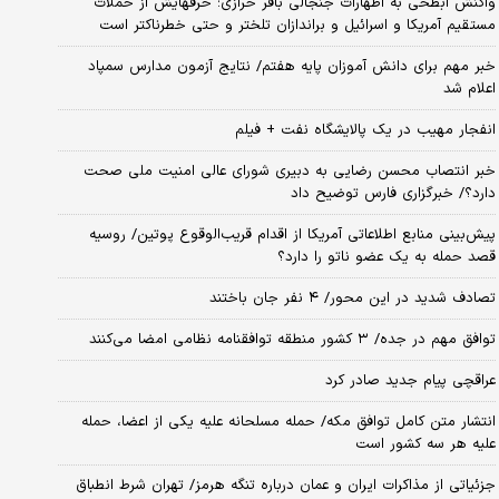
واکنش ابطحی به اظهارات جنجالی باقر خرازی؛ حرفهایش از حملات
مستقیم آمریکا و اسرائیل و براندازان تلختر و حتی خطرناکتر است
خبر مهم برای دانش آموزان پایه هفتم/ نتایج آزمون مدارس سمپاد
اعلام شد
انفجار مهیب در یک پالایشگاه نفت + فیلم
خبر انتصاب محسن رضایی به دبیری شورای عالی امنیت ملی صحت
دارد؟/ خبرگزاری فارس توضیح داد
پیش‌بینی منابع اطلاعاتی آمریکا از اقدام قریب‌الوقوع پوتین/ روسیه
قصد حمله به یک عضو ناتو را دارد؟
تصادف شدید در این محور/ ۴ نفر جان باختند
توافق مهم در جده/ ۳ کشور منطقه توافقنامه نظامی امضا می‌کنند
عراقچی پیام جدید صادر کرد
انتشار متن کامل توافق مکه/ حمله مسلحانه علیه یکی از اعضا، حمله
علیه هر سه کشور است
جزئیاتی از مذاکرات ایران و عمان درباره تنگه هرمز/ تهران شرط انطباق