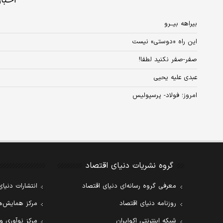
اخبا
بیراهه بیــرو
این راه «دوستی» نیست
صفر-‌صفر نکنید لطفا!
عبدی علیه یحیی
امروز؛ فولاد- پرسپولیس
گروه نشریات دنیای اقتصاد
معرفی گروه رسانه‌ای دنیای اقتصاد
انتشارات دنیای
روزنامه دنیای اقتصاد
مرکز همایش‌ها
شبکه اینترنتی اکوایران
مرکز نوآوری و