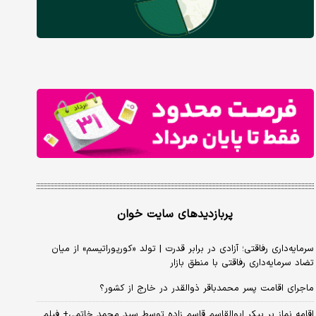
پربازدیدهای سایت خوان
سرمایه‌داری رفاقتی؛ آزادی در برابر قدرت | تولد «کورپوراتیسم» از میان
تضاد سرمایه‌داری رفاقتی با منطق بازار
ماجرای اقامت پسر محمدباقر ذوالقدر در خارج از کشور؟
اقامه نماز بر پیکر ابوالقاسم قاسم زاده توسط سید محمد خاتمی+ فیلم