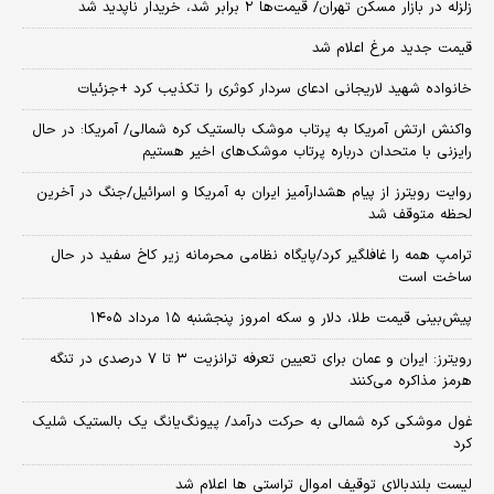
زلزله در بازار مسکن تهران/ قیمت‌ها ۲ برابر شد، خریدار ناپدید شد
قیمت جدید مرغ اعلام شد
خانواده شهید لاریجانی ادعای سردار کوثری را تکذیب کرد +جزئیات
واکنش ارتش آمریکا به پرتاب موشک بالستیک کره شمالی/ آمریکا: در حال
رایزنی با متحدان درباره پرتاب موشک‌های اخیر هستیم
روایت رویترز از پیام هشدارآمیز ایران به آمریکا و اسرائیل/جنگ در آخرین
لحظه متوقف شد
ترامپ همه را غافلگیر کرد/پایگاه نظامی محرمانه زیر کاخ سفید در حال
ساخت است
پیش‌بینی قیمت طلا، دلار و سکه امروز پنجشنبه ۱۵ مرداد ۱۴۰۵
رویترز: ایران و عمان برای تعیین تعرفه ترانزیت ۳ تا ۷ درصدی در تنگه
هرمز مذاکره می‌کنند
غول موشکی کره شمالی به حرکت درآمد/ پیونگ‌یانگ یک بالستیک شلیک
کرد
لیست بلندبالای توقیف اموال تراستی ها اعلام شد