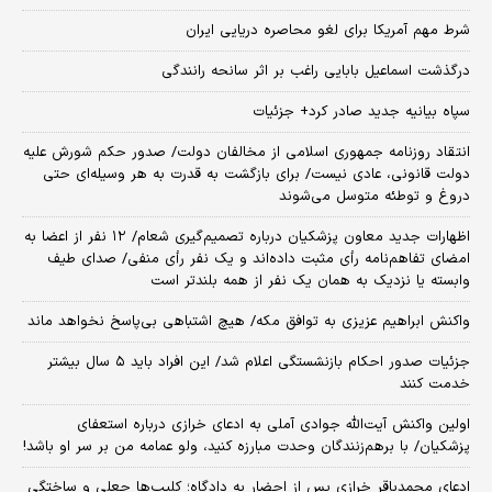
شرط مهم آمریکا برای لغو محاصره دریایی ایران
درگذشت اسماعیل بابایی راغب بر اثر سانحه رانندگی
سپاه بیانیه جدید صادر کرد+ جزئیات
انتقاد روزنامه جمهوری اسلامی از مخالفان دولت/ صدور حکم شورش علیه
دولت قانونی، عادی نیست/ برای بازگشت به قدرت به هر وسیله‌ای حتی
دروغ و توطئه متوسل می‌شوند
اظهارات جدید معاون پزشکیان درباره تصمیم‌گیری شعام/ ۱۲ نفر از اعضا به
امضای تفاهم‌نامه رأی مثبت داده‌اند و یک نفر رأی منفی/ صدای طیف
وابسته یا نزدیک به همان یک نفر از همه بلندتر است
واکنش ابراهیم عزیزی به توافق مکه/ هیچ اشتباهی بی‌پاسخ نخواهد ماند
جزئیات صدور احکام بازنشستگی اعلام شد/ این افراد باید ۵ سال بیشتر
خدمت کنند
اولین واکنش آیت‌الله جوادی آملی به ادعای خرازی درباره استعفای
پزشکیان/ با برهم‌زنندگان وحدت مبارزه کنید، ولو عمامه من بر سر او باشد!
ادعای محمدباقر خرازی پس از احضار به دادگاه؛ کلیپ‌ها جعلی و ساختگی