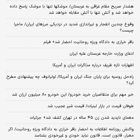
هشدار صریح مقام عراقی به عربستان/ موشکها تنها با موشک پاسخ داده
خواهد شد و آتش تنها با آتش مقابله خواهد شد
وقوع چندین انفجار و تیراندازی شدید در نزدیکی مرز‌های ایران/ ماجرا
چیست؟
باقر خرازی به دادگاه ویژه روحانیت احضار شد+ فیلم
ادعای وزارت خارجه عربستان علیه ایران
اظهارات تازه ظریف درباره مذاکرات ایران و آمریکا
راه‌حل روسیه برای پایان جنگ ایران و آمریکا/ اولیانوف چه پیشنهادی مطرح
کرد؟
خبر مهم برای متقاضیان خرید خودرو/ این خودرو ۸۰ میلیون ارزان شد
طوفان قیمت در بازار لبنیات/ قیمت شیر عجیب شد
معمای ناپدید شدن زن ۴۵ ساله در تهران کشف شد+ جزئیات
واکنش روزنامه اطلاعات به احضار باقر خرازی به دادگاه ویژه روحانیت/ اگر
معیار، قانون است، قانون نباید خودی و غیرخودی بشناسد