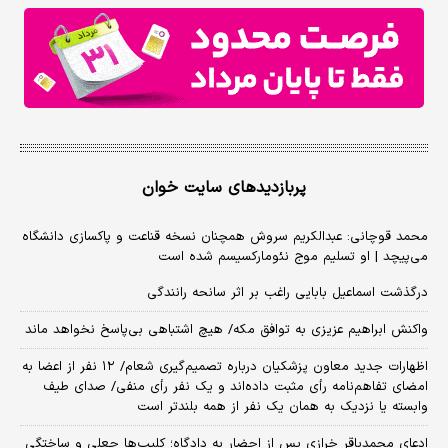
پربازدیدهای سایت خوان
محمد قوچانی: عبدالکریم سروش همچنان نسخه قناعت و پاکسازی دانشگاه
می‌پیچد | او تسلیم موج نئومارکسیسم شده است
درگذشت اسماعیل بابایی راغب بر اثر سانحه رانندگی
واکنش ابراهیم عزیزی به توافق مکه/ هیچ اشتباهی بی‌پاسخ نخواهد ماند
اظهارات جدید معاون پزشکیان درباره تصمیم‌گیری شعام/ ۱۲ نفر از اعضا به
امضای تفاهم‌نامه رأی مثبت داده‌اند و یک نفر رأی منفی/ صدای طیف
وابسته یا نزدیک به همان یک نفر از همه بلندتر است
ادعای محمدباقر خرازی پس از احضار به دادگاه؛ کلیپ‌ها جعلی و ساختگی