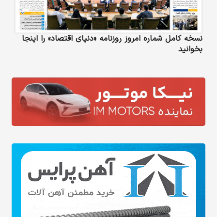
نسخه کامل شماره امروز روزنامه «دنیای‌ اقتصاد» را اینجا
بخوانید