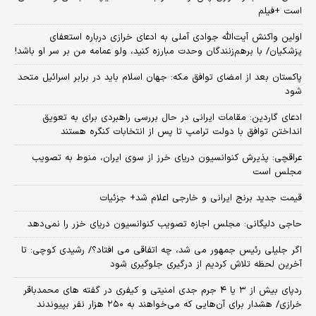
است +فیلم
اولین واکنش آیت‌الله جوادی آملی به ادعای خرازی درباره استعفای
پزشکیان/ با برهم‌زنندگان وحدت مبارزه کنید، ولو عمامه من بر سر او باشد!
پاکستان بعد از امضای توافق مکه: جهان اسلام باید در برابر اسرائیل متحد
شود
ادعای گاردین: مقامات ایرانی در حال بررسی راهبردی برای به تعویق
انداختن توافق با دولت ترامپ تا پس از انتخابات کنگره هستند
عراقچی: پذیرش کنوانسیون دریای خرز از سوی ایران، منوط به تصویب
مجلس است
قیمت جدید برنج ایرانی و خارجی اعلام شد+ جزئیات
حاجی دلیگانی: مجلس اجازه تصویب کنوانسیون دریای خزر را نمی‌دهد
اگر جلیلی رئیس جمهور می شد، چه اتفاقی می افتاد؟/ رشیدی کوچی: تا
آخرین لحظه تلاش کردیم از درگیری جلوگیری شود
ردپای بیش از ۳ یا ۴ جرم جدی امنیتی و کیفری در گفته های محمدباقر
خرازی/ هشدار برای آن‌هایی که می‌خواهند به ۲۵۰ هزار نفر بپیوندند