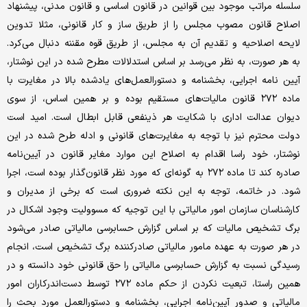
سلسله مراتب موجود بین قوانین در قانون اساسی و قانون مدنی، پیشنهاد
اصلاح قانون مصوب مجلس را از طریق ساز و کار قانونی، مثلا تدوین
لایحه اصلاحیه و تقدیم آن به مجلس، از طریق قوه مقننه دنبال می‌کرد.
به هر صورت، به نظر می‌رسد بر اساس استدلالات مطرح شده در این نوشتار،
آیین نامه اجرایی، بخشنامه و دستور‌العمل‌های یادشده بالا در مغایرت با
ماده ۲۷۲ قانون مالیات‌های مستقیم بوده و بر همین اساس، از سوی
دیوان عدالت اداری با شکایت هر ذینفعی قابل ابطال است. امید است
دولت محترم نیز با توجه به مغایرت‌های قانونی و ادله طرح شده در این
نوشتار، خود راسا اقدام به اصلاح این موارد مغایر قانون در آیین‌نامه
صادره کند تا ماده ۲۷۲ به گونه‌ای که مورد نظر قانون‌گذار بوده ‌است، اجرا
شود. در خاتمه، توجه به این نکته ضروری است که برخی از مدیران و
کارشناسان سازمان امور مالیاتی با این توجیه که مسوولیت وجود اشکال در
برگ تشخیص مالیات که بر اساس گزارش حسابرسی مالیاتی صادر می‌شود
در هر صورت به عهده مامور مالیاتی صادرکننده برگ تشخیص است، انجام
رسیدگی نسبت به گزارش حسابرسی مالیاتی را حق قانونی خود دانسته و در
همین راستا، تبعیت نکردن از حکم ماده ۲۷۲ توسط دست‌اندرکاران امور
مالیاتی و صدور آیین‌نامه اجرایی، بخشنامه و دستورالعمل مورد بحث را