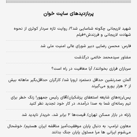
پربازدیدهای سایت خوان
شهید لاریجانی چگونه شناسایی شد؟/ روایت تازه سردار کوثری از نحوه
شهادت لاریجانی و فرزندش+فیلم
فارس: محسن رضایی دبیر شورای عالی امنیت ملی شد
مشاور سیدمحمد خاتمی درگذشت
سربازان فراری بخوانند/ آیا معافیت در راه است؟
آلمان صدرنشین حداقل دستمزد اروپا شد/ کارگران حداقل‌بگیر ماهانه بیش
از ۲ هزار یورو می‌گیرند
پس‌لرزه‌های شایعه استعفای پزشکیان/آقای رئیس جمهور! زنگ خطر برای
تیم رسانه‌ای شما به صدا درآمده، در کار خود تجدید نظر کنید
زلزله در بازار مسکن تهران/ قیمت‌ها ۲ برابر شد، خریدار ناپدید شد
معاون ترامپ: به دنبال پایان موفقیت‌آمیز مناقشه ایران هستیم/ خوشحال
می‌شوم ایرانی ها مرا مسئول پایان جنگ بدانند