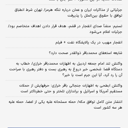
جزئیاتی از مذاکرات ایران و عمان درباره تنگه هرمز/ تهران شرط انطباق
توافق با حقوق بین‌الملل را پذیرفت
تسنیم: منشأ صدای انفجار در قشم، هدف قرار دادن اهداف متخاصم بود/
جزئیات اعلام می‌شود
انفجار مهیب در یک پالایشگاه نفت + فیلم
شایعه استعفای محمدباقر ذوالقدر صحت دارد؟
واکنش تند امام جمعه اردبیل به اظهارات محمدباقر خرازی/ خطاب به
دستگاه قضا: شخصی خبر دروغ به رهبری بست و دفتر رهبری با صراحت
آن را رد کرد، آیا این جرم است یا خیر؟
واکنش ابطحی به اظهارات جنجالی باقر خرازی؛ حرفهایش از حملات
مستقیم آمریکا و اسرائیل و براندازان تلختر و حتی خطرناکتر است
انتشار متن کامل توافق مکه/ حمله مسلحانه علیه یکی از اعضا، حمله علیه
هر سه کشور است