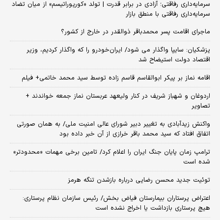
سرمایه‌داری رفاقتی؛ آزادی در برابر قدرت | تولد «کورپوراتیسم» از میان تضاد
سرمایه‌داری رفاقتی با منطق بازار
ماجرای اقامت پسر محمدباقر ذوالقدر در خارج از کشور؟
پزشکیان: سایپا واگذار می شود/ ایران‌خودرو را که واگذار کردیم، وزیر
اقتصاد دولت استیضاح شد
اقامه نماز بر پیکر ابوالقاسم قاسم زاده توسط سید محمد خاتمی+ فیلم
اردوغان و شهباز شریف در کنار ولیعهد عربستان نماز جمعه خواندند +
تصاویر
واکنش زیدآبادی به تغییر دبیر شورای عالی امنیت ملی/ به همان صورتی
اتفاق افتاد که سید محمد باقر خرازی از آن خبر داده بود
ترامپ زمان پایان جنگ ایران را اعلام کرد/ تامین برخی مهمات «محدودتر»
شده است
توئیت جدید محسن رضایی درباره بازشدن تنگه هرمز
اعتراض پرستاران بیمارستان فیاض بخش/ رئیس سازمان نظام پرستاری:
هیچ پرستاری بازداشت یا اخراج نشده است