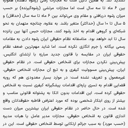
تشدید کند. به همین دلیل است که مجازات راشی (رشوه دهنده) همواره
بین ۶ ماه تا سه سال است اما مجازات مرتشی (رشوه‌گیرنده) بر حسب
میزان رشوه دریافتی و مقام وی می‌تواند بین ۶ ماه تا سه سال (حداقل) و
۵ سال تا ۱۰ سال (حداکثر) متغیر باشد. به علاوه، چنانچه متهمان به نحو
شبکه‌ای و گروهی اقدام به اخذ رشوه کنند، مجازات حبس آنها بین پانزده
سال تا ابد خواهد بود. متاسفانه نظام حقوقی ایران رشوه دادن به مقامات
رسمی بیگانه را جرم انگاری نکرده است. اما شاید مهم‌ترین ضعف نظام
حقوقی ایران در مقایسه با قانون جدید مبارزه با ارتشای انگلیس،
پیش‌بینی نکردن مجازات برای اشخاص حقوقی است. در نظام حقوقی
ایران، پیش‌بینی مسوولیت کیفری و به تبع آن مجازات اشخاص حقوقی،
غیرمعمول و تعریف نشده است؛ در موارد بسیار معدودی هم که رویه
قضایی اقدام به تسری پاره‌ای اقدامات پیشگیرانه کیفری نسبت به اشخاص
حقوقی کرده است، این اقدامات بدون اتکا به پشتوانه قانونی مناسب و
بیشتر از روی ابتکار شخصی بوده که مورد اعتراض قاطبه حقوقدانان واقع
شده است. در حال حاضر در نظام حقوقی ایران بیشترین میزان دست
اندازی قانون به اشخاص حقوقی، مجازات مدیر عامل یا هیات مدیره
(حسب مورد) به سبب جرائم ارتکابی توسط اشخاص حقوقی است. این در