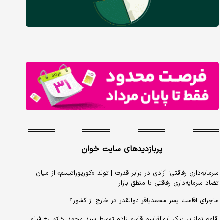
پربازدیدهای سایت خوان
سرمایه‌داری رفاقتی؛ آزادی در برابر قدرت | تولد «کورپوراتیسم» از میان
تضاد سرمایه‌داری رفاقتی با منطق بازار
ماجرای اقامت پسر محمدباقر ذوالقدر در خارج از کشور؟
اقامه نماز بر پیکر ابوالقاسم قاسم زاده توسط سید محمد خاتمی+ فیلم