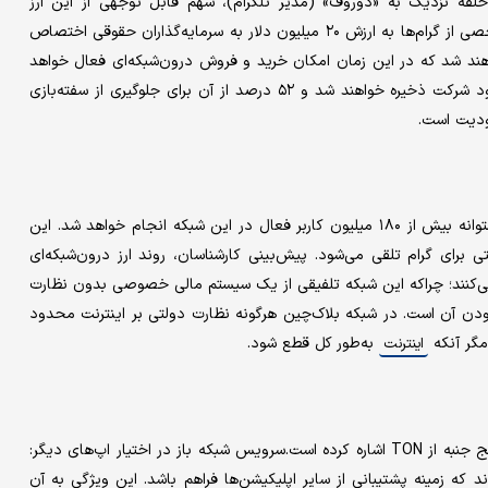
لقه نزدیک به «دوروف» (مدیر تلگرام)، سهم قابل توجهی از این ارز
دیجیتالی را از آن خود خواهند کرد و پیش‌بینی می‌شود تعداد نامشخصی از گرام‌ها به ارزش ۲۰ میلیون دلار به سرمایه‌گذاران حقوقی اختصاص
خواهند شد که در این زمان امکان خرید و فروش درون‌شبکه‌ای فعال خواهد
بود. طبق قاعده ثبت‌شده برای این شبکه، ۲ درصد از گرام‌ها برای خود شرکت ذخیره خواهند شد و ۵۲ درصد از آن برای جلوگیری از سفته‌بازی
ودیت است.
ایده راه‌اندازی نوع جدیدی از الگوریتم بلاک‌چین ازسوی تلگرام، به پشتوانه بیش از ۱۸۰ میلیون کاربر فعال در این شبکه انجام خواهد شد. این
متی برای گرام تلقی می‌شود. پیش‌بینی کارشناسان، روند ارز درون‌شبکه‌ای
ی می‌کنند؛ چراکه این شبکه تلفیقی از یک سیستم مالی خصوصی بدون نظارت
ودن آن است. در شبکه بلاک‌چین هرگونه نظارت دولتی بر اینترنت محدود
مگر آنکه
به‌طور کل قطع شود.
اینترنت
مقاله ۱۳۲ صفحه‌ای که سازوکار شبکه نوین تلگرام را شرح داده، به پنج جنبه از TON اشاره کرده است.سرویس شبکه باز در اختیار اپ‌های دیگر:
د که زمینه پشتیبانی از سایر اپلیکیشن‌ها فراهم باشد. این ویژگی به آن