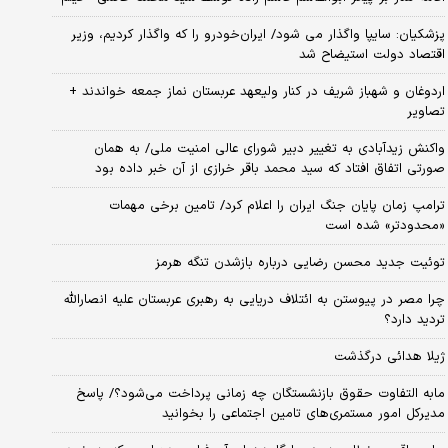
پزشکیان: سایپا واگذار می شود/ ایران‌خودرو را که واگذار کردیم، وزیر
اقتصاد دولت استیضاح شد
اردوغان و شهباز شریف در کنار ولیعهد عربستان نماز جمعه خواندند +
تصاویر
واکنش زیدآبادی به تغییر دبیر شورای عالی امنیت ملی/ به همان
صورتی اتفاق افتاد که سید محمد باقر خرازی از آن خبر داده بود
ترامپ زمان پایان جنگ ایران را اعلام کرد/ تامین برخی مهمات
«محدودتر» شده است
توئیت جدید محسن رضایی درباره بازشدن تنگه هرمز
چرا مصر در پیوستن به ائتلاف دریایی به رهبری عربستان علیه انصارالله
تردید دارد؟
ژیلا هدائی درگذشت
مابه التفاوت حقوق بازنشستگان چه زمانی پرداخت می‌شود؟/ پاسخ
مدیرکل امور مستمری‌های تامین اجتماعی را بخوانید