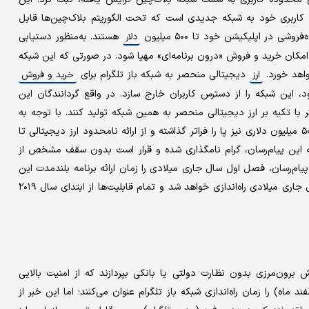
کاربری خود به شبکه جدیدی است که تحت الگوریتم بلاک‌چین‌ها قابل
روشی در اپلیکیشن خود تا ۵۰۰ میلیون
هستند. به‌منظور دستیابی
دلار
م» یا به اختصار TON، راه‌اندازی شده تا امکان خرید و فروش «درون برنامه‌ای» مهیا شود. در صورتی که این شبکه
واهد خورد.
دیجیتالی منحصر به شبکه باز تلگرام برای
ارز
خرید و فروش
، این شبکه را از دسترس کاربران خارج سازد. در واقع گردانندگان این
با تکیه بر ارز دیجیتالی منحصر به همین شبکه تولید کنند. با توجه به
تعداد بالای کاربران این پیام‌رسان، برخی از مدیران تلگرام از هدف ۵۰۰ میلیون دلاری نیز پا را فراتر گذاشته و از ارائه نامحدود ارز دیجیتالی تا
الی منحصر به این پیام‌رسان، گرام نامگذاری شده و قرار است بدون سقف مشخص از
پیام‌رسان، فصل اول سال جاری میلادی را زمان ارائه برنامه بلندمدت این
دیجیتالی تلگرام نیز از فصل چهارم سال جاری میلادی راه‌اندازی خواهد شد و تمام قابلیت‌ها از ابتدای سال ۲۰۱۹
وش برون‌مرزی بدون نظارت دولتی یا بانکی بپردازند که از امنیت بالایی
 ماه) را زمان راه‌اندازی شبکه باز تلگرام عنوان می‌کنند؛ اما این خبر از