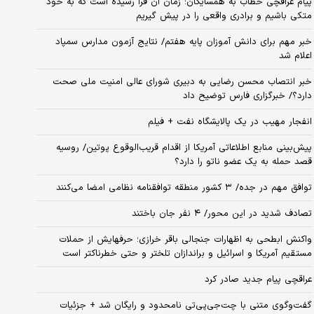
پیام عراقچی خطاب به همسایگان؛ زمان آن فرا رسیده است که به خود
متکی باشیم و برادری واقعی را در پیش گیریم
خبر مهم برای دانش آموزان پایه هفتم/ نتایج آزمون مدارس سمپاد
اعلام شد
خبر انتصاب محسن رضایی به دبیری شورای عالی امنیت ملی صحت
دارد؟/ خبرگزاری فارس توضیح داد
انفجار مهیب در یک پالایشگاه نفت + فیلم
پیش‌بینی منابع اطلاعاتی آمریکا از اقدام قریب‌الوقوع پوتین/ روسیه
قصد حمله به یک عضو ناتو را دارد؟
توافق مهم در جده/ ۳ کشور منطقه توافقنامه نظامی امضا می‌کنند
تصادف شدید در این محور/ ۴ نفر جان باختند
واکنش ابطحی به اظهارات جنجالی باقر خرازی؛ حرفهایش از حملات
مستقیم آمریکا و اسرائیل و براندازان تلختر و حتی خطرناکتر است
عراقچی پیام جدید صادر کرد
گفت‌وگوی متنی با چت‌جی‌پی‌تی نامحدود و رایگان شد + جزئیات