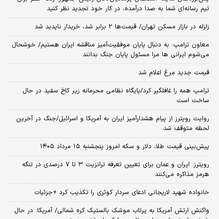
تیم رسانه‌ای شما به صدا درآمده، در کار خود تجدید نظر کنید
زلزله در بازار مسکن تهران/ قیمت‌ها ۲ برابر شد، خریدار ناپدید شد
معاون ترامپ: به دنبال پایان موفقیت‌آمیز مناقشه ایران هستیم/ خوشحال
می‌شوم ایرانی ها مرا مسئول پایان جنگ بدانند
قیمت جدید مرغ اعلام شد
ترامپ همه را غافلگیر کرد/پایگاه نظامی محرمانه زیر کاخ سفید در حال
ساخت است
روایت رویترز از پیام هشدارآمیز ایران به آمریکا و اسرائیل/جنگ در آخرین
لحظه متوقف شد
پیش‌بینی قیمت طلا، دلار و سکه امروز پنجشنبه ۱۵ مرداد ۱۴۰۵
رویترز: ایران و عمان برای تعیین تعرفه ترانزیت ۳ تا ۷ درصدی در تنگه
هرمز مذاکره می‌کنند
خانواده شهید لاریجانی ادعای سردار کوثری را تکذیب کرد +جزئیات
واکنش ارتش آمریکا به پرتاب موشک بالستیک کره شمالی/ آمریکا: در حال