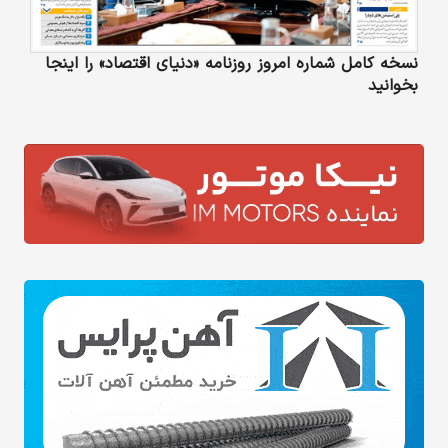
نسخه کامل شماره امروز روزنامه «دنیای‌ اقتصاد» را اینجا
بخوانید