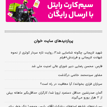
پربازدیدهای سایت خوان
شهید لاریجانی چگونه شناسایی شد؟/ روایت تازه سردار کوثری از نحوه
شهادت لاریجانی و فرزندش+فیلم
فارس: محسن رضایی دبیر شورای عالی امنیت ملی شد
مشاور سیدمحمد خاتمی درگذشت
سربازان فراری بخوانند/ آیا معافیت در راه است؟
آلمان صدرنشین حداقل دستمزد اروپا شد/ کارگران حداقل‌بگیر ماهانه بیش
از ۲ هزار یورو می‌گیرند
پس‌لرزه‌های شایعه استعفای پزشکیان/آقای رئیس جمهور! زنگ خطر برای