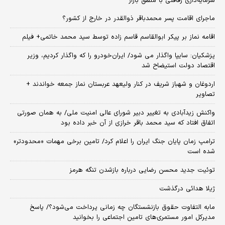
سرمایه‌داری رفاقتی با منطق بازار
ماجرای اقامت پسر محمدباقر ذوالقدر در خارج از کشور؟
اقامه نماز بر پیکر ابوالقاسم قاسم زاده توسط سید محمد خاتمی+ فیلم
پزشکیان: سایپا واگذار می شود/ ایران‌خودرو را که واگذار کردیم، وزیر
اقتصاد دولت استیضاح شد
اردوغان و شهباز شریف در کنار ولیعهد عربستان نماز جمعه خواندند +
تصاویر
واکنش زیدآبادی به تغییر دبیر شورای عالی امنیت ملی/ به همان صورتی
اتفاق افتاد که سید محمد باقر خرازی از آن خبر داده بود
ترامپ زمان پایان جنگ ایران را اعلام کرد/ تامین برخی مهمات «محدودتر»
شده است
توئیت جدید محسن رضایی درباره بازشدن تنگه هرمز
ژیلا هدائی درگذشت
مابه التفاوت حقوق بازنشستگان چه زمانی پرداخت می‌شود؟/ پاسخ
مدیرکل امور مستمری‌های تامین اجتماعی را بخوانید