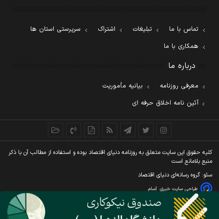
تماس با ما
تبلیغات
اشتراک
سرپرستی استان ها
همکاری با ما
درباره ما
معرفی روزنامه
بیانیه مأموریت
آئین نامه اخلاق حرفه ای
کليه حقوق اين سايت متعلق به روزنامه دنيای اقتصاد بوده و استفاده از مطالب آن با ذکر
منبع بلامانع است
سئو: گروه رسانه‌ای دنیای اقتصاد
طراحی سایت خبری
آسام