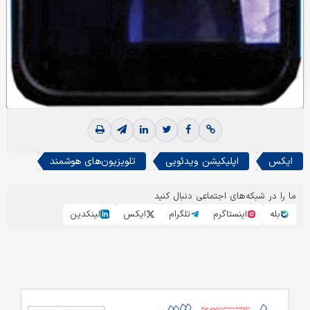
ايکس
اپليکيشن ويدئويي
تلويزيون‌هاي هوشمند
ما را در شبکه‌های اجتماعی دنبال کنید
بله
اینستاگرم
تلگرام
ایکس
لینکدین