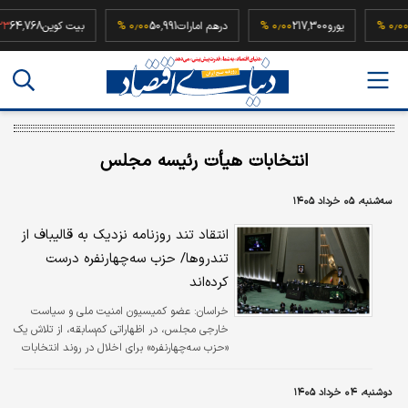
52,5
۰٫۰۰ %
یورو
217,300
۰٫۰۰ %
درهم امارات
50,991
۰٫۰۰ %
بیت کوین
,768
انتخابات هیأت رئیسه مجلس
سه‌شنبه، ۰۵ خرداد ۱۴۰۵
انتقاد تند روزنامه نزدیک به قالیباف از
تندروها/ حزب سه‌چهارنفره درست
کرده‌اند
خراسان:
عضو کمیسیون امنیت ملی و سیاست
خارجی مجلس، در اظهاراتی کم‌سابقه، از تلاش یک
«حزب سه‌چهارنفره» برای اخلال در روند انتخابات
هیات رئیسه مجلس سخن گفت و مدعی شد یکی
از نمایندگان شناخته‌شده جریان رادیکال، با حضور
دوشنبه، ۰۴ خرداد ۱۴۰۵
در محل اخذ رأی تلاش کرده با جنجال‌آفرینی و