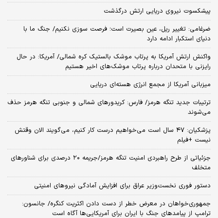
پیشکسوت نیروی دریایی ارتش درگذشت
ضرغامی: تغییر ریل، عین بصیرت است؛ فرصت سوزی نکنیم/ جنگ ما با
دنیای استکبار ادامه دارد
واکنش ارتش آمریکا به پرتاب موشک بالستیک کره شمالی/ آمریکا: در حال
رایزنی با متحدان درباره پرتاب موشک‌های اخیر هستیم
میزبانی آمریکا از مجمع انرژی هسته‌ای دریایی
ترتیبات جدید تنگه هرمز/ فارس: کریدورهای شمالی و جنوبی تنگه هرمز حذف
می‌شوند
پزشکیان: ۴۷ سال است می‌خواهیم درست کار کنیم، می‌گویند الان وقتش
نیست +فیلم
جزئیاتی از طرح راهبردی امنیت تنگه هرمز/جریمه ۲۰ درصدی برای شناورهای
متخلف
دستور فوری نخست‌وزیر عراق برای افزایش آمادگی نیروهای امنیتی
جمهوری‌خواهان در معرض خطر از دست دادن اکثریت کنگره/ جانسون:
ترامپ از پیامدهای جنگ با ایران برای آمریکایی‌ها آگاه است