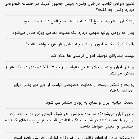
تغییر موضع ترامپ در قبال ونس/ رئیس جمهور آمریکا در جلسات خصوصی
درباره ونس چه گفت؟
پزشکیان: مشروطه پاسخ آگاهانه جامعه به چالش‌های تاریخی بود
یمن: به زودی بیانیه مهمی درباره یک عملیات نظامی ویژه صادر می‌شود
رقم کالابرگ یک میلیون تومانی چه زمانی افزایش خواهد یافت؟
لیست بلندبالای توقیف اموال تراستی ها اعلام شد
رویترز: ایران و عمان برای تعیین تعرفه ترانزیت ۳ تا ۷ درصدی در تنگه هرمز
مذاکره می‌کنند
روایت واشنگتن پست از حمایت خصوصی ترامپ از جی دی ونس برای
انتخابات ۲۰۲۸
الحدث: بیانیه ایران و عمان به زودی منتشر می شود
بنزین گران می‌شود؟/ نماینده مجلس: هر شوک قیمتی می تواند انتظارات
تورمی را تشدید کند/ در شرایط جنگی افزایش قیمت بنزین پیامدهای گسترده
اجتماعی و امنیتی خواهد داشت
پولیتیکو: تبادل اطلاعات نظامی بین آمریکا و اوکراین افزایش یافته است