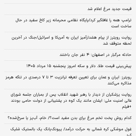
قیمت جدید مرغ اعلام شد
ترامپ همه را غافلگیر کرد/پایگاه نظامی محرمانه زیر کاخ سفید در حال
ساخت است
روایت رویترز از پیام هشدارآمیز ایران به آمریکا و اسرائیل/جنگ در آخرین
لحظه متوقف شد
حادثه مرگبار در اصفهان؛ ۴ نفر جان باختند
پیش‌بینی قیمت طلا، دلار و سکه امروز پنجشنبه ۱۵ مرداد ۱۴۰۵
رویترز: ایران و عمان برای تعیین تعرفه ترانزیت ۳ تا ۷ درصدی در تنگه هرمز
مذاکره می‌کنند
روایت پزشکیان از دیدار با رهبر شهید انقلاب پس از بمباران جلسه شورای
عالی امنیت ملی؛ ایشان مانند یک کوه در پشتیبانی از دولت حامی بودند
+فیلم
کدام روش پخت تخم مرغ برای بدن مفید است؟/ خام، آب‌پز یا سرخ‌شده؟
غول موشکی کره شمالی به حرکت درآمد/ پیونگ‌یانگ یک بالستیک شلیک
کرد