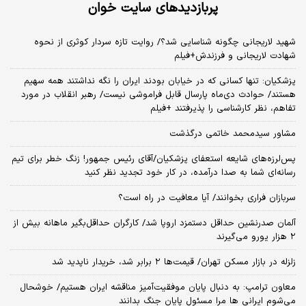
پربازدیدهای سایت خوان
شهید لاریجانی چگونه شناسایی شد؟/ روایت تازه سردار کوثری از نحوه
شهادت لاریجانی و فرزندش+فیلم
پزشکیان: تنها کسانی که در خیابان بودند ایران را نگه نداشتند همه سهیم
هستند/ حوادث دی‌ماه پارسال قابل فراموشی نیست/ رهبر انقلاب در مورد
تفاهم، نظر کارشناسی را پذیرفتند +فیلم
مشاور سیدمحمد خاتمی درگذشت
پس‌لرزه‌های شایعه استعفای پزشکیان/آقای رئیس جمهور! زنگ خطر برای تیم
رسانه‌ای شما به صدا درآمده، در کار خود تجدید نظر کنید
سربازان فراری بخوانند/ آیا معافیت در راه است؟
آلمان صدرنشین حداقل دستمزد اروپا شد/ کارگران حداقل‌بگیر ماهانه بیش از
۲ هزار یورو می‌گیرند
زلزله در بازار مسکن تهران/ قیمت‌ها ۲ برابر شد، خریدار ناپدید شد
معاون ترامپ: به دنبال پایان موفقیت‌آمیز مناقشه ایران هستیم/ خوشحال
می‌شوم ایرانی ها مرا مسئول پایان جنگ بدانند