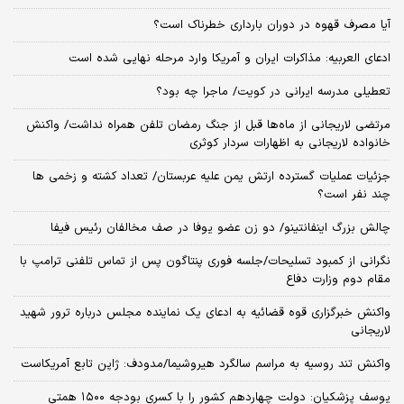
آیا مصرف قهوه در دوران بارداری خطرناک است؟
ادعای العربیه: مذاکرات ایران و آمریکا وارد مرحله نهایی شده است
تعطیلی مدرسه ایرانی در کویت/ ماجرا چه بود؟
مرتضی لاریجانی از ماه‌ها قبل از جنگ رمضان تلفن همراه نداشت/ واکنش
خانواده لاریجانی به اظهارات سردار کوثری
جزئیات عملیات گسترده ارتش یمن علیه عربستان/ تعداد کشته و زخمی ها
چند نفر است؟
چالش بزرگ اینفانتینو/ دو زن عضو یوفا در صف مخالفان رئیس فیفا
نگرانی از کمبود تسلیحات/جلسه فوری پنتاگون پس از تماس تلفنی ترامپ با
مقام دوم وزارت دفاع
واکنش خبرگزاری قوه قضائیه به ادعای یک نماینده مجلس درباره ترور شهید
لاریجانی
واکنش تند روسیه به مراسم سالگرد هیروشیما/مدودف: ژاپن تابع آمریکاست
یوسف پزشکیان: دولت چهاردهم کشور را با کسری بودجه ۱۵۰۰ همتی