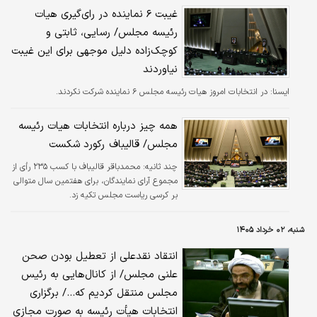
تحریک افکار عمومی روند انتخابات را تحت تأثیر
غیبت ۶ نماینده در رای‌گیری هیات
قرار دهد.
رئیسه مجلس/ رسایی، ثابتی و
کوچک‌زاده دلیل موجهی برای این غیبت
نیاوردند
ايسنا:
در انتخابات امروز هیات رئیسه مجلس ۶ نماینده‌ شرکت نکردند.
همه چیز درباره انتخابات هیات رئیسه
مجلس/ قالیباف رکورد شکست
چند ثانیه:
محمدباقر قالیباف با کسب ۲۳۵ رأی از
مجموع آرای نمایندگان، برای هفتمین سال متوالی
بر کرسی ریاست مجلس تکیه زد.
شنبه، ۰۲ خرداد ۱۴۰۵
انتقاد نقدعلی از تعطیل بودن صحن
علنی مجلس/ از کانال‌هایی به رئیس
مجلس منتقل کردیم که.../ برگزاری
انتخابات هیأت رئیسه به صورت مجازی