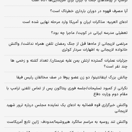
ترامپ از پیامدهای جنگ با ایران برای آمریکایی‌ها آگاه است
آیا مصرف قهوه در دوران بارداری خطرناک است؟
ادعای العربیه: مذاکرات ایران و آمریکا وارد مرحله نهایی شده است
تعطیلی مدرسه ایرانی در کویت/ ماجرا چه بود؟
مرتضی لاریجانی از ماه‌ها قبل از جنگ رمضان تلفن همراه نداشت/ واکنش
خانواده لاریجانی به اظهارات سردار کوثری
جزئیات عملیات گسترده ارتش یمن علیه عربستان/ تعداد کشته و زخمی ها
چند نفر است؟
چالش بزرگ اینفانتینو/ دو زن عضو یوفا در صف مخالفان رئیس فیفا
نگرانی از کمبود تسلیحات/جلسه فوری پنتاگون پس از تماس تلفنی ترامپ با
مقام دوم وزارت دفاع
واکنش خبرگزاری قوه قضائیه به ادعای یک نماینده مجلس درباره ترور شهید
لاریجانی
واکنش تند روسیه به مراسم سالگرد هیروشیما/مدودف: ژاپن تابع آمریکاست