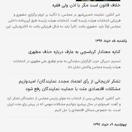
خلاف قانون است مگر با اذن ولی فقیه
خبر آنلاین:
نماینده خمینی‌شهر در مجلس، با تأکید بر لزوم برگزاری حضوری و
فیزیکی انتخابات هیئت رئیسه گفت: انتخابات هیئت رئیسه طبق آیین‌نامه داخلی
مجلس اولاً باید حضوری باشد، ثانیاً باید به شکل فیزیکی باشد نه الکترونیکی، این
روند قانونی است. هر روندی به جز این بخواهد اتفاق بیفتد، خلاف قانون است و
اعتباری ندارد.
یکشنبه، ۰۵ خرداد ۱۳۹۸
کنایه معنادار کرباسچی به عارف درباره حذف مطهری
تسنیم:
دبیرکل حزب کارگزاران سازندگی به عدم توفیق علی مطهری در انتخابات
هیئت رئیسه مجلس واکنش نشان داد.
تشکر لاریجانی از رأی اعتماد مجدد نمایندگان/ امیدواریم
مشکلات اقتصادی ملت با حمایت نمایندگان رفع شود
خبر آنلاین:
لاریجانی پس از انتخاب به عنوان رئیس مجلس از نمایندگان تشکر کرد
و گفت: امیدوارم در سال پیشرو بتوانیم مشکلات مهمی که در پیش پای ملت ایران
است، به خصوص مسائل اقتصادی را حل کنیم.
چهارشنبه، ۰۹ خرداد ۱۳۹۷