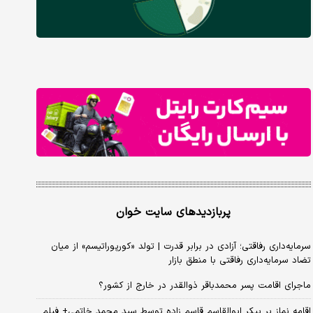
پربازدیدهای سایت خوان
سرمایه‌داری رفاقتی؛ آزادی در برابر قدرت | تولد «کورپوراتیسم» از میان
تضاد سرمایه‌داری رفاقتی با منطق بازار
ماجرای اقامت پسر محمدباقر ذوالقدر در خارج از کشور؟
اقامه نماز بر پیکر ابوالقاسم قاسم زاده توسط سید محمد خاتمی+ فیلم