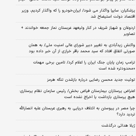
پزشکیان: سایپا واگذار می شود/ ایران‌خودرو را که واگذار کردیم، وزیر
اقتصاد دولت استیضاح شد
اردوغان و شهباز شریف در کنار ولیعهد عربستان نماز جمعه خواندند +
تصاویر
واکنش زیدآبادی به تغییر دبیر شورای عالی امنیت ملی/ به همان
صورتی اتفاق افتاد که سید محمد باقر خرازی از آن خبر داده بود
ترامپ زمان پایان جنگ ایران را اعلام کرد/ تامین برخی مهمات
«محدودتر» شده است
توئیت جدید محسن رضایی درباره بازشدن تنگه هرمز
اعتراض پرستاران بیمارستان فیاض بخش/ رئیس سازمان نظام پرستاری:
هیچ پرستاری بازداشت یا اخراج نشده است
چرا مصر در پیوستن به ائتلاف دریایی به رهبری عربستان علیه انصارالله
تردید دارد؟
ژیلا هدائی درگذشت