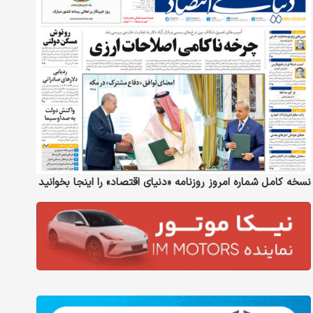
نسخه کامل شماره امروز روزنامه «دنیای‌ اقتصاد» را اینجا بخوانید