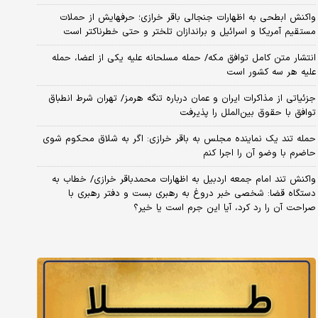
واکنش ابطحی به اظهارات جنجالی باقر خرازی؛ حرفهایش از حملات
مستقیم آمریکا و اسرائیل و براندازان تلختر و حتی خطرناکتر است
انتشار متن کامل توافق مکه/ حمله مسلحانه علیه یکی از اعضا، حمله
علیه هر سه کشور است
جزئیاتی از مذاکرات ایران و عمان درباره تنگه هرمز/ تهران شرط انطباق
توافق با حقوق بین‌الملل را پذیرفت
حمله تند یک نماینده مجلس به باقر خرازی: اگر به شلاق محکوم شوی
حاضرم با وضو آن را اجرا کنم
واکنش تند امام جمعه اردبیل به اظهارات محمدباقر خرازی/ خطاب به
دستگاه قضا: شخصی خبر دروغ به رهبری بست و دفتر رهبری با
صراحت آن را رد کرد، آیا این جرم است یا خیر؟