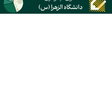
مرکز راه حل‌های رسانه‌ای دنیای اقتصاد
روزنامه انگلیسی Financial Tribune
تماس با ما
تبلیغات
اشتراک
سرپرستی استان ها
همکاری با ما
درباره ما
معرفی روزنامه
بیانیه مأموریت
آئین نامه اخلاق حرفه ای
کليه حقوق اين سايت متعلق به روزنامه دنيای اقتصاد بوده و استفاده از مطالب آن با ذکر
منبع بلامانع است
سئو: گروه رسانه‌ای دنیای اقتصاد