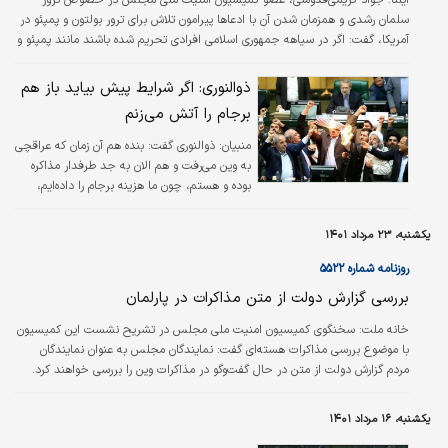
سلمان رشدی و همزمان شدن آن با ادعاها پیرامون تلاش برای ترور بولتون و پمپئو در
آمریکا، گفت: اگر در سیاهه جمهوری اسلامی افرادی تحریم شده باشند مانند پمپئو و
ترامپ و امثال اینها به خاطر آن جنایتی است که رسما انجام دادند و مسوولیت آن را
پذیرفتند؛ برای ترور شهید سلیمانی و مهندس ابومهدی. با این فرض جمهوری
ذوالنوری: اگر شرایط پیش بیاید باز هم
اسلامی نیازی به اعزام یک پاسدار به قلب دشمن ندارد، چون در همان کشور افراد
برجام را آتش می‌زنم
باغیرتی پیدا می‌شوند که از مواضع ما مطلع هستند و آتش به اختیارند…
منبیان:
ذوالنوری گفت: بنده هم آن زمان که عراقچی
به وین می‌رفت و هم الان به جد طرفدار مذاکره
بوده و هستم، چون ما هزینه برجام را داده‌ایم،
حالا آنها باید بدهی‌شان را به ما پس بدهند.
یکشنبه، ۲۳ مرداد ۱۴۰۱
روزنامه شماره ۵۵۲۲
بررسی گزارش دولت از متن مذاکرات در پارلمان
خانه ملت:
سخنگوی کمیسیون امنیت ملی مجلس در تشریح نشست این کمیسیون
با موضوع بررسی مذاکرات هسته‌ای گفت: نمایندگان مجلس به عنوان نمایندگان
مردم گزارش دولت از متن در حال گفت‌وگو در مذاکرات وین را بررسی خواهند کرد.
یکشنبه، ۱۶ مرداد ۱۴۰۱