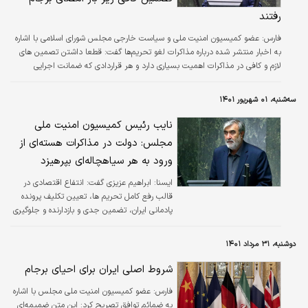
رفتند
فارس:
عضو کمیسیون امنیت ملی و سیاست خارجی مجلس شورای اسلامی با اشاره
به اخبار منتشر شده درباره مذاکرات لغو تحریم‌ها گفت: قطعا داشتن تصمین های
لازم و کافی در مذاکرات اهمیت بسیاری دارد و هر قراردادی که ضمانت اجرایی
نداشته باشد فاقد اعتبار است، زمانی هم که برجام در حال امضا شدن بودن به
همین مساله اشاره و نقدهایی زیادی مطرح کردم ولی تیم مذاکره کننده وقت از سر
سه‌شنبه، ۰۱ شهریور ۱۴۰۱
غفلت و یا از عمد زیر بار چنین قراردادی رفتند که آثار منفی آن تا مدت زیادی ادامه
دار خواهد بود.
نایب رئیس کمیسیون امنیت ملی
مجلس: دولت در مذاکرات هسته‌ای از
ورود به هر سیاهچاله‌ای بپرهیزد
ايسنا:
ابراهیم عزیزی گفت: انتفاع اقتصادی در
قالب رفع کامل تحریم ها، تعیین تکلیف پرونده
پادمانی ایران، تضمین جدی و بازدارنده و جلوگیری
از نقض عهدهای مجدد، حفظ عزت و حرمت
نهادهاتی انقلابی و اجرای کامل و جامع قانون
دوشنبه، ۳۱ مرداد ۱۴۰۱
راهبردی لغو تحریم ها، تقویت و توسعه ظرفیت
های هسته ای کشور و جلوگیری از هرگونه تضعیف
شروط اصلی ایران برای احیای برجام
احتمالی و برخورد قاطع و عزتمندانه با زیاده
فارس:
عضو کمیسیون امنیت ملی مجلس با اشاره
خواهی های برخی کشورها از خطوط قرمزی می
به ضمائم توافق تصریح کرد: این متن ضمیمه‌ای
باشد که مجلس سورای اسلامی بر آن تاکید دارد.