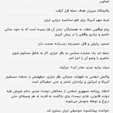
تصاویر
پالایشگاه سیزران هدف حمله قرار گرفت
شرط مهم آمریکا برای لغو محاصره دریایی ایران
پیام عراقچی خطاب به همسایگان؛ زمان آن فرا رسیده است که به خود متکی
باشیم و برادری واقعی را در پیش گیریم
تسنیم: ربایش و قتل حمیدرضا رجب‌زاده صحت دارد
حمله تند یک نماینده مجلس به باقر خرازی: اگر به شلاق محکوم شوی
حاضرم با وضو آن را اجرا کنم
سپاه بیانیه جدید صادر کرد+ جزئیات
واکنش ابطحی به اظهارات جنجالی باقر خرازی؛ حرفهایش از حملات مستقیم
آمریکا و اسرائیل و براندازان تلختر و حتی خطرناکتر است
انتقاد روزنامه جمهوری اسلامی از مخالفان دولت/ صدور حکم شورش علیه
دولت قانونی، عادی نیست/ برای بازگشت به قدرت به هر وسیله‌ای حتی
دروغ و توطئه متوسل می‌شوند
خواننده پیشکسوت موسیقی ایران بستری شد