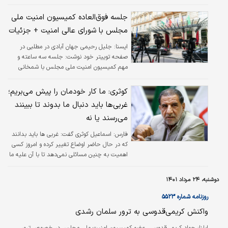
این جلسه که در محل دبیرخانه شورای عالی امنیت ملی و با حضور وزیر امورخارجه،
رئیس سازمان انرژی اتمی و معاون سیاسی وزارت امور خارجه برگزار شد، به سوالات
جلسه فوق‌العاده کمیسیون امنیت ملی
نمایندگان حاضر در جلسه در خصوص ابعاد مختلف متن پیشنهادی تهیه شده،
مجلس با شورای عالی امنیت + جزئیات
پاسخ داده شد.
ايسنا:
جلیل رحیمی جهان آبادی در مطلبی در
صفحه توییتر خود نوشت: جلسه سه ساعته و
⁧‫دبیر شورای عالی امنیت ملی‬⁩، دکتر ⁧‫امیر
عبداللهیان‬⁩ ⁧‫وزیر خارجه‬⁩، دکتر باقری‬⁩ مذاکره کننده
کوثری: ما کار خودمان را پیش می‌بریم؛
ارشد و ⁧‫اسلامی‬⁩ رئیس ⁧‫سازمان انرژی اتمی‬⁩ برگزار
غربی‌ها باید دنبال ما بدوند تا ببینند
شد.
می‌رسند یا نه
فارس:
اسماعیل کوثری گفت: غربی ها باید بدانند
که در حال حاضر اوضاع تغییر کرده و امروز کسی
اهمیت به چنین مسائلی نمی‌دهد تا با آن علیه ما
سندسازی کنند؛ ما به صورت علنی اعلام کردیم و
آقای اسلامی هم گفتند که اگر این‌ها بخواهند
دوشنبه، ۲۴ مرداد ۱۴۰۱
مذاکرات را طولانی کنند و به تعهدات و
تضمین‌هایی که داده‌اند عمل نکنند، ما قدرت
روزنامه شماره ۵۵۲۳
سانتریفیوژهای خودمان را به ۱۹۰ هزار سو
واکنش کریمی‌قدوسی به ترور سلمان رشدی
می‌رسانیم.
ايلنا:
جواد کریمی‌قدوسی، عضو کمیسیون امنیت ملی مجلس در خصوص ترور