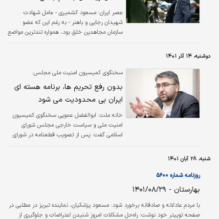
عصر ایران:
مسعود کشمیری - عامل شهادت
شهیدان رجایی و باهنر - به رغم این که عضو
سازمان مجاهدین خلق بود، همواره تندترین مواضع
را علیه این سازمان می گرفت و حتی پیشنهاد کرده
بود مقر رادیویی این سازمان بمباران شود.
دوشنبه، ۱۴ آذر ۱۴۰۱
سخنگوی کمیسیون امنیت ملی مجلس:
بدون رفع تحریم ها، برنامه هسته ای
ایران بی محدودیت می شود
خانه ملت:
ابوالفضل عمویی سخنگوی کمیسیون
امنیت ملی و سیاست خارجی مجلس شورای
اسلامی گفت: پس از تصویب قطعنامه در شورای
حکام، کشورمان اقداماتی را برای مقابله با این
حرکت سیاسی کشورهای غربی طراحی کرد که
شنبه، ۲۸ آبان ۱۴۰۱
تقویت توان غنی سازی و رسیدن به ظرفیت ۶۰
درصد از جمله این اقدامات است. ما دو آبشار
روزنامه شماره ۵۶۰۰
جدید را نیز در فوردو و نطنز فعال کردیم.
بهارستان - ۱۴۰۱/۰۸/۲۹
با مردم عادلانه و صادقانه برخورد شود: مسعود پزشکیان، نماینده تبریز در مطلبی در
صفحه توییتر خود نوشت: راه‌حلِ مشکلات امروز شنیدن اعتراضات و جلوگیری از