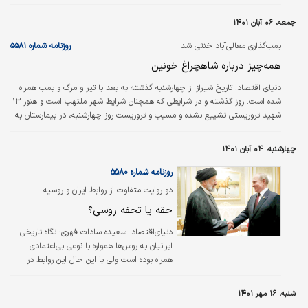
خواسته ملی است. وی همچنین از پیگیری بررسی طرح صیانت در هفته آتی در
مجلس نیز خبر داده است.
جمعه، ۰۶ آبان ۱۴۰۱
بمب‌گذاری معالی‌آباد خنثی شد
روزنامه شماره ۵۵۸۱
همه‌چیز درباره شاهچراغ خونین
دنياي اقتصاد:
تاریخ شیراز از چهارشنبه گذشته به بعد با تیر و مرگ و بمب همراه
شده است. روز گذشته و در شرایطی که همچنان شرایط شهر ملتهب است و هنوز ۱۳
شهید تروریستی تشییع نشده و مسبب و تروریست روز چهارشنبه، در بیمارستان به
دلیل شدت جراحات جان باخته است، ماموران انتظامی بمبی را که در این شهر
کارگذاری شده بود، خنثی کردند.
چهارشنبه، ۰۴ آبان ۱۴۰۱
روزنامه شماره ۵۵۸۰
دو روایت متفاوت از روابط ایران و روسیه
حقه یا تحفه روسی؟
دنیای‌اقتصاد -سعیده سادات فهری:
نگاه تاریخی
ایرانیان به روس‌‌‌ها همواره با نوعی بی‌‌‌اعتمادی
همراه بوده است ولی با این حال این روابط در
طول تاریخ فراز و فرودهای بسیاری به چشم دیده
است که گهگاه به سود ایران و گاهی نیز به کام
شنبه، ۱۶ مهر ۱۴۰۱
روس‌ها بوده است.