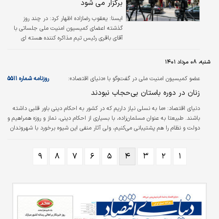
برگزار می شود
ايسنا:
یعقوب رضازاده اظهار کرد: در چند روز
گذشته اعضای کمیسیون امنیت ملی جلساتی با
آقای باقری رئیس تیم مذاکره کننده هسته ای
داشتند.
شنبه، ۰۸ مرداد ۱۴۰۱
عضو کمیسیون امنیت ملی در گفت‌وگو با «دنیای اقتصاد»:
روزنامه شماره ۵۵۱۱
زنان در دوره باستان بی‌حجاب نبودند
دنياي اقتصاد:
«ما به نسلی نیاز داریم که در کشور به احکام دینی باور قلبی داشته
باشند. طبیعتا به عنوان مسلمان‌زاده، با بسیاری از احکام دینی، ‌‌نماز و روزه همراهیم و
دولت و نظام را هم پشتیبانی می‌کنیم، ولی آثار منفی این شیوه برخورد با شهروندان
بیشتر است.» اینها جملات جلیل رحیمی‌جهان‌آبادی، عضو کمیسیون امنیت ملی
مجلس درباره برخوردهای سلبی گشت ارشاد با بانوان در گفت‌وگو با «دنیای اقتصاد»
۹
۸
۷
۶
۵
۴
۳
۲
۱
است.