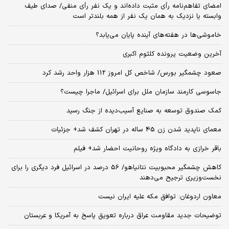
امضای تفاهم‌نامه رأی مثبت داده‌اند و یک نفر رأی منفی/ صدای طیف
وابسته یا نزدیک به همان یک نفر از همه بلندتر است
خاموشی‌ها در هفته‌های آینده پایان می‌یابد؟
آخرین وضعیت پرونده کلثوم اکبری
صعود چشمگیر بورس/ شاخص کل امروز 112 هزار واحد رشد کرد
جاسوسی کارمند سازمان ملل برای اسرائیل/ ماجرا چیست؟
کمک صندوق توسعه به صنایع آسیب‌دیده از جنگ رسید
معمای ناپدید شدن زن 45 ساله در تهران کشف شد+ جزئیات
باقر خرازی به دادگاه ویژه روحانیت احضار شد+ فیلم
کاهش چشمگیر محبوبیت نتانیاهو/ 56 درصد در اسرائیل فرد دیگری را برای
نخست‌وزیری ترجیح می‌دهند
معاون اردوغان: توافق مکه علیه ایران نیست
توضیحات جدید مقاومت عراق درباره تعویق پاسخ به آمریکا و عربستان