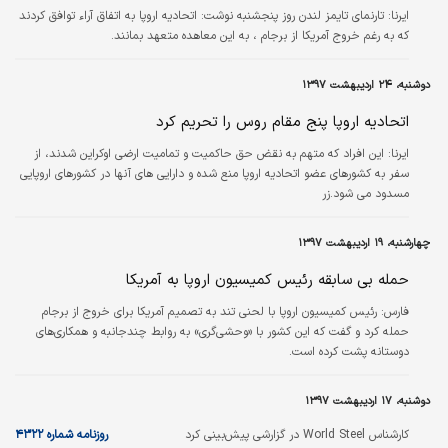
ایرنا:
تارنمای تایمز لندن روز پنجشنبه نوشت: اتحادیه اروپا به ‌اتفاق آراء توافق کردند
که به ‌رغم خروج آمریکا از برجام ، به این معاهده متعهد بمانند.
دوشنبه، ۲۴ اردیبهشت ۱۳۹۷
اتحادیه اروپا پنج مقام روس را تحریم کرد
ایرنا:
این افراد که متهم به نقض حق حاکمیت و تمامیت ارضی اوکراین شدند، از
سفر به کشورهای عضو اتحادیه اروپا منع شده و دارایی های آنها در کشورهای اروپایی
مسدود می شود.زر
چهارشنبه، ۱۹ اردیبهشت ۱۳۹۷
حمله بی سابقه رئیس کمیسیون اروپا به آمریکا
فارس:
رئیس کمیسیون اروپا با لحنی تند به تصمیم آمریکا برای خروج از برجام
حمله کرد و گفت که این کشور با «وحشی‌گری» به روابط چندجانبه و همکاری‌های
دوستانه پشت کرده‌ است.
دوشنبه، ۱۷ اردیبهشت ۱۳۹۷
کارشناس World Steel در گزارشی پیش‌بینی کرد
روزنامه شماره ۴۳۲۲