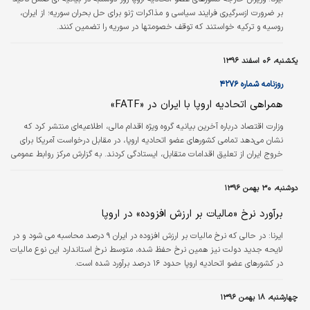
بر ضرورت ازسرگیری فرایند سیاسی و مذاکرات ژنو برای حل بحران سوریه؛ از ایران،
روسیه و ترکیه خواستند که توقف خصومتها در سوریه را تضمین کنند.
یکشنبه، ۰۶ اسفند ۱۳۹۶
روزنامه شماره ۴۲۷۶
همراهی اتحادیه اروپا با ایران در «FATF»
وزارت اقتصاد درباره آخرین بیانیه گروه ویژه اقدام مالی، اطلاعیه‌ای منتشر کرد که
نشان می‌دهد تمامی کشورهای عضو اتحادیه اروپا، در مقابل درخواست آمریکا برای
خروج ایران از تعلیق اقدامات متقابل، ایستادگی کردند. به گزارش مرکز روابط عمومی
و اطلاع‌رسانی وزارت امور اقتصادی و دارایی در بیانیه صادره آمده است؛ با توجه به
اتمام مهلت کشورمان در اجرای برنامه اقدام مورد توافق در پایان ژانویه ٢٠١٨، گروه
دوشنبه، ۳۰ بهمن ۱۳۹۶
ویژه اقدام مالی (FATF)در اجلاس اخیر خود که مورخ ١٨ الی ٢٣فوریه در پاریس
برگزار شد، به مرور اقدامات جمهوری…
برآورد نرخ «مالیات بر ارزش افزوده» در اروپا
ایرنا:
در حالی که نرخ مالیات بر ارزش افزوده در ایران ۹ درصد محاسبه می شود و در
لایحه جدید دولت نیز همین نرخ حفظ شده، متوسط نرخ استاندارد این نوع مالیات
در کشورهای عضو اتحادیه اروپا حدود ۱۶ درصد برآورد شده است.
چهارشنبه، ۱۸ بهمن ۱۳۹۶