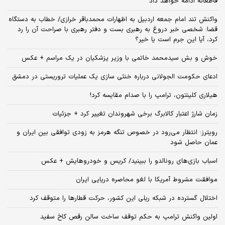
قاطعانه ادامه خواهد داد
واکنش تند امام جمعه اردبیل به اظهارات محمدباقر خرازی/ خطاب به دستگاه
قضا: شخصی خبر دروغ به رهبری بست و دفتر رهبری با صراحت آن را رد
کرد، آیا این جرم است یا خیر؟
خوش و بش سیدمحمد خاتمی با وزیر پزشکیان در یک مراسم + عکس
ادعای حکومت الجولانی درباره خنثی سازی یک عملیات تروریستی در دمشق
هیلاری کلینتون، ترامپ را با صدام مقایسه کرد!
زمان شارژ اعتبار کالابرگ برخی شهروندان تغییر کرد + جزئیات
رویترز: انتظار می‌رود در خصوص تنگه هرمز به زودی توافقی بین ایران و
عمان حاصل شود
اسباب‌ بازی‌های رونالدو را ببینید/ کریس و خودروهایش + عکس
موافقت مشروط آمریکا با لغو محاصره دریایی ایران
اختلال گسترده در شبکه ریلی این کشور، حرکت قطارها را متوقف کرد
اولین واکنش ترامپ به حکم توقف ساخت سالن رقص کاخ سفید