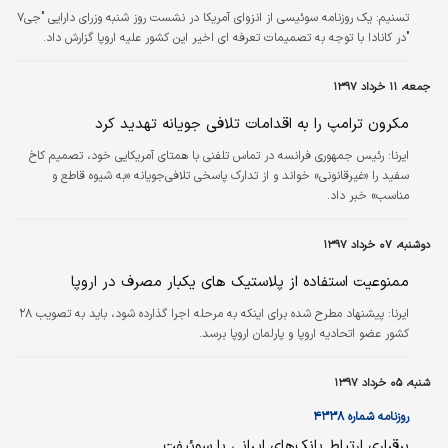
تسنیم:
یک روزنامه سوئیسی از انزوای آمریکا در نشست روز شنبه وزرای دارایی "جی۷
"در کانادا با توجه به تصمیمات تعرفه ای اخیر این کشور علیه اروپا گزارش داد.
جمعه، ۱۱ خرداد ۱۳۹۷
مکرون ترامپ را به اقدامات تلافی جویانه تهدید کرد
ایرنا:
رئیس جمهوری فرانسه در تماس تلفنی با همتای آمریکایی خود، تصمیم کاخ
سفید را «غیرقانونی» خواند و از تدارک پاسخی تلافی‌جویانه «به شیوه قاطع و
مناسب» خبر داد.
دوشنبه، ۰۷ خرداد ۱۳۹۷
ممنوعیت استفاده از پلاستیک های یکبار مصرف در اروپا
ایرنا:
پیشنهاد مطرح شده برای اینکه به مرحله اجرا گذارده شود، باید به تصویب ۲۸
کشور عضو اتحادیه اروپا و پارلمان اروپا برسد.
شنبه، ۰۵ خرداد ۱۳۹۷
روزنامه شماره ۴۳۳۸
برقراری ارتباط بانک‌های ایرانی با سوئیفت