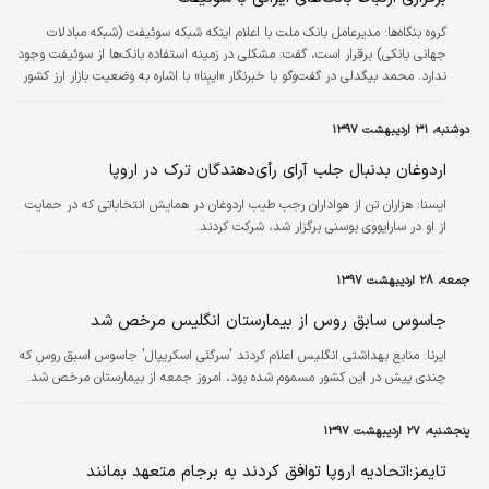
گروه بنگاه‌ها:
مدیرعامل بانک ملت با اعلام اینکه شبکه سوئیفت (شبکه مبادلات
جهانی بانکی) برقرار است، گفت:‌ مشکلی در زمینه استفاده بانک‌ها از سوئیفت وجود
ندارد. محمد بیگدلی در گفت‌وگو با خبرنگار «ایبِنا» با اشاره به وضعیت بازار ارز کشور
و برنامه‌ریزی‌های صورت گرفته در این زمینه، گفت: با توجه به شرایط فعلی و خروج
آمریکا از برجام، اگر تامین ارزی مانند گذشته صورت بگیرد، مساله خاصی در این
دوشنبه، ۳۱ اردیبهشت ۱۳۹۷
زمینه نخواهیم داشت.
اردوغان بدنبال جلب آرای رأی‌دهندگان ترک در اروپا
ايسنا:
هزاران تن از هواداران رجب طیب اردوغان در همایش انتخاباتی که در حمایت
از او در سارایووی بوسنی برگزار شد، شرکت کردند.
جمعه، ۲۸ اردیبهشت ۱۳۹۷
جاسوس سابق روس از بیمارستان انگلیس مرخص شد
ایرنا:
منابع بهداشتی انگلیس اعلام کردند 'سرگئی اسکریپال' جاسوس اسبق روس که
چندی پیش در این کشور مسموم شده بود، امروز جمعه از بیمارستان مرخص شد.
پنجشنبه، ۲۷ اردیبهشت ۱۳۹۷
تایمز:اتحادیه اروپا توافق کردند به برجام متعهد بمانند