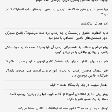
توئیت جدید محسن رضایی درباره بازشدن تنگه هرمز
چرا مصر در پیوستن به ائتلاف دریایی به رهبری عربستان علیه انصارالله تردید
دارد؟
ژیلا هدائی درگذشت
مابه التفاوت حقوق بازنشستگان چه زمانی پرداخت می‌شود؟/ پاسخ مدیرکل
امور مستمری‌های تامین اجتماعی را بخوانید
پیام عراقچی خطاب به همسایگان؛ زمان آن فرا رسیده است که به خود متکی
باشیم و برادری واقعی را در پیش گیریم
خبر مهم برای دانش آموزان پایه هفتم/ نتایج آزمون مدارس سمپاد اعلام شد
خبر انتصاب محسن رضایی به دبیری شورای عالی امنیت ملی صحت دارد؟/
خبرگزاری فارس توضیح داد
انفجار مهیب در یک پالایشگاه نفت + فیلم
پیش‌بینی منابع اطلاعاتی آمریکا از اقدام قریب‌الوقوع پوتین/ روسیه قصد
حمله به یک عضو ناتو را دارد؟
توافق مهم در جده/ ۳ کشور منطقه توافقنامه نظامی امضا می‌کنند