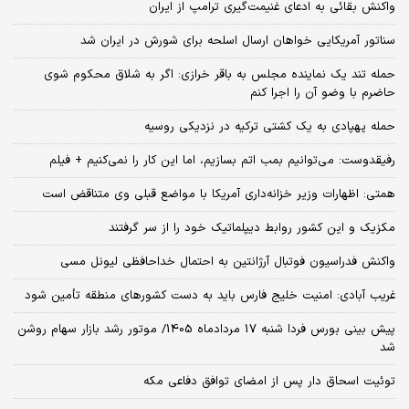
واکنش بقائی به ادعای غنیمت‌گیری ترامپ از ایران
سناتور آمریکایی خواهان ارسال اسلحه برای شورش در ایران شد
حمله تند یک نماینده مجلس به باقر خرازی: اگر به شلاق محکوم شوی
حاضرم با وضو آن را اجرا کنم
حمله پهپادی به یک کشتی ترکیه در نزدیکی روسیه
رفیقدوست: می‌توانیم بمب اتم بسازیم، اما این کار را نمی‌کنیم + فیلم
همتی: اظهارات وزیر خزانه‌داری آمریکا با مواضع قبلی وی متناقض است
مکزیک و این کشور روابط دیپلماتیک خود را از سر گرفتند
واکنش فدراسیون فوتبال آرژانتین به احتمال خداحافظی لیونل مسی
غریب آبادی: امنیت خلیج فارس باید به دست کشورهای منطقه تأمین شود
پیش بینی بورس فردا شنبه 17 مردادماه 1405/ موتور رشد بازار سهام روشن
شد
توئیت اسحاق دار پس از امضای توافق دفاعی مکه