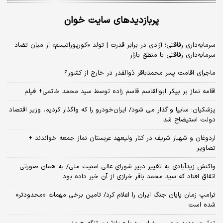
پربازدیدهای سایت خوان
سرمایه‌داری رفاقتی؛ آزادی در برابر قدرت | تولد «کورپوراتیسم» از میان تضاد
سرمایه‌داری رفاقتی با منطق بازار
ماجرای اقامت پسر محمدباقر ذوالقدر در خارج از کشور؟
اقامه نماز بر پیکر ابوالقاسم قاسم زاده توسط سید محمد خاتمی+ فیلم
پزشکیان: سایپا واگذار می شود/ ایران‌خودرو را که واگذار کردیم، وزیر اقتصاد
دولت استیضاح شد
اردوغان و شهباز شریف در کنار ولیعهد عربستان نماز جمعه خواندند +
تصاویر
واکنش زیدآبادی به تغییر دبیر شورای عالی امنیت ملی/ به همان صورتی
اتفاق افتاد که سید محمد باقر خرازی از آن خبر داده بود
ترامپ زمان پایان جنگ ایران را اعلام کرد/ تامین برخی مهمات «محدودتر»
شده است