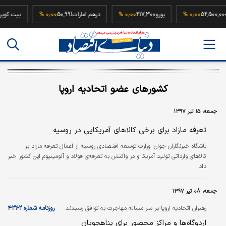
 سکه
52,500,000
۰٫۰۰ %
یورو
217,300
۰٫۰۰ %
درهم امارات
50,991
۰٫۰۰ %
بی
کشورهای عضو اتحادیه اروپا
جمعه، ۱۵ تیر ۱۳۹۷
تعرفه مازاد برای برخی کالاهای آمریکایی در روسیه
باشگاه خبرنگاران جوان:
وزارت توسعه اقتصادی روسیه از اعمال تعرفه مازاد بر
کالا‌های وارداتی تولید آمریکا و در واکنش به تعرفه‌ی فولاد و آلومینیوم این کشور خبر
داد.
جمعه، ۰۸ تیر ۱۳۹۷
رهبران اتحادیه اروپا بر سر مساله مهاجرت به توافق رسیدند
روزنامه شماره ۴۳۶۲
اردوگاه‌ها و مراکز محصور برای پناهجویان