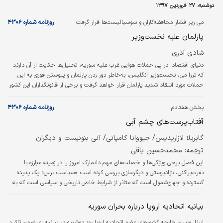
دوشنبه، ۲۷ فروردین ۱۳۹۷
می زیر فشار محافظه‌کاران و سوسیالیست‌ها قرار گرفت
روزنامه شماره ۴۳۰۶
پارلمان علیه نخست‌وزیر
شادی آذری
دنیای اقتصاد:
در پی حملات هوایی غرب علیه سوریه، تحلیل‌ها حکایت از آن دارند
که ترزا می، نخست‌وزیر انگلیس، به‌خاطر دور زدن پارلمان و پیوستن فوری به این
حملات مورد انتقاد شدید پارلمان قرار خواهد گرفت و برخی از قانونگذاران این کشور
خواستار مخالفت با استراتژی‌های بالقوه بعدی وی خواهند شد.
بخش هفتادم
روزنامه شماره ۴۳۰۶
آفتاب‌پرست‌های چشم آبی
گابریلا لازاریدیس/ جیووانا کامپانی/ آنی بنونیست و دیگران
ترجمه: محمدحسین باقی
این فصل برخی ویژگی‌ها و خصلت‌های مهم دانمارک امروز را در زمینه مبارزه با
نفرت‌پراکنی، نژادپرستی و دیگرسازی بررسی کرده است. «سیاست ترس» یک پدیده
گسترده و جهان‌شمول است که متاثر از شرایط خاص تاریخی و سیاسی است که به
روش‌های متفاوت در شرایط ملی متفاوت پیکربندی می‌شود.
بیانیه اتحادیه اروپا درباره بحران سوریه
ایرنا:
وزیران خارجه کشورهای عضو اتحادیه اروپا روز دوشنبه در بیانیه ای ضمن تاکید