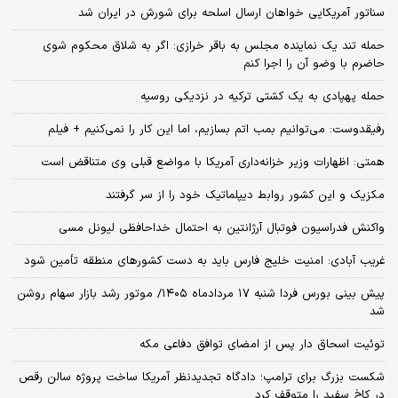
سناتور آمریکایی خواهان ارسال اسلحه برای شورش در ایران شد
حمله تند یک نماینده مجلس به باقر خرازی: اگر به شلاق محکوم شوی
حاضرم با وضو آن را اجرا کنم
حمله پهپادی به یک کشتی ترکیه در نزدیکی روسیه
رفیقدوست: می‌توانیم بمب اتم بسازیم، اما این کار را نمی‌کنیم + فیلم
همتی: اظهارات وزیر خزانه‌داری آمریکا با مواضع قبلی وی متناقض است
مکزیک و این کشور روابط دیپلماتیک خود را از سر گرفتند
واکنش فدراسیون فوتبال آرژانتین به احتمال خداحافظی لیونل مسی
غریب آبادی: امنیت خلیج فارس باید به دست کشورهای منطقه تأمین شود
پیش بینی بورس فردا شنبه ۱۷ مردادماه ۱۴۰۵/ موتور رشد بازار سهام روشن
شد
توئیت اسحاق دار پس از امضای توافق دفاعی مکه
شکست بزرگ برای ترامپ؛ دادگاه تجدیدنظر آمریکا ساخت پروژه سالن رقص
در کاخ سفید را متوقف کرد