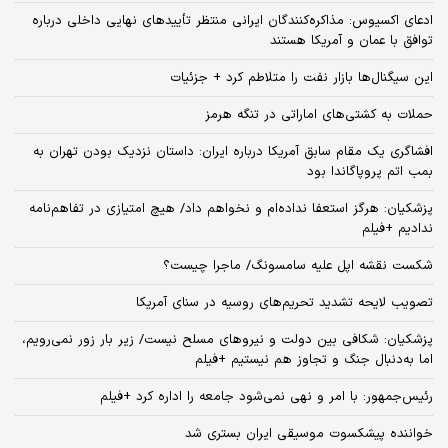
ادعای اکسیوس: مذاکره‌کنندگان ایرانی منتظر تأییدهای نهایی داخلی درباره
توافق با عمان و آمریکا هستند
این سیگنال‌ها بازار نفت را متلاطم کرد + جزئیات
حملات به کشتی‌های اماراتی در تنگه هرمز
افشاگری یک مقام سابق آمریکا درباره ایران: داستان نزدیک بودن تهران به
بمب اتم پروپاگاندا بود
پزشکیان: هرگز استعفا نداده‌ام و نخواهم داد/ هیچ امتیازی در تفاهم‌نامه
ندادیم +فیلم
شکست نقشه اپل علیه سامسونگ/ ماجرا چیست؟
تصویب لایحه تشدید تحریم‌های روسیه در سنای آمریکا
پزشکیان: شکافی بین دولت و نیروهای مسلح نیست/ زیر بار زور نمی‌رویم،
اما به‌دنبال جنگ و تجاوز هم نیستیم +فیلم
رئیس‌جمهور: با امر و نهی نمی‌شود جامعه را اداره کرد +فیلم
خواننده پیشکسوت موسیقی ایران بستری شد