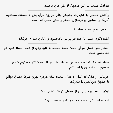
تصادف شدید در این محور/ ۴ نفر جان باختند
واکنش ابطحی به اظهارات جنجالی باقر خرازی؛ حرفهایش از حملات مستقیم
آمریکا و اسرائیل و براندازان تلختر و حتی خطرناکتر است
عراقچی پیام جدید صادر کرد
گفت‌وگوی متنی با چت‌جی‌پی‌تی نامحدود و رایگان شد + جزئیات
انتشار متن کامل توافق مکه/ حمله مسلحانه علیه یکی از اعضا، حمله علیه هر
سه کشور است
حمله تند یک نماینده مجلس به باقر خرازی: اگر به شلاق محکوم شوی
حاضرم با وضو آن را اجرا کنم
جزئیاتی از مذاکرات ایران و عمان درباره تنگه هرمز/ تهران شرط انطباق توافق
با حقوق بین‌الملل را پذیرفت
توئیت اسحاق دار پس از امضای توافق دفاعی مکه
شایعه استعفای محمدباقر ذوالقدر صحت دارد؟