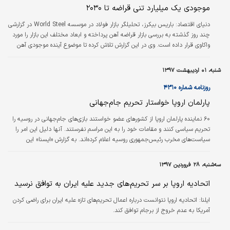
موجودی یک میلیارد تنی قراضه تا ۲۰۳۰
دنیای اقتصاد:
باریس بیکرز، تحلیلگر بازار فولاد در موسسه World Steel در گزارشی
چند روز گذشته به بررسی بازار قراضه آهن پرداخته و ابعاد مختلف این بازار را مورد
واکاوی قرار داده است. وی در این گزارش تلاش کرده تا موضوع آینده موجودی آهن
قراضه را تجزیه و تحلیل کند. برآوردهای بیکرز نشان می‌دهد موجودی جهانی قراضه
در سال ۲۰۱۷ رقمی بالغ بر ۷۵۰ میلیون تن بوده که ۶۳۰ میلیون تن آن توسط صنایع
شنبه، ۰۱ اردیبهشت ۱۳۹۷
ریخته‌گری فولاد جهانی به چرخه تولید بازگشته است.
روزنامه شماره ۴۳۱۰
پارلمان اروپا خواستار تحریم جام‌جهانی
۶۰ نماینده پارلمان اروپا از کشورهای عضو خواستند بازی‌های جام‌جهانی در روسیه را
تحریم سیاسی کنند و مقامات خود را به این مراسم نفرستند. آنها دلیل این امر را
سیاست‌های مخرب رئیس‌جمهوری روسیه اعلام کرده‌اند. به گزارش «ایسنا» این
نمایندگان که عضو پنج فراکسیون و شهروند ۱۶ کشور این اتحادیه هستند از
کشورهای عضو اتحادیه اروپا خواستند که به کشورهای انگلیس و ایسلند بپیوندند و
سه‌شنبه، ۲۸ فروردین ۱۳۹۷
جام‌جهانی فوتبال روسیه را تحریم سیاسی کنند. اعضای دولت و نمایندگان سلطنتی
انگلیس اعلام کرده‌اند که برای دیدن بازی‌های جام‌جهانی…
اتحادیه اروپا بر سر تحریم‌های جدید علیه ایران به توافق نرسید
ایلنا:
اتحادیه اروپا نتوانست درباره اعمال تحریم‌های تازه علیه ایران برای راضی کردن
آمریکا به عدم خروج از برجام توافق کند.