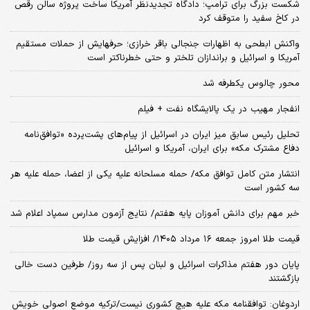
شکست بزرگ برای ترامپ؛ دادگاه تجدیدنظر آمریکا ساخت پروژه سالن رقص
در کاخ سفید را متوقف کرد
واکنش ابطحی به اظهارات جنجالی باقر خرازی؛ حرفهایش از حملات مستقیم
آمریکا و اسرائیل و براندازان تلختر و حتی خطرناکتر است
محور چالوس یکطرفه شد
انفجار مهیب در یک پالایشگاه نفت + فیلم
تحلیل رئیس سابق میز ایران در اسرائیل از پیام‌های پشت‌پرده «توافق‌نامه
دفاع مشترک مکه» برای ایران، آمریکا و اسرائیل
انتشار متن کامل توافق مکه/ حمله مسلحانه علیه یکی از اعضا، حمله علیه هر
سه کشور است
خبر مهم برای دانش آموزان پایه هفتم/ نتایج آزمون مدارس سمپاد اعلام شد
قیمت طلا امروز جمعه ۱۶ مرداد ۱۴۰۵/ افزایش قیمت طلا
پایان دور هفتم مذاکرات اسرائیل و لبنان پس از سه روز/ طرفین دست خالی
بازگشتند
اردوغان: توافقنامه مکه علیه هیچ کشوری نیست/ترکیه موضع اصولی خویش