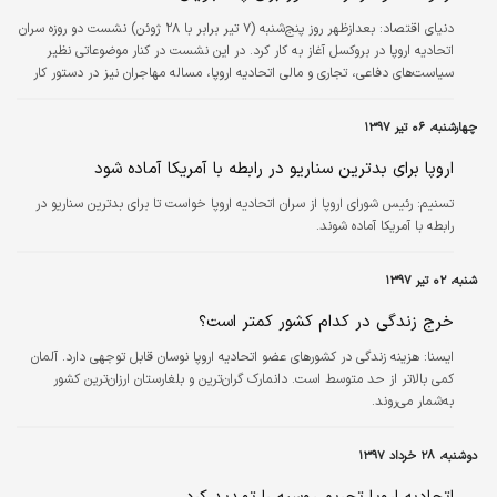
دنیای اقتصاد:
بعدازظهر روز پنج‌شنبه (۷ تیر برابر با ۲۸ ژوئن) نشست دو روزه سران
اتحادیه اروپا در بروکسل آغاز به کار کرد. در این نشست در کنار موضوعاتی نظیر
سیاست‌های دفاعی، تجاری و مالی اتحادیه اروپا، مساله مهاجران نیز در دستور کار
قرار گرفت. در نشست سران اتحادیه اروپا، برای نخستین‌بار طرحی ارائه شده که
مبنایش نگهداری پناهجویان خارج از مرزهای اتحادیه اروپا و در داخل اردوگاه‌هایی
چهارشنبه، ۰۶ تیر ۱۳۹۷
خاص است تا زمانی که درباره پناهندگی ‌این پناهجویان تصمیم‌گیری شود.
اروپا برای بدترین سناریو در رابطه با آمریکا آماده شود
تسنیم:
رئیس شورای اروپا از سران اتحادیه اروپا خواست تا برای بدترین سناریو در
رابطه با آمریکا آماده شوند.
شنبه، ۰۲ تیر ۱۳۹۷
خرج زندگی در کدام کشور کمتر است؟
ايسنا:
هزینه زندگی در کشورهای عضو اتحادیه اروپا نوسان قابل توجهی دارد. آلمان
کمی بالاتر از حد متوسط است. دانمارک گران‌ترین و بلغارستان ارزان‌ترین کشور
به‌شمار می‌روند.
دوشنبه، ۲۸ خرداد ۱۳۹۷