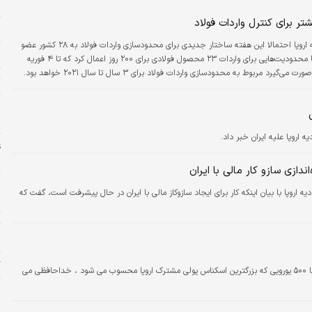
ب
تر برای کنترل واردات فولاد
د
گزارش‌ها حاکی از آن است که کشورهای عضو اتحادیه اروپا احتمالا این هفته ساختار جدیدی برای محدودسازی واردات فولاد به ۲۸ کشور عضو
م
تصویب می‌کنند، البته جولای ۲۰۱۸ نیز اتحادیه اروپا محدودیت‌هایی برای واردات ۲۳ محصول فولادی برای ۲۰۰ روز اعمال کرد که تا ۴ فوریه
ت
پ
ا
ه اروپا علیه ایران خبر داد.
ع
چ
دازی سازو کار مالی با ایران
ه
وپا با بیان اینکه کار برای ایجاد سازوکاز مالی با ایران در حال پیشرفت است، گفت که
ج
ت
«
گ
کشورهای اتحادیه اروپا برای مبارزه با پولشویی با ۵۰۰ یورویی که بزرگترین اسکناس پولی مشترک اروپا محسوب می شود ، خداحافظی می
پ
پ