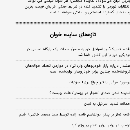
نزین گران می‌شود؟/ نماینده مجلس: هر شوک قیمتی می تواند
نتظارات تورمی را تشدید کند/ در شرایط جنگی افزایش قیمت بنزین
یامدهای گسترده اجتماعی و امنیتی خواهد داشت
تازه‌های سایت خوان
قدام تحریک‌آمیز اسرائیل درباره مصر/ احداث یک پایگاه نظامی در
زدیکی مرز با این کشور افشا شد
شدار درباره بازار خودروهای وارداتی/ در مواردی تعداد حواله‌های
روخته‌شده چندین برابر خودروهای واردشده است
رخورد مرگبار با تیر چراغ برق+ جزئیات
نیده شدن صدای انفجار در بهمئی/ علت چیست؟
ملات شدید اسرائیل به لبنان
قامه نماز بر پیکر ابوالقاسم قاسم زاده توسط سید محمد خاتمی+ فیلم
رامپ در برابر ایران اعلام پیروزی کرد