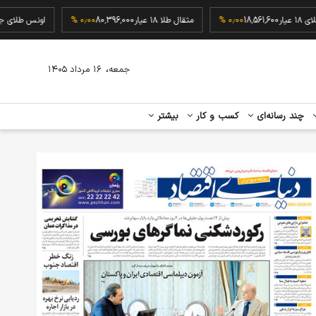
گرم طلای ۱۸ عیار
18,561,600
۰٫۰۰ %
مثقال طلا ۱۸ عیار
80,396,000
۰٫۰۰ %
اونس ط
،
جمعه
۱۶ مرداد ۱۴۰۵
چند رسانه‌ای
کسب و کار
بیشتر