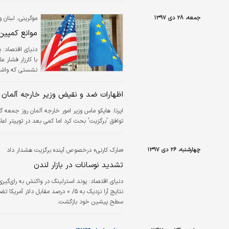
جمعه، ۲۸ دی ۱۳۹۷
موگرینی، لبنان 
موانع کمپین 
دنیای اقتصاد:
ی
با کارزار فشار ع
نشستی که واشنگت
اظهارات ضد و نقیض وزیر خارجه آلمان د
ایرنا:
هایکو ماس وزیر امور خارجه آلمان روز جمعه گ
توافق 'برگزیت' بحث کرد اما کمی بعد در توییتر اعل
چهارشنبه، ۲۶ دی ۱۳۹۷
«مارک کارنی» درخصوص آینده برگزیت هشدار داد
تشدید نوسانات در بازار لندن
دنیای اقتصاد:
پوند استرلینگ در واکنش به رای‌گیری 
نتایج آرا نزدیک به ۵/ ۰ درصد مق
سطح پیشین خود بازگشت.