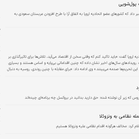
 پول‌شویی
ز
س
خبر داد که کشورهای عضو اتحادیه اروپا به اتفاق آرا با طرح افزودن عربستان سعودی به
ف
ا
گ
ه اروپا گفت: «باید تاکید کنم که وقتی سخن از اقتصاد می‌آید، تلاش‌ها برای تاثیرگذاری بر
ویدادهای سال‌های اخیر نشان داده که چنین اقداماتی بی‌پایه و اساس هستند و بسیاری
و
 این تحریم‌ها صدمه می‌بینند.» وی ادامه داد: «برای مقابله با چنین روندی، روسیه به دنبال
ش
ای عضو اتحادیه آ‌سه‌آن و سایر شرکای آسیایی است.» او گفت: «به…
د
ش
روس که زیر آن نوشته شده: حق دارید بدانید در بروکسل چه برنامه‌ای چیده‌اند
ش
آ
ه نظامی به ونزوئلا
ت
م کرد: مخالف هرگونه اقدام نظامی علیه ونزوئلا هستیم.
ب