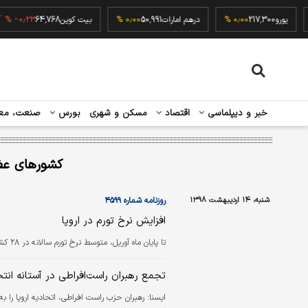
۰٫۰
یورو
217,300
۰٫۰۰ %
درهم امارات
50,991
۰٫۰۰ %
بیت کوین
64,768
۰٫۲۳ %
خبر و دیپلماسی
اقتصاد
مسکن و شهری
بورس
صنعت، مع
کشورهای عضو
شنبه، ۱۴ اردیبهشت ۱۳۹۸
روزنامه شماره ۴۵۹۹
افزایش نرخ تورم در اروپا
تا پایان ماه آوریل، متوسط نرخ تورم سالانه در ۲۸ کشور عضو اتحادیه اروپا به ۷/ ۱ درصد افزایش یافت.
تجمع رهبران راست‌افراطی در آستانه انتخا
ايسنا:
رهبران حزب راست‌ افراطی، اتحادیه اروپا را