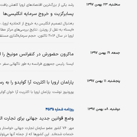
سه‌شنبه، ۲۳ بهمن ۱۳۹۷
رشد یکی از بزرگ‌ترین اقتصادهای اروپا کاهش یافت
پسابرگزیت و خروج سرمایه انگلیسی‌ها
به‌دنبال تصمیم انگلیس به خروج از اتحادیه اروپا، 
«ایسنا» به نقل از رویترز، نتایج بررسی‌های مرکز م
آن معناست که این شرکت‌ها ۳/ ۸ میلیارد پوند از سرمایه‌های خود را از انگلیس خارج کرده‌اند. ازسوی دیگر در…
جمعه، ۱۹ بهمن ۱۳۹۷
ماکرون حضورش در کنفرانس مونیخ را لغ
ايسنا:
رئیس جمهوری فرانسه به طور ناگهانی سفر خو
پنجشنبه، ۱۱ بهمن ۱۳۹۷
پارلمان اروپا با اکثریت آرا گوایدو را به
یورونیوز نوشت: پارلمان اروپا با اکثریت آرا خوان گ
دوشنبه، ۰۸ بهمن ۱۳۹۷
روزنامه شماره ۴۵۳۵
وضع قوانین جدید جهانی برای تجارت ال
مهر:
۷۶ کشور عضو سازمان تجارت جهانی خواستار و
خدمات شده‌اند. این کشورها که از جمله آنها می‌توان