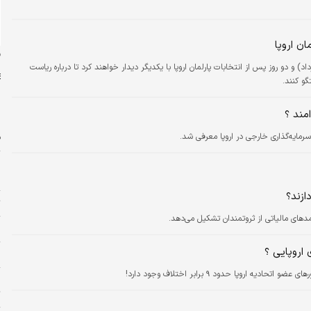
ان اروپا
ن
 اتحادیه اروپا احتمالاً ۲۸ ماه مه (۷ خرداد) و دو روز پس از انتخابات پارلمان اروپا با یکدیگر دیدار خواهند کرد تا درباره ریاست
و کنند.
مند ؟
رمایه‌گذاری خارجی در اروپا معرفی شد.
ف
پ
ا
ازند؟
ت
مدهای مالیاتی از ثروتمندان تشکیل می‌دهد.
م
اروپایی ؟
ز
اروپا حدود ۹ برابر اختلاف وجود دارد!
چ
ت