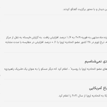
خ
 دیدار و با محور برگزیت گفتگو کردند.
و
ح
ا
ه
متوسط نرخ تورم کشورهای عضو اتحادیه اروپا در دوازده ماه منتهی به فوریه ۲۰۱۹ به ۶/ ۱ درصد افزایش یافت. به گزارش «ایسنا» به نقل از مرکز
ت
آمار اتحادیه اروپا، در پایان دوازده ماه منتهی به فوریه، نرخ تورم در ۲۸ کشور عضو اتحادیه اروپا با ۱/ ۰ درصد افزایش در مقایسه با مدت مشابه
«
ه
ردی نمی‌شناسیم
ل
رهای عضو اتحادیه اروپا با روسیه' ، اعلام کرد که دیگر مسکو را به عنوان یک «شریک راهبردی»
غ
ش
اع آمریکایی
ش
ه اروپا از سال ۲۰۲۱ را اعلام کرد.
و