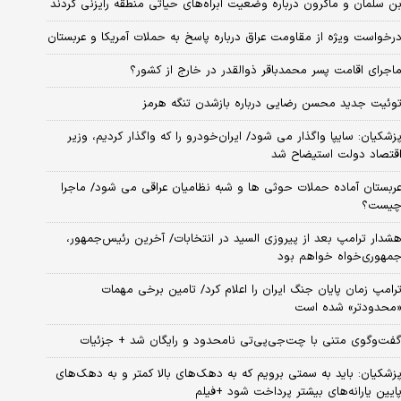
ن سلمان و ماکرون درباره وضعیت آبراه‌های حیاتی منطقه رایزنی کردند
رخواست ویژه از مقاومت عراق درباره پاسخ به حملات آمریکا و عربستان
اجرای اقامت پسر محمدباقر ذوالقدر در خارج از کشور؟
وئیت جدید محسن رضایی درباره بازشدن تنگه هرمز
زشکیان: سایپا واگذار می شود/ ایران‌خودرو را که واگذار کردیم، وزیر
قتصاد دولت استیضاح شد
ربستان آماده حملات حوثی ها و شبه نظامیان عراقی می شود/ ماجرا
یست؟
شدار ترامپ بعد از پیروزی السید در انتخابات/ آخرین رئیس‌جمهور،
مهوری‌خواه خواهم بود
رامپ زمان پایان جنگ ایران را اعلام کرد/ تامین برخی مهمات
محدودتر» شده است
فت‌وگوی متنی با چت‌جی‌پی‌تی نامحدود و رایگان شد + جزئیات
زشکیان: باید به سمتی برویم که به دهک‌های بالا کمتر و به دهک‌های
ایین یارانه‌های بیشتر پرداخت شود +فیلم