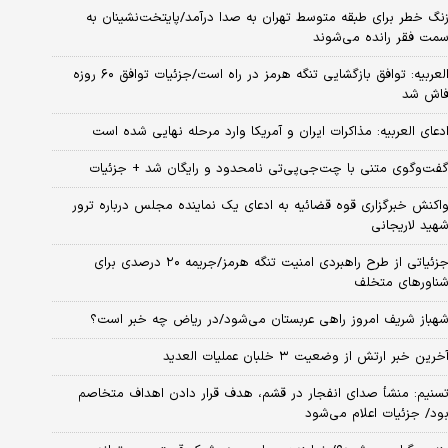
نگ خطر برای طبقه متوسط تهران به صدا درآمد/پایتخت‌نشینان به
مت فقر رانده می‌شوند
العربیه: توافق بازگشایی تنگه هرمز در راه است/جزئیات توافق ۶۰ روزه
اش شد
دعای العربیه: مذاکرات ایران و آمریکا وارد مرحله نهایی شده است
فت‌وگوی متنی با چت‌جی‌پی‌تی نامحدود و رایگان شد + جزئیات
اکنش خبرگزاری قوه قضائیه به ادعای یک نماینده مجلس درباره ترور
هید لاریجانی
جزئیاتی از طرح راهبردی امنیت تنگه هرمز/جریمه ۲۰ درصدی برای
ناورهای متخلف
هباز شریف امروز راهی عربستان می‌شود/در ریاض چه خبر است؟
خرین خبر ارتش از وضعیت ۳ خلبان عملیات العدید
سنیم: منشأ صدای انفجار در قشم، هدف قرار دادن اهداف متخاصم
ود/ جزئیات اعلام می‌شود