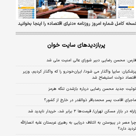
سخه کامل شماره امروز روزنامه «دنیای‌ اقتصاد» را اینجا بخوانید
پربازدیدهای سایت خوان
ارس: محسن رضایی دبیر شورای عالی امنیت ملی شد
زشکیان: سایپا واگذار می شود/ ایران‌خودرو را که واگذار کردیم، وزیر
قتصاد دولت استیضاح شد
وئیت جدید محسن رضایی درباره بازشدن تنگه هرمز
اجرای اقامت پسر محمدباقر ذوالقدر در خارج از کشور؟
لزله در بازار مسکن تهران/ قیمت‌ها ۲ برابر شد، خریدار ناپدید شد
را مصر در پیوستن به ائتلاف دریایی به رهبری عربستان علیه انصارالله
ردید دارد؟