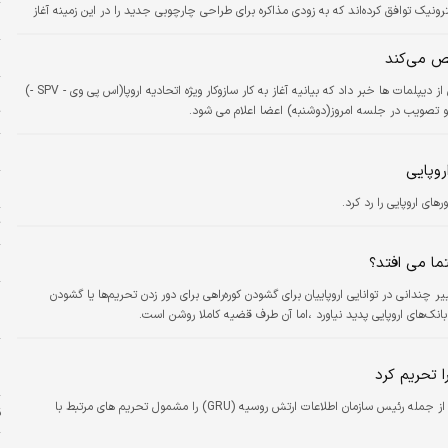
ترونیک توافق کرده‌اند که به زودی مذاکره برای طراحی چارچوبی جدید را در این زمینه آغاز
ن
ا
ایرنا نوشت: تارنمای شبکه اقتصادی بلومبرگ به نقل از دیپلمات ها خبر داد که بیانیه آغاز به کار سازوکار ویژه اتحادیه اروپا(اس پی وی - SPV -)
ه
ح و تصویب در جلسه امروز(دوشنبه) اعضا اعلام می شود.
ت
پ
روپایی
و
ی اروپایی را رد کرد.
ت
و
اقتصاد نوشت:ممکن است تصویب FATF تغییر چندانی در توانایی اروپاییان برای گشودن کوره‌راهی برای دور زدن تحریم‌ها یا گشودن
م
بانک‌های اروپایی پدید نیاورد ،اما آن طرف قضیه کاملا روشن است.
م
ا
ا تحریم کرد
ا
اتحادیه اروپا روز دوشنبه ۹ مقام روسی و سوری از جمله رئیس سازمان اطلاعات ارتش روسیه (GRU) را مشمول تحریم های مرتبط با
ق