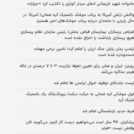
انواده شهید لاریجانی ادعای سردار کوثری را تکذیب کرد +جزئیات
اکنش ارتش آمریکا به پرتاب موشک بالستیک کره شمالی/ آمریکا: در
ال رایزنی با متحدان درباره پرتاب موشک‌های اخیر هستیم
عتراض پرستاران بیمارستان فیاض بخش/ رئیس سازمان نظام پرستاری:
یچ پرستاری بازداشت یا اخراج نشده است
رامپ زمان پایان جنگ ایران را اعلام کرد/ تامین برخی مهمات
محدودتر» شده است
رویترز: ایران و عمان برای تعیین تعرفه ترانزیت ۳ تا ۷ درصدی در تنگه
رمز مذاکره می‌کنند
یست بلندبالای توقیف اموال تراستی ها اعلام شد
ول موشکی کره شمالی به حرکت درآمد/ پیونگ‌یانگ یک بالستیک
لیک کرد
رط جدید بازنشستگی اعلام شد
پزشکیان: ۴۷ سال است می‌خواهیم درست کار کنیم، می‌گویند الان
قتش نیست +فیلم