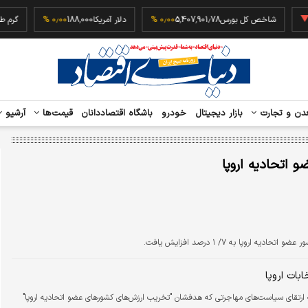
‎−
شاخص کل بورس
5,407,901.78
۰٫۰۰ %
دلار آمریکا
188,000
۰٫۰۰ %
دن و تجارت
بازار دیجیتال
خودرو
باشگاه اقتصاددانان
قیمت‌ها
آرشیو
 اتحادیه اروپا
بات اروپا
 به ارتقای سیاست‌های مهاجرتی که هدفشان "تخریب ارزش‌های کشورهای عضو اتحادیه اروپا"