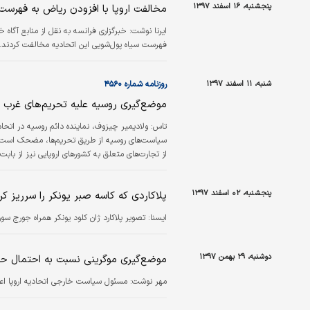
پنجشنبه، ۱۶ اسفند ۱۳۹۷
مخالفت اروپا با افزودن ریاض به فهرست
ایرنا نوشت: خبرگزاری فرانسه به نقل از منابع آگاه 
فهرست سیاه پول‌شویی این اتحادیه مخالفت کردند.
شنبه، ۱۱ اسفند ۱۳۹۷
روزنامه شماره ۴۵۶۰
موضع‌گیری روسیه علیه تحریم‌های غرب
تاس:
ولادیمیر چیزوف، نماینده دائم روسیه در اتحادی
سیاست‌های روسیه از طریق تحریم‌ها، مضحک است. ر
از تجارت‌های متعلق به کشورهای اروپایی نیز از بابت
تمرکز بر آسیا و توسعه فعالانه همکاری‌ها با کشوره
پنجشنبه، ۰۲ اسفند ۱۳۹۷
پلاکاردی که کاسه صبر یونکر را سرریز کر
ايسنا:
تصویر پلاکارد ژان کلود یونکر همراه جورج سو
دوشنبه، ۲۹ بهمن ۱۳۹۷
موضع‌گیری موگرینی نسبت به احتمال حمل
مهر نوشت: مسئول سیاست خارجی اتحادیه اروپا اعلا