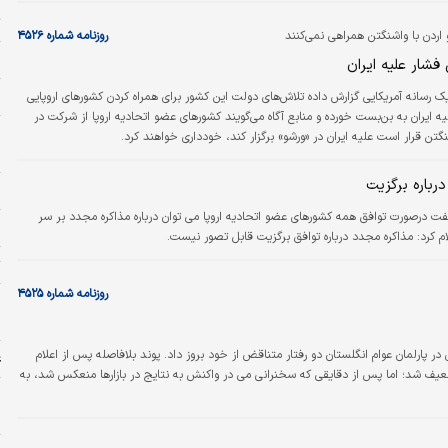
و
ت
و اردن با واشنگتن همراهی نمی‌کنند
روزنامه شماره ۴۵۲۶
بر
فشار علیه ایران
ب
ک رسانه آمریکایی گزارش داده تلاش‌های دولت این کشور برای همراه کردن کشورهای اروپایی
لیه ایران به بن‌بست خورده و منابع آگاه می‌گویند کشورهای عضو اتحادیه اروپا از شرکت در
پ
ن قرار است علیه ایران در «ورشو» برگزار کند، خودداری خواهند کرد.
خ
رباره برگزیت
ج
فت درصورت توافق همه کشورهای عضو اتحادیه اروپا می توان درباره مذاکره مجدد بر سر
ر
ام کرد: مذاکره مجدد درباره توافق برگزیت قابل تصور نیست.
ت
روزنامه شماره ۴۵۲۵
ا
ا
در پارلمان عوام انگلستان دو رفتار متناقض از خود بروز داد. پوند بلافاصله پس از اعلام
ع
ابل دلار آمریکا تضعیف شد؛ اما پس از دقایقی که سخنرانی می ‌در واکنش به نتایج در بازارها منعکس شد، به
چ
د