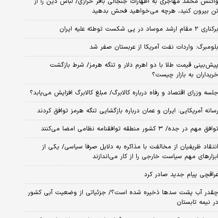
اکنش محمد مهاجری به اظهارات جنجالی باقر خرازی/ لباس دین را از
ن بیرون کنید، هرچه می‌خواهید فحش بدهید
کناری ۲ مقام‌ ارشد موساد در پی شکست توطئه علیه ایران
لومبرگ: واردات نفت آمریکا از عربستان صفر شد
یش‌بینی قیمت طلا با دو اهرم دلار و تنگه هرمز/ شرط بازگشت
ریداران به بازار چیست؟
لسه وزرای اقتصاد و رفاه درباره کالابرگ/ مبلغ کالابرگ افزایش می‌یابد؟
سانه آمریکایی: ایران و عمان درباره بازگشایی تنگه هرمز توافق کردند
وافق مهم در جده/ ۳ کشور منطقه توافقنامه نظامی امضا می‌کنند
نتقاد ظریفیان از مخالفت با مذاکره به دلایل صرفا سیاسی/ یکی از
بزارهای مهم سیاست خارجی را از کار می‌اندازند
راقچی پیام جدید صادر کرد
قدر آب پشت سدها ذخیره شده است؟/ جزئیاتی از وضعیت آبی کشور
ر نیمه تابستان