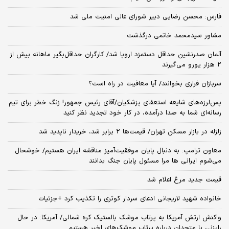
فارس: محسن رضایی دبیر شورای عالی امنیت ملی شد
مشاور سیدمحمد خاتمی درگذشت
آلمان صدرنشین حداقل دستمزد اروپا شد/ کارگران حداقل‌بگیر ماهانه بیش از
۲ هزار یورو می‌گیرند
سربازان فراری بخوانند/ آیا معافیت در راه است؟
پس‌لرزه‌های شایعه استعفای پزشکیان/آقای رئیس جمهور! زنگ خطر برای تیم
رسانه‌ای شما به صدا درآمده، در کار خود تجدید نظر کنید
زلزله در بازار مسکن تهران/ قیمت‌ها ۲ برابر شد، خریدار ناپدید شد
معاون ترامپ: به دنبال پایان موفقیت‌آمیز مناقشه ایران هستیم/ خوشحال
می‌شوم ایرانی ها مرا مسئول پایان جنگ بدانند
قیمت جدید مرغ اعلام شد
خانواده شهید لاریجانی ادعای سردار کوثری را تکذیب کرد +جزئیات
واکنش ارتش آمریکا به پرتاب موشک بالستیک کره شمالی/ آمریکا: در حال
رایزنی با متحدان درباره پرتاب موشک‌های اخیر هستیم