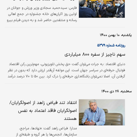
فارس:
سیدحمید سجادی وزیر ورزش و جوانان در
اولین روز اکران‌های خانه جشنواره در جمع اهالی
رسانه و منتقدین حاضر شد و به دیدن فیلم بیرو
نشست.
یکشنبه، ۱۰ بهمن ۱۴۰۰
روزنامه شماره ۵۳۷۹
سهم ناچیز از سفره ۸۰۰ میلیاردی
دنیای اقتصاد: به جرات می‌توان گفت حق پخش تلویزیونی، مهم‌ترین رکن اقتصاد
فوتبال حرفه‌ای در سراسر جهان است. این مولفه آن‌قدر ارزش دارد که بدون در نظر
گرفتن آن، اصلا نمی‌توان باشگاه‌داری حرفه‌ای را درک کرد. بین ۵۰ تا ۷۰ درصد درآمد
باشگاه‌ها در لیگ‌های حرفه‌ای دنیا از محل حق پخش تلویزیونی تامین می‌شود که
خب البته می‌دانید در ایران خبری از این درآمد نیست. به تازگی صداوسیما مکلف
سه‌شنبه، ۲۸ دی ۱۴۰۰
شده مبلغ بسیار ناچیزی (شاید حدود ۴۵ میلیارد تومان) در ازای پخش آگهی‌های
بازرگانی همزمان با مسابقات ورزشی به وزارت ورزش و…
انتقاد تند فیاض زاهد از اصولگرایان/
اصولگرایان فاقد اعتماد به نفس
هستند
مدارا:
فیاض زاهد گفت: «نهادها، مراجع،
سازمان‌ها، انجمن‌ها یا هر گروه و طبقه‌ای از