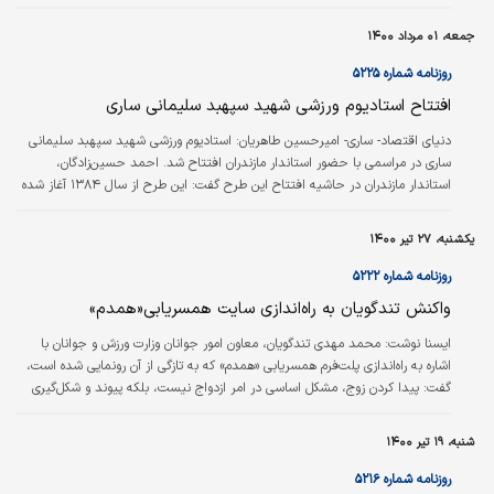
جمعه، ۰۱ مرداد ۱۴۰۰
روزنامه شماره ۵۲۲۵
افتتاح استادیوم ورزشی شهید سپهبد سلیمانی ساری
دنیای اقتصاد- ساری- امیرحسین طاهریان: استادیوم ورزشی شهید سپهبد سلیمانی
ساری در مراسمی با حضور استاندار مازندران افتتاح شد. احمد حسین‌زادگان،
استاندار مازندران در حاشیه افتتاح این طرح گفت: این طرح از سال ۱۳۸۴ آغاز شده
بود که سرعت خوبی نداشت اما در دو سال اخیر تمرکز وزارت ورزش و جوانان و هم
یکشنبه، ۲۷ تیر ۱۴۰۰
وی با بیان اینکه حدود ۱۲۰ میلیارد تومان اعتبار برای این سالن ورزشی بزرگ و مجهز
تزریق شده است، افزود: این سالن ورزشی چه به…
روزنامه شماره ۵۲۲۲
واکنش تندگویان به راه‌اندازی سایت همسریابی«همدم»
ایسنا نوشت:
محمد مهدی تندگویان، معاون امور جوانان وزارت ورزش و جوانان با
اشاره به راه‌اندازی پلت‌فرم همسریابی «همدم» که به تازگی از آن رونمایی شده است،
گفت: پیدا کردن زوج، مشکل اساسی در امر ازدواج نیست، بلکه پیوند و شکل‌گیری
ازدواج از جمله مشکلات است. معاون امور جوانان تصریح کرد: مشکل اصلی این
است که مجوز دادن به این سامانه‌ها و سایت‌ها یک بحث است و نظارت آنلاین و
شنبه، ۱۹ تیر ۱۴۰۰
امکان برخورد به موقع با خطا و هر نوع مفسده این سایت‌ها بحثی اساسی‌تر است.
اگر هر نهادی بخواهد این کار را انجام دهد علاوه‌بر تامین ایمنی افرادی…
روزنامه شماره ۵۲۱۶