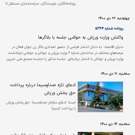
روزنامه‌نگاران، نویسندگان، سیاستمداران مستقل تا
اصحاب نهادهای مدنی و اجتماعی که برای افکار
عمومی دارای اهمیت است، اصولگرایان را مورد
چهارشنبه، ۲۲ دی ۱۴۰۰
پذیرش قرار نمی‌دهند.
روزنامه شماره ۵۳۶۴
واکنش وزارت ورزش به حواشی جلسه با بلاگرها
دنياي اقتصاد:
به دنبال انتشار فیلمی از حضور تعدادی بلاگر زن جوان فعال در
عرصه‌های مختلف در ساختمان شماره ۲ وزارت ورزش و جوانان و حواشی ایجادشده،
وزارت ورزش و جوانان با انتشار بیانیه‌ای، جلسه مذکور را «جلسه مجمع ملی خیرین
ازدواج» اعلام کرد که تنها برای «ترویج امر ازدواج در فضای مجازی» و همچنین تهیه
جهیزیه زوجین نیازمند تشکیل شده است.
سه‌شنبه، ۲۱ دی ۱۴۰۰
ادعای تازه صداوسیما درباره پرداخت
حق پخش ورزش
ايسنا:
ادعای سازمان صداوسیما: حق پخش ورزش
را پرداخت کردیم!
سه‌شنبه، ۱۴ دی ۱۴۰۰