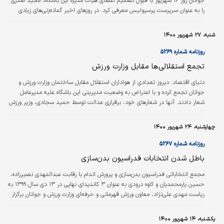
جوانان روز ۱۶ شهریور با قبول تصمیم اعضای هیات مدیره این باشگاه، مجید صدری
را به عنوان سرپرست پرسپولیس معرفی کرد. در روزهای اخیر گمانه‌زنی‌های زیادی
درباره احتمال معرفی مدیرعامل جدید باشگاه پرسپولیس در هفته جاری مطرح شده
بود اما طبق پیگیری‌های خبرگزاری فارس، این موضوع دست‌کم تا دو هفته آینده به
شنبه، ۲۷ شهریور ۱۴۰۰
تعویق افتاده و صدری همچنان به عنوان سرپرست سرخ‌پوشان فعالیت خواهد کرد.
هرچند وزارت ورزش در روزهای اخیر مذاکراتی را با گزینه‌های مدنظر برای…
روزنامه شماره ۵۲۶۹
تجمع استقلالی‌ها مقابل وزارت ورزش
دنیای اقتصاد:
دیروز تعدادی از هواداران استقلال مقابل ساختمان وزارت ورزش و
جوانان تجمع کرده و با اعتراض به وضعیت مدیریتی این باشگاه علیه مدیرعامل
شعار دادند. آنها در شعارهای خود، برقراری عدالت توسط حمید سجادی، وزیر ورزش
و جوانان را خواستار و بر توجه به شرایط مدیریتی باشگاه استقلال توسط وزیر جدید
تاکید کردند. تیم فوتبال استقلال پس از شکست مقابل الهلال در مرحله یک هشتم
چهارشنبه، ۲۴ شهریور ۱۴۰۰
نهایی رقابت‌های لیگ قهرمانان آسیا بار دیگر دچار حواشی شده است. یکی از حواشی
بزرگ این روزهای استقلال، بحث ماندن یا نماندن مجیدی است. این مساله…
روزنامه شماره ۵۲۶۷
باطل شدن انتخابات فدراسیون بدن‌سازی
مجمع انتخاباتی فدراسیون بدن‌سازی و پرورش اندام با رقابت عبدالمهدی نصیرزاده،
حسین یارمحمدیان و کاوه درودی به عنوان ۳ کاندیدای نهایی در ۱۳ دی سال ۱۳۹۹ به
ریاست مهدی علی‌نژاد، معاون ورزش قهرمانی و حرفه‌ای وزارت ورزش و جوانان برگزار
و در پایان عبدالمهدی نصیرزاده با کسب ۲۸ رای از مجموع ۴۳ رای اعضای مجمع،
به عنوان رئیس جدید این فدراسیون انتخاب شد.
یکشنبه، ۱۴ شهریور ۱۴۰۰