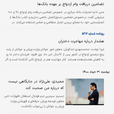
تضامین دریافت وام ازدواج بر عهده بانک‌ها
مدیر اداره اعتبارات بانک مرکزی در خصوص تضامین دریافت وام ازدواج ۷۰ و ۱۰۰
میلیونی گفت: درخصوص تضامین دستور‌العمل خاصی نداریم و اغلب بانک‌ها از
اعتبارسنجی خود به معنای بررسی اعتبار متقاضی و ضامن استفاده می‌کنند. در
صورتی که افراد فاقد اعتبار لازم جهت پرداخت اقساط هستند، بانک مکلف است در
اعطای تسهیلات تضامین کافی را بگیرد.
روزنامه شماره ۵۲۱۶
هشدار درباره مهاجرت دختران
ایرنا نوشت:
محمدمهدی تندگویان، معاون امور جوانان وزارت ورزش و جوانان از رشد
پنج درصدی ازدواج در کشور پس از ۱۷‌سال خبر داد. وی افزود: فرزندان دختر ما رو
به کاهش هشدار‌دهنده هستند. آمار مهاجرت هم در ازدواج تاثیر گذاشته است و اگر
دختران هم نسبت به مهاجرت اقدام کنند تاثیر بدتری در ازدواج خواهد گذاشت.
دوشنبه، ۳۱ خرداد ۱۴۰۰
مجیدی: علی‌نژاد در جایگاهی نیست
که درباره من صحبت کند
تسنیم:
سرمربی تیم فوتبال استقلال اظهارات اخیر
معاون توسعه ورزش حرفه‌ای و قهرمانی وزارت
ورزش و جوانان را بی‌جواب نگذاشت.