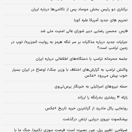
برکناری دو رئیس بخش موساد پس از ناکامی‌ها درباره ایران
تحریم های جدید آمریکا علیه کوبا
فارس: محسن رضایی دبیر شورای عالی امنیت ملی شد
جزئیات جدید درباره مذاکرات بر سر تنگه هرمز به روایت الجزیره/ توپ در
زمین ترامپ است؟
جلسه محرمانه ترامپ با دستگاه‌های اطلاعاتی درباره ایران
واکنش ترامپ به گزارش‌های اختلاف با وزیر جنگ/ اوضاع در ایران بسیار
خوب پیش می‌رود +عکس
حمله نیروهای اسرائیلی به خبرنگار پرس‌تی‌وی
زلزله ۴ ریشتری بندرلنگه را لرزاند
رونمایی رئال مادرید از گرانترین خرید تاریخ +عکس
پیشکسوت نیروی دریایی ارتش درگذشت
ضرغامی: تغییر ریل، عین بصیرت است؛ فرصت سوزی نکنیم/ جنگ ما با