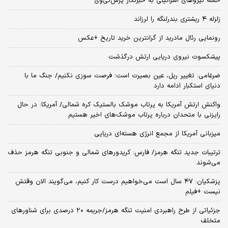
حمله نیروهای اسرائیلی به خبرنگار پرس‌تی‌وی
زلزله ۴ ریشتری بندرلنگه را لرزاند
رونمایی رئال مادرید از گرانترین خرید تاریخ +عکس
پیشکسوت نیروی دریایی ارتش درگذشت
ضرغامی: تغییر ریل، عین بصیرت است؛ فرصت سوزی نکنیم/ جنگ ما با
دنیای استکبار ادامه دارد
واکنش ارتش آمریکا به پرتاب موشک بالستیک کره شمالی/ آمریکا: در حال
رایزنی با متحدان درباره پرتاب موشک‌های اخیر هستیم
میزبانی آمریکا از مجمع انرژی هسته‌ای دریایی
ترتیبات جدید تنگه هرمز/ فارس: کریدورهای شمالی و جنوبی تنگه هرمز حذف
می‌شوند
پزشکیان: ۴۷ سال است می‌خواهیم درست کار کنیم، می‌گویند الان وقتش
نیست +فیلم
جزئیاتی از طرح راهبردی امنیت تنگه هرمز/جریمه ۲۰ درصدی برای شناورهای
متخلف