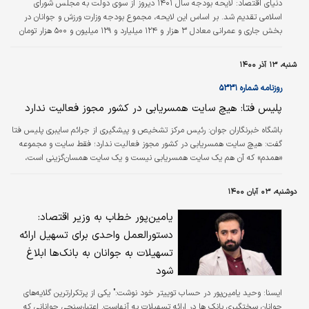
دنياي اقتصاد:
لایحه بودجه سال ۱۴۰۱ دیروز از سوی دولت به مجلس شورای
اسلامی تقدیم شد. بر اساس این لایحه، مجموع بودجه وزارت ورزش و جوانان در
بخش جاری و عمرانی معادل ۳ هزار و ۱۲۴ میلیارد و ۱۲۹ میلیون و ۵۰۰ هزار تومان
برآورد شده است.
شنبه، ۱۳ آذر ۱۴۰۰
روزنامه شماره ۵۳۳۱
پلیس فتا: هیچ سایت همسریابی در کشور مجوز فعالیت ندارد
باشگاه خبرنگاران جوان:
رئیس مرکز تشخیص و پیشگیری از جرائم سایبری پلیس فتا
گفت: هیچ سایت همسریابی در کشور مجوز فعالیت ندارد؛ فقط سایت و مجموعه
«همدم» که آن هم یک سایت همسریابی نیست و یک سایت همسان‌‌گزینی است،
مجاز به فعالیت در این زمینه است.
دوشنبه، ۰۳ آبان ۱۴۰۰
یامین‌پور خطاب به وزیر اقتصاد:
دستورالعمل واحدی برای تسهیل ارائه
تسهیلات به جوانان به بانک‌ها ابلاغ
شود
ايسنا:
وحید یامین‌پور در حساب توییتر خود نوشت:" ‌یکی از پرتکرارترین گلایه‌های
جوانان سختگیری بانک ها در ارائه تسهیلات به آنهاست. اعتبارسنجی جوانانی که