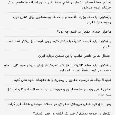
تسنیم: منشأ صدای انفجار در قشم، هدف قرار دادن اهداف متخاصم بود/
جزئیات اعلام می‌شود
پزشکیان: با کمک وزارت اقتصاد و بانک ها برنامه‌هایی برای کنترل تورم
وجود دارد +فیلم
ماجرای صدای انفجار در قشم چه بود؟
پزشکیان: باید قیمت کالابرگ را بیشتر کنیم چون قیمت ارز بیشتر شده است
+فیلم
احتمال تماس تلفنی ترامپ با بن سلمان درباره ایران
پزشکیان: باید مبلغ کالابرگ را افزایش دهیم/ هر زمان می‌خواهیم کاری انجام
دهیم، می‌گویند فعلاً دست نگه دارید
کنایه قالیباف به ترامپ/ حقایق را بپذیرید و به تعهدات خود عمل کنید
تماس تلفنی وزیران خارجه ایران و موریتانی درباره حملات آمریکا و اسرائیل
علیه ایران
یمن: اتاق فرماندهی نیروهای سعودی در حملات موشکی هدف قرار گرفت
انفجار در حومه دمشق / چند نفر کشته و زخمی شدند؟