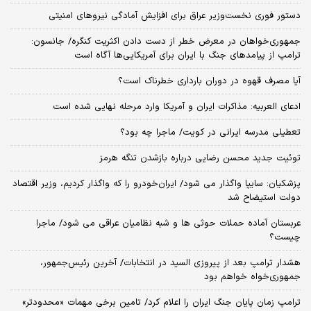
دستور فوری نخست‌وزیر عراق برای افزایش آمادگی نیروهای امنیتی
جمهوری‌خواهان در معرض خطر از دست دادن اکثریت کنگره/ جانسون:
ترامپ از پیامدهای جنگ با ایران برای آمریکایی‌ها آگاه است
آیا مصرف قهوه در دوران بارداری خطرناک است؟
ادعای العربیه: مذاکرات ایران و آمریکا وارد مرحله نهایی شده است
تعطیلی مدرسه ایرانی در کویت/ ماجرا چه بود؟
توئیت جدید محسن رضایی درباره بازشدن تنگه هرمز
پزشکیان: سایپا واگذار می شود/ ایران‌خودرو را که واگذار کردیم، وزیر اقتصاد
دولت استیضاح شد
عربستان آماده حملات حوثی ها و شبه نظامیان عراقی می شود/ ماجرا
چیست؟
هشدار ترامپ بعد از پیروزی السید در انتخابات/ آخرین رئیس‌جمهور،
جمهوری‌خواه خواهم بود
ترامپ زمان پایان جنگ ایران را اعلام کرد/ تامین برخی مهمات «محدودتر»