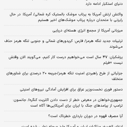
دنیای استکبار ادامه دارد
واکنش ارتش آمریکا به پرتاب موشک بالستیک کره شمالی/ آمریکا: در حال
رایزنی با متحدان درباره پرتاب موشک‌های اخیر هستیم
میزبانی آمریکا از مجمع انرژی هسته‌ای دریایی
ترتیبات جدید تنگه هرمز/ فارس: کریدورهای شمالی و جنوبی تنگه هرمز حذف
می‌شوند
پزشکیان: ۴۷ سال است می‌خواهیم درست کار کنیم، می‌گویند الان وقتش
نیست +فیلم
جزئیاتی از طرح راهبردی امنیت تنگه هرمز/جریمه ۲۰ درصدی برای شناورهای
متخلف
دستور فوری نخست‌وزیر عراق برای افزایش آمادگی نیروهای امنیتی
جمهوری‌خواهان در معرض خطر از دست دادن اکثریت کنگره/ جانسون:
ترامپ از پیامدهای جنگ با ایران برای آمریکایی‌ها آگاه است
آیا مصرف قهوه در دوران بارداری خطرناک است؟
ادعای العربیه: مذاکرات ایران و آمریکا وارد مرحله نهایی شده است