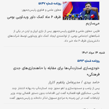
روزنامه شماره ۵۸۴۷
معاون علمی و فناوری رئیس‌جمهور:
ظرف ۶ ماه کمک داور ویدئویی بومی
می‌سازیم
فارس: معاون علمی و فناوری رئیس‌جمهور پس از بازی ایران و اردن در یکی از
شبکه‌های اجتماعی بومی، از توانمندی ایجاد کمک داور ویدئویی توسط شرکت‌های
دانش‌بنیان ظرف ۶ ماه خبر داد.
شنبه، ۱۴ مرداد ۱۴۰۲
روزنامه شماره ۵۷۹۳
خودی‌سازی استارت‌آپ‌ها برای مقابله با «ناهنجاری‌های جدی
فرهنگی»
حامد بیدی / مدیرعامل پلتفرم کارزار
پس از پلمب و مسدودسازی و لغو مجوز چند استارت‌آپ به بهانه انتشار چند
عکس، سخنگوی قوه قضائیه گفت این اقدامات بدون دستور قضائی بوده، وزیر
ارتباطات گفت در این زمینه به مراجع مسوول تذکر داده‌اند و رئیس‌جمهور گفت
شیوه برخورد با پلتفرم‌ها به‌صورت کنونی درست نیست. اما هنوز چند روز از این
اظهارنظرها نگذشته که معاون علمی و فناوری رئیس‌جمهور مدعی شده برخی از