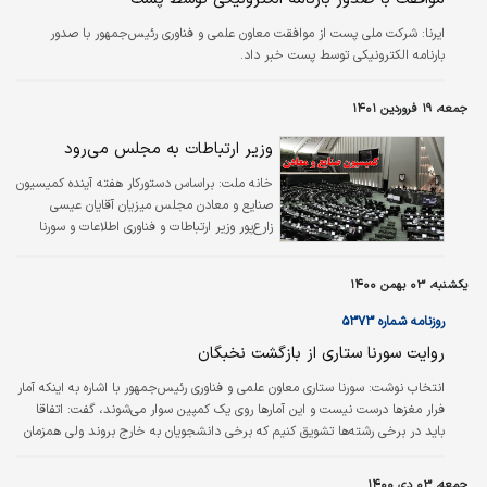
ايرنا:
شرکت ملی پست از موافقت معاون علمی و فناوری رئیس‌جمهور با صدور
بارنامه الکترونیکی توسط پست خبر داد.
جمعه، ۱۹ فروردین ۱۴۰۱
وزیر ارتباطات به مجلس می‌رود
خانه ملت:
براساس دستورکار هفته آینده کمیسیون
صنایع و معادن مجلس میزیان آقایان عیسی
زارع‌پور وزیر ارتباطات و فناوری اطلاعات و سورنا
ستاری معاون علمی و فناوری رئیس جمهور در این
کمیسیون خواهد بود.
یکشنبه، ۰۳ بهمن ۱۴۰۰
روزنامه شماره ۵۳۷۳
روایت سورنا ستاری از بازگشت نخبگان
انتخاب نوشت:
سورنا ستاری معاون علمی و فناوری رئیس‌جمهور با اشاره به اینکه آمار
فرار مغزها درست نیست و این آمارها روی یک کمپین سوار می‌شوند، گفت: اتفاقا
باید در برخی رشته‌ها تشویق کنیم که برخی دانشجویان به خارج بروند ولی همزمان
باید سیاست‌های بازگشت را اعمال کنیم و در این حوزه ضعف داریم ولی از پنج، شش
سال گذشته اقداماتی در این خصوص انجام داده‌ایم. وی گفت: با برنامه‌ریزی که
جمعه، ۰۳ دی ۱۴۰۰