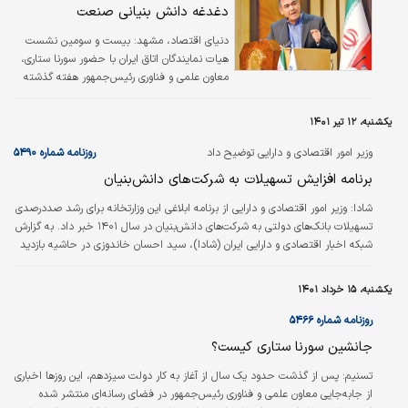
«کمی» به توسعه دانش‌بنیان‌ها در حضور معاون
دغدغه دانش بنیانی صنعت
رئیس جمهوری اعلام نگرانی کردند
دنیای اقتصاد، مشهد:
بیست و سومین نشست
هیات نمایندگان اتاق ایران با حضور سورنا ستاری،
معاون علمی و فناوری رئیس‌جمهور هفته گذشته
در تهران برگزار شد. در این نشست، فعالان
اقتصادی به بحث درباره اقتصاد دانش‌بنیان و
یکشنبه، ۱۲ تیر ۱۴۰۱
مسائل روز اقتصاد پرداختند و راهکارهایی برای
اصلاح رویه‌ها و رفع مشکلات در حوزه‌های اقتصاد
وزیر امور اقتصادی و دارایی توضیح داد
روزنامه شماره ۵۴۹۰
دانش‌بنیان ارائه دادند.
برنامه افزایش تسهیلات به شرکت‌های دانش‌بنیان
شادا:
وزیر امور اقتصادی و دارایی از برنامه ابلاغی این وزارتخانه برای رشد صددرصدی
تسهیلات بانک‌های دولتی به شرکت‌های دانش‌بنیان در سال ۱۴۰۱ خبر داد. به گزارش
شبکه اخبار اقتصادی و دارایی ایران (شادا)، سید احسان خاندوزی در حاشیه بازدید
از نمایشگاه «ایران ساخت دستاورد‌ها و محصولات دانش‌بنیان صنایع و خلاق وزارت
اقتصاد» به همراه معاون علمی و فناوری رئیس‌جمهور، در جمع خبرنگاران اظهار کرد:
یکشنبه، ۱۵ خرداد ۱۴۰۱
وزارت اقتصاد در سه‌ماهه شروع سال ۱۴۰۱ که از سوی مقام معظم رهبری به عنوان
سال «حمایت از تولید دانش‌بنیان و اشتغال‌آفرین»…
روزنامه شماره ۵۴۶۶
جانشین سورنا ستاری کیست؟
تسنيم:
پس از گذشت حدود یک سال از آغاز به کار دولت سیزدهم، این روزها اخباری
از جابه‌جایی معاون علمی و فناوری رئیس‌جمهور در فضای رسانه‌ای منتشر شده