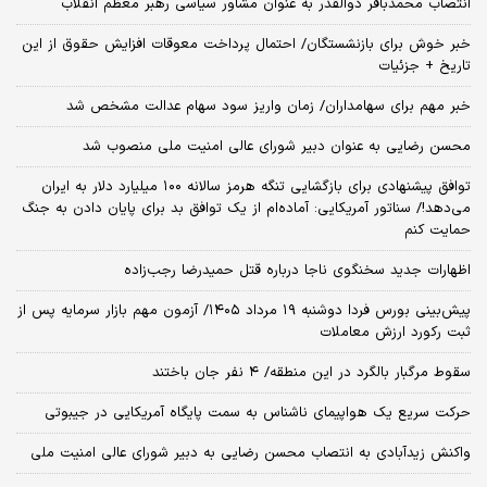
انتصاب محمدباقر ذوالقدر به عنوان مشاور سیاسی رهبر معظم انقلاب
خبر خوش برای بازنشستگان/ احتمال پرداخت معوقات افزایش حقوق از این
تاریخ + جزئیات
خبر مهم برای سهامداران/ زمان واریز سود سهام عدالت مشخص شد
محسن رضایی به عنوان دبیر شورای عالی امنیت ملی منصوب شد
توافق پیشنهادی برای بازگشایی تنگه هرمز سالانه ۱۰۰ میلیارد دلار به ایران
می‌دهد!/ سناتور آمریکایی: آماده‌ام از یک توافق بد برای پایان دادن به جنگ
حمایت کنم
اظهارات جدید سخنگوی ناجا درباره قتل حمیدرضا رجب‌زاده
​پیش‌بینی بورس فردا دوشنبه ۱۹ مرداد ۱۴۰۵/ آزمون مهم بازار سرمایه پس از
ثبت رکورد ارزش معاملات
سقوط مرگبار بالگرد در این منطقه/ ۴ نفر جان باختند
حرکت سریع یک هواپیمای ناشناس به سمت پایگاه آمریکایی در جیبوتی
واکنش زیدآبادی به انتصاب محسن رضایی به دبیر شورای عالی امنیت ملی