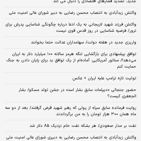
جدید، تشدید فشارهای اقتصادی را دنبال می کند
واکنش زیدآبادی به انتصاب محسن رضایی به دبیر شورای عالی امنیت ملی
واکنش فرزند شهید لاریجانی به یک ادعا درباره چگونگی شناسایی پدرش برای
ترور/ فرضیه شناسایی در روز قدس قوی نیست
واریزی جدید در هفته دولت/ سهامداران عدالت حتما بخوانند
توافق پیشنهادی برای بازگشایی تنگه هرمز سالانه ۱۰۰ میلیارد دلار به ایران
می‌دهد!/ سناتور آمریکایی: آماده‌ام از یک توافق بد برای پایان دادن به جنگ
حمایت کنم
توئیت تازه ترامپ علیه ایران + عکس
حضور جنجالی «دیپلمات سابق بشار اسد» در جشن تولد مسکو/ بشار
الجعفری کیست؟
روایت فرمانده سابق سپاه از پولی که رهبر شهید قرض گرفتند/ بعد از دو سه
ماه همان ۳۰۰ هزار تومان را به من برگرداندند
نفت بر مدار صعودی/ هر بشکه نفت خام نزدیک 85 دلار شد
واکنش زیدآبادی به انتصاب محسن رضایی به دبیری شورای عالی امنیت ملی