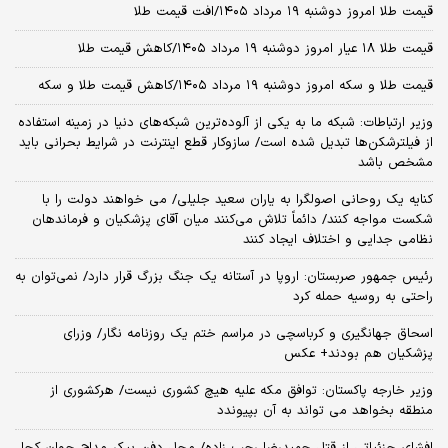
قیمت طلا امروز دوشنبه ۱۹ مرداد ۱۴۰۵/افت قیمت طلا
قیمت طلا ۱۸ عیار امروز دوشنبه ۱۹ مرداد ۱۴۰۵/کاهش قیمت طلا
قیمت طلا و سکه امروز دوشنبه ۱۹ مرداد ۱۴۰۵/کاهش قیمت طلا و سکه
وزیر ارتباطات: شبکه ما به یکی از آلوده‌ترین شبکه‌های دنیا در زمینه استفاده
از فیلترشکن‌ها تبدیل شده است/ سازوکار قطع اینترنت در شرایط بحرانی باید
مشخص باشد
کنایه یک روحانی اصولگرا به یاران سعید جلیلی/ می خواهند دولت را با
شکست مواجه کنند/ دائماً تلاش می‌کنند میان آقای پزشکیان و فرماندهان
نظامی جدایی و اختلاف ایجاد کنند
رئیس جمهور صربستان: اروپا در آستانه یک جنگ بزرگ قرار دارد/ نمی‌توان به
راحتی به روسیه حمله کرد
اسحاق جهانگیری و کرباسچی در مراسم ختم یک روزنامه نگار/ وزرای
پزشکیان هم بودند+ عکس
وزیر خارجه پاکستان: توافق مکه علیه هیچ کشوری نیست/ هرکشوری از
منطقه بخواهد می تواند به آن بپیوندد
افشای جزئیاتی از قتل حمیدرضا رجب زاده/ محل دفن پیکر مداح جوان کجا