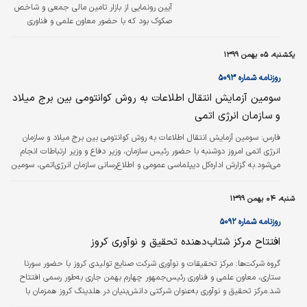
آیین رونمایی از بازار تامین مالی جمعی و شاخص
صکوک بود که با حضور معاون علمی و فناوری
رئیس‌جمهور، رئیس سازمان بورس و مدیرعامل
فرابورس برگزار شد. در این جلسه امیر هامونی از
یکشنبه، ۰۵ بهمن ۱۳۹۹
اعطای مجوز فعالیت تامین مالی جمعی به چهار
شرکت و موافقت با درخواست‌های هفت متقاضی
روزنامه شماره ۵۰۹۳
خبر داد. اوراق موجود در بازار بدهی از مزایای
سومین آزمایش انتقال اطلاعات به روش کوانتومی بین برج میلاد
ویژه‌ای همچون ریسک نقدشوندگی پایین‌تر، ریسک
و سازمان انرژی اتمی
نکول صفر، نرخ سود موثر بیشتر، ایجاد اثر تورمی
به مراتب پایین‌تر نسبت به دیگر بازارها و همچنین
فارس:
سومین آزمایش انتقال اطلاعات به روش کوانتومی بین برج میلاد و سازمان
مصون بودن از ریسک‌هایی که نظام…
انرژی اتمی امروز دوشنبه با حضور رئیس سازمان، وزیر دفاع و وزیر ارتباطات انجام
می‌شود.به گزارش اداره‌کل دیپلماسی عمومی و اطلاع‌رسانی سازمان انرژی‌اتمی، سومین
آزمایش انتقال امن کوانتومی فوتون‌ها از سازمان انرژی اتمی ایران تا برج میلاد با
حضور علی‌اکبر صالحی معاون رئیس‌جمهور و رئیس سازمان انرژی اتمی، امیر سرتیپ
شنبه، ۰۴ بهمن ۱۳۹۹
حاتمی وزیر دفاع و پشتیبانی نیروهای مسلح، آذری‌جهرمی وزیر ارتباطات و فناوری
اطلاعات و سورنا ستاری معاون علمی و فناوری…
روزنامه شماره ۵۰۹۲
افتتاح مرکز شتاب‌دهنده تحقیق و نوآوری کروز
گروه شرکت‌ها:
مرکز تحقیقات و نوآوری شرکت صنایع تولیدی کروز با حضور سورنا
ستاری، معاون علمی و فناوری رئیس‌جمهور چهارم بهمن جاری به‌طور رسمی افتتاح
شد.مرکز تحقیق و نوآوری به‌عنوان شرکتی دانش‌بنیان در هلدینگ کروز همزمان با
گسترش فعالیت، در فضای ۲ هزار و ۴۰۰ مترمربعی مطابق با استانداردهای مراکز