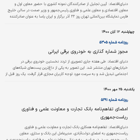
دنیای‌اقتصاد:
آیین تجلیل از صادرکنندگان نمونه کشوری با حضور معاون اول و
معاون اقتصادی و معاون علمی و فناوری رئیس‌جمهور و وزیر صمت در سالن خلیج
فارس نمایشگاه بین‌المللی تهران روز ۲۲ آذر برگزار و ایران یاسا به عنوان صادر‌کننده
ممتاز ملی سال ۱۴۰۰ انتخاب شد و ارسلان امتعلی مدیرعامل این شرکت، لوح و
تندیس ویژه این مراسم را دریافت کرد.
چهارشنبه، ۱۲ آبان ۱۴۰۰
روزنامه شماره ۵۳۰۵
مجوز شماره گذاری به خودروی برقی ایرانی
دنياي اقتصاد:
طی هفته جاری تصویری از تردد نخستین خودروی برقی در
خیابان‌های تهران منتشر شد. این تصویر به یکی از داغ‌ترین پست‌های شبکه‌های
اجتماعی تبدیل شد و به سرعت مورد توجه کاربران مجازی قرار گرفت. یک روز قبل از
انتشار تصویر تردد این خودرو، معاون علمی و فناوری رئیس‌جمهور از دریافت مجوز
شماره‌گذاری برای نخستین خودروی برقی ایرانی خبر داد و اظهار کرد که خودروی
یکشنبه، ۲۵ مهر ۱۴۰۰
برقی ایرانی مجوز شماره‌گذاری و پلاک گرفته و به زودی وارد خیابان‌ها می‌شود. وی در
ادامه همچنین تاکید کرده بود که خودروی برقی پلاک‌گذاری شده، ۵ سال زمان…
روزنامه شماره ۵۲۹۱
امضای تفاهم‌نامه بانک تجارت و معاونت علمی و فناوری
ریاست‌جمهوری
دنیای‌اقتصاد:
تفاهم‌نامه همکاری بانک تجارت و معاونت علمی و فناوری
ریاست‌جمهوری به امضای دولت‌آبادی، مدیرعامل این بانک و ستاری، معاون
رئیس‌جمهور رسید. در مراسمی به میزبانی معاونت علمی و فناوری ریاست‌جمهوری و