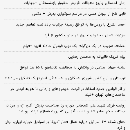
زمان احتمالی واریز معوقات افزایش حقوق بازنشستگان +جزئیات
قابی تلخ از لیونل مسی در مراسم سوگواری پدرش + عکس
احمد الشرع با روس‌ها به توافق رسید/ جزئیات یادداشت تفاهم جدید
جزئیات اعمال محدودیت برق در جنوب کشور از فردا
تصادف عجیب در یک بزرگراه؛ یک توپ فوتبال حادثه‌ آفرید +فیلم
پیام تبریک قالیباف به محسن رضایی
بیانیه جهاد اسلامی در واکنش به مخالفت نتانیاهو با ۱۵ بند توافق
عربستان و این کشور شورای همکاری و هماهنگی استراتژیک تشکیل می‌دهند
از اثر قوانین جدید اسقاط بر قیمت خودروهای وارداتی تا هزینه ایمنی در
ساختمان‌های تهران +فیلم
روایت فرزند شهید علی لاریجانی درباره رد صلاحیت پدرش؛ آقای اژه‌ای مردانه
ایستاد، حکم صادر شد و دست آنهایی که پرونده‌سازی کردند رو شد
ادعای شبکه ۱۳ اسرائیل درباره اعمال فشار آمریکا بر اسرائیل درباره ایران، لبنان
و غزه