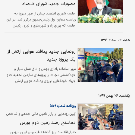
مصوبات جدید شورای اقتصاد
جلسه شورای اقتصاد پیش از ظهر دیروز به
ریاست معاون اول رئیس‌جمهور برگزار شد. در این
جلسه که وزرای راه و شهرسازی و نیرو، رئیس
سازمان برنامه و بودجه، معاون علمی و فناوری
رئیس‌جمهور و رئیس سازمان توسعه تجارت نیز
شنبه، ۰۲ اسفند ۱۳۹۹
حضور داشتند، درخواست‌های برخی دستگاه‌های
اجرایی مورد بحث و بررسی قرار گرفت و شورای
رونمایی جدید پدافند هوایی ارتش از
اقتصاد با تعدادی از این درخواست‌ها موافقت
یک پروژه جدید
کرد.
مهر:
سامانه راداری بهمن و اتاق عمل سیار و
خودکششی نجات از پروژه‌های سازمان تحقیقات و
جهاد خودکفایی نیروی پدافند هوایی ارتش
رونمایی شد.
یکشنبه، ۲۶ بهمن ۱۳۹۹
روزنامه شماره ۵۱۰۹
آیین رونمایی از بازار تامین مالی جمعی و شاخص
صکوک فرابورس ایران برگزار شد
دماسنج رصد زمین دوم بورس
‌دنیای‌اقتصاد:
روز گذشته فرابورس ایران میزبان