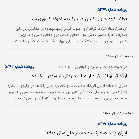
معاونت علمی و فناوری ریاست‌جمهوری نسبت به بازگشت ایرانیان تحصیل‌کرده خارج
از کشور انجام داده، به‌طور میانگین در ماه دو نخبه به کشور بر‌می…
روزنامه شماره ۵۳۴۸
فولاد کاوه جنوب کیش صادرکننده نمونه کشوری شد
گروه‌شرکت‌ها: شرکت فولاد کاوه جنوب کیش (سهامی‌عام) در همایش روز ملی
صادرات که با حضور معاون اول، معاون اقتصادی و معاون علمی و فناوری
رئیس‏‏‌جمهور در محل نمایشگاه بین‏‏‌المللی تهران برگزار شد، به عنوان صادرکننده
نمونه ملی برگزیده شد. به گزارش روابط عمومی هلدینگ کاوه‌پارس، علیرضا
پیمان‏‏‌پاک، رئیس‏‏‌کل سازمان توسعه تجارت ایران در این مراسم گفت: برای شناسایی
جمعه، ۲۶ آذر ۱۴۰۰
صادرکنندگان ممتاز و برتر، پرونده حدود ۵۰۰صادرکننده بررسی شد که از این میزان دو
صادرکننده به مدال افتخار صادرات، هفت‌صادر‌کننده به‌عنوان…
در جهت حمایت از تولید و کارآفرینی انجام شد
روزنامه شماره ۵۳۴۲
ارائه تسهیلات ۸ هزار میلیارد ریالی از سوی بانک تجارت
دنیای اقتصاد:
اولین قرارداد عاملیت تسهیلات پرداختی بانک‌ها در چارچوب تبصره
(۱۸) قانون بودجه سال ۱۴۰۰ کل کشور بین بانک تجارت و معاونت علمی و فناوری
ریاست جمهوری به امضا رسید. به موجب این قرارداد که طی مراسمی در محل
معاونت علمی و فناوری ریاست جمهوری به امضای‌هادی اخلاقی فیض آثار مدیر
عامل این بانک و سورنا ستاری معاون علمی و فناوری رئیس جمهور رسید، از سوی
سه‌شنبه، ۲۳ آذر ۱۴۰۰
بانک تجارت مجموعا ۸هزار میلیارد ریال تسهیلات شامل ۳ هزار میلیارد ریال بر
اساس تبصره ۱۸ قانون بودجه و ۵ هزار میلیارد ریال نیز از محل منابع داخلی بانک
روزنامه شماره ۵۳۴۰
برای…
ایران یاسا صادرکننده ممتاز ملی سال ۱۴۰۰