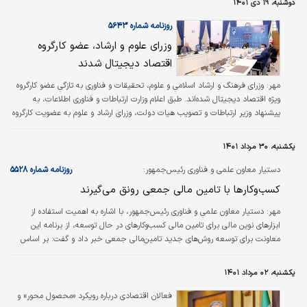
دوشنبه، ۱۹ دی ۱۴۰۱
شرکت‌های اکوسیستم کارآفرینی استارت‌آپی، «ناهنجاری‌های جدی فرهنگی» دارند و
راه‌حل این معضل را ایجاد رقبای قوی برای استارت‌آپ‌ها از سوی «جریان‌های…
روزنامه شماره ۵۶۴۳
وزرای علوم و ارشاد، عضو کارگروه
اقتصاد دیجیتال شدند
مهر:
وزرای فرهنگ و ارشاد اسلامی و علوم، تحقیقات و فناوری به تازگی عضو کارگروه
ویژه اقتصاد دیجیتال شده‌اند. طبق اعلام وزارت ارتباطات و فناوری اطلاعات، به
پیشنهاد وزیر ارتباطات و تصویب هیات دولت، وزرای ارشاد و علوم به عضویت کارگروه
ویژه اقتصاد دیجیتال درآمدند. وزرای ارتباطات، صنعت، اقتصاد، دفاع، کار، معاون
علمی و فناوری رئیس‌جمهور و رئیس کل بانک مرکزی پیش از این به عضویت کارگروه
یکشنبه، ۳۰ مرداد ۱۴۰۱
ویژه اقتصاد دیجیتال درآمده بودند. کارگروه اقتصاد دیجیتال در دی ماه سال گذشته
برای راهبری و هماهنگی توسعه اقتصاد دیجیتال در…
دستیار معاون علمی و فناوری رئیس‌جمهور:
روزنامه شماره ۵۵۲۸
کسب‌وکارها با تامین مالی جمعی رونق می‌گیرند
مهر:
دستیار معاون علمی و فناوری رئیس‌جمهور، با اشاره به اهمیت استفاده از
ابزارهای نوین مالی برای تامین مالی کسب‌وکارهای در حال توسعه، از برنامه این
معاونت برای توسعه روش‌های جدید تامین‌مالی جمعی خبر داد و گفت: بر اساس
دستور‌العمل مصوبه شورای عالی بورس، مدل مبتنی بر سهام در بستر فرابورس
عملیاتی شده و در حال حاضر پیشرفت خوبی داشته است. علیرضا دلیری، دستیار
یکشنبه، ۰۲ مرداد ۱۴۰۱
معاون علمی و فناوری رئیس‌جمهوری با بیان اینکه تاکنون ۷۰ طرح بالغ بر ۱۹۵۰
میلیارد ریال به‌طور مستقیم از عموم مردم برای طرح‌های نوآورانه از طریق…
فعالان اقتصادی درباره رویکرد «محصول محور» و