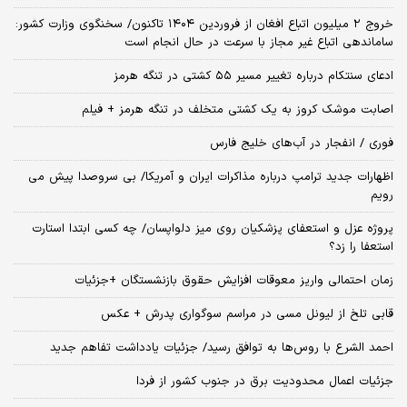
خروج ۲ میلیون اتباع افغان از فروردین ۱۴۰۴ تاکنون/ سخنگوی وزارت کشور:
ساماندهی اتباع غیر مجاز با سرعت در حال انجام است
ادعای سنتکام درباره تغییر مسیر ۵۵ کشتی در تنگه هرمز
اصابت موشک کروز به یک کشتی متخلف در تنگه هرمز + فیلم
فوری / انفجار در آب‌های خلیج فارس
اظهارات جدید ترامپ درباره مذاکرات ایران و آمریکا/ بی سروصدا پیش می
رویم
پروژه عزل و استعفای پزشکیان روی میز دلواپسان/ چه کسی ابتدا استارت
استعفا را زد؟
زمان احتمالی واریز معوقات افزایش حقوق بازنشستگان +جزئیات
قابی تلخ از لیونل مسی در مراسم سوگواری پدرش + عکس
احمد الشرع با روس‌ها به توافق رسید/ جزئیات یادداشت تفاهم جدید
جزئیات اعمال محدودیت برق در جنوب کشور از فردا