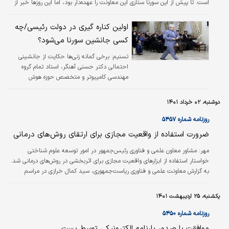
است. تا پیش از این سورنا ستاری این معاونت را عهده‌دار بود، اما این روزها خبر از
کناره‌گیری وی از سکانداری این معاونت به گوش می‌رسد. برخی گمانه‌زنی‌ها حکایت از
جانشینی احتمالی دکتر حسنی آهنگر، استاد تمام گروه مهندسی کامپیوتر و
اولین کناره گیری در دولت رئیسی/چه
متخصص حوزه هوش مصنوعی به عنوان معاون علمی و فناوری رئیس‌جمهور دارد.
کسی جانشین سورنا می‌شود؟
تسنیم:
برخی گمانه زنی‌ها حکایت از جانشینی
احتمالی دکتر حسنی آهنگر، استاد تمام گروه
مهندسی کامپیوتر و متخصص حوزه هوش
مصنوعی به عنوان معاون علمی و فناوری رئیس
جمهور دارد، که در صورت انتصاب ایشان به این
دوشنبه، ۰۲ خرداد ۱۴۰۱
سمت، با توجه به جایگاه هوش مصنوعی در دنیای
امروز، می‌توان چنین انتخابی را کاملا هوشمندانه
روزنامه شماره ۵۴۵۷
قلمداد کرد.
ضرورت استفاده از واقعیت مجازی برای ارتقای روش‌های درمانی
مهر:
مشاور معاون علمی و فناوری رئیس‌جمهور در امور توسعه علوم شناختی
خواستار استفاده از ابزارهای واقعیت مجازی برای اثربخشی در روش‌های درمانی شد.
به گزارش معاونت علمی و فناوری ریاست‌جمهوری، سید کمال خرازی در مراسم
گشایش نهمین همایش بین‌المللی علوم شناختی در دانشگاه خوارزمی خواستار
استفاده از ابزارهای واقعیت مجازی برای اثربخشی در روش‌های درمانی شد و گفت:
یکشنبه، ۲۵ اردیبهشت ۱۴۰۱
واقعیت مجازی و افزوده مجازی به سرعت در حال تحول است و هوش مصنوعی
می‌تواند به کمک این فناوری بشتابد.
روزنامه شماره ۵۴۵۰
موافقت با صدور بارنامه الکترونیکی توسط پست