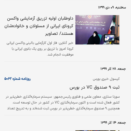
تحقیقاتی دنیا و با سرمایه‌گذاری ۳ میلیون دلاری با جدیدترین تجهیزات ایجاد شده
سه‌شنبه، ۰۹ دی ۱۳۹۹
است. این مرکز که سال ۸۹ با هدف کسب دانش طراحی و تولید قطعات پیشرفته
خودرو ایجاد شده است، از پنج سال پیش به توانایی ایده‌پردازی، طراحی و تولید…
داوطلبان اولیه تزریق آزمایشی واکسن
کرونای ایرانی از مسئولان و خانواده‌شان
هستند/ تصاویر
خبر آنلاین:
فاز اول کارآزمایی بالینی واکسن ایرانی
کرونا امروز با تزریق بر روی یک بانوی ایرانی با
موفقیت انجام شد.
جمعه، ۲۸ آذر ۱۳۹۹
کپسول خبری بورس
روزنامه شماره ۵۰۶۲
ثبت ۹ صندوق VC در بورس
سورنا ستاری، معاون علمی و فناوری رئیس‌جمهور: سیستم سرمایه‌گذاری خطرپذیر در
کشور فعال شده است و اکنون سرمایه‌گذاری VC در کشور در حال توسعه است.
همچنین ۹ صندوق سرمایه‌گذاری خطرپذیر در بورس ثبت شده‌اند و به تدریج تعداد
آنها افزایش خواهد یافت.| ایسنا
جمعه، ۱۴ آذر ۱۳۹۹