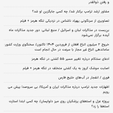
و رفتن ذوالقدر
مشاور ارشد ترامپ برکنار شد/ چه کسی جایگزین او شد؟
تصاویری از سرنگونی پهپاد ناشناس در نزدیکی تنگه هرمز + فیلم
بن‌بست در مذاکرات لبنان و اسرائیل / منبع لبنانی: دور جدید مذاکرات ماه
آینده برگزار نمی‌شود
خروج ۲ میلیون اتباع افغان از فروردین ۱۴۰۴ تاکنون/ سخنگوی وزارت کشور:
ساماندهی اتباع غیر مجاز با سرعت در حال انجام است
ادعای سنتکام درباره تغییر مسیر 55 کشتی در تنگه هرمز
اصابت موشک کروز به یک کشتی متخلف در تنگه هرمز + فیلم
فوری / انفجار در آب‌های خلیج فارس
اظهارات جدید ترامپ درباره مذاکرات ایران و آمریکا/ بی سروصدا پیش می
رویم
پروژه عزل و استعفای پزشکیان روی میز دلواپسان/ چه کسی ابتدا استارت
استعفا را زد؟