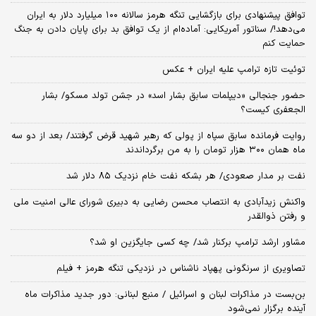
توافق پیشنهادی برای بازگشایی تنگه هرمز سالانه ۱۰۰ میلیارد دلار به ایران
می‌دهد!/ سناتور آمریکایی: آماده‌ام از یک توافق بد برای پایان دادن به جنگ
حمایت کنم
توئیت تازه ترامپ علیه ایران + عکس
حضور جنجالی «دیپلمات سابق بشار اسد» در جشن تولد مسکو/ بشار
الجعفری کیست؟
روایت فرمانده سابق سپاه از پولی که رهبر شهید قرض گرفتند/ بعد از دو سه
ماه همان ۳۰۰ هزار تومان را به من برگرداندند
نفت بر مدار صعودی/ هر بشکه نفت خام نزدیک ۸۵ دلار شد
واکنش زیدآبادی به انتصاب محسن رضایی به دبیری شورای عالی امنیت ملی
و رفتن ذوالقدر
مشاور ارشد ترامپ برکنار شد/ چه کسی جایگزین او شد؟
تصاویری از سرنگونی پهپاد ناشناس در نزدیکی تنگه هرمز + فیلم
بن‌بست در مذاکرات لبنان و اسرائیل / منبع لبنانی: دور جدید مذاکرات ماه
آینده برگزار نمی‌شود